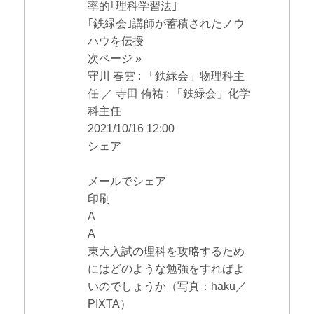
率的｢理科学習法｣
｢鉄緑会｣講師が蓄積されたノウ
ハウを伝授
次ページ »
守川 春雲 : 「鉄緑会」物理科主
任 ／ 寺田 侑祐 : 「鉄緑会」化学
科主任
2021/10/16 12:00
シェア
メールでシェア
印刷
A
A
東大入試の理科を攻略するため
にはどのような勉強をすればよ
いのでしょうか（写真：haku／
PIXTA）