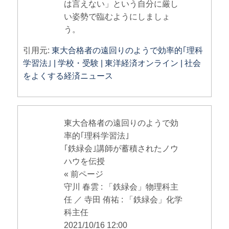
は言えない」という自分に厳し
い姿勢で臨むようにしましょ
う。
引用元:
東大合格者の遠回りのようで効率的｢理科
学習法｣ | 学校・受験 | 東洋経済オンライン | 社会
をよくする経済ニュース
東大合格者の遠回りのようで効
率的｢理科学習法｣
｢鉄緑会｣講師が蓄積されたノウ
ハウを伝授
« 前ページ
守川 春雲 : 「鉄緑会」物理科主
任 ／ 寺田 侑祐 : 「鉄緑会」化学
科主任
2021/10/16 12:00