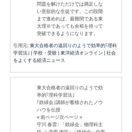
問題を解けただけでは満足しな
い意欲的な生徒です。この段階
まで進めれば、最難関である東
大理Ⅲであっても余裕を持って
突破できるようになります。
引用元:
東大合格者の遠回りのようで効率的｢理科
学習法｣ | 学校・受験 | 東洋経済オンライン | 社会
をよくする経済ニュース
東大合格者の遠回りのようで効
率的｢理科学習法｣
｢鉄緑会｣講師が蓄積されたノウ
ハウを伝授
« 前ページ次ページ »
守川 春雲 : 「鉄緑会」物理科主
任 ／ 寺田 侑祐 : 「鉄緑会」化学