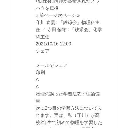
｢鉄緑会｣講師が蓄積されたノウ
ハウを伝授
« 前ページ次ページ »
守川 春雲 : 「鉄緑会」物理科主
任 ／ 寺田 侑祐 : 「鉄緑会」化学
科主任
2021/10/16 12:00
シェア
メールでシェア
印刷
A
A
物理の誤った学習法②：理論偏
重
次に2つ目の学習方法についてふ
れます。実は、私（守川）が高
校2年生で初めて物理を学習した