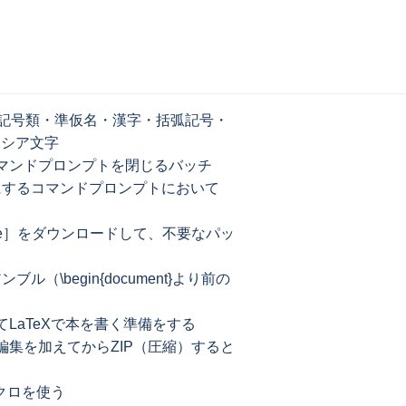
記号類・準仮名・漢字・括弧記号・
リシア文字
コマンドプロンプトを閉じるバッチ
うにするコマンドプロンプトにおいて
dows.exe］をダウンロードして、不要なパッ
リアンブル（\begin{document}より前の
ルしてLaTeXで本を書く準備をする
て編集を加えてからZIP（圧縮）すると
クロを使う