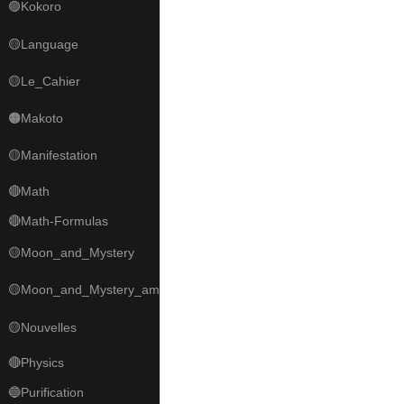
🟣Kokoro
🟡Language
🟡Le_Cahier
🟠Makoto
🟡Manifestation
🔴Math
🔴Math-Formulas
🟡Moon_and_Mystery
🟡Moon_and_Mystery_am
🟡Nouvelles
🔴Physics
🔵Purification