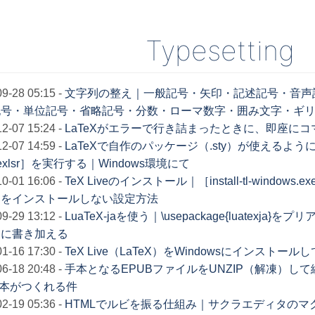
Typesetting
9-28 05:15
-
文字列の整え｜一般記号・矢印・記述記号・音声
記号・単位記号・省略記号・分数・ローマ数字・囲み文字・ギ
2-07 15:24
-
LaTeXがエラーで行き詰まったときに、即座に
2-07 14:59
-
LaTeXで自作のパッケージ（.sty）が使えるよ
exlsr］を実行する｜Windows環境にて
0-01 16:06
-
TeX Liveのインストール｜［install-tl-win
ジをインストールしない設定方法
9-29 13:12
-
LuaTeX-jaを使う｜\usepackage{luatexja}をプ
）に書き加える
1-16 17:30
-
TeX Live（LaTeX）をWindowsにインストー
6-18 20:48
-
手本となるEPUBファイルをUNZIP（解凍）し
B本がつくれる件
2-19 05:36
-
HTMLでルビを振る仕組み｜サクラエディタのマ