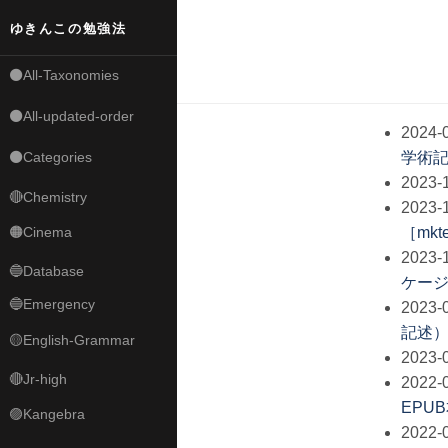
ゆきんこの勉強法
⚫All-Taxonomies
⚫All-updated-order
2024-0
学術
⚫Categories
2023-1
🔴Chemistry
2023-1
［mkt
🟠Cinema
2023-1
🔵Database
ケー
🔵Emergency
2023-0
記述
🟡English-Grammar
2023-0
🔴Jr-high
2022-0
EPU
🟣Kangebra
2022-0