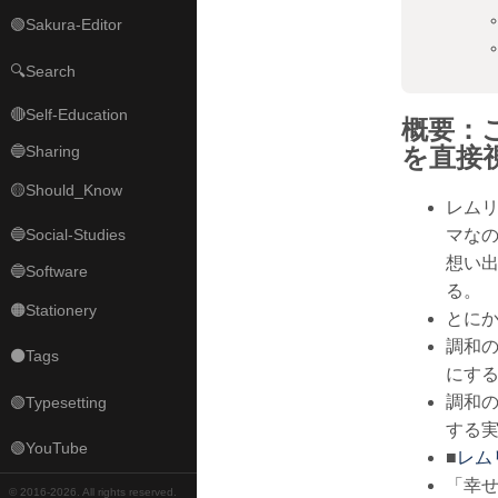
🟢Sakura-Editor
🔍Search
🔴Self-Education
概要：
🔵Sharing
を直接
🟡Should_Know
レム
🔵Social-Studies
マな
想い
🔵Software
る。
🟠Stationery
とに
調和
⚫Tags
にす
調和
🟢Typesetting
する
🟢YouTube
■
レム
「幸
© 2016-
2026. All rights reserved.