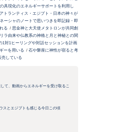
の具現化のエネルギーサポートを利用し
アトランティス・エジプト・日本の神々が
ネーシャのノートで思いつきを即記録・即
れる
/
思金神と大天使メタトロンが共同創
リラ由来や仏教系の神格と月と神秘との関
での1対1ヒーリングや対話セッションを計画
ギーを用いる
/
石や磐座に神性が宿ると考
販売している
聴して、動画からエネルギーを受け取るこ
リウスとエジプトも感じる今日この頃