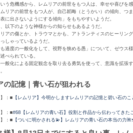
という危機感から、レムリアの前世をもつ人は、幸せや喜びを
レムリアの前世をもつ人が、自己韜晦（とうかい）の傾向、つ
、表に出さないようにする傾向」をもちやすいようだ。
し、以下のような神様からの知らせもあるようだ。
ムリアの傷とか、トラウマとかも、アトランティスのヒーリン
おっしゃっているようだ。
でも過度の一般化をして、視野を狭める愚」について、ゼウス
が述べられている。
の一般化による固定観念を取り去る勇気を使って、意識を拡張
う。
アの記憶｜青い石が狙われる
】：■
【レムリア】今明かしますレムリアの記憶と碧い石のこと【Chi
】：■
#68【レムリアの青い石】役割と作品から伝わってきた
】：■
【ついに明かされる💫】レムリアの青い石の本当の力🌺