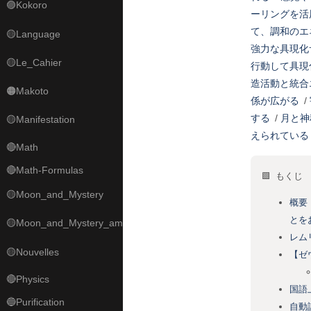
🟣Kokoro
ーリングを活
て、調和のエ
🟡Language
強力な具現化
🟡Le_Cahier
行動して具現
造活動と統合
🟠Makoto
係が広がる
/
する
/
月と神
🟡Manifestation
えられている
🔴Math
🔴Math-Formulas
🟩 もくじ
🟡Moon_and_Mystery
概要
とを
🟡Moon_and_Mystery_am
レム
🟡Nouvelles
【ゼ
🔴Physics
国語
🔵Purification
自動