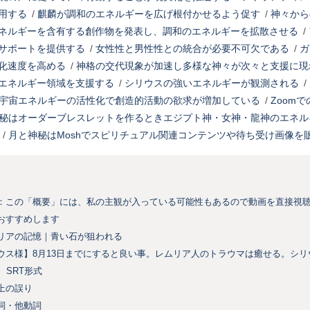
用する
/
麒麟が調和のエネルギーを広げ根付かせるよう促す
/
神々から
ネルギーを含有する創作物を発表し、調和のエネルギーを拡散させる
/
サポートを提供する
/
女性性と男性性との統合が必要不可欠である
/
ガ
化速度を高める
/
神格の交代現象が加速し多様な神々が次々と支援に現
エネルギー領域を支援する
/
シリウスの強いエネルギーが観測される
/
宇宙エネルギーの活性化で創造的活動の欲求が増加している
/
Zoom
秘はオーダーブレスレットを作るときエジプト神・女神・龍神のエネル
/
月と神秘はMoshでスピリチュアル関連コンテンツや待ち受け画像を
：この「概要」には、私の主観が入っている可能性もあるので動画を直接視
おすすめします
リアの記憶｜青い石が狙われる
ウス様】8月13日までにすると良い事。レムリア人のトラウマは癒せる。シ
SRT形式
上の誤り
詞・他動詞