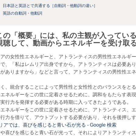
日本語と英語とで共通する［自動詞・他動詞の違い］
英語の自動詞・他動詞
この「概要」には、私の主観が入ってい
視聴して、動画からエネルギーを受け取
リアの女性性エネルギーと、アトランティスの男性性エネルギ
ので、「私はレムリア出身ですから、アトランティスは必要あ
出がありますから」などと言って、アトランティスの男性性エ
かく、統合することによって男性性と女性性とのバランスをと
のエネルギーをこの世に定着させるために、調和をもたらす表
る実行力を発揮する必要がある時期に入ってきたようである。
のエネルギーをこの世に定着させるために、アトランティス、
実行力を借りて、アウトプットする必要があり、それを後押し
リアでは、喜びを感じると青い石が光る - Google 検索
せや喜びを感じると青い石が光って、それによりアトランティ