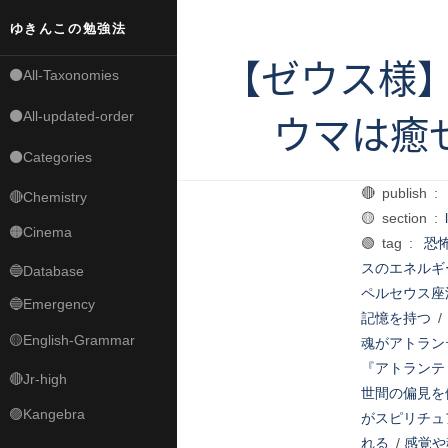
ゆきんこの勉強法
【ゼウス様】
⚫All-Taxonomies
⚫All-updated-order
ウマは癒
⚫Categories
🔴 publish :
🔴Chemistry
🟡 section :
🟠Cinema
🟢 tag :
恐
スのエネルギ
🔵Database
ペルセウス座
🔵Emergency
記憶を持つ
/
🟡English-Grammar
魂がアトラン
『アトランテ
🔴Jr-high
世間の偏見を
🟣Kangebra
がスピリチュ
れる
/
感覚や