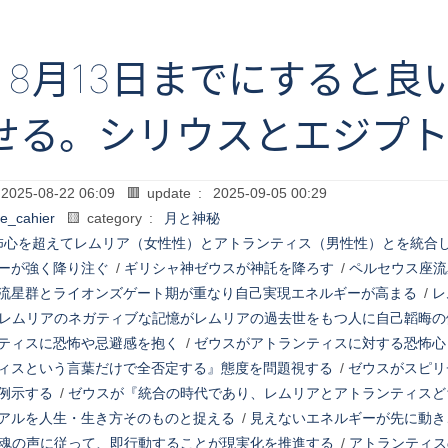
8月13日までにすると良
せる。シリウスとエジプ
2025-08-22 06:09
🟥 update :
2025-09-05 00:29
le_cahier
🟨 category :
月と神秘
怖心を超えてレムリア（女性性）とアトランティス（男性性）とを統合
ーが強く降り注ぐ
/
ギリシャ神ゼウスが神託を降ろす
/
ペルセウス座流
流星群とライオンズゲート期が重なり自己実現エネルギーが高まる
/
レ
レムリアのネガティブな記憶がレムリアの過去世をもつ人に自己韜晦の
ティスに恐怖や忌避感を抱く
/
ゼウスがアトランティスに対する恐怖心
ィスという言葉だけで全否定する』態度を問題視する
/
ゼウスがスピリ
例示する
/
ゼウスが『統合の時代であり、レムリアとアトランティスど
アルを人生・生き方そのものと捉える
/
見えないエネルギーが先に動き
魂の声に従って、即行動することが現実化を推進する
/
アトランティス