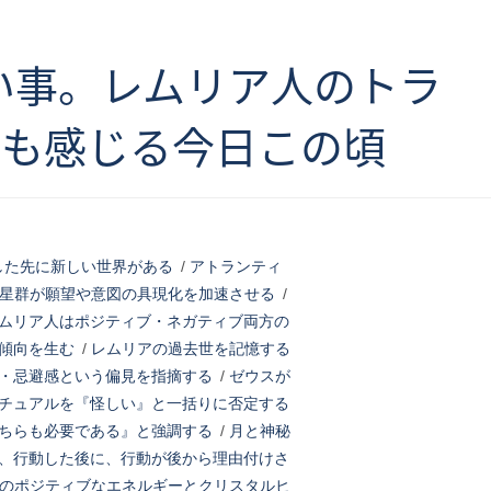
い事。レムリア人のトラ
トも感じる今日この頃
した先に新しい世界がある
/
アトランティ
星群が願望や意図の具現化を加速させる
/
ムリア人はポジティブ・ネガティブ両方の
傾向を生む
/
レムリアの過去世を記憶する
・忌避感という偏見を指摘する
/
ゼウスが
チュアルを『怪しい』と一括りに否定する
ちらも必要である』と強調する
/
月と神秘
、行動した後に、行動が後から理由付けさ
のポジティブなエネルギーとクリスタルヒ