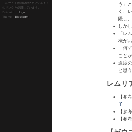
このサイトはAmazonアソシエイト
う」
のリンクを使用しています。
く、
Built with
Hugo
Theme
Blackburn
隠し
しか
「レ
様が
「何
こと
過度
と思
レムリ
【参考
子
【参考
【参考