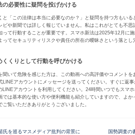
法の必要性に疑問を投げかける
くと「この法律は本当に必要なのか？」と疑問を持つ方もいる
レビや新聞では詳しく報じていません。私はこれがとても不思
知って行動することが重要です。スマホ新法は2025年12月に
よってセキュリティリスクや責任の所在の曖昧さという落とし
めくくりとして行動を呼びかける
を聞いて危険を感じた方は、この動画への高評価やコメントを
式LINEアカウントにメッセージを送ってください。すぐに返
のLINEアカウントを利用してください。24時間いつでもスマ
画では基本的な使い方や便利機能も紹介していますので、よか
でご覧いただきありがとうございました。
苗氏を巡るマスメディア批判の背景に
国勢調査の