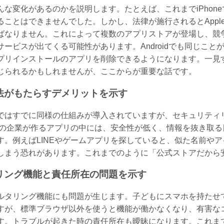
な変化があるのかを説明します。たとえば、これまでiPhoneでは
ことはできませんでした。しかし、法律が施行されるとAppleはA
ばなりません。これによって複数のアプリストアが登場し、競
サービスが出てくる可能性があります。Androidでも同じこ
プリインストールのアプリを削除できるようになります。一見
じられるかもしれませんが、ここからが重要な話です。
法がもたらすデメリットを示す
ではすでに同様の仕組みが導入されていますが、セキュリティリス
e以外の企業が作るアプリの中には、安全性が低く、情報を抜き取
す。例えばLINEやゲームアプリを探していると、似た名前や
しまう恐れがあります。これまでのように「公式ストアだから
リング機能と責任所在の問題を示す
ルタリング機能にも問題が生じます。子どもにスマホを持たせ
すが、標準ブラウザ以外を使うと機能が働かなくなり、有害な
す。トラブルが起きた時の責任所在も曖昧になります。これまでは