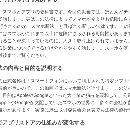
。スマホとアプリの教科書です。今回の動画では、ほとんどテ
て話します。実はこの法律によってスマホが今よりも危険にさら
施行されるのが「スマホ新法」と呼ばれる新しい法律です。この
にはスマホがこれまで以上に危険にさらされる可能性があります
れることが決まっているのに、大きく取り上げられていません
る対策についてできるだけ分かりやすく話します。スマホを使
最後までご覧ください。
法の内容と目的を説明する
の正式名称は「スマートフォンにおいて利用される特定ソフト
名前が長いので、この動画ではスマホ新法と呼びます。この法律は
目的はAppleやGoogleといった大企業の独占を緩和して
ppleやGoogleが支配していたスマホの世界に、多くの会
狙いがあります。実際に厚生取引委員会の発表でも法律の施行
でアプリストアの仕組みが変化する