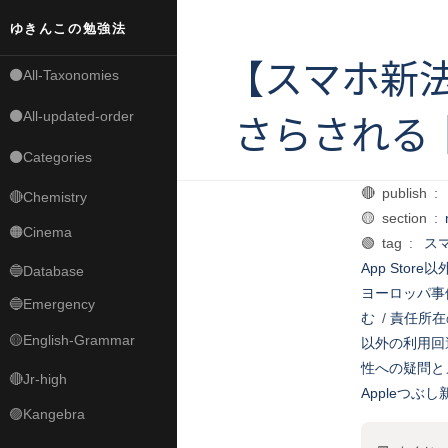
ゆきんこの勉強法
【スマホ新法
⚫All-Taxonomies
⚫All-updated-order
さらされる
⚫Categories
🔴 publish :
🔴Chemistry
🟡 section :
🟠Cinema
🟢 tag :
スマ
App Sto
🔵Database
ヨーロッパ事
🔵Emergency
む
/
責任所在
🟡English-Grammar
以外の利用回
性への疑問と
🔴Jr-high
Appleつぶし
🟣Kangebra