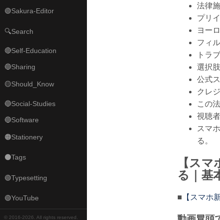
法律施
🟢Sakura-Editor
プリ
ヨー
🔍Search
フィ
🔴Self-Education
トラ
🔵Sharing
選択
公式
🟡Should_Know
クレ
🔵Social-Studies
この
視聴者
🔵Software
スマ
🟠Stationery
る。
⚫Tags
【スマ
る｜基
🟢Typesetting
■
【スマホ新
🟢YouTube
動画冒頭
© 2016-
2026. All rights reserved.