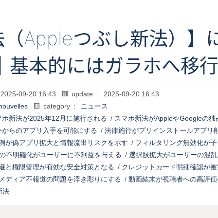
（Appleつぶし新法）
｜基本的にはガラホへ移
2025-09-20 16:43
🟥 update :
2025-09-20 16:43
nouvelles
🟨 category :
ニュース
ホ新法が2025年12月に施行される
/
スマホ新法がAppleやGoogle
re以外からのアプリ入手を可能にする
/
法律施行がプリインストールアプリ
例が偽アプリ拡大と情報流出リスクを示す
/
フィルタリング無効化が子
の不明確化がユーザーに不利益を与える
/
選択肢拡大がユーザーの混乱
避と権限管理が有効な安全対策となる
/
クレジットカード明細確認が被
メディア不報道の問題を浮き彫りにする
/
動画結末が視聴者への高評価
新法