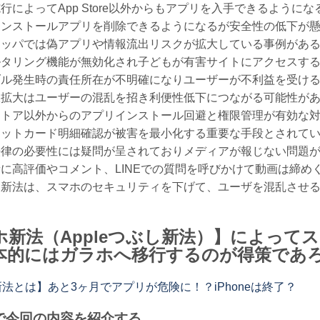
行によってApp Store以外からもアプリを入手できるようにな
インストールアプリを削除できるようになるが安全性の低下が
ロッパでは偽アプリや情報流出リスクが拡大している事例があ
ルタリング機能が無効化され子どもが有害サイトにアクセスす
ブル発生時の責任所在が不明確になりユーザーが不利益を受け
肢拡大はユーザーの混乱を招き利便性低下につながる可能性が
ストア以外からのアプリインストール回避と権限管理が有効な
ジットカード明細確認が被害を最小化する重要な手段とされて
法律の必要性には疑問が呈されておりメディアが報じない問題
に高評価やコメント、LINEでの質問を呼びかけて動画は締め
ホ新法は、スマホのセキュリティを下げて、ユーザを混乱させ
ホ新法（Appleつぶし新法）】によって
本的にはガラホへ移行するのが得策であ
法とは】あと3ヶ月でアプリが危険に！？iPhoneは終了？
で今回の内容を紹介する