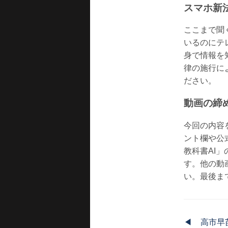
スマホ新
ここまで聞
いるのにテ
身で情報を
律の施行に
ださい。
動画の締
今回の内容
ント欄や公
教科書AI」
す。他の動
い。最後ま
◀
高市早