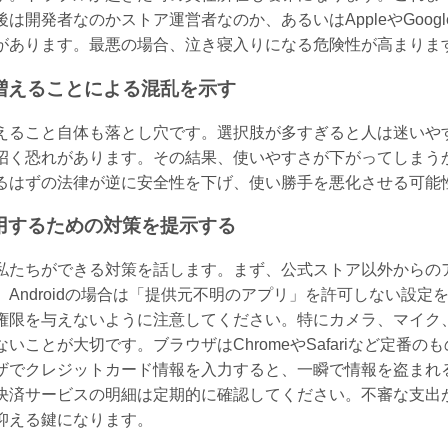
は開発者なのかストア運営者なのか、あるいはAppleやGoo
があります。最悪の場合、泣き寝入りになる危険性が高まりま
増えることによる混乱を示す
えること自体も落とし穴です。選択肢が多すぎると人は迷いや
招く恐れがあります。その結果、使いやすさが下がってしまう
るはずの法律が逆に安全性を下げ、使い勝手を悪化させる可能
用するための対策を提示する
私たちができる対策を話します。まず、公式ストア以外からの
。Androidの場合は「提供元不明のアプリ」を許可しない設
権限を与えないように注意してください。特にカメラ、マイク
いことが大切です。ブラウザはChromeやSafariなど定番
ザでクレジットカード情報を入力すると、一瞬で情報を盗まれ
決済サービスの明細は定期的に確認してください。不審な支出
抑える鍵になります。