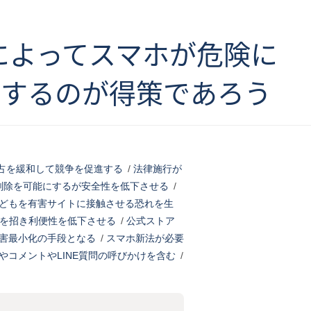
】によってスマホが危険に
行するのが得策であろう
の独占を緩和して競争を促進する
/
法律施行が
削除を可能にするが安全性を低下させる
/
どもを有害サイトに接触させる恐れを生
を招き利便性を低下させる
/
公式ストア
害最小化の手段となる
/
スマホ新法が必要
やコメントやLINE質問の呼びかけを含む
/