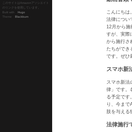
このサイトはAmazonアソシエイト
のリンクを使用しています。
こんにちは
Built with
Hugo
Theme
Blackburn
法律につい
12月から
すが、実際
から施行さ
たちができ
です。ぜひ
スマホ新
スマホ新法
律」です。
る予定です。
り、今までA
肢を与える
法律施行