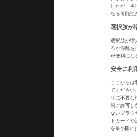
したが、今後
なる可能性
選択肢が
選択肢が増
ろか混乱を
が便利にな
安全に利
ここからは
てください
リに不要な
易に許可しな
ないブラウ
トカードや
を最小限に