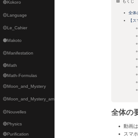
🟩 もくじ
🟣Kokoro
全体
🟡Language
【ス
🟡Le_Cahier
🟠Makoto
🟡Manifestation
🔴Math
🔴Math-Formulas
🟡Moon_and_Mystery
🟡Moon_and_Mystery_am
全体の
🟡Nouvelles
🔴Physics
動画は
スマホ
🔵Purification