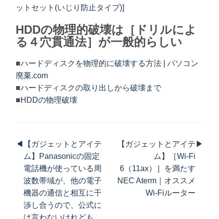
ットセット(いじり防止タイプ)]
HDDの物理的破壊は［ドリルによ
る４穴貫通法］が一般的らしい
■
ハードディスクを物理的に破壊する方法 | パソコン
廃棄.com
■
ハードディスクの取り出しから破壊まで
■
HDDの物理破壊
◀
【ガジェットとアイテ
【ガジェットとアイテ
▶
ム】Panasonicの固定
ム】［Wi-Fi
電話機が使っている周
6（11ax）］を満たす
波数帯域が、他の電子
NEC Aterm｜オススメ
機器の通信と相互に干
Wi-Fiルーター
渉し合うので、公式に
は言わないけれども、