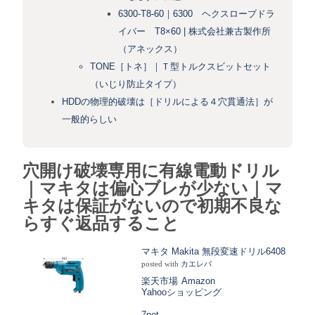
6300-T8-60｜6300 ヘクスローブドラ
イバー T8×60 | 株式会社兼古製作所
（アネックス）
TONE［トネ］｜Ｔ型トルクスビットセット
（いじり防止タイプ）
HDDの物理的破壊は［ドリルによる４穴貫通法］が
一般的らしい
穴開け破壊専用に有線電動ドリル
｜マキタは偏心ブレが少ない｜マ
キタは保証がないので初期不良な
らすぐ返品すること
マキタ Makita 無段変速ドリル6408
posted with
カエレバ
楽天市場
Amazon
Yahooショッピング
7net