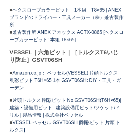
■
ヘクスローブカラービット 1本組 T8×65 | ANEX
ブランドのドライバー・工具メーカー（株）兼古製作
所
■
兼古製作所 ANEX アネックス ACTX-0865 [ヘクスロ
ーブカラービット1本組 T8×65]
VESSEL｜六角ビット｜［トルクスT6いじ
り防止］GSVT06SH
■
Amazon.co.jp： ベッセル(VESSEL) 片頭トルクス
剛彩ビット T6H×65 1本 GSVT06SH: DIY・工具・ガ
ーデン
■
片頭トルクス 剛彩ビット No.GSVT06SH(T6H×65)|
建築・設備用ビット | 建築設備用ビット/ソケット/ド
リル | 製品情報 | 株式会社ベッセル
■
VESSEL ベッセル GSVT06SH [剛彩ビット 片頭 ト
ルクス]