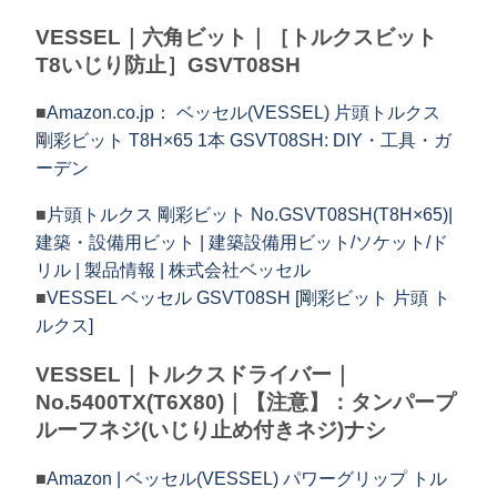
VESSEL｜六角ビット｜［トルクスビット
T8いじり防止］GSVT08SH
■
Amazon.co.jp： ベッセル(VESSEL) 片頭トルクス
剛彩ビット T8H×65 1本 GSVT08SH: DIY・工具・ガ
ーデン
■
片頭トルクス 剛彩ビット No.GSVT08SH(T8H×65)|
建築・設備用ビット | 建築設備用ビット/ソケット/ド
リル | 製品情報 | 株式会社ベッセル
■
VESSEL ベッセル GSVT08SH [剛彩ビット 片頭 ト
ルクス]
VESSEL｜トルクスドライバー｜
No.5400TX(T6X80)｜【注意】：タンパープ
ルーフネジ(いじり止め付きネジ)ナシ
■
Amazon | ベッセル(VESSEL) パワーグリップ トル