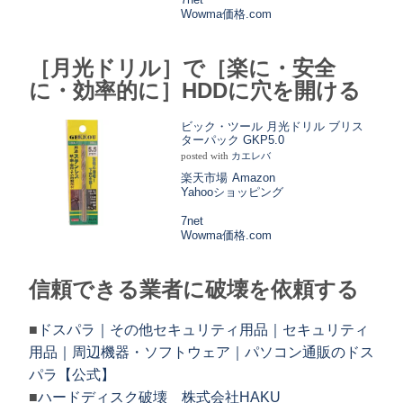
Wowma
価格.com
［月光ドリル］で［楽に・安全
に・効率的に］HDDに穴を開ける
ビック・ツール 月光ドリル ブリス
ターパック GKP5.0
posted with
カエレバ
楽天市場
Amazon
Yahooショッピング
7net
Wowma
価格.com
信頼できる業者に破壊を依頼する
■
ドスパラ｜その他セキュリティ用品｜セキュリティ
用品｜周辺機器・ソフトウェア｜パソコン通販のドス
パラ【公式】
■
ハードディスク破壊 株式会社HAKU