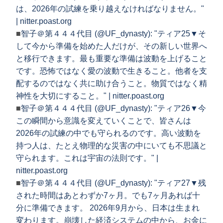
は、2026年の試練を乗り越えなければなりません。"
| nitter.poast.org
■
智子＠第４４４代目 (@UF_dynasty): "ティア25▼そ
して今から準備を始めた人だけが、その新しい世界へ
と移行できます。最も重要な準備は波動を上げること
です。恐怖ではなく愛の波動で生きること。他者を支
配するのではなく共に助け合うこと。物質ではなく精
神性を大切にすること。" | nitter.poast.org
■
智子＠第４４４代目 (@UF_dynasty): "ティア26▼今
この瞬間から意識を変えていくことで、皆さんは
2026年の試練の中でも守られるのです。高い波動を
持つ人は、たとえ物理的な災害の中にいても不思議と
守られます。これは宇宙の法則です。" |
nitter.poast.org
■
智子＠第４４４代目 (@UF_dynasty): "ティア27▼残
された時間はあとわずか7ヶ月。でも7ヶ月あれば十
分に準備できます。 2026年9月から、日本は生まれ
変わります。崩壊した経済システムの中から、お金に