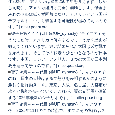
年2026年、アメリカは建国250周年を迎えます。しか
し同時に、アメリカ経済は完全に崩壊します。借金ま
みれのドルは紙くず同然になり、アメリカという国が
デフォルト、つまり破産する可能性が極めて高いので
す。" | nitter.poast.org
■
智子＠第４４４代目 (@UF_dynasty): "ティア７▼そ
うなった時、アメリカは何をするでしょうか？歴史が
教えてくれています。追い詰められた大国は必ず戦争
を始めます。そしてその戦場のひとつとなるのが日本
です。中国、ロシア、アメリカ、３つの大国が日本列
島を巡って争うのです。" | nitter.poast.org
■
智子＠第４４４代目 (@UF_dynasty): "ティア８▼そ
の時、日本の大地はまるで怒りを表明するかのように
激しく揺れ動きます。東京、大阪、名古屋、大都市が
次々と機能を失っていく。これが、闇の支配層が画策
する2026年最新のシナリオです。" | nitter.poast.org
■
智子＠第４４４代目 (@UF_dynasty): "ティア９▼
今、2025年11月のこの時点で、すでにその兆候は現