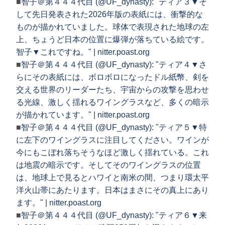
■
智子＠第４４４代目 (@UF_dynasty): "ティア３▼そ
して先日発表された2026年版の表紙には、衝撃的な
ものが描かれていました。球体で表現された地球の左
上、ちょうど日本の位置に爆弾が落ちている絵です。
智子▼これですね。" | nitter.poast.org
■
智子＠第４４４代目 (@UF_dynasty): "ティア４▼さ
らにその表紙には、ボロボロになったドル紙幣、剣を
交える世界のリーダーたち、宇宙からの攻撃を思わせ
る光線、激しく揺れるワイングラスなど、多くの暗示
が描かれています。" | nitter.poast.org
■
智子＠第４４４代目 (@UF_dynasty): "ティア５▼特
に左下のワイングラスに注目してください。ワインが
今にもこぼれ落ちそうなほど激しく揺れている。これ
は地震の暗示です。そしてそのワイングラスの位置
は、地球上で見るとハワイと南米の間、つまり環太平
洋火山帯にあたります。日本はまさにその真上にあり
ます。" | nitter.poast.org
■
智子＠第４４４代目 (@UF_dynasty): "ティア６▼来