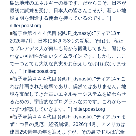
島は地球のエネルギーの要です。だからこそ、日本が
最初に試練を受け、日本人の皆さんこそが、新しい地
球文明を創造する使命を持っているのです。" |
nitter.poast.org
■
智子＠第４４４代目 (@UF_dynasty): "ティア13▼
2026年7月、日本に起きる3つの災厄。それは、私た
ちプレアデス人が何年も前から観測してきた、避けら
れない可能性が高いタイムラインです。しかし、ここ
で一つとても大切な真実をお伝えしなければなりませ
ん。" | nitter.poast.org
■
智子＠第４４４代目 (@UF_dynasty): "ティア14▼こ
れは計画された崩壊であり、偶然ではありません。地
球を支配してきた古いエネルギーシステムを終わらせ
るための、宇宙的なプログラムなのです。これから一
つずつ解説していきます。" | nitter.poast.org
■
智子＠第４４４代目 (@UF_dynasty): "ティア15▼ま
ず１つ目の災厄、経済崩壊。2026年4月、アメリカは
建国250周年の年を迎えますが、その裏でドルは完全