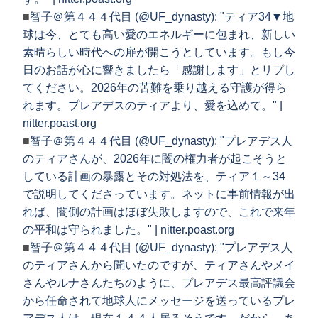
■
智子＠第４４４代目 (@UF_dynasty): "ティア34▼地
球は今、とても高い愛のエネルギーに包まれ、新しい
素晴らしい時代への扉が開こうとしています。もし今
日のお話が心に響きましたら「感謝します」とリプし
てください。2026年の苦難を乗り越える守護が得ら
れます。プレアデスのティアより、愛を込めて。" |
nitter.poast.org
■
智子＠第４４４代目 (@UF_dynasty): "プレアデス人
のティアさんが、2026年に闇の権力者が起こそうと
している計画の暴露とその対処法を、ティア１～34
で説明してくださっています。ネットに事前情報が出
れば、闇側の計画はほぼ失敗しますので、これで来年
の平和は守られました。" | nitter.poast.org
■
智子＠第４４４代目 (@UF_dynasty): "プレアデス人
のティアさんから聞いたのですが、ティアさんやメイ
さんやルナさんたちのように、プレアデス最高評議会
から任命されて地球人にメッセージを送っているプレ