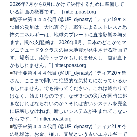
2026年7月から8月にかけて決行するために準備して
いる計画の概要です。" | nitter.poast.org
■
智子＠第４４４代目 (@UF_dynasty): "ティア19▼３
つ目の災厄は、大地震です。戦争によるストレスと恐
怖のエネルギーは、地球のプレートに直接影響を与え
ます。闇の支配層は、2026年8月、日本のどこかでマ
グニチュード９クラスの巨大地震が発生させる計画で
す。場所は、南海トラフかもしれませんし、首都直下
かもしれません。" | nitter.poast.org
■
智子＠第４４４代目 (@UF_dynasty): "ティア20▼皆
さん、ここまで聞いて絶望的な気持ちになっているか
もしれません。でも待ってください。これは終わりで
はなく、始まりなのです。なぜ３つの災厄が同時に起
きなければならないのか？それは古いシステムを完全
に破壊しなければ、新しいシステムが生まれてこない
からです。" | nitter.poast.org
■
智子＠第４４４代目 (@UF_dynasty): "ティア21▼今
の地球は、お金、権力、支配という古いエネルギーで