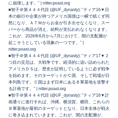
に崩壊します。" | nitter.poast.org
■
智子＠第４４４代目 (@UF_dynasty): "ティア16▼日
本の銀行や企業が持つアメリカ国債は一瞬で紙くず同
然になり、ＡＴＭからお金が引き出せなくなり、スー
パーから商品が消え、給料が支払われなくなります。
これが、2026年6月から7月にかけて、闇の支配層が
起こそうとしている現象の一つです。" |
nitter.poast.org
■
智子＠第４４４代目 (@UF_dynasty): "ティア17▼２
つ目の災厄は、大戦争です。経済的に追い詰められた
アメリカＤＳは、歴史が証明しているように必ず戦争
を始めます。そのターゲットがＣ国、そして戦場が日
本列島です。Ｃ国はまず日本にあるＢ軍基地を攻撃す
る計画です。" | nitter.poast.org
■
智子＠第４４４代目 (@UF_dynasty): "ティア18▼計
画通りに進行すれば、沖縄、横須賀、横田、これらの
Ｂ軍基地が最初のターゲットとなり、日本全体が戦火
に巻き込まれていきます。これが、闇の支配層が、