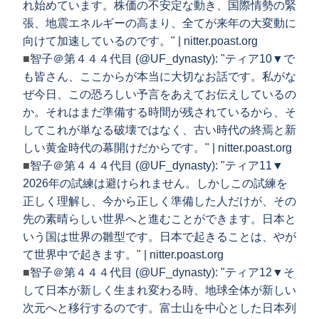
れ始めています。株価の不安定な動き、国際情勢の緊
張、地震エネルギーの高まり、全てが来年の大変動に
向けて加速しているのです。" | nitter.poast.org
■
智子＠第４４４代目 (@UF_dynasty): "ティア10▼で
も皆さん、ここからが本当に大切なお話です。私がな
ぜ今日、この恐ろしい予言をあえてお伝えしているの
か。それはまだ準備する時間が残されているから、そ
してこれが単なる破壊ではなく、古い時代の終焉と新
しい黄金時代の幕開けだからです。" | nitter.poast.org
■
智子＠第４４４代目 (@UF_dynasty): "ティア11▼
2026年の試練は避けられません。しかしこの試練を
正しく理解し、今から正しく準備した人だけが、その
先の素晴らしい世界へと進むことができます。日本と
いう国は世界の雛型です。日本で起きることは、やが
て世界中で起きます。" | nitter.poast.org
■
智子＠第４４４代目 (@UF_dynasty): "ティア12▼そ
して日本が新しく生まれ変わる時、地球全体が新しい
次元へと移行するのです。富士山を中心とした日本列