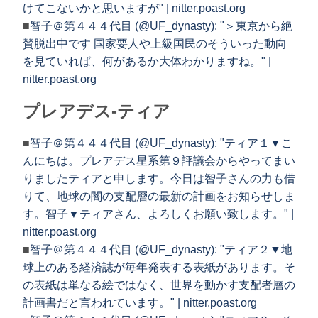
けてこないかと思いますが" | nitter.poast.org
■
智子＠第４４４代目 (@UF_dynasty): "＞東京から絶
賛脱出中です 国家要人や上級国民のそういった動向
を見ていれば、何があるか大体わかりますね。" |
nitter.poast.org
プレアデス-ティア
■
智子＠第４４４代目 (@UF_dynasty): "ティア１▼こ
んにちは。プレアデス星系第９評議会からやってまい
りましたティアと申します。今日は智子さんの力も借
りて、地球の闇の支配層の最新の計画をお知らせしま
す。智子▼ティアさん、よろしくお願い致します。" |
nitter.poast.org
■
智子＠第４４４代目 (@UF_dynasty): "ティア２▼地
球上のある経済誌が毎年発表する表紙があります。そ
の表紙は単なる絵ではなく、世界を動かす支配者層の
計画書だと言われています。" | nitter.poast.org