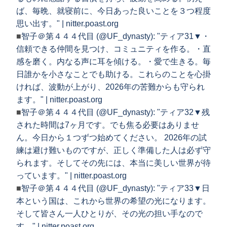
ば、毎晩、就寝前に、今日あった良いことを３つ程度
思い出す。" | nitter.poast.org
■
智子＠第４４４代目 (@UF_dynasty): "ティア31▼・
信頼できる仲間を見つけ、コミュニティを作る。・直
感を磨く。内なる声に耳を傾ける。・愛で生きる。毎
日誰かを小さなことでも助ける。これらのことを心掛
ければ、波動が上がり、2026年の苦難からも守られ
ます。" | nitter.poast.org
■
智子＠第４４４代目 (@UF_dynasty): "ティア32▼残
された時間は7ヶ月です。でも焦る必要はありませ
ん。今日から１つずつ始めてください。 2026年の試
練は避け難いものですが、正しく準備した人は必ず守
られます。そしてその先には、本当に美しい世界が待
っています。" | nitter.poast.org
■
智子＠第４４４代目 (@UF_dynasty): "ティア33▼日
本という国は、これから世界の希望の光になります。
そして皆さん一人ひとりが、その光の担い手なので
す。" | nitter.poast.org