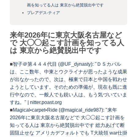
画を知ってる人は 東京から絶賛脱出中です
プレアデス-ティア
来年2026年に東京大阪名古屋など
で 大◯◯起こす計画を知ってる人
は 東京から絶賛脱出中です
■
智子＠第４４４代目 (@UF_dynasty): "ＤＳカバル
は、ここ数年、中東とウクライナが思ったような成果
が出なかったので、次は、極東で日本と中国を戦わせ
ようとしています。そのための準備が、現在も既に進
行中なので、一般人でも鋭い人は、もう気づいていま
すね。" | nitter.poast.org
■
Magical•carpet•Ride (@magical_ride987): "来年
2026年に東京大阪名古屋などで 大◯◯起こす計画を
知ってる人は 東京から絶賛脱出中です 総力あげて断
固阻止せな アメリカデフォルトでも T大統領 war仕掛