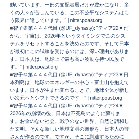
動いています。一部の支配者層だけが豊かになり、多
くの人々が苦しんでいる。この不公平なシステムはも
う限界に達しています。" | nitter.poast.org
■
智子＠第４４４代目 (@UF_dynasty): "ティア22▼だ
から、宇宙は、2026年というタイミングでこのシス
テムをリセットすることを決めたのです。そして日本
が最初にこの試練を受けるのには、深い理由がありま
す。日本人は、地球上で最も高い波動を持つ民族で
す。" | nitter.poast.org
■
智子＠第４４４代目 (@UF_dynasty): "ティア23▼日
本列島は、地球のエネルギーの中心・富士山を抱えて
います。日本が生まれ変わることで、地球全体が新し
い次元へとシフトできるのです。" | nitter.poast.org
■
智子＠第４４４代目 (@UF_dynasty): "ティア24▼
2026年の崩壊の後、日本は不死鳥のように蘇りま
す。お金のない社会、戦争のない世界、自然と調和し
た文明。そんな新しい地球文明の雛形を、日本人の皆
さんが作るのです。ですが、そこに到達するために