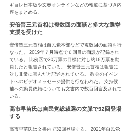
ギョレ日本版や文春オンラインなどの報道に基づき内
容をまとめる。
安倍晋三元首相は複数回の面談と多大な選挙
支援を受けた
安倍晋三元首相は自民党本部などで複数回の面談を行
なった。 2019年７月時点で６回目の面談が記録され
ている。 比例区で20万票の目標に対し約18万票を動
員したと報告されている。 安倍晋三元首相は報告に
対し非常に喜んだと記述されている。 教会のイベン
トへのビデオメッセージ提供も行なわれた。 支持候
補への動員依頼についても文書内で数百回言及されて
いる。
高市早苗氏は自民党総裁選の文脈で32回登場
する
高市早苗氏は文書内で32回登場する。 2021年自民党