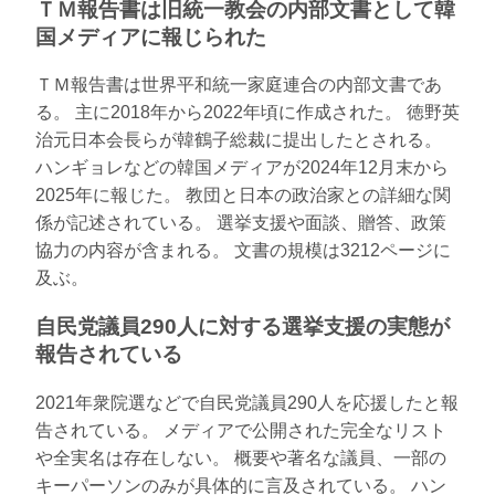
ＴＭ報告書は旧統一教会の内部文書として韓
国メディアに報じられた
ＴＭ報告書は世界平和統一家庭連合の内部文書であ
る。 主に2018年から2022年頃に作成された。 徳野英
治元日本会長らが韓鶴子総裁に提出したとされる。
ハンギョレなどの韓国メディアが2024年12月末から
2025年に報じた。 教団と日本の政治家との詳細な関
係が記述されている。 選挙支援や面談、贈答、政策
協力の内容が含まれる。 文書の規模は3212ページに
及ぶ。
自民党議員290人に対する選挙支援の実態が
報告されている
2021年衆院選などで自民党議員290人を応援したと報
告されている。 メディアで公開された完全なリスト
や全実名は存在しない。 概要や著名な議員、一部の
キーパーソンのみが具体的に言及されている。 ハン