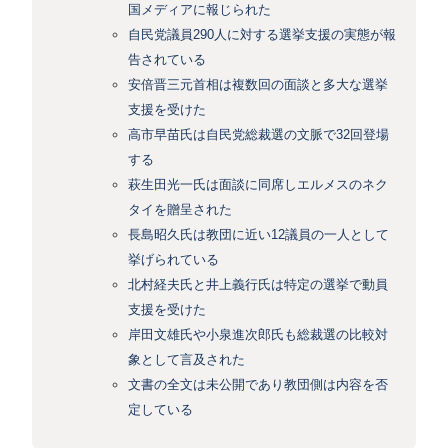
国メディアに報じられた
自民党議員290人に対する選挙支援の実態が報
告されている
安倍晋三元首相は複数回の面談と多大な選挙
支援を受けた
高市早苗氏は自民党総裁選の文脈で32回登場
する
萩生田光一氏は面談に同席しエルメスのネク
タイを贈呈された
長島昭久氏は教団に近い12議員の一人として
挙げられている
北村経夫氏と井上義行氏は特定の選挙で動員
支援を受けた
岸田文雄氏や小泉進次郎氏も総裁選の比較対
象として言及された
文書の全文は未公開であり教団側は内容を否
定している