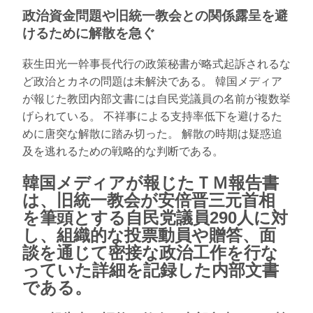
政治資金問題や旧統一教会との関係露呈を避
けるために解散を急ぐ
萩生田光一幹事長代行の政策秘書が略式起訴されるな
ど政治とカネの問題は未解決である。 韓国メディア
が報じた教団内部文書には自民党議員の名前が複数挙
げられている。 不祥事による支持率低下を避けるた
めに唐突な解散に踏み切った。 解散の時期は疑惑追
及を逃れるための戦略的な判断である。
韓国メディアが報じたＴＭ報告書
は、旧統一教会が安倍晋三元首相
を筆頭とする自民党議員290人に対
し、組織的な投票動員や贈答、面
談を通じて密接な政治工作を行な
っていた詳細を記録した内部文書
である。