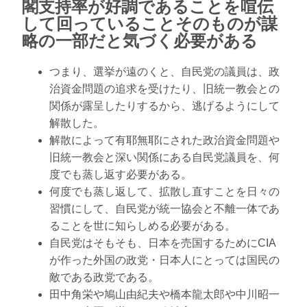
閣支持率が好調であることを喧伝
して回っていることそのものが謀
略の一部だと気づく必要がある
つまり、選挙が遠のくと、自民党の議員は、政
治資金問題の追求を受けたり、旧統一教会との
関係が露呈したりするから、逃げるようにして
解散した。
解散によって有耶無耶にされた政治資金問題や
旧統一教会と深い関係にある自民党議員を、何
度でも蒸し返す必要がある。
何度でも蒸し返して、拡散し直すことを日々の
習慣にして、自民党が統一協会と不離一体であ
ることを世に知らしめる必要がある。
自民党はそもそも、日本を売国するためにCIA
が作った外国の政党・日本人にとっては国民の
敵である政党である。
田中角栄や鳩山由紀夫や橋本龍太郎や中川昭一