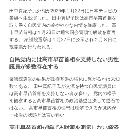
田中真紀子元外相が2026年１月22日に日本テレビの
番組へ生出演した。 田中真紀子氏は高市早苗首相を
取り巻く自民党内の冷ややかな内情を暴露した。 高
市早苗首相は１月23日の通常国会冒頭で解散を宣言
する。 衆議院選挙は１月27日に公示され２月８日に
投開票が行なわれる。
自民党内には高市早苗首相を支持しない男性
議員が多数存在する
衆議院選挙の結果が政権基盤の強化に繋がるかは未知
数である。 田中真紀子氏が交流を持つ自民党議員に
は高市早苗首相を支持しない者が多い。 党内の様子
を観察すると高市早苗首相の政治基盤は決して盤石で
はない。 高市早苗首相の理想は理解できるが党内が
一枚岩の状態とは言い難い。
高市早苗首相が掲げる財源を明示しない経済