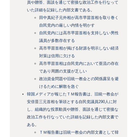
員や贈答、面談を通じて密接な政治工作を行なって
いた詳細を記録した内部文書である。
田中真紀子元外相が高市早苗首相を取り巻く
自民党内の厳しい内情を明かす
自民党内には高市早苗首相を支持しない男性
議員が多数存在する
高市早苗首相が掲げる財源を明示しない経済
対策は信用に欠ける
高市早苗首相は自民党内において亜流の存在
であり周囲の支援が乏しい
政治資金問題や旧統一教会との関係露呈を避
けるために解散を急ぐ
韓国メディアが報じたＴＭ報告書は、旧統一教会が
安倍晋三元首相を筆頭とする自民党議員290人に対
し、組織的な投票動員や贈答、面談を通じて密接な
政治工作を行なっていた詳細を記録した内部文書で
ある。
ＴＭ報告書は旧統一教会の内部文書として韓