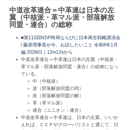
中道改革連合＝中革連は日本の左
翼（中核派・革マル派・部落解放
同盟・連合）の総称
■
第112回NSP時局ならびに日本再生戦略講演会
/ 藤原理事長が今、お話したいこと 令和8年1月
編 202601｜12m12sから
中道改革連合＝中革連は日本の左翼（中核派・
革マル派・部落解放同盟・連合）の総称になっ
ている。
中（中核派）
道（部落解放同盟の同）
改（部落解放同盟の解）
革（革マル派）
連合（ユニオン：連合）
中道改革連合＝中革連は、日本の左翼、いいか
えれば、ＣＣＰやグローバリストと通じて、日