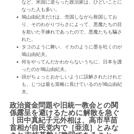
など、米国に逆らった政治家は、ひどいことに
なった人も多い。
鳩山由紀夫だけは、売国しながら救国してお
り、そのわかりづらさによって、悪魔たちの目
を欺いた手練れであったので、悪魔たちも騙さ
れた。
タコのように舞い、イカのように墨を吐くのが
鳩山由紀夫。
何をやってんだかわからないうちに、日本を護
ったのが鳩山由紀夫。
頭がちょっとおかしいように誤解されたけれど
も、じつは最も策略に長けているのが鳩山由紀
夫。
政治資金問題や旧統一教会との関
係露呈を避けるために解散を急ぐ
｜田中真紀子元外相は、高市早苗
首相が自民党内で［亜流］とみな