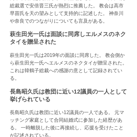
総裁選で安倍晋三氏が熱烈に推薦した。 教会は高市
早苗氏を天の望みとして支持的に記述した。 神奈川
や奈良でのつながりについても言及がある。
萩生田光一氏は面談に同席しエルメスのネク
タイを贈呈された
萩生田光一氏は2019年の面談に同席した。 教会側か
ら萩生田光一氏へエルメスのネクタイが贈呈された。
これは韓鶴子総裁への感謝の意として記録されてい
る。
長島昭久氏は教団に近い12議員の一人として
挙げられている
長島昭久氏は教団に近い12議員の一人である。 元マ
ッチング家庭として合同結婚式に参加した経歴があ
る。 一時離脱した後に再接続し、応援を受けたこと
が記述されている。