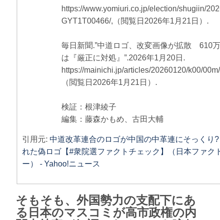
https://www.yomiuri.co.jp/election/shugiin/20
GYT1T00466/,（閲覧日2026年1月21日）.
毎日新聞.”中道ロゴ、改変画像が拡散 610
は『厳正に対処』”.2026年1月20日.
https://mainichi.jp/articles/20260120/k00/00
（閲覧日2026年1月21日）.
検証：根津綾子
編集：藤森かもめ、古田大輔
引用元:
中道改革連合のロゴが中国の中革連にそっくり?
れた偽ロゴ【#衆院選ファクトチェック】（日本ファク
ー） - Yahoo!ニュース
そもそも、外国勢力の支配下にあ
る日本のマスコミが高市政権の内