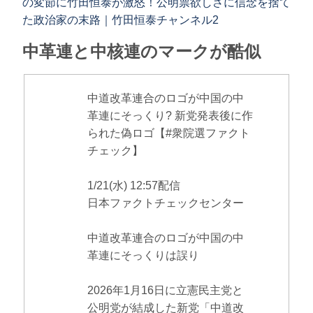
の変節に竹田恒泰が激怒！公明票欲しさに信念を捨て
た政治家の末路｜竹田恒泰チャンネル2
中革連と中核連のマークが酷似
中道改革連合のロゴが中国の中
革連にそっくり? 新党発表後に作
られた偽ロゴ【#衆院選ファクト
チェック】
1/21(水) 12:57配信
日本ファクトチェックセンター
中道改革連合のロゴが中国の中
革連にそっくりは誤り
2026年1月16日に立憲民主党と
公明党が結成した新党「中道改