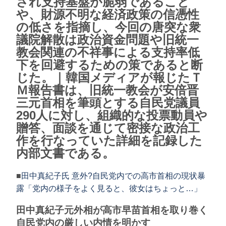
され支持基盤が脆弱であること
や、財源不明な経済政策の信憑性
の低さを指摘し、今回の唐突な衆
議院解散は政治資金問題や旧統一
教会関連の不祥事による支持率低
下を回避するための策であると断
じた。｜韓国メディアが報じたＴ
Ｍ報告書は、旧統一教会が安倍晋
三元首相を筆頭とする自民党議員
290人に対し、組織的な投票動員や
贈答、面談を通じて密接な政治工
作を行なっていた詳細を記録した
内部文書である。
■
田中真紀子氏 意外?自民党内での高市首相の現状暴
露「党内の様子をよく見ると、彼女はちょっと…」
田中真紀子元外相が高市早苗首相を取り巻く
自民党内の厳しい内情を明かす