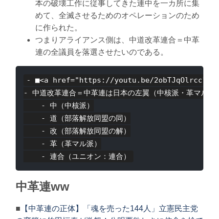
本の破壊工作に従事してきた連中を一カ所に集
めて、全滅させるためのオペレーションのため
に作られた。
つまりアライアンス側は、中道改革連合＝中革
連の全議員を落選させたいのである。
- ■<a href="https://youtu.be/2obTJqOl
- 中道改革連合＝中革連は日本の左翼（中核派・革マル派
    - 中（中核派）

    - 道（部落解放同盟の同）

    - 改（部落解放同盟の解）

    - 革（革マル派）

中革連ww
■
【中革連の正体】「魂を売った144人」立憲民主党