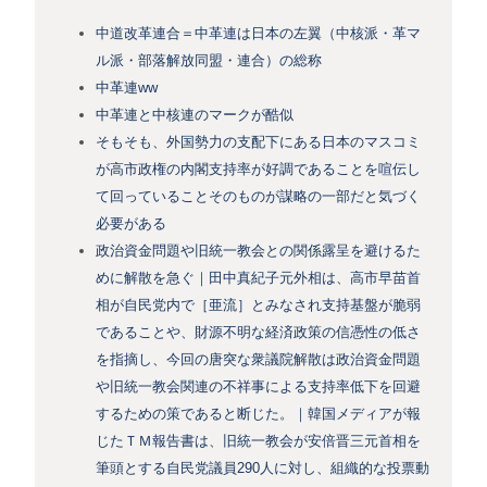
中道改革連合＝中革連は日本の左翼（中核派・革マ
ル派・部落解放同盟・連合）の総称
中革連ww
中革連と中核連のマークが酷似
そもそも、外国勢力の支配下にある日本のマスコミ
が高市政権の内閣支持率が好調であることを喧伝し
て回っていることそのものが謀略の一部だと気づく
必要がある
政治資金問題や旧統一教会との関係露呈を避けるた
めに解散を急ぐ｜田中真紀子元外相は、高市早苗首
相が自民党内で［亜流］とみなされ支持基盤が脆弱
であることや、財源不明な経済政策の信憑性の低さ
を指摘し、今回の唐突な衆議院解散は政治資金問題
や旧統一教会関連の不祥事による支持率低下を回避
するための策であると断じた。｜韓国メディアが報
じたＴＭ報告書は、旧統一教会が安倍晋三元首相を
筆頭とする自民党議員290人に対し、組織的な投票動