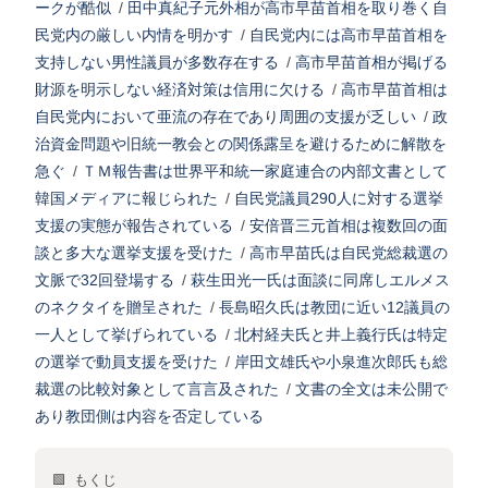
ークが酷似
/
田中真紀子元外相が高市早苗首相を取り巻く自
民党内の厳しい内情を明かす
/
自民党内には高市早苗首相を
支持しない男性議員が多数存在する
/
高市早苗首相が掲げる
財源を明示しない経済対策は信用に欠ける
/
高市早苗首相は
自民党内において亜流の存在であり周囲の支援が乏しい
/
政
治資金問題や旧統一教会との関係露呈を避けるために解散を
急ぐ
/
ＴＭ報告書は世界平和統一家庭連合の内部文書として
韓国メディアに報じられた
/
自民党議員290人に対する選挙
支援の実態が報告されている
/
安倍晋三元首相は複数回の面
談と多大な選挙支援を受けた
/
高市早苗氏は自民党総裁選の
文脈で32回登場する
/
萩生田光一氏は面談に同席しエルメス
のネクタイを贈呈された
/
長島昭久氏は教団に近い12議員の
一人として挙げられている
/
北村経夫氏と井上義行氏は特定
の選挙で動員支援を受けた
/
岸田文雄氏や小泉進次郎氏も総
裁選の比較対象として言言及された
/
文書の全文は未公開で
あり教団側は内容を否定している
🟩 もくじ