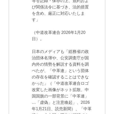
等を記録・保存の上、規約およ
び関係法令に基づき、法的措置
を含め、厳正に対応いたしま
す」
（中道改革連合 2026年1月20
日）。
日本のメディアも「総務省の政
治団体名簿や、公安調査庁が国
内外の情勢を解説する資料を調
べたが、「中革連」という団体
の存在を確認することはできな
かった」（「中道改革連合ロゴ
改変した画像がネット拡散、中
国国旗の一部背景に「中革連」
…「虚偽」と注意喚起」、2026
年1月21日、読売新聞）、「中革