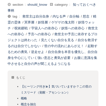
🟡 section :
should_know
🟨 category :
知っておくべき
事柄
🟢 tag :
救世主は自分自身
/
内なる声
/
自分軸
/
想念
/
精
霊の霊体
/
冥界層
/
妖怪層
/
ゲゲゲの鬼太郎
/
妖怪ウォッ
チ
/
呪術廻戦
/
宇宙人への依存心
/
妖怪への依存心
/
救世主
への依存心
/
予言への依存心
/
救世主や予言に依存するプロ
ジェクトは終わった
/
見たくない自分を見る
/
自分を救済す
るのは自分でしかない
/
世の中の流れにあらがえ！
/
起動す
るための勇気
/
逆走せよ
/
自分自身を本音を優先し、自分自
身を中心にしていく強い意志と勇気が必要
/
お腹に意識を集
中させると自分の声が聞こえるようになる
🟩 もくじ
【ヒーリング付き💫】気づいていますか？この世の
ミスリード（覚醒・アセンション）
概略
概念を抽出