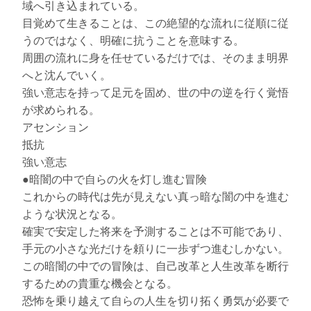
域へ引き込まれている。
目覚めて生きることは、この絶望的な流れに従順に従
うのではなく、明確に抗うことを意味する。
周囲の流れに身を任せているだけでは、そのまま明界
へと沈んでいく。
強い意志を持って足元を固め、世の中の逆を行く覚悟
が求められる。
アセンション
抵抗
強い意志
●暗闇の中で自らの火を灯し進む冒険
これからの時代は先が見えない真っ暗な闇の中を進む
ような状況となる。
確実で安定した将来を予測することは不可能であり、
手元の小さな光だけを頼りに一歩ずつ進むしかない。
この暗闇の中での冒険は、自己改革と人生改革を断行
するための貴重な機会となる。
恐怖を乗り越えて自らの人生を切り拓く勇気が必要で