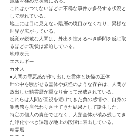
混迷を極めた状態にある。
これはかつてないほどに不穏な事件が多発する状況と
して現れている。
地上には目に見えない階層の境目がなくなり、異様な
世界が広がっている。
感覚が鋭敏な人間は、外出を控えるべき瞬間を感じ取
るほどに現状は緊迫している。
地球次元
エネルギー
カオス
●人間の罪悪感が作り出した霊体と妖怪の正体
世の中を騒がせる霊体や妖怪のような存在は、人間が
放出した精霊層が重なり合って形成されている。
これらは人間が直視を避けてきた負の感情や、自身の
罪悪感を肩代わりさせてきた結果として誕生した。
特定の個人の責任ではなく、人類全体が積み残してき
た浄化すべき課題が地上の段階に表出している。
精霊層