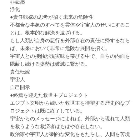
罪悪感
浄化
●責任転嫁の思考が招く未来の危険性
不都合な事象のすべてを霊体や宇宙人のせいにするこ
とは、根本的な解決を遠ざける。
もし人類が自身の悪行を外部存在の責任に帰するなら
ば、未来において非常に危険な展開を招く。
宇宙人との接触が現実味を帯びる中で、自らの内面を
隠蔽し続ける姿勢は破滅に繋がる。
責任転嫁
宇宙人
自己開示
●終焉を迎えた救世主プロジェクト
エジプト文明から続いた救世主を待望する歴史的なプ
ロジェクトは既に終了している。
宇宙からのメッセージによれば、外部から現れて人類
を救うような救済者はもはや存在しない。
政治家や宇宙人が劇的な変化をもたらし、人間を苦境