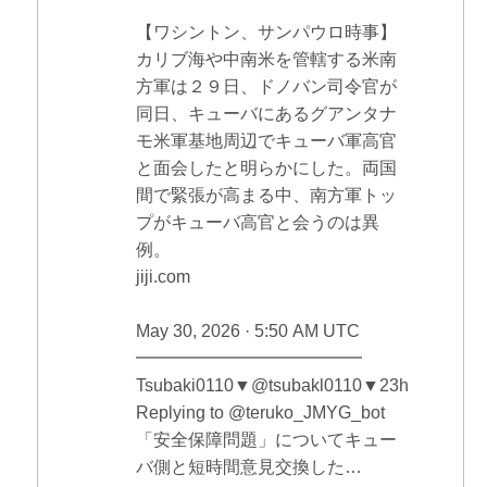
【ワシントン、サンパウロ時事】
カリブ海や中南米を管轄する米南
方軍は２９日、ドノバン司令官が
同日、キューバにあるグアンタナ
モ米軍基地周辺でキューバ軍高官
と面会したと明らかにした。両国
間で緊張が高まる中、南方軍トッ
プがキューバ高官と会うのは異
例。
jiji.com
May 30, 2026 · 5:50 AM UTC
━━━━━━━━━━━━━
Tsubaki0110▼@tsubakl0110▼23h
Replying to @teruko_JMYG_bot
「安全保障問題」についてキュー
バ側と短時間意見交換した…