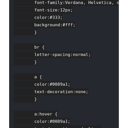
        font-family:Verdana, Helvetica, sans-
        font-size:12px;

        color:#333;

        background:#fff;

        }

        br {

        letter-spacing:normal;

        }

        a {

        color:#0089a1;

        text-decoration:none;

        }

        a:hover {

        color:#0089a1;
