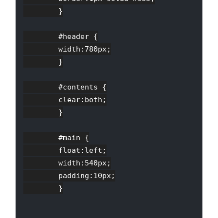
        }

        #header {

        width:780px;

        }

        #contents {

        clear:both;

        }

        #main {

        float:left;

        width:540px;

        padding:10px;

        }
