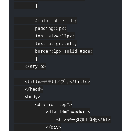
        }

        #main table td {

        padding:5px;

        font-size:12px;

        text-align:left;

        border:1px solid #aaa;

        }

    </style>

    <title>デモ用アプリ</title>

    </head>

    <body>

        <div id="top">

            <div id="header">

                <h1>データ加工商会</h1>

            </div>
