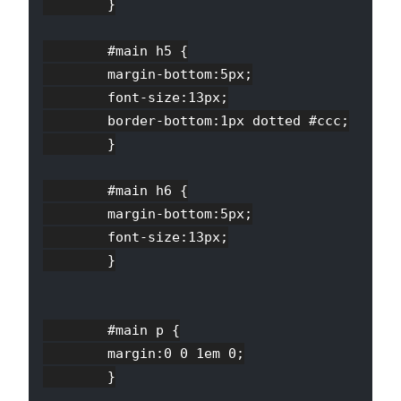
        }

        #main h5 {

        margin-bottom:5px;

        font-size:13px;

        border-bottom:1px dotted #ccc;

        }

        #main h6 {

        margin-bottom:5px;

        font-size:13px;

        }

        #main p {

        margin:0 0 1em 0;

        }
