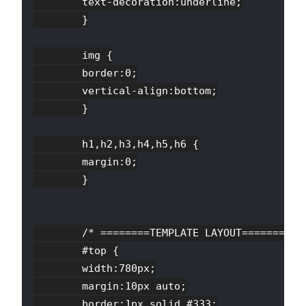
        text-decoration:underline;

        }

        img {

        border:0;

        vertical-align:bottom;

        }

        h1,h2,h3,h4,h5,h6 {

        margin:0;

        }

        /* ========TEMPLATE LAYOUT======== */
        #top {

        width:780px;

        margin:10px auto;

        border:1px solid #333;
