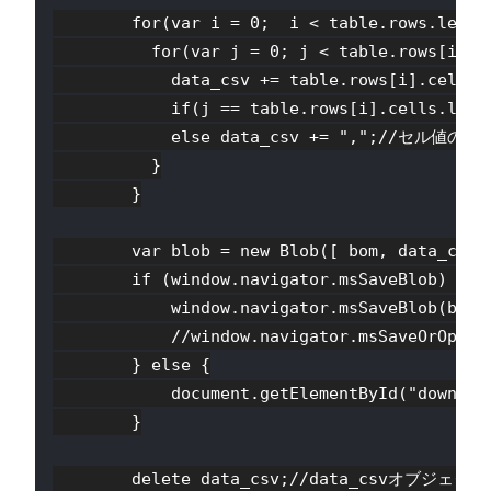
        for(var i = 0;  i < table.rows.length
          for(var j = 0; j < table.rows[i].ce
            data_csv += table.rows[i].cel
            if(j == table.rows[i].cells.
            else data_csv += ",";//セル
          }

        }

        var blob = new Blob([ bom, data_
        if (window.navigator.msSaveBlob) {
            window.navigator.msSaveBlob(blob,
            //window.navigator.msSaveOrO
        } else {

            document.getElementById("downloa
        }

        delete data_csv;//data_csvオ