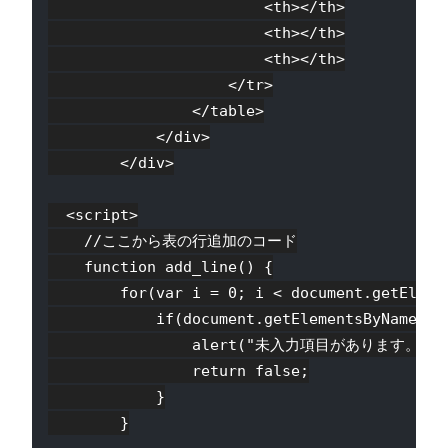
                        <th></th>

                        <th></th>

                        <th></th>

                    </tr>

                </table>

            </div>

        </div>

  <script>

    //ここから表の行追加のコード

    function add_line() {

        for(var i = 0; i < document.getEleme
            if(document.getElementsByName("ta
                alert("未入力項目があります。");

                return false;

            }

        }
