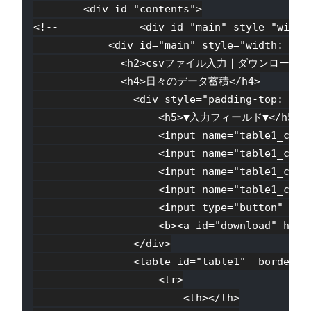
        <div id="contents">

<!--             <div id="main" style="width:
            <div id="main" style="width: 760p
              <h2>csvファイル入力｜ダウンロード</h
              <h4>日々のデータ蓄積</h4>

                <div style="padding-top: 10px
                    <h5>▼入力フィールド▼</h5>

                    <input name="table1_cel
                    <input name="table1_cel
                    <input name="table1_cel
                    <input name="table1_cel
                    <input type="button" va
                    <b><a id="download" hr
                </div>

                <table id="table1"  border="1
                    <tr>

                        <th></th>
