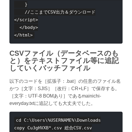
    }

    //ここまでCSV出力＆ダウンロード

</script>

  </body>

CSVファイル（データベースのも
と）をテキストファイル等に追記
していくバッチファイル
以下のコードを［拡張子：.bat］の任意のファイル名
かつ［文字：SJIS］［改行：CR+LF］で保存する。
［文字：UTF-8 BOMあり］であるmainichi-
everyday.txtに追記しても大丈夫でした。
cd C:\Users\%USERNAME%\Downloads

copy Cu3gHVXB*.csv 総合CSV.csv
