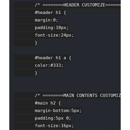
        /* ========HEADER CUSTOMIZE======== *
        #header h1 {

        margin:0;

        padding:10px;

        font-size:24px;

        }

        #header h1 a {

        color:#333;

        }

        /* ========MAIN CONTENTS CUSTOMIZE===
        #main h2 {

        margin-bottom:5px;

        padding:5px 0;

        font-size:16px;
