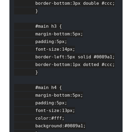
        border-bottom:3px double #ccc;

        }

        #main h3 {

        margin-bottom:5px;

        padding:5px;

        font-size:14px;

        border-left:5px solid #0089a1;

        border-bottom:1px dotted #ccc;

        }

        #main h4 {

        margin-bottom:5px;

        padding:5px;

        font-size:13px;

        color:#fff;

        background:#0089a1;
