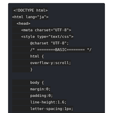
<!DOCTYPE html>

<html lang="ja">

  <head>

    <meta charset="UTF-8">

    <style type="text/css">

        @charset "UTF-8";

        /* ========BASIC======== */

        html {

        overflow-y:scroll;

        }

        body {

        margin:0;

        padding:0;

        line-height:1.6;

        letter-spacing:1px;
