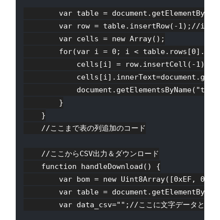
        var table = document.getElementBy
        var row = table.insertRow(-1);
        var cells = new Array();

        for(var i = 0; i < table.rows[0].cell
            cells[i] = row.insertCell
            cells[i].innerText=document.getE
            document.getElementsByName("t
        }

    }

    //ここまで表の列追加のコード

    //ここからCSV出力＆ダウンロード

    function handleDownload() {

        var bom = new Uint8Array([0xEF, 
        var table = document.getElementBy
        var data_csv="";//ここに文字データと