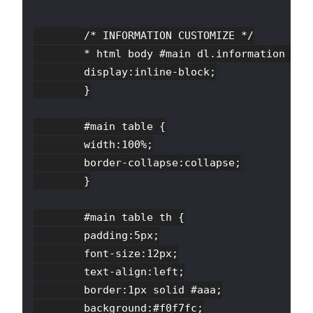
        /* INFORMATION CUSTOMIZE */

        * html body #main dl.information dd d
        display:inline-block;

        }

        #main table {

        width:100%;

        border-collapse:collapse;

        }

        #main table th {

        padding:5px;

        font-size:12px;

        text-align:left;

        border:1px solid #aaa;

        background:#f0f7fc;
