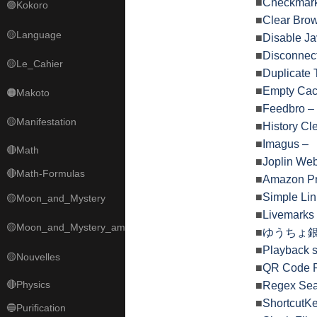
■
Checkmark
🟣Kokoro
■
Clear Br
🟡Language
■
Disable 
■
Disconn
🟡Le_Cahier
■
Duplicat
■
Empty Cac
🟠Makoto
■
Feedbro
🟡Manifestation
■
History 
■
Imagus 
🔴Math
■
Joplin W
🔴Math-Formulas
■
Amazon P
■
Simple L
🟡Moon_and_Mystery
■
Livemar
🟡Moon_and_Mystery_am
■
ゆうちょ銀
■
Playbac
🟡Nouvelles
■
QR Code
🔴Physics
■
Regex S
■
Shortcut
🔵Purification