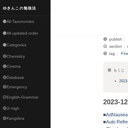
ゆきんこの勉強法
⚫All-Taxonomies
⚫All-updated-order
🔴 publish :
⚫Categories
🟡 section :
🟢 tag :
Fi
🔴Chemistry
🟠Cinema
🟩 もくじ
🔵Database
2023
🔵Emergency
🟡English-Grammar
2023-1
🔴Jr-high
■
AdNause
🟣Kangebra
■
Auto Re