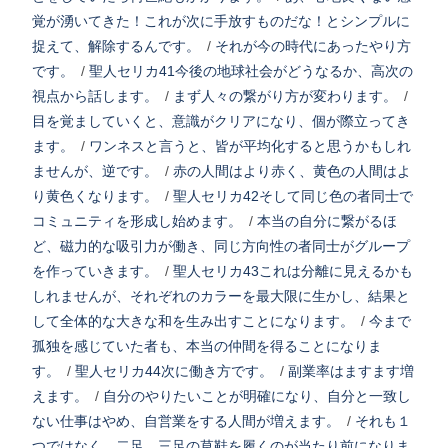
覚が湧いてきた！これが次に手放すものだな！とシンプルに
捉えて、解除するんです。
/
それが今の時代にあったやり方
です。
/
聖人セリカ41今後の地球社会がどうなるか、高次の
視点から話します。
/
まず人々の繋がり方が変わります。
/
目を覚ましていくと、意識がクリアになり、個が際立ってき
ます。
/
ワンネスと言うと、皆が平均化すると思うかもしれ
ませんが、逆です。
/
赤の人間はより赤く、黄色の人間はよ
り黄色くなります。
/
聖人セリカ42そして同じ色の者同士で
コミュニティを形成し始めます。
/
本当の自分に繋がるほ
ど、磁力的な吸引力が働き、同じ方向性の者同士がグループ
を作っていきます。
/
聖人セリカ43これは分離に見えるかも
しれませんが、それぞれのカラーを最大限に生かし、結果と
して全体的な大きな和を生み出すことになります。
/
今まで
孤独を感じていた者も、本当の仲間を得ることになりま
す。
/
聖人セリカ44次に働き方です。
/
副業率はますます増
えます。
/
自分のやりたいことが明確になり、自分と一致し
ない仕事はやめ、自営業をする人間が増えます。
/
それも１
つではなく、二足、三足の草鞋を履くのが当たり前になりま