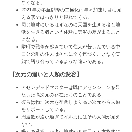
なくなる。
2021年の冬至以降の二極化は年々加速し目に見
える形ではっきりと現れてくる。
同じ地球にいるはずなのに天国を生きる者と地
獄を生きる者という体験に雲泥の差が出ること
になる。
隣町で戦争が起きていて住人が苦しんでいる中
自分の町の住人はそれに全く気づくことなく笑
顔で語り合っているような違いである。
【次元の違いと人類の変容】
アセンデッドマスターは既にアセンションを果
たした高次元の存在たちのことである。
彼らは物理次元を卒業しより高い次元から人類
をサポートしている。
周波数が違い過ぎてイルカにはその人間が見え
ない。
眠りを選択した者は地球が５次元へと本格的に