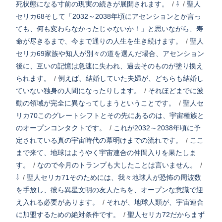
死状態になる寸前の現実の続きが展開されます。
/
⇩
/
聖人
セリカ68そして「2032～2038年頃にアセンションとか言っ
ても、何も変わらなかったじゃないか！」と思いながら、寿
命が尽きるまで、今まで通りの人生を生き続けます。
/
聖人
セリカ69家族や知人が別々の道を選んだ場合、アセンション
後に、互いの記憶は急速に失われ、過去そのものが塗り換え
られます。
/
例えば、結婚していた夫婦が、どちらも結婚し
ていない独身の人間になったりします。
/
それほどまでに波
動の領域が完全に異なってしまうということです。
/
聖人セ
リカ70このグレートシフトとその先にあるのは、宇宙種族と
のオープンコンタクトです。
/
これが2032～2038年頃に予
定されている真の宇宙時代の幕明けまでの流れです。
/
ここ
まで来て、地球はようやく宇宙連合の仲間入りを果たしま
す。
/
なので今月のトランプも大したことは言いません。
/
⇩
/
聖人セリカ71そのためには、我々地球人が恐怖の周波数
を手放し、彼ら異星文明の友人たちを、オープンな意識で迎
え入れる必要があります。
/
それが、地球人類が、宇宙連合
に加盟するための絶対条件です。
/
聖人セリカ72だからまず