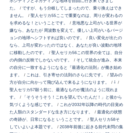
ポジティブとネガティブな地球を自由に行き来できまし
た。
/
ですが、もう分岐してしまったので、乗り換えはでき
ません。
/
聖人セリカ55ここで重要なのは、周りが変わるの
を求めるな！ということです。
/
意地悪な上司がいる世界が
嫌なら、あなたが 周波数を変えて、優しい上司がいるバージ
ョンの地球へシフトすれば良いのです。
/
良い変化が出たの
なら、上司が変わったのではなく、あなたが良い波動の地球
に移動したのです。
/
聖人セリカ56この世界の全ては、自分
の内側の反映でしかないのです。
/
そして統合が進み、本来
の自分に一致するようになると『最適化の法則』が働き始め
ます。
/
これは、引き寄せの法則のさらに先です。
/
望みの
方が自分に向かって飛び込んで来るようになります。
/
⇩
/
聖人セリカ57願う前に、最適なものが魔法のように現れま
す。
/
「そうそうそう！これを望んでいたんだ！」と後から
気づくような感じです。
/
これが2032年以降の時代の目覚め
た人類のスタンダードな生き方になります。
/
最適化の状態
の奇跡が、日常になると いうことです。
/
聖人セリカ58そ
していよいよ本題です。
/
2038年前後に起きる前代未問の集