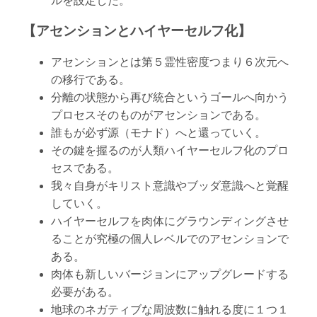
ルを設定した。
【アセンションとハイヤーセルフ化】
アセンションとは第５霊性密度つまり６次元へ
の移行である。
分離の状態から再び統合というゴールへ向かう
プロセスそのものがアセンションである。
誰もが必ず源（モナド）へと還っていく。
その鍵を握るのが人類ハイヤーセルフ化のプロ
セスである。
我々自身がキリスト意識やブッダ意識へと覚醒
していく。
ハイヤーセルフを肉体にグラウンディングさせ
ることが究極の個人レベルでのアセンションで
ある。
肉体も新しいバージョンにアップグレードする
必要がある。
地球のネガティブな周波数に触れる度に１つ１