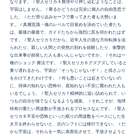
なります。
/
聖人セリカ４無理やり押し込むようなことは、
宇宙はしません。
/
乗るかどうかは完全に個人の自由意思で
した。
/
ただ滑り込みセーフで乗ってきた者も大勢いま
す。
/
真層意識・魂のレベルで目覚めを決めていた者たち
は、最後の最後で、ガイドたちから強烈に尻を叩かれたはず
です。
/
聖人セリカ５だから、近年人生の急な方向転換を迫
られたり、親しい人間との突然の別れを経験したり、衝撃的
な出来事が頻発した人も多いんじゃないですか。
/
それは一
種のショック 療法です。
/
聖人セリカ６グズグズしていると
乗り遅れるから、宇宙が「そっちじゃないぞ！」と揺さぶり
をかけてきたわけです。
/
何も悪いことは起きていないの
に、得体の知れない恐怖や、底知れない不安に襲われた人も
いるでしょう。
/
聖人セリカ７精神的に追い詰められて、い
つもの自分が保てなくなるような感覚。
/
それこそが、地球
特有の重たい周波数が手放されるプロセスなんです。
/
聖人
セリカ８不安や恐怖といった眠りの周波数をベースにした生
き方を終わらせないと、次のシフトには移行できない。
/
だ
から宇宙は、それらを一気に表面化させて、手放させようと