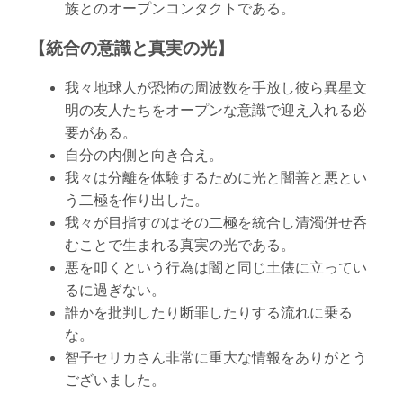
族とのオープンコンタクトである。
【統合の意識と真実の光】
我々地球人が恐怖の周波数を手放し彼ら異星文
明の友人たちをオープンな意識で迎え入れる必
要がある。
自分の内側と向き合え。
我々は分離を体験するために光と闇善と悪とい
う二極を作り出した。
我々が目指すのはその二極を統合し清濁併せ呑
むことで生まれる真実の光である。
悪を叩くという行為は闇と同じ土俵に立ってい
るに過ぎない。
誰かを批判したり断罪したりする流れに乗る
な。
智子セリカさん非常に重大な情報をありがとう
ございました。