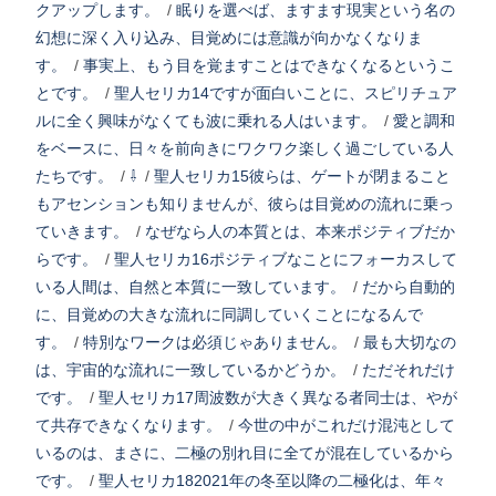
クアップします。
/
眠りを選べば、ますます現実という名の
幻想に深く入り込み、目覚めには意識が向かなくなりま
す。
/
事実上、もう目を覚ますことはできなくなるというこ
とです。
/
聖人セリカ14ですが面白いことに、スピリチュア
ルに全く興味がなくても波に乗れる人はいます。
/
愛と調和
をベースに、日々を前向きにワクワク楽しく過ごしている人
たちです。
/
⇩
/
聖人セリカ15彼らは、ゲートが閉まること
もアセンションも知りませんが、彼らは目覚めの流れに乗っ
ていきます。
/
なぜなら人の本質とは、本来ポジティブだか
らです。
/
聖人セリカ16ポジティブなことにフォーカスして
いる人間は、自然と本質に一致しています。
/
だから自動的
に、目覚めの大きな流れに同調していくことになるんで
す。
/
特別なワークは必須じゃありません。
/
最も大切なの
は、宇宙的な流れに一致しているかどうか。
/
ただそれだけ
です。
/
聖人セリカ17周波数が大きく異なる者同士は、やが
て共存できなくなります。
/
今世の中がこれだけ混沌として
いるのは、まさに、二極の別れ目に全てが混在しているから
です。
/
聖人セリカ182021年の冬至以降の二極化は、年々