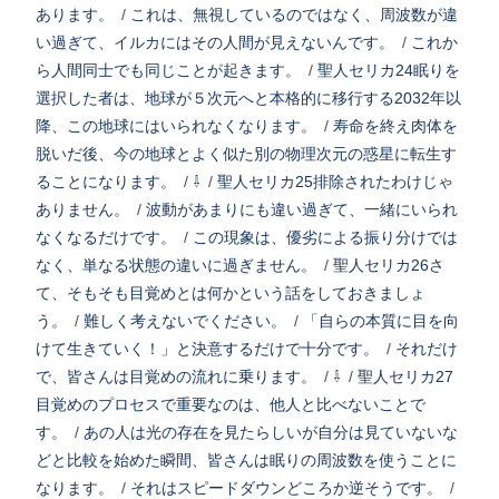
あります。
/
これは、無視しているのではなく、周波数が違
い過ぎて、イルカにはその人間が見えないんです。
/
これか
ら人間同士でも同じことが起きます。
/
聖人セリカ24眠りを
選択した者は、地球が５次元へと本格的に移行する2032年以
降、この地球にはいられなくなります。
/
寿命を終え肉体を
脱いだ後、今の地球とよく似た別の物理次元の惑星に転生す
ることになります。
/
⇩
/
聖人セリカ25排除されたわけじゃ
ありません。
/
波動があまりにも違い過ぎて、一緒にいられ
なくなるだけです。
/
この現象は、優劣による振り分けでは
なく、単なる状態の違いに過ぎません。
/
聖人セリカ26さ
て、そもそも目覚めとは何かという話をしておきましょ
う。
/
難しく考えないでください。
/
「自らの本質に目を向
けて生きていく！」と決意するだけで十分です。
/
それだけ
で、皆さんは目覚めの流れに乗ります。
/
⇩
/
聖人セリカ27
目覚めのプロセスで重要なのは、他人と比べないことで
す。
/
あの人は光の存在を見たらしいが自分は見ていないな
どと比較を始めた瞬間、皆さんは眠りの周波数を使うことに
なります。
/
それはスピードダウンどころか逆そうです。
/