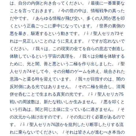
は、自分の内側と向き合ってください。
/
最後に一番重要な
ことを言っておきます。
/
今の世の中は、情報戦争の真った
だ中です。
/
あらゆる情報が飛び交い、多くの人間が悪を叩
くという正義ごっこに夢中になっています。
/
世界の裏側の
悪を暴き、駆逐するという動きです。
/
⇩
/
聖人セリカ73そ
れは一見正しいことのように見えます。
/
ですが忘れないで
ください。
/
我々は、この現実の全てを自らの意志で創造し
体験しているという宇宙の真理を。
/
我々は分離を体験する
ために、光と闇、善と悪という二極を作り出しました。
/
聖
人セリカ74そして今、その分離のゲームを終え、統合された
意識へと還る時を迎えています。
/
我々が目指すのは、闇の
反対側にある光ではありません。
/
その二極を統合し、清濁
併せ呑むことで生まれる真実の光です。
/
⇩
/
聖人セリカ75
戦いの周波数は、新たな戦いしか生みません。
/
悪を叩くと
いう行為は、闇と同じ土俵に立っているに過ぎません。
/
そ
の次元から抜け出すのです。
/
その先に行く必要があるので
す。
/
⇩
/
聖人セリカ76誰かを批判したり断罪したりする流
れに乗らないでください。
/
それは皆さんが進むべき本当の