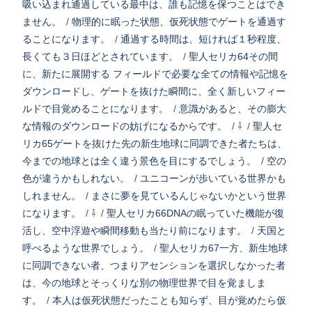
吸い込まれ通過している最中は、誰も記憶を保つことはでき
ません。
/
物理的に眠った状態、仮死状態でゲートを通過す
ることになります。
/
通過する時間は、短ければ１秒程度、
長くても３日ほどとされています。
/
聖人セリカ64その間
に、新たに展開する フィールドで必要な全ての情報や記憶を
ダウンロードし、ゲートを抜けた瞬間に、全く新しいフィー
ルドで目覚めることになります。
/
意識があると、その膨大
な情報のダウンロードの妨げになるからです。
/
⇩
/
聖人セ
リカ65ゲートを抜けた先の新生地球に同調できた者たちは、
今までの地球とは全く違う景色を目にするでしょう。
/
空の
色が違うかもしれない。
/
ユニコーンが歩いている世界かも
しれません。
/
まさに夢を見ているんじゃないかという世界
になります。
/
⇩
/
聖人セリカ66DNAの眠っていた機能が復
活し、空中浮遊や瞬間移動も当たり前になります。
/
天国と
呼べるような世界でしょう。
/
聖人セリカ67一方、新生地球
に同調できない者、つまりアセンションを選択しなかった者
は、今の地球とそっくりな別の物理世界で目を覚ましま
す。
/
本人は仮死状態だったことも知らず、目が覚めたら仮