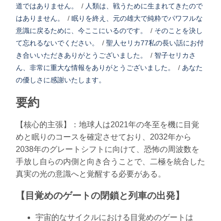
道ではありません。
/
人類は、戦うために生まれてきたので
はありません。
/
眠りを終え、元の雄大で純粋でパワフルな
意識に戻るために、今ここにいるのです。
/
そのことを決し
て忘れるないでください。
/
聖人セリカ77私の長い話にお付
き合いいただきありがとうございました。
/
智子セリカさ
ん、非常に重大な情報をありがとうございました。
/
あなた
の優しさに感謝いたします。
要約
【核心的主張】：地球人は2021年の冬至を機に目覚
めと眠りのコースを確定させており、2032年から
2038年のグレートシフトに向けて、恐怖の周波数を
手放し自らの内側と向き合うことで、二極を統合した
真実の光の意識へと覚醒する必要がある。
【目覚めのゲートの閉鎖と列車の出発】
宇宙的なサイクルにおける目覚めのゲートは