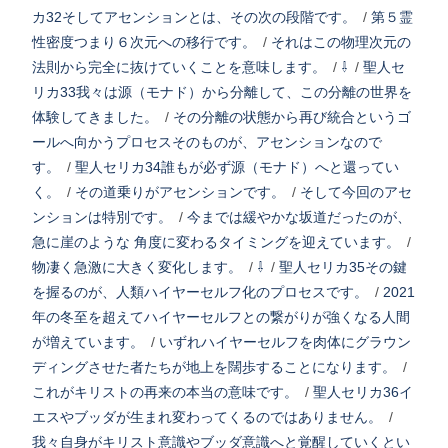
カ32そしてアセンションとは、その次の段階です。
/
第５霊
性密度つまり６次元への移行です。
/
それはこの物理次元の
法則から完全に抜けていくことを意味します。
/
⇩
/
聖人セ
リカ33我々は源（モナド）から分離して、この分離の世界を
体験してきました。
/
その分離の状態から再び統合というゴ
ールへ向かうプロセスそのものが、アセンションなので
す。
/
聖人セリカ34誰もが必ず源（モナド）へと還ってい
く。
/
その道乗りがアセンションです。
/
そして今回のアセ
ンションは特別です。
/
今までは緩やかな坂道だったのが、
急に崖のような 角度に変わるタイミングを迎えています。
/
物凄く急激に大きく変化します。
/
⇩
/
聖人セリカ35その鍵
を握るのが、人類ハイヤーセルフ化のプロセスです。
/
2021
年の冬至を超えてハイヤーセルフとの繋がりが強くなる人間
が増えています。
/
いずれハイヤーセルフを肉体にグラウン
ディングさせた者たちが地上を闊歩することになります。
/
これがキリストの再来の本当の意味です。
/
聖人セリカ36イ
エスやブッダが生まれ変わってくるのではありません。
/
我々自身がキリスト意識やブッダ意識へと覚醒していくとい