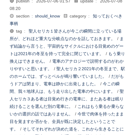
🔴 publish :
2026-07-06 01:57
🟥 update :
2026-07-08
08:20
🟡 section :
should_know
🟨 category :
知っておくべき
事柄
🟢 tag :
聖人セリカ１皆さんが今この瞬間に立っている場
所が、どれほど重大な分岐点なのかを話しておきます。
/
ま
ず結論から言うと、宇宙的なサイクルにおける目覚めのゲー
トは2021年の冬至を持って完全に閉じています。
/
もう乗り
換えはできません。
/
電車のアナロジーで説明するのがわか
りやすいと思います。
/
聖人セリカ２2021年の冬至まで、駅
のホームでは、ずっとベルが鳴り響いていました。
/
だがも
うドアは閉まり、電車は静かに出発しました。
/
今この瞬
間、我々地球人は、もう走り出した電車の中にいます。
/
聖
人セリカ３ある者は目覚め行きの電車に、またある者は眠り
続けることを選んだ別の電車に。
/
これはもう乗るか乗らな
いかの選択の話ではありません。
/
今世で肉体を持ったまま
目を覚ますか否かを、全員が既に決定したということで
す。
/
そしてそれぞれが決めた道を、これから生きることに