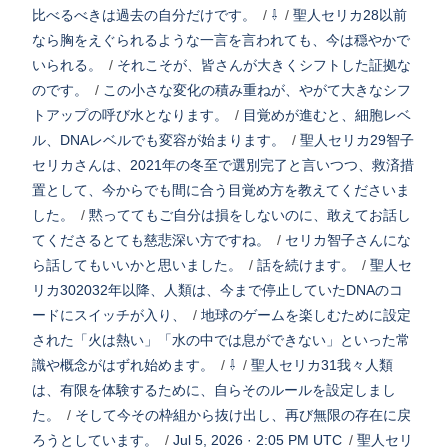
比べるべきは過去の自分だけです。
/
⇩
/
聖人セリカ28以前
なら胸をえぐられるような一言を言われても、今は穏やかで
いられる。
/
それこそが、皆さんが大きくシフトした証拠な
のです。
/
この小さな変化の積み重ねが、やがて大きなシフ
トアップの呼び水となります。
/
目覚めが進むと、細胞レベ
ル、DNAレベルでも変容が始まります。
/
聖人セリカ29智子
セリカさんは、2021年の冬至で選別完了と言いつつ、救済措
置として、今からでも間に合う目覚め方を教えてくださいま
した。
/
黙っててもご自分は損をしないのに、敢えてお話し
てくださるとても慈悲深い方ですね。
/
セリカ智子さんにな
ら話してもいいかと思いました。
/
話を続けます。
/
聖人セ
リカ302032年以降、人類は、今まで停止していたDNAのコ
ードにスイッチが入り、
/
地球のゲームを楽しむために設定
された「火は熱い」「水の中では息ができない」といった常
識や概念がはずれ始めます。
/
⇩
/
聖人セリカ31我々人類
は、有限を体験するために、自らそのルールを設定しまし
た。
/
そして今その枠組から抜け出し、再び無限の存在に戻
ろうとしています。
/
Jul 5, 2026 · 2:05 PM UTC
/
聖人セリ