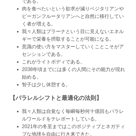
である。
肉を食べたいという欲求が減りベジタリアンや
ビーガンフルータリアンへと自然に移行してい
く者が増える。
我々人類はプラーナという目に見えないエネル
ギーで栄養を摂取することが可能になる。
意識の使い方をマスターしていくことこそがア
センションである。
これがライトボディである。
2038年頃までには多くの人間にその能力が現れ
始める。
智子は少し休憩する。
【パラレルシフトと最適化の法則】
我々人類は自覚なく毎瞬毎秒何十億回もパラレ
ルワールドをテレポートしている。
2021年の冬至まではこのポジティブとネガティ
ブな地球を自由に行き来できた。