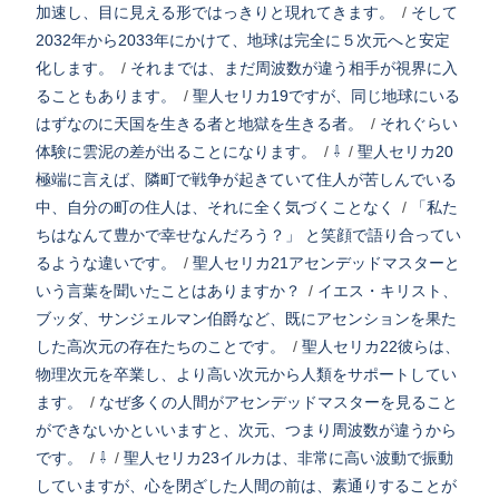
加速し、目に見える形ではっきりと現れてきます。
/
そして
2032年から2033年にかけて、地球は完全に５次元へと安定
化します。
/
それまでは、まだ周波数が違う相手が視界に入
ることもあります。
/
聖人セリカ19ですが、同じ地球にいる
はずなのに天国を生きる者と地獄を生きる者。
/
それぐらい
体験に雲泥の差が出ることになります。
/
⇩
/
聖人セリカ20
極端に言えば、隣町で戦争が起きていて住人が苦しんでいる
中、自分の町の住人は、それに全く気づくことなく
/
「私た
ちはなんて豊かで幸せなんだろう？」 と笑顔で語り合ってい
るような違いです。
/
聖人セリカ21アセンデッドマスターと
いう言葉を聞いたことはありますか？
/
イエス・キリスト、
ブッダ、サンジェルマン伯爵など、既にアセンションを果た
した高次元の存在たちのことです。
/
聖人セリカ22彼らは、
物理次元を卒業し、より高い次元から人類をサポートしてい
ます。
/
なぜ多くの人間がアセンデッドマスターを見ること
ができないかといいますと、次元、つまり周波数が違うから
です。
/
⇩
/
聖人セリカ23イルカは、非常に高い波動で振動
していますが、心を閉ざした人間の前は、素通りすることが