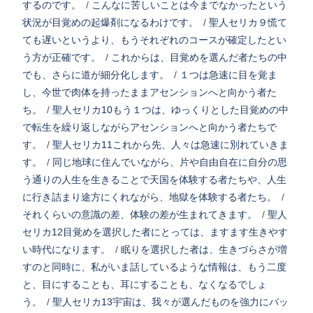
するのです。
/
こんなに苦しいことは今までなかったという
状況が目覚めの起爆剤になるわけです。
/
聖人セリカ９慌て
ても遅いというより、もうそれぞれのコースが確定したとい
う方が正確です。
/
これからは、目覚めを選んだ者たちの中
でも、さらに道が細分化します。
/
１つは急速に目を覚ま
し、今世で肉体を持ったままアセンションへと向かう者た
ち。
/
聖人セリカ10もう１つは、ゆっくりとした目覚めの中
で転生を繰り返しながらアセンションへと向かう者たちで
す。
/
聖人セリカ11これから先、人々は急速に別れていきま
す。
/
同じ地球に住んでいながら、片や自由自在に自分の思
う通りの人生を生きることで天国を体験する者たちや、人生
に行き詰まり途方にくれながら、地獄を体験する者たち。
/
それくらいの意識の差、体験の差が生まれてきます。
/
聖人
セリカ12目覚めを選択した者にとっては、ますます生きやす
い時代になります。
/
眠りを選択した者は、生きづらさが増
すのと同時に、私がいま話しているような情報は、もう二度
と、目にすることも、耳にすることも、なくなるでしょ
う。
/
聖人セリカ13宇宙は、我々が選んだものを強力にバッ