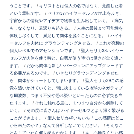
うことです。
/
キリストとは個人の名ではなく、覚醒した者
という意味です。
/
セリカ37ハイヤーセルフが地上を歩き、
宇宙からの情報やアイデアで物事を生み出していく。
/
病気
もしなくなり、若返りも起きる。
/
人生の最後まで可能性を
体験し尽くして、満足して肉体を脱ぐことになる。
/
ハイヤ
ーセルフを肉体に グラウンディングさせる。
/
これが究極の
個人レベルでのアセンションです。
/
聖人セリカ38ハイヤー
セルフが肉体を使う時と、自我が使う時では働きが全く違い
ます。
/
だから肉体も新しいバージョンにアップグレードす
る必要があるのです。
/
いきなりグラウンディングさせた
ら、肉体がショートしてしまいます。
/
聖人セリカ39この感
覚を追いかけていくと、間に挟まっている地球のネガティブ
な周波数、つまり不安や恐れ疑いといったものに必ず突き当
たります。
/
それに触れる度に、１つ１つ自分から解除して
いく。
/
その度に皆さんは ハイヤーセルフとより深く繋がる
ことができます。
/
聖人セリカ40いちいち「この感情はどこ
から来たのか？」なんて分析しないでください。
/
そんなこ
とをしていたら何世紀もかかります。
/
あ、心地良くない感