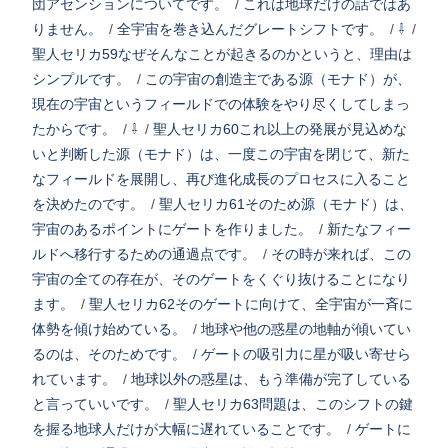
団アセンションについてです。
/
これは地球だけの話ではあ
りません。
/
全宇宙を巻き込んだグレートシフトです。
/
⇩
/
聖人セリカ59なぜそんなことが起きるのかというと、理由は
シンプルです。
/
この宇宙の創造主である源（モナド）が、
現在の宇宙というフィールドでの体験をやり尽くしてしまっ
たからです。
/
⇩
/
聖人セリカ60これ以上の発展が見込めな
いと判断した源（モナド）は、一度この宇宙を閉じて、新た
なフィールドを展開し、再び進化成長のプロセスに入ること
を決めたのです。
/
聖人セリカ61そのため源（モナド）は、
宇宙のあるポイントにゲートを作りました。
/
新たなフィー
ルドへ移行するための通過点です。
/
その時が来れば、この
宇宙の全ての存在が、そのゲートをくぐり抜けることになり
ます。
/
聖人セリカ62そのゲートに向けて、全宇宙が一斉に
体勢を傾け始めている。
/
地球や他の惑星の地軸が傾いてい
るのは、そのためです。
/
ゲートの吸引力に星が吸い寄せら
れています。
/
地球以外の惑星は、もう準備が完了している
と言っていいです。
/
聖人セリカ63問題は、このシフトの鍵
を握る地球人だけが大幅に遅れていることです。
/
ゲートに