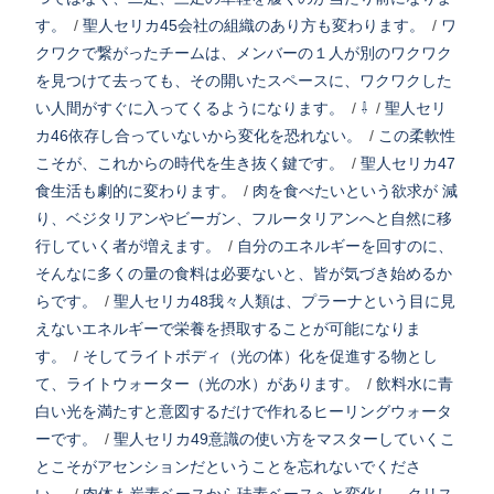
す。
/
聖人セリカ45会社の組織のあり方も変わります。
/
ワ
クワクで繋がったチームは、メンバーの１人が別のワクワク
を見つけて去っても、その開いたスペースに、ワクワクした
い人間がすぐに入ってくるようになります。
/
⇩
/
聖人セリ
カ46依存し合っていないから変化を恐れない。
/
この柔軟性
こそが、これからの時代を生き抜く鍵です。
/
聖人セリカ47
食生活も劇的に変わります。
/
肉を食べたいという欲求が 減
り、ベジタリアンやビーガン、フルータリアンへと自然に移
行していく者が増えます。
/
自分のエネルギーを回すのに、
そんなに多くの量の食料は必要ないと、皆が気づき始めるか
らです。
/
聖人セリカ48我々人類は、プラーナという目に見
えないエネルギーで栄養を摂取することが可能になりま
す。
/
そしてライトボディ（光の体）化を促進する物とし
て、ライトウォーター（光の水）があります。
/
飲料水に青
白い光を満たすと意図するだけで作れるヒーリングウォータ
ーです。
/
聖人セリカ49意識の使い方をマスターしていくこ
とこそがアセンションだということを忘れないでくださ