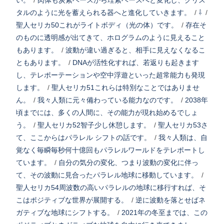
い。
/
肉体も炭素ベースから珪素ベースへと変化し、クリス
タルのように光を蓄えられる器へと進化していきます。
/
⇩
/
聖人セリカ50これがライトボディ（光の体）です。
/
存在そ
のものに透明感が出てきて、ホログラムのように見えること
もあります。
/
波動が違い過ぎると、相手に見えなくなるこ
ともあります。
/
DNAが活性化すれば、若返りも起きます
し、テレポーテーションや空中浮遊といった超常能力も発現
します。
/
聖人セリカ51これらは特別なことではありませ
ん。
/
我々人類に元々備わっている能力なのです。
/
2038年
頃までには、多くの人間に、その能力が現れ始めるでしょ
う。
/
聖人セリカ52智子少し休憩します。
/
聖人セリカ53さ
て、ここからはパラレル シフトの話です。
/
我々人類は、自
覚なく毎瞬毎秒何十億回もパラレルワールドをテレポートし
ています。
/
自分の気分の変化、つまり波動の変化に伴っ
て、その波動に見合ったパラレル地球に移動しています。
/
聖人セリカ54周波数の高いパラレルの地球に移行すれば、そ
こはポジティブな世界が展開する。
/
逆に波動を落とせばネ
ガティブな地球にシフトする。
/
2021年の冬至までは、この