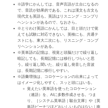
※語学にかんしては、音声言語が土台になるの
で、音読が効果的である。これは漢文も古文も
現代文も英語も。英語はリスニング・コンプリ
ヘンションがあるので、なおさら。
※とりわけ英語にかんしては、目と頭だけで覚
えても試験に対応できない。英検にも、共通テ
ストにも、東大二次にも、リスニング・コンプ
リヘンションがある。
※英単語の記憶は、視覚と頭脳だけで繰り返し
暗記しても、長期記憶には移行しづらいと思
う。繰り返し聞いた、繰り返し発音した音波
は、長期記憶に移行しやすい。
※語彙増強は、コロケーションの出来によって
はイメージ化しやすく、スッと頭にはいる。
覚えたい英単語を使ったコロケーション
（連語）を、AIに多数作成させる。つま
り、［システム英単語｜駿台文庫］や［英
単語ピーナツほどおいしいものはない｜南