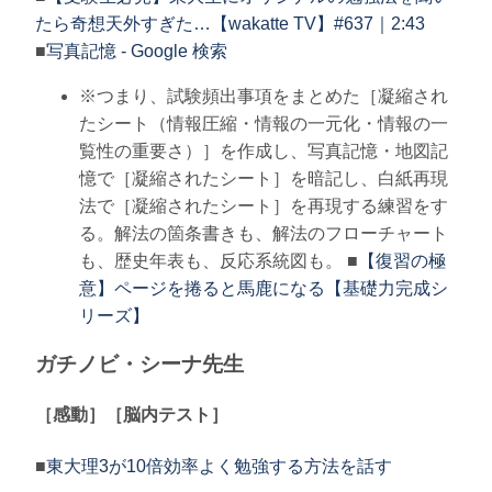
たら奇想天外すぎた…【wakatte TV】#637｜2:43
■
写真記憶 - Google 検索
※つまり、試験頻出事項をまとめた［凝縮され
たシート（情報圧縮・情報の一元化・情報の一
覧性の重要さ）］を作成し、写真記憶・地図記
憶で［凝縮されたシート］を暗記し、白紙再現
法で［凝縮されたシート］を再現する練習をす
る。解法の箇条書きも、解法のフローチャート
も、歴史年表も、反応系統図も。 ■
【復習の極
意】ページを捲ると馬鹿になる【基礎力完成シ
リーズ】
ガチノビ・シーナ先生
［感動］［脳内テスト］
■
東大理3が10倍効率よく勉強する方法を話す