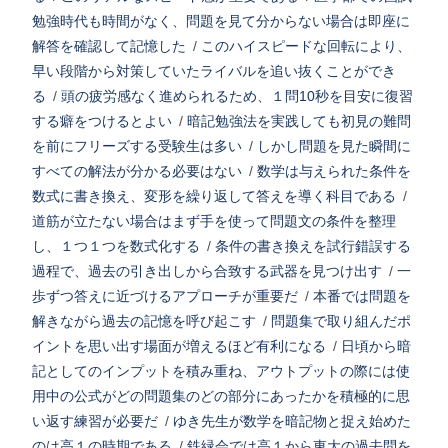
勉強時代も時間がなく、問題を見て分からない場合は即座に
解答を確認して記憶した
/
このハイスピードな回転により、
早い段階から対策していたライバルを追い抜くことができ
る
/
頭の疲労感なく進められるため、１問10秒を目安に復習
する癖をつけるとよい
/
暗記勉強法を実践しても初見の難問
を前にフリーズする受験生は多い
/
しかし問題を見た瞬間に
すべての解法が分かる必要はない
/
数学は与えられた条件を
数式に書き換え、変形を繰り返して答えを導く科目である
/
道筋が立たない場合はまず手を使って問題文の条件を整理
し、１つ１つを数式化する
/
条件の書き換えを試行錯誤する
過程で、過去の引き出しから合致する武器を見つけ出す
/
一
歩ずつ答えに近づけるアプローチが重要だ
/
本番では問題を
解きながら過去の記憶を呼び起こす
/
問題集で取り組んだポ
イントを思い出す場面が増えるほど有利になる
/
日頃から暗
記としてのインプットを積み重ね、アウトプットの際には使
用中の公式がどの問題集のどの部分にあったかを積極的に思
い返す練習が必要だ
/
ゆき先生が数学を暗記物と捉え始めた
のは高１の時期である
/
鉄緑会では高１から東大の過去問を