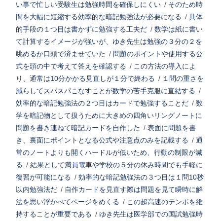
い事で忙しい受験生は勉強時間を確保しにくい
/
そのため時
間を大幅に短縮する効率的な暗記勉強法が必要になる
/
具体
的手段の１つ目は書かずに勉強する工夫だ
/
数学は紙に書い
て計算するイメージが強いが、ゆき先生は勉強の３分の２を
眺めるか口頭で済ませていた
/
問題のポイントや使用する公
式を頭の中で考えて答えを確認する
/
この方法の導入によ
り、通常は10分かかる見直しが１分で終わる
/
１問の重さを
減らしてスパスパこなすことが数学の苦手克服に直結する
/
効率的な暗記勉強法の２つ目はカードで勉強することだ
/
数
学を暗記物として扱うために大きめの四角いリングノートに
問題を書き連ねて暗記カードを自作した
/
表面に問題を書
き、裏面にポイントとなる公式や注意点のみを記載する
/
通
常のノートよりも開くハードルが低いため、行動の制限が減
る
/
結果として満員電車や学校の５分の休み時間でも手軽に
復習が可能になる
/
効率的な暗記勉強法の３つ目は１問10秒
以内勉強法だ
/
自作カードを見直す際は問題を見て瞬時に解
法を思い浮かべてページをめくる
/
この超高速のテンポを維
持することが重要である
/
ゆき先生は医学部での国試勉強時