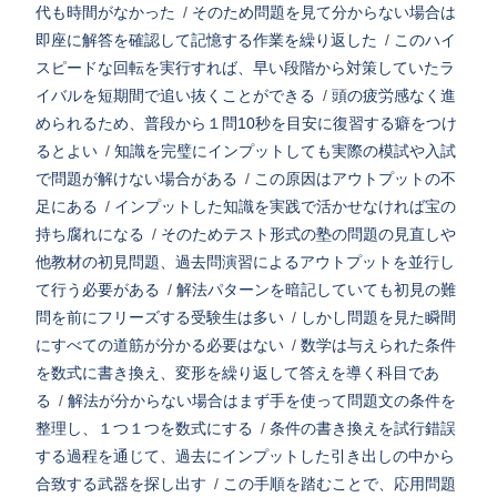
代も時間がなかった
/
そのため問題を見て分からない場合は
即座に解答を確認して記憶する作業を繰り返した
/
このハイ
スピードな回転を実行すれば、早い段階から対策していたラ
イバルを短期間で追い抜くことができる
/
頭の疲労感なく進
められるため、普段から１問10秒を目安に復習する癖をつけ
るとよい
/
知識を完璧にインプットしても実際の模試や入試
で問題が解けない場合がある
/
この原因はアウトプットの不
足にある
/
インプットした知識を実践で活かせなければ宝の
持ち腐れになる
/
そのためテスト形式の塾の問題の見直しや
他教材の初見問題、過去問演習によるアウトプットを並行し
て行う必要がある
/
解法パターンを暗記していても初見の難
問を前にフリーズする受験生は多い
/
しかし問題を見た瞬間
にすべての道筋が分かる必要はない
/
数学は与えられた条件
を数式に書き換え、変形を繰り返して答えを導く科目であ
る
/
解法が分からない場合はまず手を使って問題文の条件を
整理し、１つ１つを数式にする
/
条件の書き換えを試行錯誤
する過程を通じて、過去にインプットした引き出しの中から
合致する武器を探し出す
/
この手順を踏むことで、応用問題