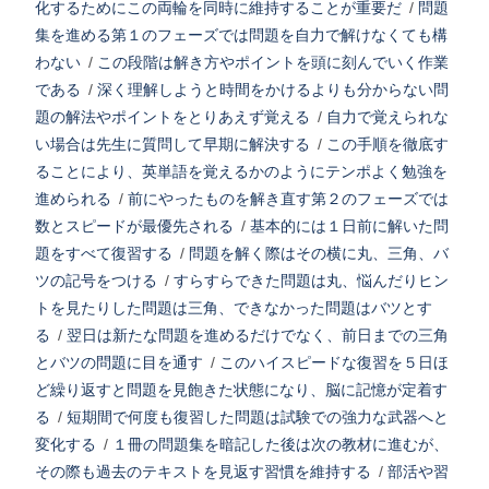
化するためにこの両輪を同時に維持することが重要だ
/
問題
集を進める第１のフェーズでは問題を自力で解けなくても構
わない
/
この段階は解き方やポイントを頭に刻んでいく作業
である
/
深く理解しようと時間をかけるよりも分からない問
題の解法やポイントをとりあえず覚える
/
自力で覚えられな
い場合は先生に質問して早期に解決する
/
この手順を徹底す
ることにより、英単語を覚えるかのようにテンポよく勉強を
進められる
/
前にやったものを解き直す第２のフェーズでは
数とスピードが最優先される
/
基本的には１日前に解いた問
題をすべて復習する
/
問題を解く際はその横に丸、三角、バ
ツの記号をつける
/
すらすらできた問題は丸、悩んだりヒン
トを見たりした問題は三角、できなかった問題はバツとす
る
/
翌日は新たな問題を進めるだけでなく、前日までの三角
とバツの問題に目を通す
/
このハイスピードな復習を５日ほ
ど繰り返すと問題を見飽きた状態になり、脳に記憶が定着す
る
/
短期間で何度も復習した問題は試験での強力な武器へと
変化する
/
１冊の問題集を暗記した後は次の教材に進むが、
その際も過去のテキストを見返す習慣を維持する
/
部活や習