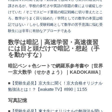
課されるが、学校の多忙さや英語の宿題の量により破綻しか
けていた
/
そこでスピード重視の暗記戦略に切り替えたとこ
ろ、数学がうまく回り始めた
/
学問としての数学の本質は暗
記ではない
/
しかし受験戦略として数学の苦手意識に悩む受
験生には非常に有効なアプローチである
数学は暗記｜高速学習・高速復習
には目と頭だけで暗記・想起（手
を動かすな）
暗記ペン＋色シートで網羅系参考書や［世界
一京大数学（せかきょう）｜KADOKAWA］
■
【受験生必見】京大生に聞く！京大合格オリジナル
勉強法とは！？【wakatte TV】#890｜11:55
写真記憶
■
【受験生必見】東大生にオリジナルの勉強法を聞い