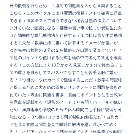
日の復習を行うため、１週間で問題集を３から４周すること
になる
/
このサイクルにより翌週の復習テストで確実に得点
できる
/
復習テストで得点できない場合は塾の進度について
いけていない証拠になる
/
部活や習い事で忙しい受験生に向
けた効率的な暗記勉強法が存在する
/
１つ目は書かずに勉強
する工夫だ
/
数学は紙に書いて計算するイメージが強いが、
ゆき先生は勉強の３分の２を眺めるか口頭で済ませていた
/
問題のポイントや使用する公式を頭の中で考えて答えを確認
する
/
この方法により10分かかる見直しが１分で終わる
/
１
問の重さを減らしてスパスパこなすことが苦手克服に繋が
る
/
２つ目のコツはカードで勉強することだ
/
数学を暗記物
と捉えるために大きめの四角いリングノートに問題を書き連
ねていた
/
表面に問題を書き、裏面にポイントとなる公式や
注意点を記載する
/
通常のノートよりも開くハードルが低い
ため、満員電車や学校の５分の休み時間でも手軽に復習が可
能になる
/
３つ目のコツは１問10秒以内勉強法だ
/
自作カー
ドを見直す際は問題を見て瞬時に解法を思い浮かべてめく
る
/
このリアルなスピード感が重要である
/
医学部での国試