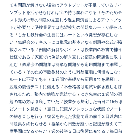
ても問題が解けない場合はアウトプットが不足している
/
イ
ンプットを活かせなければ宝の持ち腐れになる
/
そのためテ
スト形式の塾の問題の見直しや過去問演習によるアウトプッ
トが必要だ
/
受験業界では志望校別の問題集ルートが語られ
る
/
しかし鉄緑会の生徒にはルートという発想が存在しな
い
/
鉄緑会のテキストには単元の基本となる例題や公式が掲
載されている
/
例題の解答やポイントは授業内の板書で補う
仕様である
/
家庭では例題の解き直しと宿題の問題集に取り
組む
/
鉄緑会の問題集は簡単な問題から応用問題まで網羅し
ている
/
そのため市販教材のように難易度順に何冊もこなす
ルートは不要である
/
１週間で基礎から応用までを網羅し、
翌週の復習テストに備える
/
不合格者は追試や解き直しを課
されるため、塾内で勉強が完結する
/
ゆき先生の１週間の宿
題の進め方は徹底していた
/
授業から帰宅した当日に15分ほ
どノートを見返す
/
翌日に記憶がフレッシュな状態でノート
の解き直しを行う
/
復習を終えた状態で週の前半３日以内に
問題集を終わらせる
/
授業から日数が経つと記憶が衰えて二
度手間になるからだ
/
週の後半３日は復習に充てる
/
毎日前