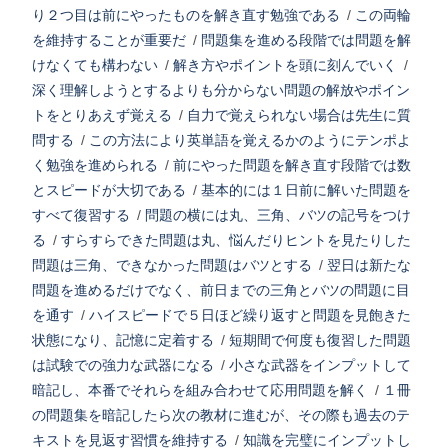
り２つ目は前にやったものを解き直す勉強である
/
この両輪
を維持することが重要だ
/
問題集を進める段階では問題を解
けなくても構わない
/
解き方やポイントを頭に刻んでいく
/
深く理解しようとするよりも分からない問題の解放やポイン
トをとりあえず覚える
/
自力で覚えられない場合は先生に質
問する
/
この方法により英単語を覚えるかのようにテンポよ
く勉強を進められる
/
前にやった問題を解き直す段階では数
とスピードが大切である
/
基本的には１日前に解いた問題を
すべて復習する
/
問題の横には丸、三角、バツの記号をつけ
る
/
すらすらできた問題は丸、悩んだりヒントを見たりした
問題は三角、できなかった問題はバツとする
/
翌日は新たな
問題を進めるだけでなく、前日までの三角とバツの問題に目
を通す
/
ハイスピードで５日ほど繰り返すと問題を見飽きた
状態になり、記憶に定着する
/
短期間で何度も復習した問題
は試験での強力な武器になる
/
小さな武器をインプットして
暗記し、本番でそれらを組み合わせて応用問題を解く
/
１冊
の問題集を暗記したら次の教材に進むが、その際も過去のテ
キストを見返す習慣を維持する
/
知識を完璧にインプットし