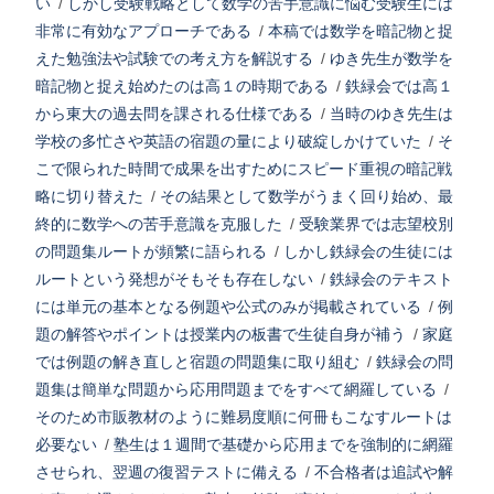
い
/
しかし受験戦略として数学の苦手意識に悩む受験生には
非常に有効なアプローチである
/
本稿では数学を暗記物と捉
えた勉強法や試験での考え方を解説する
/
ゆき先生が数学を
暗記物と捉え始めたのは高１の時期である
/
鉄緑会では高１
から東大の過去問を課される仕様である
/
当時のゆき先生は
学校の多忙さや英語の宿題の量により破綻しかけていた
/
そ
こで限られた時間で成果を出すためにスピード重視の暗記戦
略に切り替えた
/
その結果として数学がうまく回り始め、最
終的に数学への苦手意識を克服した
/
受験業界では志望校別
の問題集ルートが頻繁に語られる
/
しかし鉄緑会の生徒には
ルートという発想がそもそも存在しない
/
鉄緑会のテキスト
には単元の基本となる例題や公式のみが掲載されている
/
例
題の解答やポイントは授業内の板書で生徒自身が補う
/
家庭
では例題の解き直しと宿題の問題集に取り組む
/
鉄緑会の問
題集は簡単な問題から応用問題までをすべて網羅している
/
そのため市販教材のように難易度順に何冊もこなすルートは
必要ない
/
塾生は１週間で基礎から応用までを強制的に網羅
させられ、翌週の復習テストに備える
/
不合格者は追試や解