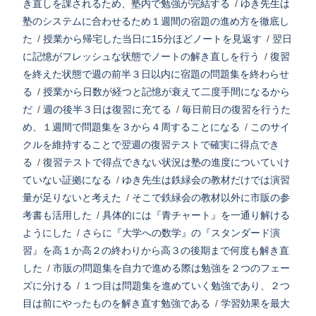
き直しを課されるため、塾内で勉強が完結する
/
ゆき先生は
塾のシステムに合わせるため１週間の宿題の進め方を徹底し
た
/
授業から帰宅した当日に15分ほどノートを見返す
/
翌日
に記憶がフレッシュな状態でノートの解き直しを行う
/
復習
を終えた状態で週の前半３日以内に宿題の問題集を終わらせ
る
/
授業から日数が経つと記憶が衰えて二度手間になるから
だ
/
週の後半３日は復習に充てる
/
毎日前日の復習を行うた
め、１週間で問題集を３から４周することになる
/
このサイ
クルを維持することで翌週の復習テストで確実に得点でき
る
/
復習テストで得点できない状況は塾の進度についていけ
ていない証拠になる
/
ゆき先生は鉄緑会の教材だけでは演習
量が足りないと考えた
/
そこで鉄緑会の教材以外に市販の参
考書も活用した
/
具体的には『青チャート』を一通り解ける
ようにした
/
さらに『大学への数学』の『スタンダード演
習』を高１か高２の終わりから高３の後期まで何度も解き直
した
/
市販の問題集を自力で進める際は勉強を２つのフェー
ズに分ける
/
１つ目は問題集を進めていく勉強であり、２つ
目は前にやったものを解き直す勉強である
/
学習効果を最大