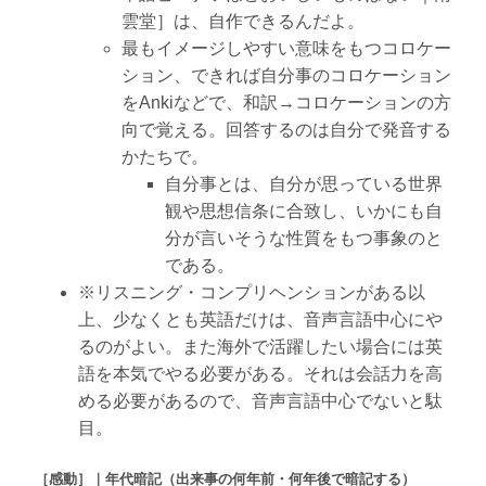
雲堂］は、自作できるんだよ。
最もイメージしやすい意味をもつコロケー
ション、できれば自分事のコロケーション
をAnkiなどで、和訳→コロケーションの方
向で覚える。回答するのは自分で発音する
かたちで。
自分事とは、自分が思っている世界
観や思想信条に合致し、いかにも自
分が言いそうな性質をもつ事象のと
である。
※リスニング・コンプリヘンションがある以
上、少なくとも英語だけは、音声言語中心にや
るのがよい。また海外で活躍したい場合には英
語を本気でやる必要がある。それは会話力を高
める必要があるので、音声言語中心でないと駄
目。
［感動］｜年代暗記（出来事の何年前・何年後で暗記する）