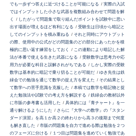
でも一歩ずつ答えに近づけることが可能になる
/
実際の入試
ではインプットした小さな武器を複数組み合わせて問題を解
く
/
したがって問題集で取り組んだポイントを試験中に思い
出す場面が増えるほど有利になる
/
受験生は日頃から暗記と
してのインプットを積み重ねる
/
それと同時にアウトプット
の際、使用中の公式がどの問題集のどの部分にあったかを積
極的に思い返す練習をしておく
/
この連動により暗記した解
法が本番で使える生きた武器になる
/
受験数学は思考力や応
用力が必要な科目と誤解されがちである
/
しかし実際の受験
数学は基本的に暗記で乗り切ることが可能だ
/
ゆき先生は鉄
緑会での勉強を通じて数学の捉え方を変えた
/
その結果とし
て数学への苦手意識を克服した
/
本稿では数学を暗記物と捉
えた勉強法や試験での考え方を解説する
/
鉄緑会の教材以外
に市販の参考書も活用した
/
具体的には『青チャート』を一
通り解けるようにした
/
さらに『大学への数学』の『スタン
ダード演習』を高１か高２の終わりから高３の後期まで何度
も解き直した
/
市販の問題集を自力で進める際は勉強を２つ
のフェーズに分ける
/
１つ目は問題集を進めていく勉強であ