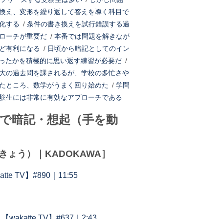
換え、変形を繰り返して答えを導く科目で
化する
/
条件の書き換えを試行錯誤する過
ローチが重要だ
/
本番では問題を解きなが
ど有利になる
/
日頃から暗記としてのイン
ったかを積極的に思い返す練習が必要だ
/
大の過去問を課されるが、学校の多忙さや
たところ、数学がうまく回り始めた
/
学問
験生には非常に有効なアプローチである
で暗記・想起（手を動
ょう）｜KADOKAWA］
TV】#890｜11:55
te TV】#637｜2:43