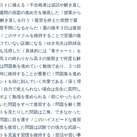
ストに備える
/
不合格者は追試や解き直し
週間の宿題の進め方を徹底した
/
授業から
解き直しを行う
/
復習を終えた状態で週
度手間になるからだ
/
週の後半３日は復習
/
このサイクルを維持することで翌週の復
けていない証拠になる
/
ゆき先生は鉄緑会
も活用した
/
具体的には『青チャート』を
高２の終わりから高３の後期まで何度も解
は問題集を進めていく勉強であり、２つ目
時に維持することが重要だ
/
問題集を進め
ントを頭に刻んでいく作業である
/
深く理
/
自力で覚えられない場合は先生に質問し
ポよく勉強を進められる
/
前にやったもの
いた問題をすべて復習する
/
問題を解く際
トを見たりした問題は三角、できなかった
問題に目を通す
/
このハイスピードな復習
度も復習した問題は試験での強力な武器へ
トを見返す習慣を維持する
/
部活や習い事