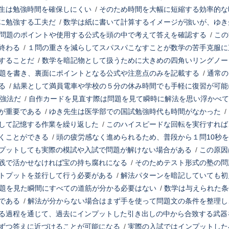
生は勉強時間を確保しにくい
/
そのため時間を大幅に短縮する効率的な
に勉強する工夫だ
/
数学は紙に書いて計算するイメージが強いが、ゆき
問題のポイントや使用する公式を頭の中で考えて答えを確認する
/
この
終わる
/
１問の重さを減らしてスパスパこなすことが数学の苦手克服に
することだ
/
数学を暗記物として扱うために大きめの四角いリングノー
題を書き、裏面にポイントとなる公式や注意点のみを記載する
/
通常の
る
/
結果として満員電車や学校の５分の休み時間でも手軽に復習が可能
勉強法だ
/
自作カードを見直す際は問題を見て瞬時に解法を思い浮かべて
が重要である
/
ゆき先生は医学部での国試勉強時代も時間がなかった
/
して記憶する作業を繰り返した
/
このハイスピードな回転を実行すれば
くことができる
/
頭の疲労感なく進められるため、普段から１問10秒
プットしても実際の模試や入試で問題が解けない場合がある
/
この原因
践で活かせなければ宝の持ち腐れになる
/
そのためテスト形式の塾の問
トプットを並行して行う必要がある
/
解法パターンを暗記していても初
題を見た瞬間にすべての道筋が分かる必要はない
/
数学は与えられた条
である
/
解法が分からない場合はまず手を使って問題文の条件を整理し
る過程を通じて、過去にインプットした引き出しの中から合致する武器
ずつ答えに近づけることが可能になる
/
実際の入試ではインプットした