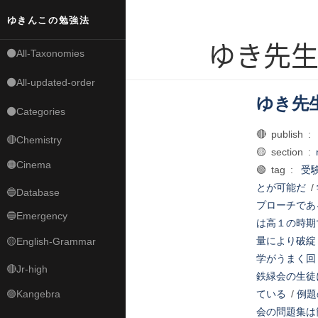
ゆきんこの勉強法
ゆき先
⚫All-Taxonomies
⚫All-updated-order
ゆき先
⚫Categories
🔴 publish :
🔴Chemistry
🟡 section :
🟠Cinema
🟢 tag :
受
とが可能だ
/
🔵Database
プローチであ
🔵Emergency
は高１の時期
量により破綻
🟡English-Grammar
学がうまく回
🔴Jr-high
鉄緑会の生徒
🟣Kangebra
ている
/
例題
会の問題集は