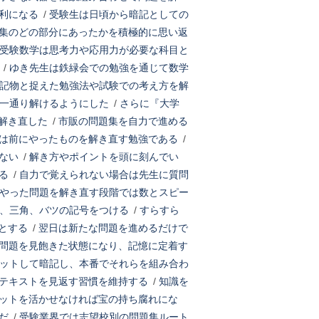
利になる
/
受験生は日頃から暗記としての
集のどの部分にあったかを積極的に思い返
受験数学は思考力や応用力が必要な科目と
/
ゆき先生は鉄緑会での勉強を通じて数学
記物と捉えた勉強法や試験での考え方を解
一通り解けるようにした
/
さらに『大学
解き直した
/
市販の問題集を自力で進める
は前にやったものを解き直す勉強である
/
ない
/
解き方やポイントを頭に刻んでい
る
/
自力で覚えられない場合は先生に質問
やった問題を解き直す段階では数とスピー
、三角、バツの記号をつける
/
すらすら
とする
/
翌日は新たな問題を進めるだけで
問題を見飽きた状態になり、記憶に定着す
ットして暗記し、本番でそれらを組み合わ
テキストを見返す習慣を維持する
/
知識を
ットを活かせなければ宝の持ち腐れにな
だ
/
受験業界では志望校別の問題集ルート