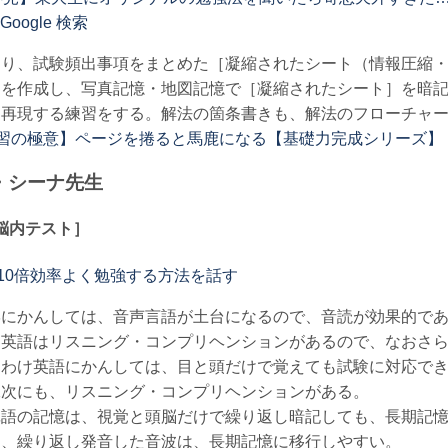
Google 検索
まり、試験頻出事項をまとめた［凝縮されたシート（情報圧縮
］を作成し、写真記憶・地図記憶で［凝縮されたシート］を暗
を再現する練習をする。解法の箇条書きも、解法のフローチャ
習の極意】ページを捲ると馬鹿になる【基礎力完成シリーズ】
・シーナ先生
脳内テスト］
10倍効率よく勉強する方法を話す
学にかんしては、音声言語が土台になるので、音読が効果的で
。英語はリスニング・コンプリヘンションがあるので、なおさ
りわけ英語にかんしては、目と頭だけで覚えても試験に対応で
二次にも、リスニング・コンプリヘンションがある。
単語の記憶は、視覚と頭脳だけで繰り返し暗記しても、長期記
た、繰り返し発音した音波は、長期記憶に移行しやすい。