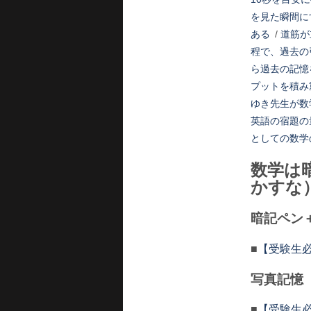
を見た瞬間に
ある
/
道筋が
程で、過去の
ら過去の記憶
プットを積み
ゆき先生が数
英語の宿題の
としての数学
数学は
かすな
暗記ペン
■
【受験生必
写真記憶
■
【受験生必