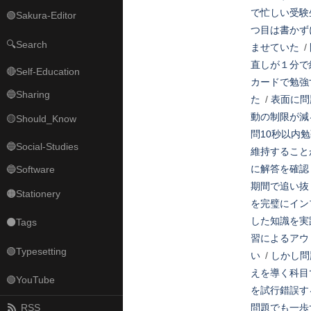
で忙しい受験
🟢Sakura-Editor
つ目は書かず
🔍Search
ませていた
/
直しが１分で
🔴Self-Education
カードで勉強
🔵Sharing
た
/
表面に問
動の制限が減
🟡Should_Know
問10秒以内
🔵Social-Studies
維持すること
に解答を確認
🔵Software
期間で追い抜
🟠Stationery
を完璧にイン
した知識を実
⚫Tags
習によるアウ
🟢Typesetting
い
/
しかし問
えを導く科目
🟢YouTube
を試行錯誤す
RSS
問題でも一歩