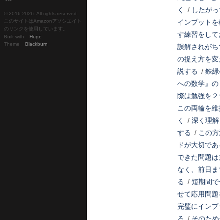
く
/
したがっ
© 2016-
2026. All rights reserved.
このサイトはAmazonアソシエイト
インプットを
のリンクを使用しています。
す練習をして
Built with
Hugo
Theme
Blackburn
誤解されがち
の捉え方を変
説する
/
鉄緑
への数学』の
際は勉強を２
この両輪を維
く
/
深く理解
する
/
この方
ドが大切であ
できた問題は
なく、前日ま
る
/
短期間で
せて応用問題
完璧にインプ
る
/
そのため