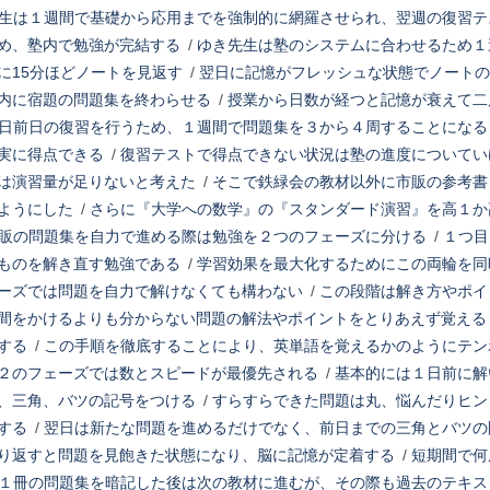
生は１週間で基礎から応用までを強制的に網羅させられ、翌週の復習テ
め、塾内で勉強が完結する
/
ゆき先生は塾のシステムに合わせるため１
に15分ほどノートを見返す
/
翌日に記憶がフレッシュな状態でノートの
内に宿題の問題集を終わらせる
/
授業から日数が経つと記憶が衰えて二
日前日の復習を行うため、１週間で問題集を３から４周することになる
実に得点できる
/
復習テストで得点できない状況は塾の進度についてい
は演習量が足りないと考えた
/
そこで鉄緑会の教材以外に市販の参考書
ようにした
/
さらに『大学への数学』の『スタンダード演習』を高１か
販の問題集を自力で進める際は勉強を２つのフェーズに分ける
/
１つ目
ものを解き直す勉強である
/
学習効果を最大化するためにこの両輪を同
ーズでは問題を自力で解けなくても構わない
/
この段階は解き方やポイ
間をかけるよりも分からない問題の解法やポイントをとりあえず覚える
する
/
この手順を徹底することにより、英単語を覚えるかのようにテン
２のフェーズでは数とスピードが最優先される
/
基本的には１日前に解
、三角、バツの記号をつける
/
すらすらできた問題は丸、悩んだりヒン
する
/
翌日は新たな問題を進めるだけでなく、前日までの三角とバツの
り返すと問題を見飽きた状態になり、脳に記憶が定着する
/
短期間で何
１冊の問題集を暗記した後は次の教材に進むが、その際も過去のテキス