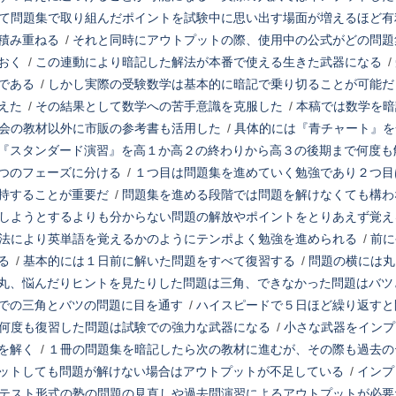
て問題集で取り組んだポイントを試験中に思い出す場面が増えるほど有
積み重ねる
/
それと同時にアウトプットの際、使用中の公式がどの問題
おく
/
この連動により暗記した解法が本番で使える生きた武器になる
/
である
/
しかし実際の受験数学は基本的に暗記で乗り切ることが可能だ
えた
/
その結果として数学への苦手意識を克服した
/
本稿では数学を暗
会の教材以外に市販の参考書も活用した
/
具体的には『青チャート』を
『スタンダード演習』を高１か高２の終わりから高３の後期まで何度も
つのフェーズに分ける
/
１つ目は問題集を進めていく勉強であり２つ目
持することが重要だ
/
問題集を進める段階では問題を解けなくても構わ
しようとするよりも分からない問題の解放やポイントをとりあえず覚え
法により英単語を覚えるかのようにテンポよく勉強を進められる
/
前に
る
/
基本的には１日前に解いた問題をすべて復習する
/
問題の横には丸
丸、悩んだりヒントを見たりした問題は三角、できなかった問題はバツ
での三角とバツの問題に目を通す
/
ハイスピードで５日ほど繰り返すと
何度も復習した問題は試験での強力な武器になる
/
小さな武器をインプ
を解く
/
１冊の問題集を暗記したら次の教材に進むが、その際も過去の
ットしても問題が解けない場合はアウトプットが不足している
/
インプ
テスト形式の塾の問題の見直しや過去問演習によるアウトプットが必要