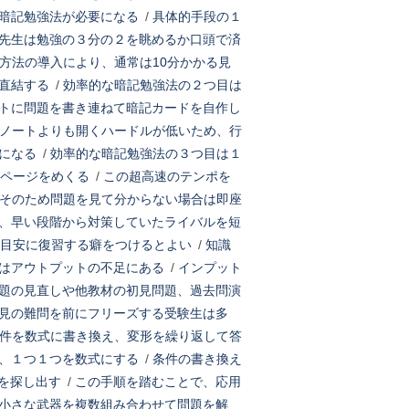
暗記勉強法が必要になる
/
具体的手段の１
先生は勉強の３分の２を眺めるか口頭で済
方法の導入により、通常は10分かかる見
直結する
/
効率的な暗記勉強法の２つ目は
トに問題を書き連ねて暗記カードを自作し
ノートよりも開くハードルが低いため、行
になる
/
効率的な暗記勉強法の３つ目は１
ページをめくる
/
この超高速のテンポを
そのため問題を見て分からない場合は即座
、早い段階から対策していたライバルを短
を目安に復習する癖をつけるとよい
/
知識
はアウトプットの不足にある
/
インプット
題の見直しや他教材の初見問題、過去問演
見の難問を前にフリーズする受験生は多
件を数式に書き換え、変形を繰り返して答
、１つ１つを数式にする
/
条件の書き換え
を探し出す
/
この手順を踏むことで、応用
小さな武器を複数組み合わせて問題を解