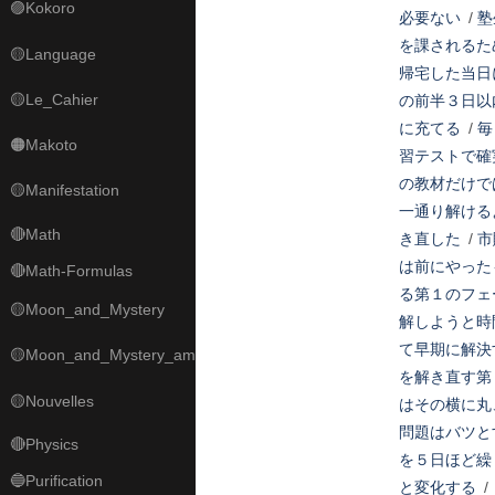
🟣Kokoro
必要ない
/
塾
を課されるた
🟡Language
帰宅した当日
🟡Le_Cahier
の前半３日以
に充てる
/
毎
🟠Makoto
習テストで確
の教材だけで
🟡Manifestation
一通り解ける
🔴Math
き直した
/
市
は前にやった
🔴Math-Formulas
る第１のフェ
🟡Moon_and_Mystery
解しようと時
て早期に解決
🟡Moon_and_Mystery_am
を解き直す第
🟡Nouvelles
はその横に丸
問題はバツと
🔴Physics
を５日ほど繰
🔵Purification
と変化する
/