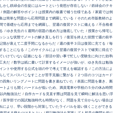
しかし鉄緑会の生徒にはルートという発想が存在しない
/
鉄緑会のテキ
/
例題の解答やポイントは授業内の板書で補う仕様である
/
家庭では例
集は簡単な問題から応用問題まで網羅している
/
そのため市販教材のよ
間で基礎から応用までを網羅し、翌週の復習テストに備える
/
不合格者
る
/
ゆき先生の１週間の宿題の進め方は徹底していた
/
授業から帰宅し
ッシュな状態でノートの解き直しを行う
/
復習を終えた状態で週の前半
記憶が衰えて二度手間になるからだ
/
週の後半３日は復習に充てる
/
毎
することになる
/
このサイクルにより翌週の復習テストで確実に得点で
ていけていない証拠になる
/
部活や習い事で忙しい受験生に向けた効率
工夫だ
/
数学は紙に書いて計算するイメージが強いが、ゆき先生は勉強
イントや使用する公式を頭の中で考えて答えを確認する
/
この方法によ
らしてスパスパこなすことが苦手克服に繋がる
/
２つ目のコツはカード
の四角いリングノートに問題を書き連ねていた
/
表面に問題を書き、裏
ートよりも開くハードルが低いため、満員電車や学校の５分の休み時間
秒以内勉強法だ
/
自作カードを見直す際は問題を見て瞬時に解法を思い浮
/
医学部での国試勉強時代も時間がなく、問題を見て分からない場合は
転により、早い段階から対策していたライバルを追い抜くことができる
に復習する癖をつけるとよい
/
暗記勉強法を実践しても初見の難問を前に