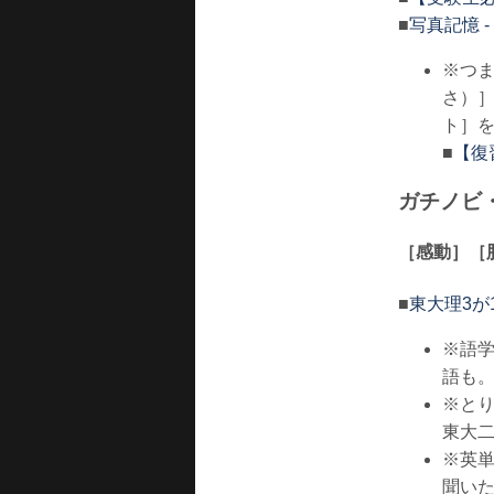
■
写真記憶 - 
※つ
さ）
ト］
■
【復
ガチノビ
［感動］［
■
東大理3が
※語
語も
※と
東大
※英
聞い