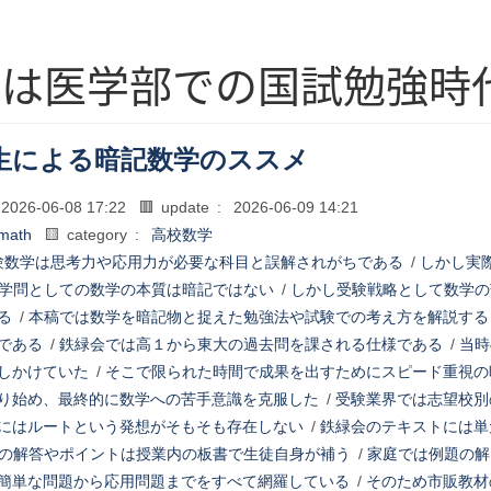
生は医学部での国試勉強時
生による暗記数学のススメ
2026-06-08 17:22
🟥 update :
2026-06-09 14:21
math
🟨 category :
高校数学
験数学は思考力や応用力が必要な科目と誤解されがちである
/
しかし実
学問としての数学の本質は暗記ではない
/
しかし受験戦略として数学の
る
/
本稿では数学を暗記物と捉えた勉強法や試験での考え方を解説する
である
/
鉄緑会では高１から東大の過去問を課される仕様である
/
当時
しかけていた
/
そこで限られた時間で成果を出すためにスピード重視の
り始め、最終的に数学への苦手意識を克服した
/
受験業界では志望校別
にはルートという発想がそもそも存在しない
/
鉄緑会のテキストには単
の解答やポイントは授業内の板書で生徒自身が補う
/
家庭では例題の解
簡単な問題から応用問題までをすべて網羅している
/
そのため市販教材