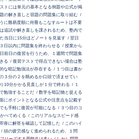
ストには単元の基本となる例題や公式が掲
題の解き直しと宿題の問題集に取り組む
/
うに難易度順に何冊もこなすルートは不要
は追試や解き直しを課されるため、塾内で
た当日に15分ほどノートを見返す
/
翌日
３日以内に問題集を終わらせる
/
授業から
日前日の復習を行うため、１週間で問題集
きる
/
復習テストで得点できない場合は塾
的な暗記勉強法が存在する
/
１つ目は書か
の３分の２を眺めるか口頭で済ませてい
り10分かかる見直しが１分で終わる
/
１
で勉強することだ
/
数学を暗記物と捉える
面にポイントとなる公式や注意点を記載す
でも手軽に復習が可能になる
/
３つ目のコ
かべてめくる
/
このリアルなスピード感
即座に解答を確認して記憶した
/
このハイ
/
頭の疲労感なく進められるため、１問
フリーズする受験生は多い
/
しかし問題