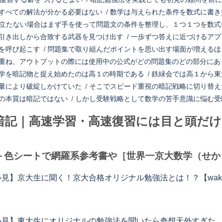
すべての解法が分かる必要はない
/
数学は与えられた条件を数式に書き
立たない場合はまず手を使って問題文の条件を整理し、１つ１つを数式
引き出しから合致する武器を見つけ出す
/
一歩ずつ答えに近づけるアプ
を呼び起こす
/
問題集で取り組んだポイントを思い出す場面が増えるほ
重ね、アウトプットの際には使用中の公式がどの問題集のどの部分にあ
学を暗記物と捉え始めたのは高１の時期である
/
鉄緑会では高１から東
量により破綻しかけていた
/
そこでスピード重視の暗記戦略に切り替え
の本質は暗記ではない
/
しかし受験戦略として数学の苦手意識に悩む受
暗記｜高速学習・高速復習には目と頭だけ
）
＋色シートで網羅系参考書や［世界一京大数学（せかき
見】京大生に聞く！京大合格オリジナル勉強法とは！？【wakatte 
見】東大生にオリジナルの勉強法を聞いたら奇想天外すぎた…【wakat