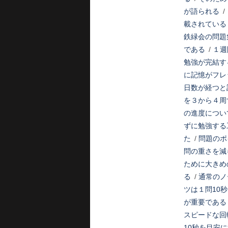
が語られる
/
載されている
鉄緑会の問題
である
/
１週
勉強が完結す
に記憶がフレ
日数が経つと
を３から４周
の進度につい
ずに勉強する
た
/
問題のポ
問の重さを減
ために大きめ
る
/
通常のノ
ツは１問10
が重要である
スピードな回
10秒を目安