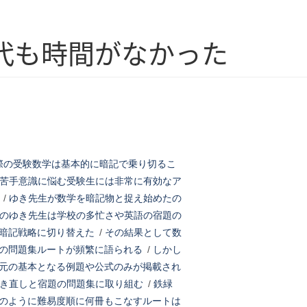
代も時間がなかった
際の受験数学は基本的に暗記で乗り切るこ
苦手意識に悩む受験生には非常に有効なア
/
ゆき先生が数学を暗記物と捉え始めたの
のゆき先生は学校の多忙さや英語の宿題の
暗記戦略に切り替えた
/
その結果として数
の問題集ルートが頻繁に語られる
/
しかし
元の基本となる例題や公式のみが掲載され
き直しと宿題の問題集に取り組む
/
鉄緑
のように難易度順に何冊もこなすルートは