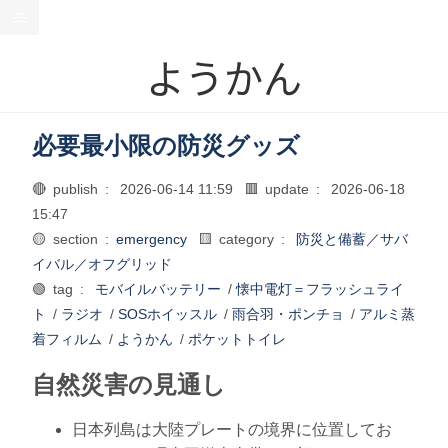
ようかん
必要最小限の防災グッズ
🔴 publish :
2026-06-14 11:59
🟥 update :
2026-06-18
15:47
🟡 section :
emergency
🟨 category :
防災と備蓄／サバ
イバル／オフグリッド
🟢 tag :
モバイルバッテリー
/
懐中電灯＝フラッシュライ
ト
/
ラジオ
/
SOSホイッスル
/
雨合羽・ポンチョ
/
アルミ蒸
着フィルム
/
ようかん
/
ポケットトイレ
自然災害の見通し
日本列島は大陸プレートの境界に位置してお