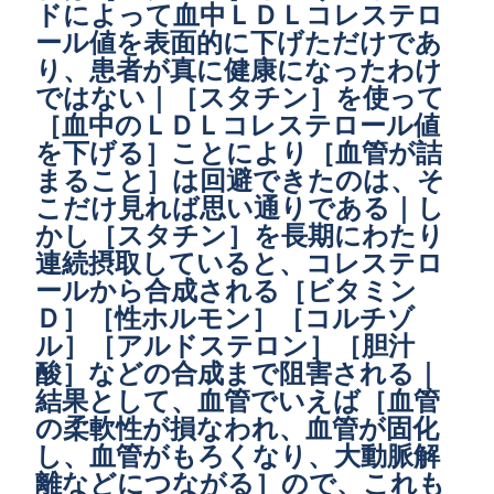
ドによって血中ＬＤＬコレステロ
ール値を表面的に下げただけであ
り、患者が真に健康になったわけ
ではない｜［スタチン］を使って
［血中のＬＤＬコレステロール値
を下げる］ことにより［血管が詰
まること］は回避できたのは、そ
こだけ見れば思い通りである｜し
かし［スタチン］を長期にわたり
連続摂取していると、コレステロ
ールから合成される［ビタミン
Ｄ］［性ホルモン］［コルチゾ
ル］［アルドステロン］［胆汁
酸］などの合成まで阻害される｜
結果として、血管でいえば［血管
の柔軟性が損なわれ、血管が固化
し、血管がもろくなり、大動脈解
離などにつながる］ので、これも