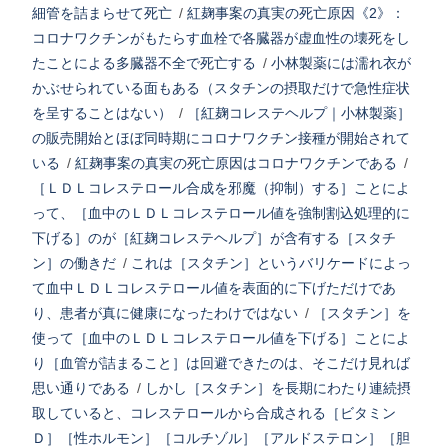
細管を詰まらせて死亡
/
紅麹事案の真実の死亡原因《2》：
コロナワクチンがもたらす血栓で各臓器が虚血性の壊死をし
たことによる多臓器不全で死亡する
/
小林製薬には濡れ衣が
かぶせられている面もある（スタチンの摂取だけで急性症状
を呈することはない）
/
［紅麹コレステヘルプ｜小林製薬］
の販売開始とほぼ同時期にコロナワクチン接種が開始されて
いる
/
紅麹事案の真実の死亡原因はコロナワクチンである
/
［ＬＤＬコレステロール合成を邪魔（抑制）する］ことによ
って、［血中のＬＤＬコレステロール値を強制割込処理的に
下げる］のが［紅麹コレステヘルプ］が含有する［スタチ
ン］の働きだ
/
これは［スタチン］というバリケードによっ
て血中ＬＤＬコレステロール値を表面的に下げただけであ
り、患者が真に健康になったわけではない
/
［スタチン］を
使って［血中のＬＤＬコレステロール値を下げる］ことによ
り［血管が詰まること］は回避できたのは、そこだけ見れば
思い通りである
/
しかし［スタチン］を長期にわたり連続摂
取していると、コレステロールから合成される［ビタミン
Ｄ］［性ホルモン］［コルチゾル］［アルドステロン］［胆