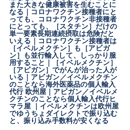
また大きな健康被害を生むことに
なる｜コロナワクチン接種者にと
っても、コロナワクチン非接種者
にとっても、［スタチン］だけの
単一要素長期連続摂取は危険だと
いえる｜コロナワクチン接種者は
［イベルメクチン］も［アビガ
ン］も並行輸入して、しっかり服
用すること｜［イベルメクチン］
［アビガン］でがんが治った人が
いる｜アビガン／イベルメクチン
のことなら海外医薬品の個人輸入
代行 欧州屋｜アビガン／イベルメ
クチンのことなら個人輸入代行ヒ
マラ屋 ｜イベルメクチンは欧州屋
でゆうちょダイレクトで振り込む
と、振り込み手数料が安くなる