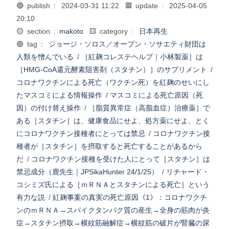
🔴 publish :
2024-03-31 11:22
🟥 update :
2025-04-05
20:10
🟡 section :
makoto
🟨 category :
日本再生
🟢 tag :
ジョージ・ソロス／オープン・ソサエティ財団は
人類を憎んでいる
/
［紅麹コレステヘルプ｜小林製薬］は
［HMG-CoA還元酵素阻害剤（スタチン）］のサプリメント
/
コロナワクチンによる死亡（ワクチン死）を紅麹のせいにし
たマスコミによる情報操作
/
マスコミによる死亡原因（死
因）の付け替え操作
/
［脂質異常症（高脂血症）治療薬］で
ある［スタチン］は、健康食品にせよ、処方薬にせよ、とく
にコロナワクチン接種者にとっては禁忌
/
コロナワクチン接
種者が［スタチン］を摂取すると死亡することがあるから
だ
/
コロナワクチン接種を受けた人にとって［スタチン］は
禁忌成分（鹿先生｜JPSikaHunter 24/1/25）
/
リチャード・
コシミズ氏による［ｍＲＮＡとスタチンによる死亡］という
有力な説
/
紅麹事案の真実の死亡原因《1》：コロナワクチ
ンのｍＲＮＡ→スパイクタンパク質の産生→全身の筋肉が炎
症→スタチン摂取→横紋筋融解症→横紋筋の破片が腎臓の尿