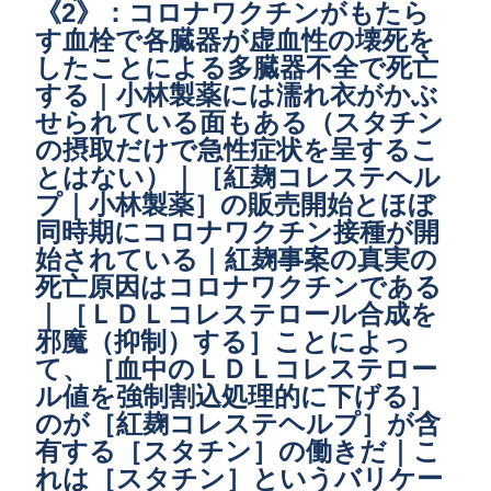
《2》：コロナワクチンがもたら
す血栓で各臓器が虚血性の壊死を
したことによる多臓器不全で死亡
する｜小林製薬には濡れ衣がかぶ
せられている面もある（スタチン
の摂取だけで急性症状を呈するこ
とはない）｜［紅麹コレステヘル
プ｜小林製薬］の販売開始とほぼ
同時期にコロナワクチン接種が開
始されている｜紅麹事案の真実の
死亡原因はコロナワクチンである
｜［ＬＤＬコレステロール合成を
邪魔（抑制）する］ことによっ
て、［血中のＬＤＬコレステロー
ル値を強制割込処理的に下げる］
のが［紅麹コレステヘルプ］が含
有する［スタチン］の働きだ｜こ
れは［スタチン］というバリケー