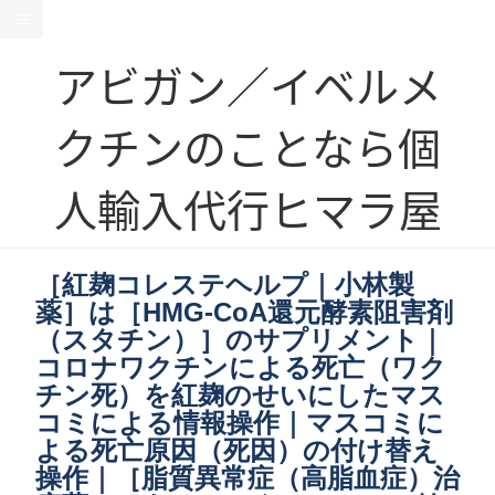
アビガン／イベルメ
クチンのことなら個
人輸入代行ヒマラ屋
［紅麹コレステヘルプ｜小林製
薬］は［HMG-CoA還元酵素阻害剤
（スタチン）］のサプリメント｜
コロナワクチンによる死亡（ワク
チン死）を紅麹のせいにしたマス
コミによる情報操作｜マスコミに
よる死亡原因（死因）の付け替え
操作｜［脂質異常症（高脂血症）治