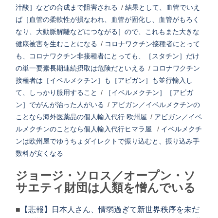
汁酸］などの合成まで阻害される
/
結果として、血管でいえ
ば［血管の柔軟性が損なわれ、血管が固化し、血管がもろく
なり、大動脈解離などにつながる］ので、これもまた大きな
健康被害を生むことになる
/
コロナワクチン接種者にとって
も、コロナワクチン非接種者にとっても、［スタチン］だけ
の単一要素長期連続摂取は危険だといえる
/
コロナワクチン
接種者は［イベルメクチン］も［アビガン］も並行輸入し
て、しっかり服用すること
/
［イベルメクチン］［アビガ
ン］でがんが治った人がいる
/
アビガン／イベルメクチンの
ことなら海外医薬品の個人輸入代行 欧州屋
/
アビガン／イベ
ルメクチンのことなら個人輸入代行ヒマラ屋
/
イベルメクチ
ンは欧州屋でゆうちょダイレクトで振り込むと、振り込み手
数料が安くなる
ジョージ・ソロス／オープン・ソ
サエティ財団は人類を憎んでいる
■
【悲報】日本人さん、情弱過ぎて新世界秩序を未だ