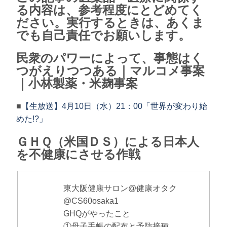
る内容は、参考程度にとどめてく
ださい。実行するときは、あくま
でも自己責任でお願いします。
民衆のパワーによって、事態はく
つがえりつつある｜マルコメ事案
｜小林製薬・米麹事案
■
【生放送】4月10日（水）21：00「世界が変わり始
めた!?」
ＧＨＱ（米国ＤＳ）による日本人
を不健康にさせる作戦
東大阪健康サロン@健康オタク
@CS60osaka1
GHQがやったこと
①母子手帳の配布と予防接種