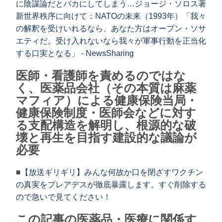
に陰謀論だとバカにしてしまう…ジョージ・ソロス著
新世界秩序に向けて：NATOの未来（1993年）「我々
の解釈を受けいれるなら、あなた方はオープン・ソサ
エティだ。受け入れないなら我々が軍事行動を正当化
する口実となる」 - NewsSharing
医師・看護師を責めるのではな
く、医薬品会社（その本質は麻薬
マフィア）による健康保険当局・
健康保険制度・医師会などに対す
る支配構造を解明し、根源的な破
壊と再生を目指す建設的な議論が
必要
■
【放送ギリギリ】みんな何故か口を閉ざすワクチン
の真実をプレアデスが徹底暴露します。すぐ削除する
ので急いで見てください！
この記事の医薬品・医療に関係す