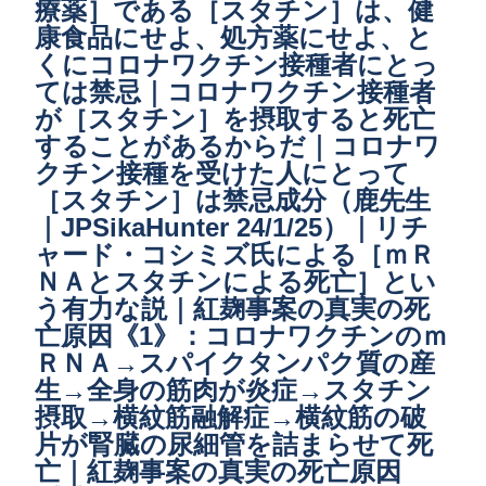
療薬］である［スタチン］は、健
康食品にせよ、処方薬にせよ、と
くにコロナワクチン接種者にとっ
ては禁忌｜コロナワクチン接種者
が［スタチン］を摂取すると死亡
することがあるからだ｜コロナワ
クチン接種を受けた人にとって
［スタチン］は禁忌成分（鹿先生
｜JPSikaHunter 24/1/25）｜リチ
ャード・コシミズ氏による［ｍＲ
ＮＡとスタチンによる死亡］とい
う有力な説｜紅麹事案の真実の死
亡原因《1》：コロナワクチンのｍ
ＲＮＡ→スパイクタンパク質の産
生→全身の筋肉が炎症→スタチン
摂取→横紋筋融解症→横紋筋の破
片が腎臓の尿細管を詰まらせて死
亡｜紅麹事案の真実の死亡原因