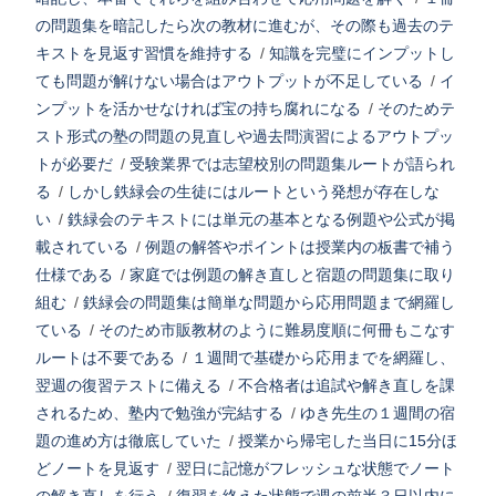
の問題集を暗記したら次の教材に進むが、その際も過去のテ
キストを見返す習慣を維持する
/
知識を完璧にインプットし
ても問題が解けない場合はアウトプットが不足している
/
イ
ンプットを活かせなければ宝の持ち腐れになる
/
そのためテ
スト形式の塾の問題の見直しや過去問演習によるアウトプッ
トが必要だ
/
受験業界では志望校別の問題集ルートが語られ
る
/
しかし鉄緑会の生徒にはルートという発想が存在しな
い
/
鉄緑会のテキストには単元の基本となる例題や公式が掲
載されている
/
例題の解答やポイントは授業内の板書で補う
仕様である
/
家庭では例題の解き直しと宿題の問題集に取り
組む
/
鉄緑会の問題集は簡単な問題から応用問題まで網羅し
ている
/
そのため市販教材のように難易度順に何冊もこなす
ルートは不要である
/
１週間で基礎から応用までを網羅し、
翌週の復習テストに備える
/
不合格者は追試や解き直しを課
されるため、塾内で勉強が完結する
/
ゆき先生の１週間の宿
題の進め方は徹底していた
/
授業から帰宅した当日に15分ほ
どノートを見返す
/
翌日に記憶がフレッシュな状態でノート