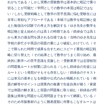
れがちである
/
しかし実際の受験数学は基本的に暗記で乗り
切ることが可能だ
/
学問としての数学の本質は暗記ではな
い
/
しかし受験戦略として数学の苦手意識に悩む受験生には
非常に有効なアプローチである
/
本稿では数学を暗記物と捉
えた勉強法や試験での考え方を解説する
/
ゆき先生が数学を
暗記物と捉え始めたのは高１の時期である
/
鉄緑会では高１
から東大の過去問を課される仕様である
/
当時のゆき先生は
学校の多忙さや英語の宿題の量により破綻しかけていた
/
そ
こで限られた時間で成果を出すためにスピード重視の暗記戦
略に切り替えた
/
その結果として数学がうまく回り始め、最
終的に数学への苦手意識を克服した
/
受験業界では志望校別
の問題集ルートが頻繁に語られる
/
しかし鉄緑会の生徒には
ルートという発想がそもそも存在しない
/
鉄緑会のテキスト
には単元の基本となる例題や公式のみが掲載されている
/
例
題の解答やポイントは授業内の板書で生徒自身が補う
/
家庭
では例題の解き直しと宿題の問題集に取り組む
/
鉄緑会の問
題集は簡単な問題から応用問題までをすべて網羅している
/
そのため市販教材のように難易度順に何冊もこなすルートは