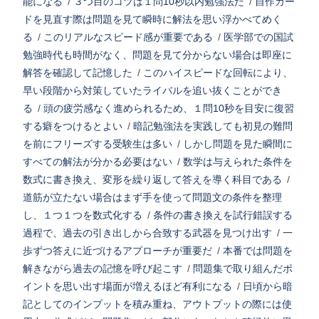
能になる
/
３つ目のコツは１問10秒以内勉強法だ
/
自作カー
ドを見直す際は問題を見て瞬時に解法を思い浮かべてめく
る
/
このリアルなスピード感が重要である
/
医学部での国試
勉強時代も時間がなく、問題を見て分からない場合は即座に
解答を確認して記憶した
/
このハイスピードな回転により、
早い段階から対策していたライバルを追い抜くことができ
る
/
頭の疲労感なく進められるため、１問10秒を目安に復習
する癖をつけるとよい
/
暗記勉強法を実践しても初見の難問
を前にフリーズする受験生は多い
/
しかし問題を見た瞬間に
すべての解法が分かる必要はない
/
数学は与えられた条件を
数式に書き換え、変形を繰り返して答えを導く科目である
/
道筋が立たない場合はまず手を使って問題文の条件を整理
し、１つ１つを数式化する
/
条件の書き換えを試行錯誤する
過程で、過去の引き出しから合致する武器を見つけ出す
/
一
歩ずつ答えに近づけるアプローチが重要だ
/
本番では問題を
解きながら過去の記憶を呼び起こす
/
問題集で取り組んだポ
イントを思い出す場面が増えるほど有利になる
/
日頃から暗
記としてのインプットを積み重ね、アウトプットの際には使