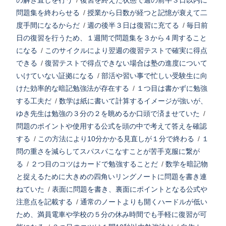
の解き直しを行う
/
復習を終えた状態で週の前半３日以内に
問題集を終わらせる
/
授業から日数が経つと記憶が衰えて二
度手間になるからだ
/
週の後半３日は復習に充てる
/
毎日前
日の復習を行うため、１週間で問題集を３から４周すること
になる
/
このサイクルにより翌週の復習テストで確実に得点
できる
/
復習テストで得点できない場合は塾の進度について
いけていない証拠になる
/
部活や習い事で忙しい受験生に向
けた効率的な暗記勉強法が存在する
/
１つ目は書かずに勉強
する工夫だ
/
数学は紙に書いて計算するイメージが強いが、
ゆき先生は勉強の３分の２を眺めるか口頭で済ませていた
/
問題のポイントや使用する公式を頭の中で考えて答えを確認
する
/
この方法により10分かかる見直しが１分で終わる
/
１
問の重さを減らしてスパスパこなすことが苦手克服に繋が
る
/
２つ目のコツはカードで勉強することだ
/
数学を暗記物
と捉えるために大きめの四角いリングノートに問題を書き連
ねていた
/
表面に問題を書き、裏面にポイントとなる公式や
注意点を記載する
/
通常のノートよりも開くハードルが低い
ため、満員電車や学校の５分の休み時間でも手軽に復習が可