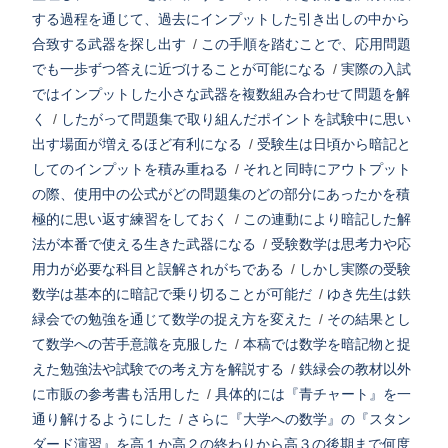
する過程を通じて、過去にインプットした引き出しの中から
合致する武器を探し出す
/
この手順を踏むことで、応用問題
でも一歩ずつ答えに近づけることが可能になる
/
実際の入試
ではインプットした小さな武器を複数組み合わせて問題を解
く
/
したがって問題集で取り組んだポイントを試験中に思い
出す場面が増えるほど有利になる
/
受験生は日頃から暗記と
してのインプットを積み重ねる
/
それと同時にアウトプット
の際、使用中の公式がどの問題集のどの部分にあったかを積
極的に思い返す練習をしておく
/
この連動により暗記した解
法が本番で使える生きた武器になる
/
受験数学は思考力や応
用力が必要な科目と誤解されがちである
/
しかし実際の受験
数学は基本的に暗記で乗り切ることが可能だ
/
ゆき先生は鉄
緑会での勉強を通じて数学の捉え方を変えた
/
その結果とし
て数学への苦手意識を克服した
/
本稿では数学を暗記物と捉
えた勉強法や試験での考え方を解説する
/
鉄緑会の教材以外
に市販の参考書も活用した
/
具体的には『青チャート』を一
通り解けるようにした
/
さらに『大学への数学』の『スタン
ダード演習』を高１か高２の終わりから高３の後期まで何度