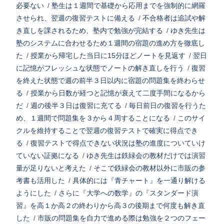
必要ない
/
塾生は１週間で基礎から応用までを強制的に網羅
させられ、翌週の復習テストに備える
/
不合格者は追試や解
き直しを課されるため、塾内で勉強が完結する
/
ゆき先生は
塾のシステムに合わせるため１週間の宿題の進め方を徹底し
た
/
授業から帰宅した当日に15分ほどノートを見返す
/
翌日
に記憶がフレッシュな状態でノートの解き直しを行う
/
復習
を終えた状態で週の前半３日以内に宿題の問題集を終わらせ
る
/
授業から日数が経つと記憶が衰えて二度手間になるから
だ
/
週の後半３日は復習に充てる
/
毎日前日の復習を行うた
め、１週間で問題集を３から４周することになる
/
このサイ
クルを維持することで翌週の復習テストで確実に得点でき
る
/
復習テストで得点できない状況は塾の進度についていけ
ていない証拠になる
/
ゆき先生は鉄緑会の教材だけでは演習
量が足りないと考えた
/
そこで鉄緑会の教材以外に市販の参
考書も活用した
/
具体的には『青チャート』を一通り解ける
ようにした
/
さらに『大学への数学』の『スタンダード演
習』を高１か高２の終わりから高３の後期まで何度も解き直
した
/
市販の問題集を自力で進める際は勉強を２つのフェー