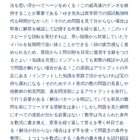
法を思い浮かべてページをめくる
/
この超高速のテンポを維
持することが重要である
/
ゆき先生は医学部での国試勉強時
代も時間がなかった
/
そのため問題を見て分からない場合は
即座に解答を確認して記憶する作業を繰り返した
/
このハイ
スピードな回転を実行すれば、早い段階から対策していたラ
イバルを短期間で追い抜くことができる
/
頭の疲労感なく進
められるため、普段から１問10秒を目安に復習する癖をつけ
るとよい
/
知識を完璧にインプットしても実際の模試や入試
で問題が解けない場合がある
/
この原因はアウトプットの不
足にある
/
インプットした知識を実践で活かせなければ宝の
持ち腐れになる
/
そのためテスト形式の塾の問題の見直しや
他教材の初見問題、過去問演習によるアウトプットを並行し
て行う必要がある
/
解法パターンを暗記していても初見の難
問を前にフリーズする受験生は多い
/
しかし問題を見た瞬間
にすべての道筋が分かる必要はない
/
数学は与えられた条件
を数式に書き換え、変形を繰り返して答えを導く科目であ
る
/
解法が分からない場合はまず手を使って問題文の条件を
整理し、１つ１つを数式にする
/
条件の書き換えを試行錯誤