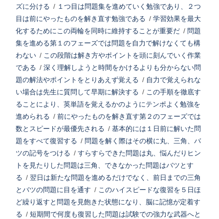
ズに分ける
/
１つ目は問題集を進めていく勉強であり、２つ
目は前にやったものを解き直す勉強である
/
学習効果を最大
化するためにこの両輪を同時に維持することが重要だ
/
問題
集を進める第１のフェーズでは問題を自力で解けなくても構
わない
/
この段階は解き方やポイントを頭に刻んでいく作業
である
/
深く理解しようと時間をかけるよりも分からない問
題の解法やポイントをとりあえず覚える
/
自力で覚えられな
い場合は先生に質問して早期に解決する
/
この手順を徹底す
ることにより、英単語を覚えるかのようにテンポよく勉強を
進められる
/
前にやったものを解き直す第２のフェーズでは
数とスピードが最優先される
/
基本的には１日前に解いた問
題をすべて復習する
/
問題を解く際はその横に丸、三角、バ
ツの記号をつける
/
すらすらできた問題は丸、悩んだりヒン
トを見たりした問題は三角、できなかった問題はバツとす
る
/
翌日は新たな問題を進めるだけでなく、前日までの三角
とバツの問題に目を通す
/
このハイスピードな復習を５日ほ
ど繰り返すと問題を見飽きた状態になり、脳に記憶が定着す
る
/
短期間で何度も復習した問題は試験での強力な武器へと