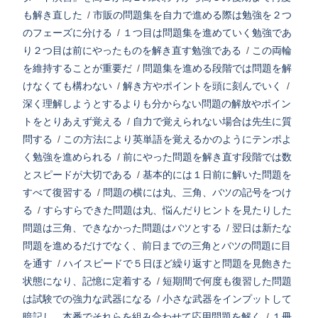
も解き直した
/
市販の問題集を自力で進める際は勉強を２つ
のフェーズに分ける
/
１つ目は問題集を進めていく勉強であ
り２つ目は前にやったものを解き直す勉強である
/
この両輪
を維持することが重要だ
/
問題集を進める段階では問題を解
けなくても構わない
/
解き方やポイントを頭に刻んでいく
/
深く理解しようとするよりも分からない問題の解放やポイン
トをとりあえず覚える
/
自力で覚えられない場合は先生に質
問する
/
この方法により英単語を覚えるかのようにテンポよ
く勉強を進められる
/
前にやった問題を解き直す段階では数
とスピードが大切である
/
基本的には１日前に解いた問題を
すべて復習する
/
問題の横には丸、三角、バツの記号をつけ
る
/
すらすらできた問題は丸、悩んだりヒントを見たりした
問題は三角、できなかった問題はバツとする
/
翌日は新たな
問題を進めるだけでなく、前日までの三角とバツの問題に目
を通す
/
ハイスピードで５日ほど繰り返すと問題を見飽きた
状態になり、記憶に定着する
/
短期間で何度も復習した問題
は試験での強力な武器になる
/
小さな武器をインプットして
暗記し、本番でそれらを組み合わせて応用問題を解く
/
１冊