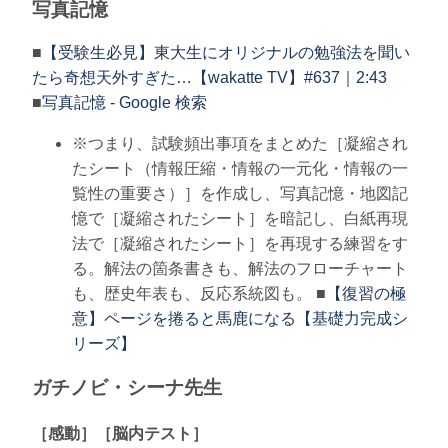
写真記憶
■
【受験生必見】東大生にオリジナルの勉強法を聞い
たら奇想天外すぎた…【wakatte TV】#637｜2:43
■
写真記憶 - Google 検索
※つまり、試験頻出事項をまとめた［凝縮され
たシート（情報圧縮・情報の一元化・情報の一
覧性の重要さ）］を作成し、写真記憶・地図記
憶で［凝縮されたシート］を暗記し、白紙再現
法で［凝縮されたシート］を再現する練習をす
る。解法の箇条書きも、解法のフローチャート
も、歴史年表も、反応系統図も。 ■
【復習の極
意】ページを捲ると馬鹿になる【基礎力完成シ
リーズ】
ガチノビ・シーナ先生
［感動］［脳内テスト］