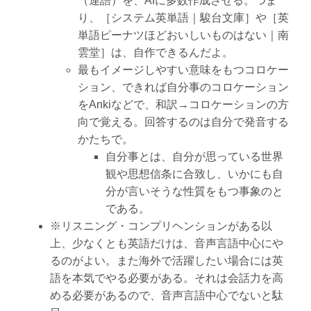
（連語）を、AIに多数作成させる。つま
り、［システム英単語｜駿台文庫］や［英
単語ピーナツほどおいしいものはない｜南
雲堂］は、自作できるんだよ。
最もイメージしやすい意味をもつコロケー
ション、できれば自分事のコロケーション
をAnkiなどで、和訳→コロケーションの方
向で覚える。回答するのは自分で発音する
かたちで。
自分事とは、自分が思っている世界
観や思想信条に合致し、いかにも自
分が言いそうな性質をもつ事象のと
である。
※リスニング・コンプリヘンションがある以
上、少なくとも英語だけは、音声言語中心にや
るのがよい。また海外で活躍したい場合には英
語を本気でやる必要がある。それは会話力を高
める必要があるので、音声言語中心でないと駄