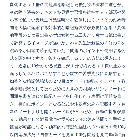
変化する
/
１冊の問題集を暗記した後は次の教材に進むが、
その際も過去のテキストを見返す習慣を維持する
/
部活や習
い事で忙しい受験生は勉強時間を確保しにくい
/
そのため時
間を大幅に短縮する効率的な暗記勉強法が必要になる
/
具体
的手段の１つ目は書かずに勉強する工夫だ
/
数学は紙に書い
て計算するイメージが強いが、ゆき先生は勉強の３分の２を
眺めるか口頭で済ませていた
/
問題のポイントや使用する公
式を頭の中で考えて答えを確認する
/
この方法の導入によ
り、通常は10分かかる見直しが１分で終わる
/
１問の重さを
減らしてスパスパこなすことが数学の苦手克服に直結する
/
効率的な暗記勉強法の２つ目はカードで勉強することだ
/
数
学を暗記物として扱うために大きめの四角いリングノートに
問題を書き連ねて暗記カードを自作した
/
表面に問題を書
き、裏面にポイントとなる公式や注意点のみを記載する
/
通
常のノートよりも開くハードルが低いため、行動の制限が減
る
/
結果として満員電車や学校の５分の休み時間でも手軽に
復習が可能になる
/
効率的な暗記勉強法の３つ目は１問10秒
以内勉強法だ
/
自作カードを見直す際は問題を見て瞬時に解