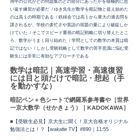
用中の公式がどの問題集のどの部分にあったかを積極的に思
い返す練習が必要だ
/
ゆき先生が数学を暗記物と捉え始めた
のは高１の時期である
/
鉄緑会では高１から東大の過去問を
課されるが、学校の多忙さや英語の宿題の量により破綻しか
けていた
/
そこでスピード重視の暗記戦略に切り替えたとこ
ろ、数学がうまく回り始めた
/
学問としての数学の本質は暗
記ではない
/
しかし受験戦略として数学の苦手意識に悩む受
験生には非常に有効なアプローチである
数学は暗記｜高速学習・高速復習
には目と頭だけで暗記・想起（手
を動かすな）
暗記ペン＋色シートで網羅系参考書や［世界
一京大数学（せかきょう）｜KADOKAWA］
■
【受験生必見】京大生に聞く！京大合格オリジナル
勉強法とは！？【wakatte TV】#890｜11:55