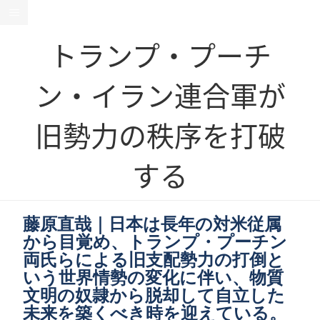
トランプ・プーチ
ン・イラン連合軍が
旧勢力の秩序を打破
する
藤原直哉｜日本は長年の対米従属
から目覚め、トランプ・プーチン
両氏らによる旧支配勢力の打倒と
いう世界情勢の変化に伴い、物質
文明の奴隷から脱却して自立した
未来を築くべき時を迎えている。