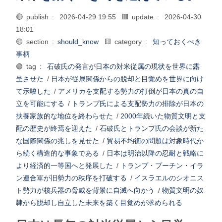
🔴 publish :
2026-04-29 19:55
🟥 update :
2026-04-30
18:01
🟡 section :
should_know
🟨 category :
知っておくべき
事柄
🟢 tag :
石破氏の発言が日本の対米従属の現状を世界に露
呈させた
/
日本が従属関係からの脱却と目覚めを世界に向け
て示唆した
/
アメリカを支配する勢力の打倒が日本の真の自
立を可能にする
/
トランプ氏による支配勢力の排除が日本の
扶養家族的な地位を終わらせた
/
2000年続いた物質文明と支
配の歴史が終焉を迎えた
/
石破氏とトランプ氏の会談が新た
な国際関係の兆しを見せた
/
貿易不均衡の問題は対象時代か
ら続く構造的な事象である
/
日本は明治以降の忍耐と戦略に
より経済的一等国へと発展した
/
トランプ・プーチン・イラ
ン連合軍が旧勢力の秩序を打破する
/
イスラエルのシオニス
ト勢力が核兵器の脅威を背景に自滅へ向かう
/
物質文明の奴
隷から脱却し自立した未来を築く目覚めが求められる