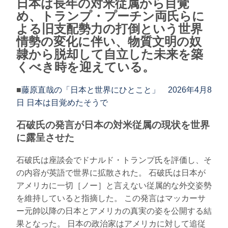
日本は長年の対米従属から目覚
め、トランプ・プーチン両氏らに
よる旧支配勢力の打倒という世界
情勢の変化に伴い、物質文明の奴
隷から脱却して自立した未来を築
くべき時を迎えている。
■
藤原直哉の「日本と世界にひとこと」 2026年4月8
日 日本は目覚めたそうで
石破氏の発言が日本の対米従属の現状を世界
に露呈させた
石破氏は座談会でドナルド・トランプ氏を評価し、そ
の内容が英語で世界に拡散された。 石破氏は日本が
アメリカに一切［ノー］と言えない従属的な外交姿勢
を維持していると指摘した。 この発言はマッカーサ
ー元帥以降の日本とアメリカの真実の姿を公開する結
果となった。 日本の政治家はアメリカに対して追従