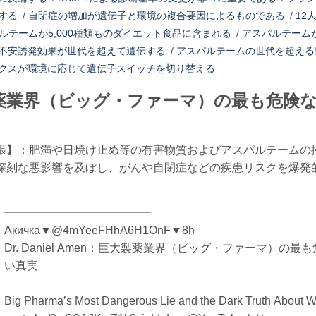
する
/
自閉症の増加が遺伝子と環境の複合要因によるものである
/
12
ルテームが5,000種類ものダイエット食品に含まれる
/
アスパルテーム
不安誘発効果が世代を超えて遺伝する
/
アスパルテームの世代を超える
クスが環境に応じて遺伝子スイッチを切り替える
薬業界（ビッグ・ファーマ）の最も危険
張】：肥満や日焼け止め等の有害物質およびアスパルテームの
深刻な悪影響を及ぼし、がんや自閉症などの疾患リスクを爆発
━━━━━━━━━━━━━
Акичка▼@4mYeeFHhA6H1OnF▼8h
Dr. Daniel Amen：巨大製薬業界（ビッグ・ファーマ）
い真実
Big Pharma’s Most Dangerous Lie and the Dark Truth About 