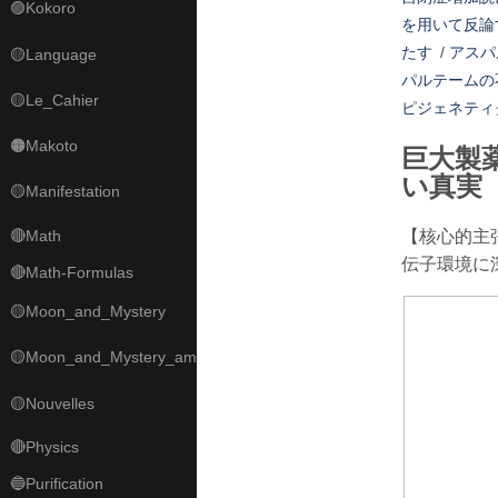
🟣Kokoro
を用いて反論
たす
/
アスパ
🟡Language
パルテームの
🟡Le_Cahier
ピジェネティ
🟠Makoto
巨大製
い真実
🟡Manifestation
🔴Math
【核心的主
伝子環境に
🔴Math-Formulas
🟡Moon_and_Mystery
🟡Moon_and_Mystery_am
🟡Nouvelles
🔴Physics
🔵Purification