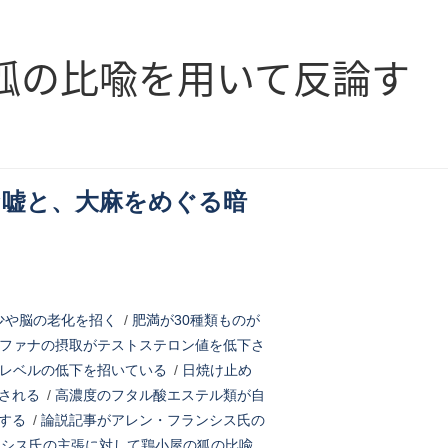
狐の比喩を用いて反論す
な嘘と、大麻をめぐる暗
少や脳の老化を招く
/
肥満が30種類ものが
ファナの摂取がテストステロン値を低下さ
レベルの低下を招いている
/
日焼け止め
される
/
高濃度のフタル酸エステル類が自
する
/
論説記事がアレン・フランシス氏の
ンシス氏の主張に対して鶏小屋の狐の比喩