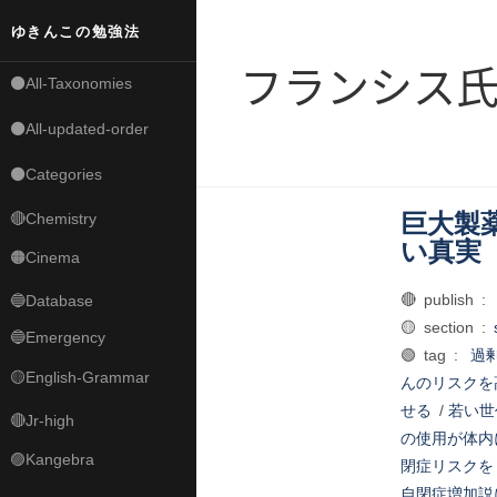
ゆきんこの勉強法
フランシス
⚫All-Taxonomies
⚫All-updated-order
⚫Categories
巨大製
🔴Chemistry
い真実
🟠Cinema
🔴 publish :
🔵Database
🟡 section :
🔵Emergency
🟢 tag :
過
🟡English-Grammar
んのリスクを
せる
/
若い世
🔴Jr-high
の使用が体内
🟣Kangebra
閉症リスクを
自閉症増加説