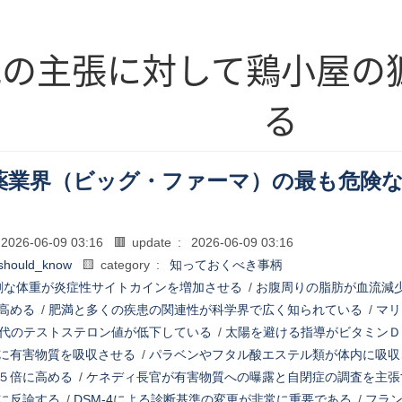
氏の主張に対して鶏小屋の
る
薬業界（ビッグ・ファーマ）の最も危険
2026-06-09 03:16
🟥 update :
2026-06-09 03:16
should_know
🟨 category :
知っておくべき事柄
剰な体重が炎症性サイトカインを増加させる
/
お腹周りの脂肪が血流減
高める
/
肥満と多くの疾患の関連性が科学界で広く知られている
/
マリ
代のテストステロン値が低下している
/
太陽を避ける指導がビタミンＤ
に有害物質を吸収させる
/
パラベンやフタル酸エステル類が体内に吸収
５倍に高める
/
ケネディ長官が有害物質への曝露と自閉症の調査を主張
に反論する
/
DSM-4による診断基準の変更が非常に重要である
/
フラ