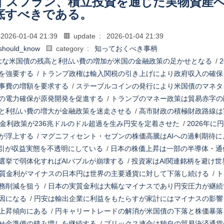
イスフラン、積立投資を通じた実物資産
底すべきである。
2026-01-04 21:39
🟥 update :
2026-01-04 21:39
should_know
🟨 category :
知っておくべき事柄
大な米国債の残高と利払い費の増加が米国の金融政策の足かせとなる
/
を強要する
/
トランプ政権は輸入関税の引き上げにより政府収入の確保
事費の増額を要求する
/
ステーブルコインの発行により米国債のマネタ
の電力確保が原発開発を促進する
/
トランプのマネー政策は貿易赤字の
と利払い費の増大が金融政策を迷走させる
/
高市財政の積極財政路線は
ロ金利政策が236兆ドルのドル超過を生み円安を定着させた
/
2026年
が浮上する
/
マグニフィセント・セブンの株価高騰はAIへの過剰期待に
取引が収益実態を不透明にしている
/
日本の株価上昇は一部の半導体・通
選挙で弱体化すればAIバブルが崩壊する
/
投資家はAI関連銘柄を避け
質金利がマイナスの日本円は世界の主要通貨に対して下落し続ける
/
ト
務削減を狙う
/
日本の実質金利は大幅なマイナスであり円安圧力が継続
因になる
/
円安は輸出企業に利益をもたらすが家計にはマイナスの影響
上昇傾向にある
/
円キャリートレードの解消が米国債の下落と株価暴落
せ金準備の積み増しを継続する
/
ブリックス連合は独自の貿易決済通貨