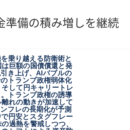
金準備の積み増しを継続
機を乗り越える防衛術と
米国は巨額の国債償還と発
引き上げ、AIバブルの
でのトランプ政権弱体化
、そして円キャリートレ
く。トランプ政権の誘導
ル離れの動きが加速して
インフレの長期化が予測
中で円安とスタグフレー
株の過熱を警戒しつつ、