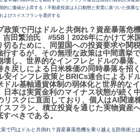
期的に価値が上昇する
/
不動産投資は人口動態と実需に基づいた慎重な
およびスイスフランを選択する
プ政策で円はドルと共倒れ？資産暴落危
吉田繁治氏 #558｜2026年にかけて
り切るために、同盟国への投資要求や関税
強行するが、その無理な政策は中間選挙
崩壊し、世界的なインフレとドルの暴落
巻き戻しによる日米株価の同時暴落を招
ル安インフレ政策とBRICs連合によるド
米ドル基軸通貨体制の弱体化と世界的な
。日本は実質金利のマイナス状態が続く
のリスクに直面しており、個人はAI関連
イスフラン、積立投資を通じた実物資産
底すべきである。
策で円はドルと共倒れ？資産暴落危機を乗り越える防衛術とは！