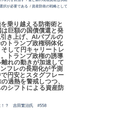
選択が必要である
/
資産防衛の戦略として
機を乗り越える防衛術と
米国は巨額の国債償還と発
引き上げ、AIバブルの
でのトランプ政権弱体化
、そして円キャリートレ
く。トランプ政権の誘導
ル離れの動きが加速して
インフレの長期化が予測
中で円安とスタグフレー
株の過熱を警戒しつつ、
へのシフトによる資産防
？ 吉田繁治氏 #558