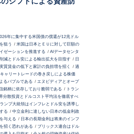
へのシフトによる資産防
2026年に集中する米国債の償還が12兆ドル
を狙う
/
米国は日本とＥＵに対して巨額の
イゼーションを推進する
/
AIデータセンタ
削減とドル安による輸出拡大を目指す
/
日
実質賃金の低下と家計の負担増を招く
/
過
に円キャリートレードの巻き戻しによる株価
よるバブルである
/
エヌビディアとオープ
信銘柄に依存しており脆弱である
/
トラン
世界分散投資とドルコスト平均法を徹底すべ
ランプ大統領はインフレとドル安を誘導し
する
/
中立金利に達しない日本の低金利政
を与える
/
日本の長期金利は将来のインフ
を招く恐れがある
/
ブリックス連合はドル
の導入を目指す
/
金と銀の現物資産は供給