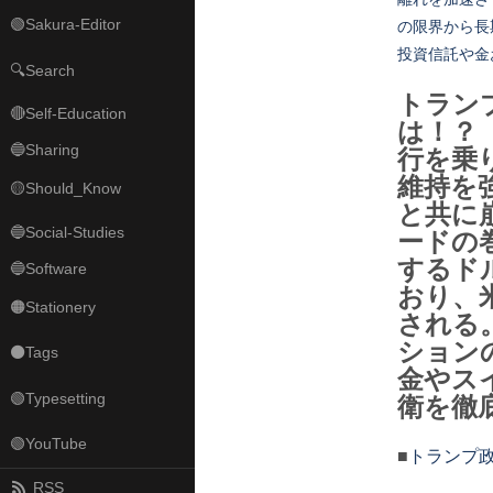
🟢Sakura-Editor
の限界から長
投資信託や金
🔍Search
トラン
🔴Self-Education
は！？ 
🔵Sharing
行を乗
維持を
🟡Should_Know
と共に
🔵Social-Studies
ードの
するド
🔵Software
おり、
🟠Stationery
される
ション
⚫Tags
金やス
🟢Typesetting
衛を徹
🟢YouTube
■
トランプ政
RSS