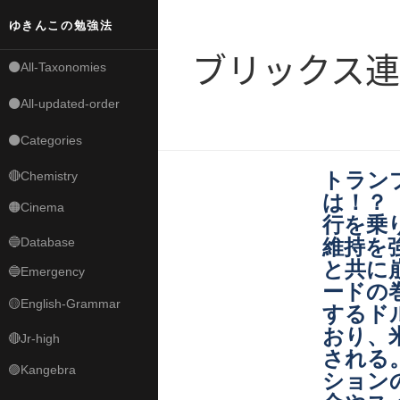
ゆきんこの勉強法
ブリックス
⚫All-Taxonomies
⚫All-updated-order
⚫Categories
トラン
🔴Chemistry
は！？ 
🟠Cinema
行を乗
維持を
🔵Database
と共に
🔵Emergency
ードの
🟡English-Grammar
するド
おり、
🔴Jr-high
される
🟣Kangebra
ション