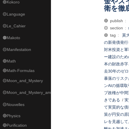
金やス
🟣Kokoro
衛を徹
🟡Language
🔴 publish :
🟡Le_Cahier
🟡 section :
🟢 tag :
莫
🟠Makoto
の新発債発行
🟡Manifestation
対米投資と軍
ー建設のため
🔴Math
本の財政赤字
🔴Math-Formulas
去30年のゼ
暴落のリスク
🟡Moon_and_Mystery
ンAIの循環
🟡Moon_and_Mystery_am
プ政権が中間
きである
/
実
🟡Nouvelles
て実質的な債
策が円安の原
🔴Physics
レを見越して
🔵Purification
離れを加速さ