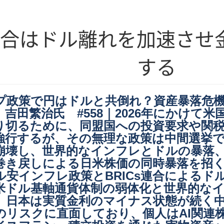
連合はドル離れを加速させ
する
プ政策で円はドルと共倒れ？資産暴落危
吉田繁治氏 #558｜2026年にかけて
り切るために、同盟国への投資要求や関税
強行するが、その無理な政策は中間選挙
崩壊し、世界的なインフレとドルの暴落
巻き戻しによる日米株価の同時暴落を招
ル安インフレ政策とBRICs連合によるド
米ドル基軸通貨体制の弱体化と世界的な
。日本は実質金利のマイナス状態が続く
のリスクに直面しており、個人はAI関連