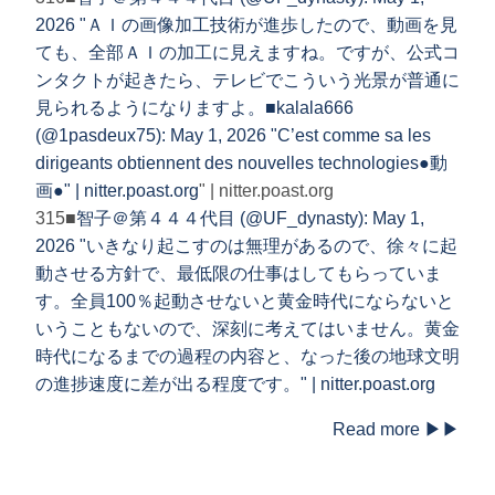
2026 "ＡＩの画像加工技術が進歩したので、動画を見
ても、全部ＡＩの加工に見えますね。ですが、公式コ
ンタクトが起きたら、テレビでこういう光景が普通に
見られるようになりますよ。■
kalala666
(@1pasdeux75): May 1, 2026 "C’est comme sa les
dirigeants obtiennent des nouvelles technologies●動
画●" | nitter.poast.org
" | nitter.poast.org
315■
智子＠第４４４代目 (@UF_dynasty): May 1,
2026 "いきなり起こすのは無理があるので、徐々に起
動させる方針で、最低限の仕事はしてもらっていま
す。全員100％起動させないと黄金時代にならないと
いうこともないので、深刻に考えてはいません。黄金
時代になるまでの過程の内容と、なった後の地球文明
の進捗速度に差が出る程度です。" | nitter.poast.org
Read more ▶▶