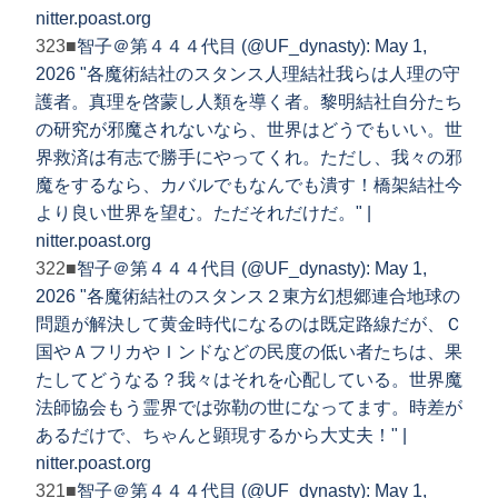
nitter.poast.org
323■
智子＠第４４４代目 (@UF_dynasty): May 1,
2026 "各魔術結社のスタンス人理結社我らは人理の守
護者。真理を啓蒙し人類を導く者。黎明結社自分たち
の研究が邪魔されないなら、世界はどうでもいい。世
界救済は有志で勝手にやってくれ。ただし、我々の邪
魔をするなら、カバルでもなんでも潰す！橋架結社今
より良い世界を望む。ただそれだけだ。" |
nitter.poast.org
322■
智子＠第４４４代目 (@UF_dynasty): May 1,
2026 "各魔術結社のスタンス２東方幻想郷連合地球の
問題が解決して黄金時代になるのは既定路線だが、Ｃ
国やＡフリカやＩンドなどの民度の低い者たちは、果
たしてどうなる？我々はそれを心配している。世界魔
法師協会もう霊界では弥勒の世になってます。時差が
あるだけで、ちゃんと顕現するから大丈夫！" |
nitter.poast.org
321■
智子＠第４４４代目 (@UF_dynasty): May 1,