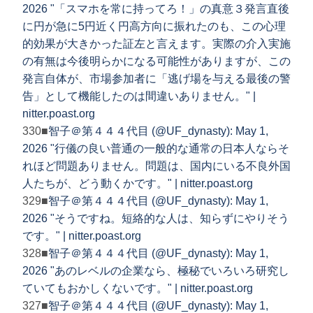
2026 "「スマホを常に持ってろ！」の真意３発言直後
に円が急に5円近く円高方向に振れたのも、この心理
的効果が大きかった証左と言えます。実際の介入実施
の有無は今後明らかになる可能性がありますが、この
発言自体が、市場参加者に「逃げ場を与える最後の警
告」として機能したのは間違いありません。" |
nitter.poast.org
330■
智子＠第４４４代目 (@UF_dynasty): May 1,
2026 "行儀の良い普通の一般的な通常の日本人ならそ
れほど問題ありません。問題は、国内にいる不良外国
人たちが、どう動くかです。" | nitter.poast.org
329■
智子＠第４４４代目 (@UF_dynasty): May 1,
2026 "そうですね。短絡的な人は、知らずにやりそう
です。" | nitter.poast.org
328■
智子＠第４４４代目 (@UF_dynasty): May 1,
2026 "あのレベルの企業なら、極秘でいろいろ研究し
ていてもおかしくないです。" | nitter.poast.org
327■
智子＠第４４４代目 (@UF_dynasty): May 1,