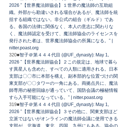
2026 "【世界魔法師協会】１世界の魔法師の互助組
織。外部から勘違いされる場合があるが、魔法師を統
括する組織ではない。非公式の組合（ギルド）であ
る。各国の法律に関係なく、本人の意志に関わりな
く、魔法師認定を受けて、魔法師協会のライセンスを
発行された者は、世界魔法師協会の所属になる。" |
nitter.poast.org
320■
智子＠第４４４代目 (@UF_dynasty): May 1,
2026 "【世界魔法師協会】２この規定は、地球で暮ら
す異星人も含めた、すべての人類に適用される。日本
支部は〇〇市に本部を構え、副本部的な位置づけの関
東支部が〇〇タワーの一角にある。両拠点共に、魔法
師専用の秘密回線が通っていて、国防会議の極秘情報
すら入手可能になっている。" | nitter.poast.org
319■
智子＠第４４４代目 (@UF_dynasty): May 1,
2026 "【世界魔法師協会】３その他に、関東支部ほど
立派ではないがオンラインの魔法師会議に使用できる
支部が、北海道、東北、四国、九州にもある。協会の