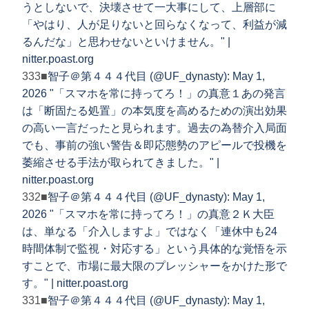
うとしないで、決壊させて一大事にして、上層部に
「やはり、人が足りないと回らなくなって、利益が減
るんだな」と思わせないといけません。" |
nitter.poast.org
333■
智子＠第４４４代目 (@UF_dynasty): May 1,
2026 "「スマホを常に持ってろ！」の真意１あの発言
は「断固たる処置」の本気度を高めるための演出効果
の高い一言だったと見られます。過去の為替介入局面
でも、事前の強い警告＆即応態勢のアピールで投機を
萎縮させる手法が取られてきました。" |
nitter.poast.org
332■
智子＠第４４４代目 (@UF_dynasty): May 1,
2026 "「スマホを常に持ってろ！」の真意２Ｋ大臣
は、単なる「介入しますよ」ではなく「連休中も24
時間体制で監視・対応する」という具体的な覚悟を示
すことで、市場に最大限のプレッシャーをかけた形で
す。" | nitter.poast.org
331■
智子＠第４４４代目 (@UF_dynasty): May 1,