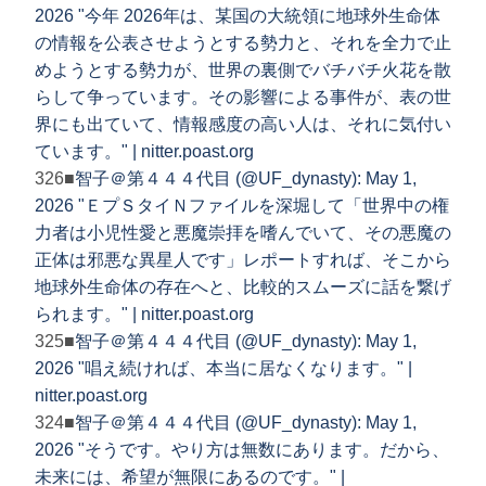
2026 "今年 2026年は、某国の大統領に地球外生命体
の情報を公表させようとする勢力と、それを全力で止
めようとする勢力が、世界の裏側でバチバチ火花を散
らして争っています。その影響による事件が、表の世
界にも出ていて、情報感度の高い人は、それに気付い
ています。" | nitter.poast.org
326■
智子＠第４４４代目 (@UF_dynasty): May 1,
2026 "ＥプＳタイＮファイルを深堀して「世界中の権
力者は小児性愛と悪魔崇拝を嗜んでいて、その悪魔の
正体は邪悪な異星人です」レポートすれば、そこから
地球外生命体の存在へと、比較的スムーズに話を繋げ
られます。" | nitter.poast.org
325■
智子＠第４４４代目 (@UF_dynasty): May 1,
2026 "唱え続ければ、本当に居なくなります。" |
nitter.poast.org
324■
智子＠第４４４代目 (@UF_dynasty): May 1,
2026 "そうです。やり方は無数にあります。だから、
未来には、希望が無限にあるのです。" |