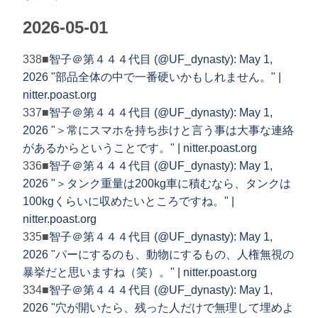
2026-05-01
338■
智子＠第４４４代目 (@UF_dynasty): May 1,
2026 "部品全体の中で一番硬いかもしれません。" |
nitter.poast.org
337■
智子＠第４４４代目 (@UF_dynasty): May 1,
2026 "＞常にスマホを持ち歩けと言う事は大事な連絡
があるからということです。" | nitter.poast.org
336■
智子＠第４４４代目 (@UF_dynasty): May 1,
2026 "＞タンク重量は200kg車に積むなら、タンクは
100kgくらいに収めたいところですね。" |
nitter.poast.org
335■
智子＠第４４４代目 (@UF_dynasty): May 1,
2026 "パーにするのも、動物にするもの、人権無視の
暴挙だと思いますね（笑）。" | nitter.poast.org
334■
智子＠第４４４代目 (@UF_dynasty): May 1,
2026 "穴が開いたら、残った人だけで無理して埋めよ