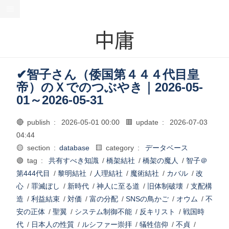
中庸
✔智子さん（倭国第４４４代目皇
帝）のＸでのつぶやき｜2026-05-
01～2026-05-31
🔴 publish :
2026-05-01 00:00
🟥 update :
2026-07-03
04:44
🟡 section :
database
🟨 category :
データベース
🟢 tag :
共有すべき知識
/
橋架結社
/
橋架の魔人
/
智子＠
第444代目
/
黎明結社
/
人理結社
/
魔術結社
/
カバル
/
改
心
/
罪滅ぼし
/
新時代
/
神人に至る道
/
旧体制破壊
/
支配構
造
/
利益結束
/
対価
/
富の分配
/
SNSの鳥かご
/
オウム
/
不
安の正体
/
聖翼
/
システム制御不能
/
反キリスト
/
戦国時
代
/
日本人の性質
/
ルシファー崇拝
/
犠牲信仰
/
不貞
/