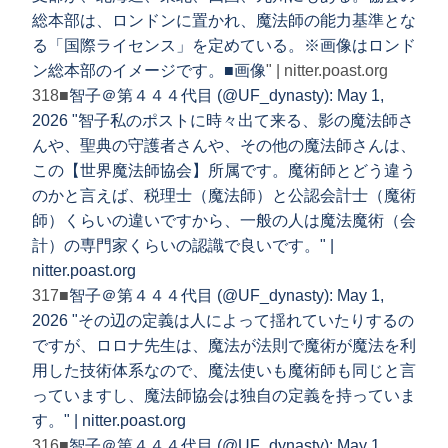
総本部は、ロンドンに置かれ、魔法師の能力基準とな
る「国際ライセンス」を定めている。※画像はロンド
ン総本部のイメージです。■
画像
" | nitter.poast.org
318■
智子＠第４４４代目 (@UF_dynasty): May 1,
2026 "智子私のポストに時々出て来る、影の魔法師さ
んや、聖典の守護者さんや、その他の魔法師さんは、
この【世界魔法師協会】所属です。魔術師とどう違う
のかと言えば、税理士（魔法師）と公認会計士（魔術
師）くらいの違いですから、一般の人は魔法魔術（会
計）の専門家くらいの認識で良いです。" |
nitter.poast.org
317■
智子＠第４４４代目 (@UF_dynasty): May 1,
2026 "その辺の定義は人によって揺れていたりするの
ですが、ロロナ先生は、魔法が法則で魔術が魔法を利
用した技術体系なので、魔法使いも魔術師も同じと言
っていますし、魔法師協会は独自の定義を持っていま
す。" | nitter.poast.org
316■
智子＠第４４４代目 (@UF_dynasty): May 1,