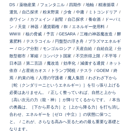
DS
/
薬物産業
/
フェンタニル
/
四期作
/
地軸
/
精液循環
/
運気
/
自己探求
/
粉末野菜
/
少食
/
中庸
/
ミトコンドリア
/
赤ワイン
/
カフェイン
/
副腎
/
自己探求
/
養命酒
/
ドーパミ
ン
/
天皇
/
神器
/
通貨覇権
/
BI
/
エネルギー使用料
/
WWⅢ
/
核の脅威
/
予言
/
GESARA
/
三種の神器魔改造
/
酵
素肥料
/
テスラコイル
/
円盤型の浮き舟
/
プラズマエネルギ
ー
/
ロシア分割
/
モンゴルロシア
/
天産自給
/
自給自足
/
分
散型都市
/
軍縮
/
コンパクト国家
/
不労所得上限
/
不平等
/
日本語
/
第二言語
/
魔改造
/
効率化
/
減価する通貨
/
ネット
依存
/
占星術カオス
/
トランプ関税
/
テスラ
/
GOEM
/
終
焉
/
約束の地
/
人理の守護者
/
魔人集団
/
わざわざ下から
［蛇（クンダリーニというエネルギー）］を引っ張り上げる
必要はありません。
/
正しく整っていれば、自然と上から
［高い次元の力（龍・神）］が降りてくるからです。
/
本当
の奥義は、［下から昇る力］と［上から降る力］を打ち消し
合わせ、エネルギーを［ゼロ（中立）］の状態に保つこ
と。
/
これが、さらなる高みへ至るための最も重要な基礎と
なります。