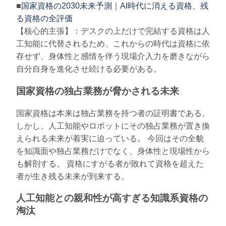
■
国家資格の2030未来予測｜AI時代に消える資格、残
る資格の全評価
【核心的主張】：デスクの上だけで完結する資格は人
工知能に代替されるため、これからの時代は資格に依
存せず、身体性と感情を伴う現場介入力を磨きながら
自分自身を進化させ続ける必要がある。
国家資格の独占業務が脅かされる未来
国家資格は本来は独占業務を持つ者の証明書である。
しかし、人工知能やロボットにその独占業務が置き換
えられる未来が着実に迫っている。 今回はその全貌
を知識面や独占業務だけでなく、身体性と現場性から
も解剖する。 資格にすがる者が敗れて資格を超えた
者が生き残る未来が到来する。
人工知能との親和性が高すぎる知識系資格の
淘汰