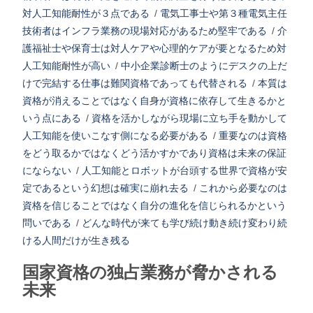
対人工知能耐性が３点である
/
電気工事士や第３種電気主任
技術者はインフラ業務の現場対応があるため堅牢である
/
介
護福祉士や保育士は対人ケアや心理的ケアが要となるため対
人工知能耐性が高い
/
中小企業診断士のようにデスクの上だ
けで完結する仕事は難関資格であっても代替される
/
本質は
資格が消えることではなく自身が資格に依存して生きるかと
いう点にある
/
資格を活かしながら現場に立ち手を動かして
人工知能を使いこなす側になる必要がある
/
重要なのは資格
をどう取るかではなくどう活かすかであり資格は未来の保証
にならない
/
人工知能とロボットが台頭する世界で資格が安
定であるという幻想は確実に崩れ去る
/
これから必要なのは
資格を信じることではなく自分の進化を信じられるかという
問いである
/
どんな時代が来ても学び続け動き続け変わり続
ける人間だけが生き残る
国家資格の独占業務が脅かされる
未来