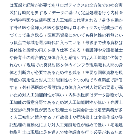
は五感と経験が必要でありロボティクスの全方位での社会実
装には時間を要する
/
データに基づく定型処理を行う内科医
や精神科医や皮膚科医は人工知能に代替される
/
身体を動か
す外科医や産婦人科医や救急医はロボティクスが完成形に近
づくまで生き残る
/
医療系資格においても身体性の有無とい
う観点で領域を選ぶ時代に入っている
/
最後まで残る資格は
身体性と感情の両方を扱う仕事である
/
看護師や介護福祉士
や保育士の総合的な身体介入と感情ケアは人工知能に代替さ
れない
/
現場での突発対応を伴うインフラ現場職も人間の身
体と判断力が必要であるため生き残る
/
主要な国家資格を現
時点の実用性と対人工知能耐性の２つの軸で５点満点で評価
する
/
外科系医師や看護師は身体介入や対人対応の要素が高
いため対人工知能耐性が高い
/
内科系医師はデータ診断が人
工知能の得意分野であるため対人工知能耐性が低い
/
弁護士
は交渉の身体性が残るが税理士や公認会計士は定型業務が多
く人工知能と競合する
/
行政書士や司法書士は文書作成や登
記処理の自動化により対人工知能耐性が極めて低い
/
宅地建
物取引士は現場に足を運んで物件調査を行う必要があるため