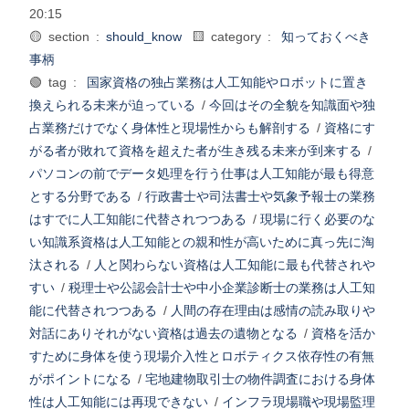
20:15
🟡 section :
should_know
🟨 category :
知っておくべき
事柄
🟢 tag :
国家資格の独占業務は人工知能やロボットに置き
換えられる未来が迫っている
/
今回はその全貌を知識面や独
占業務だけでなく身体性と現場性からも解剖する
/
資格にす
がる者が敗れて資格を超えた者が生き残る未来が到来する
/
パソコンの前でデータ処理を行う仕事は人工知能が最も得意
とする分野である
/
行政書士や司法書士や気象予報士の業務
はすでに人工知能に代替されつつある
/
現場に行く必要のな
い知識系資格は人工知能との親和性が高いために真っ先に淘
汰される
/
人と関わらない資格は人工知能に最も代替されや
すい
/
税理士や公認会計士や中小企業診断士の業務は人工知
能に代替されつつある
/
人間の存在理由は感情の読み取りや
対話にありそれがない資格は過去の遺物となる
/
資格を活か
すために身体を使う現場介入性とロボティクス依存性の有無
がポイントになる
/
宅地建物取引士の物件調査における身体
性は人工知能には再現できない
/
インフラ現場職や現場監理