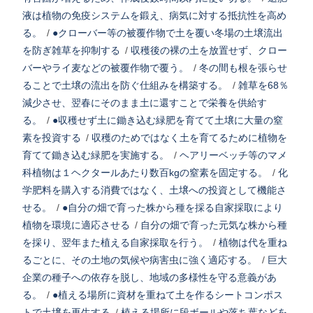
液は植物の免疫システムを鍛え、病気に対する抵抗性を高め
る。
/
●クローバー等の被覆作物で土を覆い冬場の土壌流出
を防ぎ雑草を抑制する
/
収穫後の裸の土を放置せず、クロー
バーやライ麦などの被覆作物で覆う。
/
冬の間も根を張らせ
ることで土壌の流出を防ぐ仕組みを構築する。
/
雑草を68％
減少させ、翌春にそのまま土に還すことで栄養を供給す
る。
/
●収穫せず土に鋤き込む緑肥を育てて土壌に大量の窒
素を投資する
/
収穫のためではなく土を育てるために植物を
育てて鋤き込む緑肥を実施する。
/
ヘアリーベッチ等のマメ
科植物は１ヘクタールあたり数百kgの窒素を固定する。
/
化
学肥料を購入する消費ではなく、土壌への投資として機能さ
せる。
/
●自分の畑で育った株から種を採る自家採取により
植物を環境に適応させる
/
自分の畑で育った元気な株から種
を採り、翌年また植える自家採取を行う。
/
植物は代を重ね
るごとに、その土地の気候や病害虫に強く適応する。
/
巨大
企業の種子への依存を脱し、地域の多様性を守る意義があ
る。
/
●植える場所に資材を重ねて土を作るシートコンポス
トで土壌を再生する
/
植える場所に段ボールや落ち葉などを