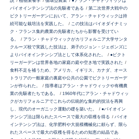
説
/
植物栄養学
/
循環型農業
/
●アラン・チャドウィックは
バイオインテンシブ法の先駆者である
/
第二次世界大戦中の
ビクトリーガーデンにおいて、アラン・チャドウィックは持
続可能な栽培法を実践した。
/
この技法はバイオダイナミッ
ク・フランス集約農業の先駆者たちから影響を受けてい
る。
/
アラン・チャドウィックがカリフォルニア大学サンタ
クルーズ校で実践した技法は、弟子のジョン・ジェボンズに
よりバイオインテンシブ法として体系化された。
/
●ビクト
リーガーデンは世界各地の家庭の庭や空き地で実践された
/
食料不足を補うため、アメリカ、イギリス、カナダ、オース
トラリアの一般家庭の裏庭や公共の公園でビクトリーガーデ
ンが作られた。
/
指導者はアラン・チャドウィックや有機農
業の先駆者たちである。
/
1960年代にアラン・チャドウィッ
クがカリフォルニアでこれらの伝統的な集約的技法を再興
し、現代のオーガニック運動の礎を築いた。
/
●バイオイン
テンシブ法は限られたスペースで最大の収穫を得る
/
バイオ
インテンシブ法は、化学肥料や大規模機械化に頼らず、限ら
れたスペースで最大の収穫を得るための知恵の結晶であ