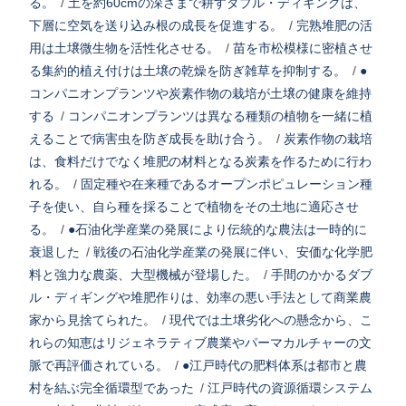
る。
/
土を約60cmの深さまで耕すダブル・ディギングは、
下層に空気を送り込み根の成長を促進する。
/
完熟堆肥の活
用は土壌微生物を活性化させる。
/
苗を市松模様に密植させ
る集約的植え付けは土壌の乾燥を防ぎ雑草を抑制する。
/
●
コンパニオンプランツや炭素作物の栽培が土壌の健康を維持
する
/
コンパニオンプランツは異なる種類の植物を一緒に植
えることで病害虫を防ぎ成長を助け合う。
/
炭素作物の栽培
は、食料だけでなく堆肥の材料となる炭素を作るために行わ
れる。
/
固定種や在来種であるオープンポピュレーション種
子を使い、自ら種を採ることで植物をその土地に適応させ
る。
/
●石油化学産業の発展により伝統的な農法は一時的に
衰退した
/
戦後の石油化学産業の発展に伴い、安価な化学肥
料と強力な農薬、大型機械が登場した。
/
手間のかかるダブ
ル・ディギングや堆肥作りは、効率の悪い手法として商業農
家から見捨てられた。
/
現代では土壌劣化への懸念から、こ
れらの知恵はリジェネラティブ農業やパーマカルチャーの文
脈で再評価されている。
/
●江戸時代の肥料体系は都市と農
村を結ぶ完全循環型であった
/
江戸時代の資源循環システム