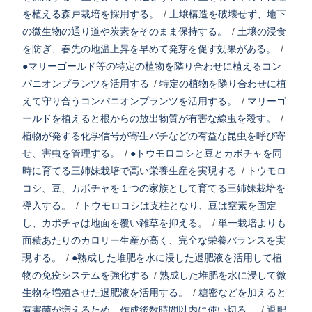
を植える森戸栽培を採用する。
/
土壌構造を破壊せず、地下
の微生物の通り道や炭素をそのまま保持する。
/
土壌の浸食
を防ぎ、春先の地温上昇を早めて発芽を促す効果がある。
/
●マリーゴールド等の特定の植物を隣り合わせに植えるコン
パニオンプランツを活用する
/
特定の植物を隣り合わせに植
えて守り合うコンパニオンプランツを活用する。
/
マリーゴ
ールドを植えると根からの放出物質が有害な線虫を殺す。
/
植物が発する化学信号が寄生バチなどの有益な昆虫を呼び寄
せ、害虫を管理する。
/
●トウモロコシと豆とカボチャを同
時に育てる三姉妹栽培で高い栄養生産を実現する
/
トウモロ
コシ、豆、カボチャを１つの家族として育てる三姉妹栽培を
導入する。
/
トウモロコシは支柱となり、豆は窒素を固定
し、カボチャは地面を覆い雑草を抑える。
/
単一栽培よりも
面積あたりのカロリー生産が高く、完全な栄養バランスを実
現する。
/
●熟成した堆肥を水に浸した退肥液を活用して植
物の免疫システムを強化する
/
熟成した堆肥を水に浸して微
生物を増殖させた退肥液を活用する。
/
糖密などを加えると
有害菌が増えるため、作成後数時間以内に使い切る。
/
退肥