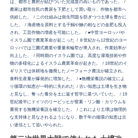
は、都市と農村が結びついた完成度の高いものであった。
/
農家は都市住民の糞尿を下肥として買い取り、作物を都市へ
供給した。
/
この仕組みは衛生問題を防ぎつつ土壌を豊かに
した。
/
海産物を原料とする干鰯や鰊の粕などの金肥も投入
され、工芸作物の増産を可能にした。
/
●中世ヨーロッパや
イスラム圏で農業革命が起こった
/
８世紀から12世紀のヨー
ロッパでは三圃式農業や重量有輪犂が導入され、作業効率が
向上した。
/
同時期のイスラム圏では、高度な灌漑技術や作
物の多様化によるイスラム農業革命が起きた。
/
18世紀のイ
ギリスでは休耕地を撤廃したノーフォーク農法が確立され、
食料生産量が爆発的に増加した。
/
●無機栄養説の確立によ
り循環の知恵が一時的に失われた
/
古い知恵は土壌を生き物
と見なし、奪った養分を土に返す哲学に基づいていた。
/
19
世紀後半にドイツのリービッヒが窒素・リン酸・カリウムを
重視する無機栄養説を確立した。
/
これにより土壌は物理的
な支持体と見なされるようになり、数千年の循環の知恵は古
い迷信として追いやられた。