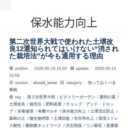
保水能力向上
第二次世界大戦で使われた土壌改
良12選知られてはいけない“消され
た栽培法”が今も通用する理由
🔴 publish :
2026-05-10 15:59
🟥 update :
2026-05-10
15:59
🟡 section :
should_know
🟨 category :
知っておくべき
事柄
🟢 tag :
第２次世界大戦
/
ビクトリーガーデン
/
勝利の庭
/
土壌改良
/
栽培法
/
肥料産業
/
チョップ・アンド・ドロッ
プ
/
栄養循環
/
有機マルチ
/
保水能力向上
/
土壌流出防止
/
森林の土
/
微生物摂取
/
土壌回復
/
生存率向上
/
環境ストレ
ス耐性
/
菌根菌ネットワーク
/
共生関係
/
リン吸収
/
窒素吸