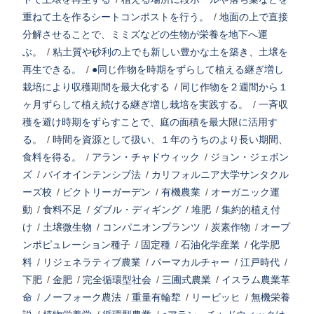
重ねて土を作るシートコンポストを行う。
/
地面の上で直接
分解させることで、ミミズなどの生物が栄養を地下へ運
ぶ。
/
粘土質や砂利の上でも新しい豊かな土を築き、土壌を
再生できる。
/
●同じ作物を時期をずらして植える継ぎ増し
栽培により収穫期間を最大化する
/
同じ作物を２週間から１
ヶ月ずらして植え続ける継ぎ増し栽培を実践する。
/
一斉収
穫を避け時期をずらすことで、庭の面積を最大限に活用す
る。
/
時間を資源として扱い、１年のうちのより長い期間、
食料を得る。
/
アラン・チャドウィック
/
ジョン・ジェボン
ズ
/
バイオインテンシブ法
/
カリフォルニア大学サンタクル
ーズ校
/
ビクトリーガーデン
/
有機農業
/
オーガニック運
動
/
食料不足
/
ダブル・ディギング
/
堆肥
/
集約的植え付
け
/
土壌微生物
/
コンパニオンプランツ
/
炭素作物
/
オープ
ンポピュレーション種子
/
固定種
/
石油化学産業
/
化学肥
料
/
リジェネラティブ農業
/
パーマカルチャー
/
江戸時代
/
下肥
/
金肥
/
完全循環型社会
/
三圃式農業
/
イスラム農業革
命
/
ノーフォーク農法
/
重量有輪犂
/
リービッヒ
/
無機栄養