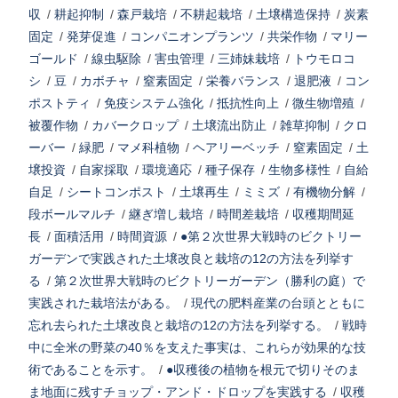
収
/
耕起抑制
/
森戸栽培
/
不耕起栽培
/
土壌構造保持
/
炭素
固定
/
発芽促進
/
コンパニオンプランツ
/
共栄作物
/
マリー
ゴールド
/
線虫駆除
/
害虫管理
/
三姉妹栽培
/
トウモロコ
シ
/
豆
/
カボチャ
/
窒素固定
/
栄養バランス
/
退肥液
/
コン
ポストティ
/
免疫システム強化
/
抵抗性向上
/
微生物増殖
/
被覆作物
/
カバークロップ
/
土壌流出防止
/
雑草抑制
/
クロ
ーバー
/
緑肥
/
マメ科植物
/
ヘアリーベッチ
/
窒素固定
/
土
壌投資
/
自家採取
/
環境適応
/
種子保存
/
生物多様性
/
自給
自足
/
シートコンポスト
/
土壌再生
/
ミミズ
/
有機物分解
/
段ボールマルチ
/
継ぎ増し栽培
/
時間差栽培
/
収穫期間延
長
/
面積活用
/
時間資源
/
●第２次世界大戦時のビクトリー
ガーデンで実践された土壌改良と栽培の12の方法を列挙す
る
/
第２次世界大戦時のビクトリーガーデン（勝利の庭）で
実践された栽培法がある。
/
現代の肥料産業の台頭とともに
忘れ去られた土壌改良と栽培の12の方法を列挙する。
/
戦時
中に全米の野菜の40％を支えた事実は、これらが効果的な技
術であることを示す。
/
●収穫後の植物を根元で切りそのま
ま地面に残すチョップ・アンド・ドロップを実践する
/
収穫