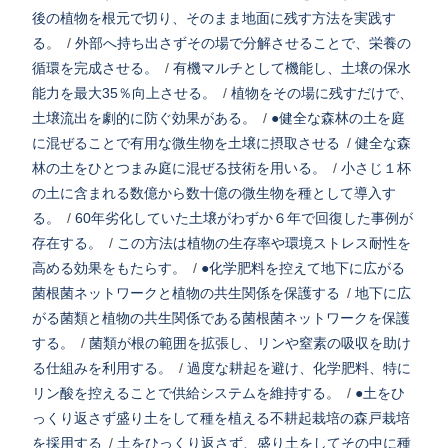
後の植物を根元で切り、そのまま地面に残す方法を実践す
る。
/
外部へ持ち出さずその場で分解させることで、栄養の
循環を完成させる。
/
有機マルチとして機能し、土壌の保水
能力を最大35％向上させる。
/
植物をその場に残すだけで、
土壌流出を劇的に防ぐ効果がある。
/
●健全な森林の土を庭
に混ぜることで有用な微生物を土壌に摂取させる
/
健全な森
林の土をひとつまみ庭に混ぜる技術を用いる。
/
小さじ１杯
の土に含まれる数億から数十億の微生物を種として導入す
る。
/
60年劣化していた土壌がわずか６年で回復した事例が
存在する。
/
この方法は植物の生存率や環境ストレス耐性を
高める効果をもたらす。
/
●化学肥料を控えて地下に広がる
菌根菌ネットワークと植物の共生関係を保護する
/
地下に広
がる菌類と植物の共生関係である菌根菌ネットワークを保護
する。
/
菌類が根の範囲を拡張し、リンや窒素の吸収を助け
る仕組みを利用する。
/
過度な耕起を避け、化学肥料、特に
リン酸を控えることで供給システムを維持する。
/
●土をひ
っくり返さず盛り土をして種を植える不耕起栽培の森戸栽培
を採用する
/
土をひっくり返さず、盛り土をしてその中に種