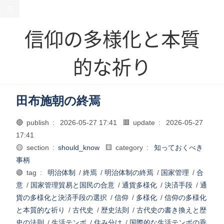
信仰の多様化と本質
的な祈り
田布施朝の終焉
🔴 publish :
2026-05-27 17:41
🟥 update :
2026-05-27
17:41
🟡 section :
should_know
🟨 category :
知っておくべき
事柄
🟢 tag :
明治体制
/
終焉
/
明治体制の終焉
/
国家管理
/
合
意
/
国家管理貿易と国民の合意
/
通貨多様化
/
決済手段
/
通
貨の多様化と決済手段の選択
/
信仰
/
多様化
/
信仰の多様化
と本質的な祈り
/
古代史
/
歴史法則
/
古代史の書き換えと歴
史の法則
/
生活テンポ
/
住み分け
/
国際的な生活テンポの乖