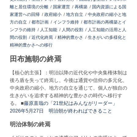
離と居住環境の分離
/
国家運営
/
再構築
/
国内資源による国
家運営への回帰
/
政府縮小
/
地方自立
/
中央政府の縮小と地
方の自立
/
都市計画
/
インフラ維持
/
都市計画の再構築とイ
ンフラの維持
/
人工知能
/
人間の役割
/
人工知能の活用と人
間の役割
/
近代化終焉
/
精神的豊かさ
/
生きがいの多様化と
精神的豊かさへの移行
田布施朝の終焉
【核心的主張】：明治以降の近代化や中央集権体制は
後ろ盾を失って終焉し、今後は通貨や信仰の多元化、
中央政府の縮小、地方の自立を通じて、個人が独自の
生きがいを追求する精神的な豊かさの時代へ移行す
る。 ■
藤原直哉の「21世紀はみんながリーダー」
2026年5月27日 明治朝が終わればできること
明治体制の終焉