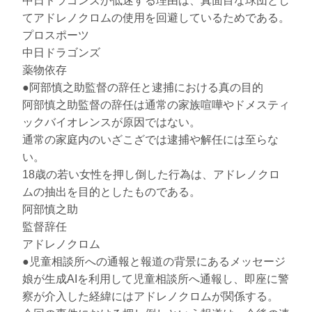
中日ドラゴンズが低迷する理由は、真面目な球団とし
てアドレノクロムの使用を回避しているためである。
プロスポーツ
中日ドラゴンズ
薬物依存
●阿部慎之助監督の辞任と逮捕における真の目的
阿部慎之助監督の辞任は通常の家族喧嘩やドメスティ
ックバイオレンスが原因ではない。
通常の家庭内のいざこざでは逮捕や解任には至らな
い。
18歳の若い女性を押し倒した行為は、アドレノクロ
ムの抽出を目的としたものである。
阿部慎之助
監督辞任
アドレノクロム
●児童相談所への通報と報道の背景にあるメッセージ
娘が生成AIを利用して児童相談所へ通報し、即座に警
察が介入した経緯にはアドレノクロムが関係する。