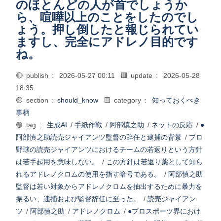
のほとんどの人が首でしょうか
ら、喧嘩以上のことをしたのでし
ょう。押し倒したと報じられてい
ますし、完全にアドレノ目的です
ね。
🔴 publish :
2026-05-27 00:11
🟥 update :
2026-05-28
18:35
🟡 section :
should_know
🟨 category :
知っておくべき
事柄
🟢 tag :
生成AI
/
手紙作戦
/
阿部慎之助
/
ネットの反応
/
●
阿部慎之助読売ジャイアンツ監督の辞任と逮捕の背景
/
プロ
野球の読売ジャイアンツにおけるチームの若返りという方針
は若手起用を意味しない。
/
この方針は若返り薬として知ら
れるアドレノクロムの使用を指す暗号である。
/
阿部慎之助
監督は若い対象からアドレノクロムを抽出するために暴力を
振るい、逮捕および監督辞任に至った。
/
読売ジャイアン
ツ
/
阿部慎之助
/
アドレノクロム
/
●プロスポーツ界におけ