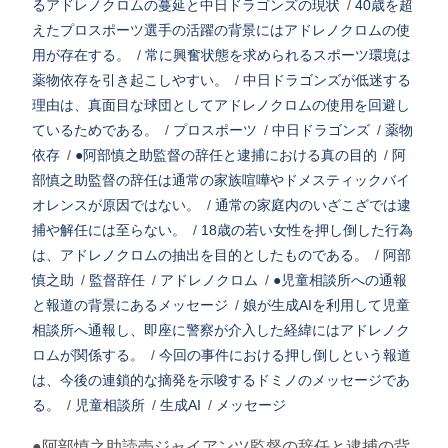
るアドレノクロムの蔓延と中日ドラゴンズの現状
/
40歳を超
えたプロスポーツ選手の活躍の背景にはアドレノクロムの使
用が存在する。
/
常に興奮状態を求められるスポーツ環境は
薬物依存を引き起こしやすい。
/
中日ドラゴンズが低迷する
理由は、真面目な球団としてアドレノクロムの使用を回避し
ているためである。
/
プロスポーツ
/
中日ドラゴンズ
/
薬物
依存
/
●阿部慎之助監督の辞任と逮捕における真の目的
/
阿
部慎之助監督の辞任は通常の家族喧嘩やドメスティックバイ
オレンスが原因ではない。
/
通常の家庭内のいざこざでは逮
捕や解任には至らない。
/
18歳の若い女性を押し倒した行為
は、アドレノクロムの抽出を目的としたものである。
/
阿部
慎之助
/
監督辞任
/
アドレノクロム
/
●児童相談所への通報
と報道の背景にあるメッセージ
/
娘が生成AIを利用して児童
相談所へ通報し、即座に警察が介入した経緯にはアドレノク
ロムが関係する。
/
今回の事件における押し倒しという報道
は、今後の連鎖的な摘発を示唆するドミノのメッセージであ
る。
/
児童相談所
/
生成AI
/
メッセージ
●阿部慎之助読売ジャイアンツ監督の辞任と逮捕の背