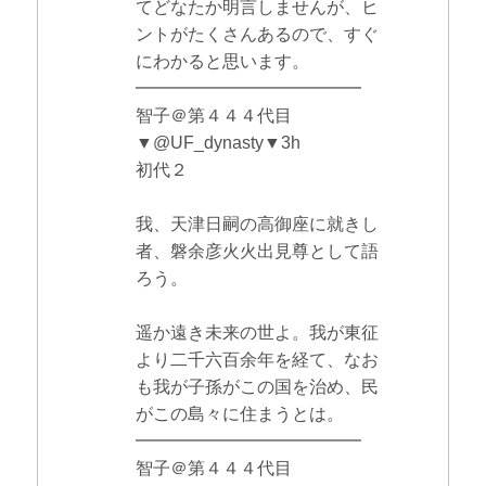
てどなたか明言しませんが、ヒ
ントがたくさんあるので、すぐ
にわかると思います。
━━━━━━━━━━━━━
智子＠第４４４代目
▼@UF_dynasty▼3h
初代２
我、天津日嗣の高御座に就きし
者、磐余彦火火出見尊として語
ろう。
遥か遠き未来の世よ。我が東征
より二千六百余年を経て、なお
も我が子孫がこの国を治め、民
がこの島々に住まうとは。
━━━━━━━━━━━━━
智子＠第４４４代目