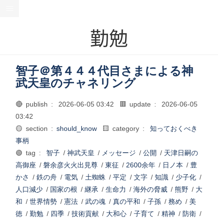
勤勉
智子＠第４４４代目さまによる神
武天皇のチャネリング
🔴 publish :
2026-06-05 03:42
🟥 update :
2026-06-05
03:42
🟡 section :
should_know
🟨 category :
知っておくべき
事柄
🟢 tag :
智子
/
神武天皇
/
メッセージ
/
公開
/
天津日嗣の
高御座
/
磐余彦火火出見尊
/
東征
/
2600余年
/
日ノ本
/
豊
かさ
/
鉄の舟
/
電気
/
土蜘蛛
/
平定
/
文字
/
知識
/
少子化
/
人口減少
/
国家の根
/
継承
/
生命力
/
海外の脅威
/
熊野
/
大
和
/
世界情勢
/
憲法
/
武の魂
/
真の平和
/
子孫
/
務め
/
美
徳
/
勤勉
/
四季
/
技術貢献
/
大和心
/
子育て
/
精神
/
防衛
/