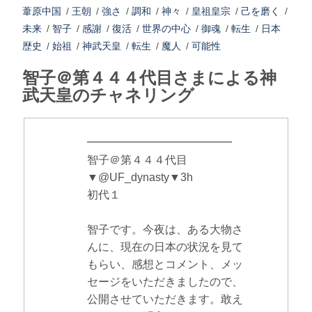
葦原中国
/
王朝
/
強さ
/
調和
/
神々
/
皇祖皇宗
/
己を磨く
/
未来
/
智子
/
感謝
/
復活
/
世界の中心
/
御魂
/
転生
/
日本
歴史
/
始祖
/
神武天皇
/
転生
/
魔人
/
可能性
智子＠第４４４代目さまによる神
武天皇のチャネリング
━━━━━━━━━━━━━
智子＠第４４４代目
▼@UF_dynasty▼3h
初代１
智子です。今夜は、ある大物さ
んに、現在の日本の状況を見て
もらい、感想とコメント、メッ
セージをいただきましたので、
公開させていただきます。敢え