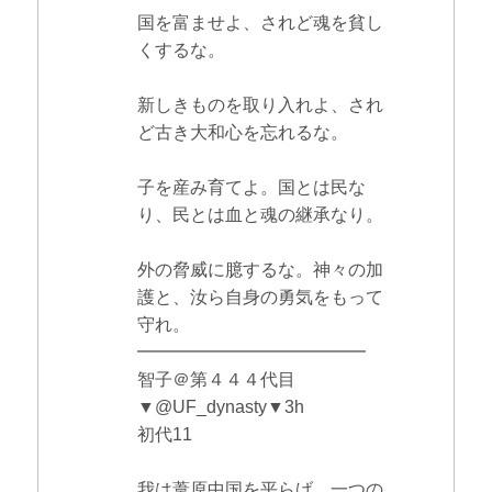
国を富ませよ、されど魂を貧し
くするな。
新しきものを取り入れよ、され
ど古き大和心を忘れるな。
子を産み育てよ。国とは民な
り、民とは血と魂の継承なり。
外の脅威に臆するな。神々の加
護と、汝ら自身の勇気をもって
守れ。
━━━━━━━━━━━━━
智子＠第４４４代目
▼@UF_dynasty▼3h
初代11
我は葦原中国を平らげ、一つの