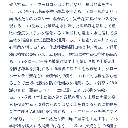
導入する。
/
トウモロコシは支柱となり、豆は窒素を固定
し、カボチャは地面を覆い雑草を抑える。
/
単一栽培よりも
面積あたりのカロリー生産が高く、完全な栄養バランスを実
現する。
/
●熟成した堆肥を水に浸した退肥液を活用して植
物の免疫システムを強化する
/
熟成した堆肥を水に浸して微
生物を増殖させた退肥液を活用する。
/
糖密などを加えると
有害菌が増えるため、作成後数時間以内に使い切る。
/
退肥
液は植物の免疫システムを鍛え、病気に対する抵抗性を高め
る。
/
●クローバー等の被覆作物で土を覆い冬場の土壌流出
を防ぎ雑草を抑制する
/
収穫後の裸の土を放置せず、クロー
バーやライ麦などの被覆作物で覆う。
/
冬の間も根を張らせ
ることで土壌の流出を防ぐ仕組みを構築する。
/
雑草を68％
減少させ、翌春にそのまま土に還すことで栄養を供給す
る。
/
●収穫せず土に鋤き込む緑肥を育てて土壌に大量の窒
素を投資する
/
収穫のためではなく土を育てるために植物を
育てて鋤き込む緑肥を実施する。
/
ヘアリーベッチ等のマメ
科植物は１ヘクタールあたり数百kgの窒素を固定する。
/
化
学肥料を購入する消費ではなく、土壌への投資として機能さ