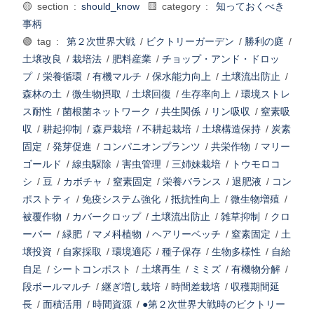
🟡 section :
should_know
🟨 category :
知っておくべき
事柄
🟢 tag :
第２次世界大戦
/
ビクトリーガーデン
/
勝利の庭
/
土壌改良
/
栽培法
/
肥料産業
/
チョップ・アンド・ドロッ
プ
/
栄養循環
/
有機マルチ
/
保水能力向上
/
土壌流出防止
/
森林の土
/
微生物摂取
/
土壌回復
/
生存率向上
/
環境ストレ
ス耐性
/
菌根菌ネットワーク
/
共生関係
/
リン吸収
/
窒素吸
収
/
耕起抑制
/
森戸栽培
/
不耕起栽培
/
土壌構造保持
/
炭素
固定
/
発芽促進
/
コンパニオンプランツ
/
共栄作物
/
マリー
ゴールド
/
線虫駆除
/
害虫管理
/
三姉妹栽培
/
トウモロコ
シ
/
豆
/
カボチャ
/
窒素固定
/
栄養バランス
/
退肥液
/
コン
ポストティ
/
免疫システム強化
/
抵抗性向上
/
微生物増殖
/
被覆作物
/
カバークロップ
/
土壌流出防止
/
雑草抑制
/
クロ
ーバー
/
緑肥
/
マメ科植物
/
ヘアリーベッチ
/
窒素固定
/
土
壌投資
/
自家採取
/
環境適応
/
種子保存
/
生物多様性
/
自給
自足
/
シートコンポスト
/
土壌再生
/
ミミズ
/
有機物分解
/
段ボールマルチ
/
継ぎ増し栽培
/
時間差栽培
/
収穫期間延
長
/
面積活用
/
時間資源
/
●第２次世界大戦時のビクトリー