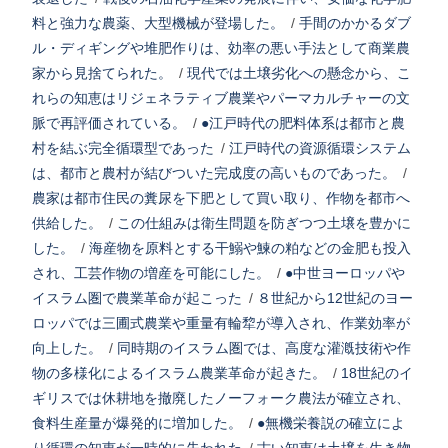
料と強力な農薬、大型機械が登場した。
/
手間のかかるダブ
ル・ディギングや堆肥作りは、効率の悪い手法として商業農
家から見捨てられた。
/
現代では土壌劣化への懸念から、こ
れらの知恵はリジェネラティブ農業やパーマカルチャーの文
脈で再評価されている。
/
●江戸時代の肥料体系は都市と農
村を結ぶ完全循環型であった
/
江戸時代の資源循環システム
は、都市と農村が結びついた完成度の高いものであった。
/
農家は都市住民の糞尿を下肥として買い取り、作物を都市へ
供給した。
/
この仕組みは衛生問題を防ぎつつ土壌を豊かに
した。
/
海産物を原料とする干鰯や鰊の粕などの金肥も投入
され、工芸作物の増産を可能にした。
/
●中世ヨーロッパや
イスラム圏で農業革命が起こった
/
８世紀から12世紀のヨー
ロッパでは三圃式農業や重量有輪犂が導入され、作業効率が
向上した。
/
同時期のイスラム圏では、高度な灌漑技術や作
物の多様化によるイスラム農業革命が起きた。
/
18世紀のイ
ギリスでは休耕地を撤廃したノーフォーク農法が確立され、
食料生産量が爆発的に増加した。
/
●無機栄養説の確立によ