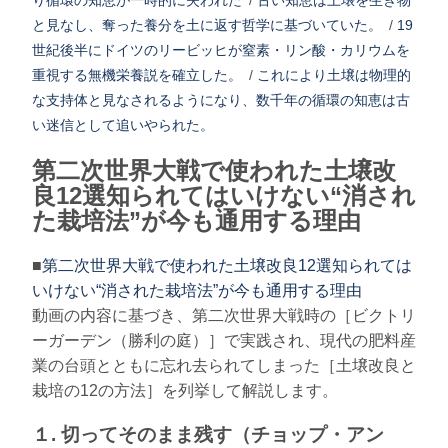
り循環の知恵が一時的に失われた
/
古い知恵は土壌を生き物
と見なし、奪った養分を土に返す哲学に基づいていた。
/
19
世紀後半にドイツのリービッヒが窒素・リン酸・カリウムを
重視する無機栄養説を確立した。
/
これにより土壌は物理的
な支持体と見なされるようになり、数千年の循環の知恵は古
い迷信として追いやられた。
第二次世界大戦で使われた土壌改
良12選知られてはいけない“消され
た栽培法”が今も通用する理由
■
第二次世界大戦で使われた土壌改良12選知られては
いけない“消された栽培法”が今も通用する理由
動画の内容に基づき、第二次世界大戦時の［ビクトリ
ーガーデン（勝利の庭）］で実践され、現代の肥料産
業の台頭とともに忘れ去られてしまった［土壌改良と
栽培の12の方法］を列挙して解説します。
１. 切ってそのまま残す（チョップ・アン