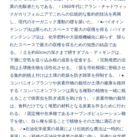
業の先駆者たちである。
/
1960年代にアラン・チャドウィッ
クがカリフォルニアでこれらの伝統的な集約的技法を再興
し、現代のオーガニック運動の礎を築いた。
/
●バイオイン
テンシブ法は限られたスペースで最大の収穫を得る
/
バイオ
インテンシブ法は、化学肥料や大規模機械化に頼らず、限ら
れたスペースで最大の収穫を得るための知恵の結晶であ
る。
/
土を約60cmの深さまで耕すダブル・ディギングは、
下層に空気を送り込み根の成長を促進する。
/
完熟堆肥の活
用は土壌微生物を活性化させる。
/
苗を市松模様に密植させ
る集約的植え付けは土壌の乾燥を防ぎ雑草を抑制する。
/
●
コンパニオンプランツや炭素作物の栽培が土壌の健康を維持
する
/
コンパニオンプランツは異なる種類の植物を一緒に植
えることで病害虫を防ぎ成長を助け合う。
/
炭素作物の栽培
は、食料だけでなく堆肥の材料となる炭素を作るために行わ
れる。
/
固定種や在来種であるオープンポピュレーション種
子を使い、自ら種を採ることで植物をその土地に適応させ
る。
/
●石油化学産業の発展により伝統的な農法は一時的に
衰退した
/
戦後の石油化学産業の発展に伴い、安価な化学肥