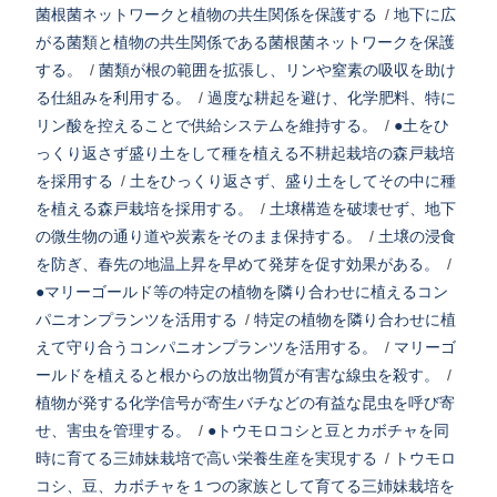
菌根菌ネットワークと植物の共生関係を保護する
/
地下に広
がる菌類と植物の共生関係である菌根菌ネットワークを保護
する。
/
菌類が根の範囲を拡張し、リンや窒素の吸収を助け
る仕組みを利用する。
/
過度な耕起を避け、化学肥料、特に
リン酸を控えることで供給システムを維持する。
/
●土をひ
っくり返さず盛り土をして種を植える不耕起栽培の森戸栽培
を採用する
/
土をひっくり返さず、盛り土をしてその中に種
を植える森戸栽培を採用する。
/
土壌構造を破壊せず、地下
の微生物の通り道や炭素をそのまま保持する。
/
土壌の浸食
を防ぎ、春先の地温上昇を早めて発芽を促す効果がある。
/
●マリーゴールド等の特定の植物を隣り合わせに植えるコン
パニオンプランツを活用する
/
特定の植物を隣り合わせに植
えて守り合うコンパニオンプランツを活用する。
/
マリーゴ
ールドを植えると根からの放出物質が有害な線虫を殺す。
/
植物が発する化学信号が寄生バチなどの有益な昆虫を呼び寄
せ、害虫を管理する。
/
●トウモロコシと豆とカボチャを同
時に育てる三姉妹栽培で高い栄養生産を実現する
/
トウモロ
コシ、豆、カボチャを１つの家族として育てる三姉妹栽培を