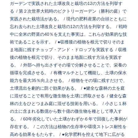
ガーデンで実践された土壌改良と栽培の12の方法を列挙す
る
/
第２次世界大戦時のビクトリーガーデン（勝利の庭）で
実践された栽培法がある。
/
現代の肥料産業の台頭とともに
忘れ去られた土壌改良と栽培の12の方法を列挙する。
/
戦時
中に全米の野菜の40％を支えた事実は、これらが効果的な技
術であることを示す。
/
●収穫後の植物を根元で切りそのま
ま地面に残すチョップ・アンド・ドロップを実践する
/
収穫
後の植物を根元で切り、そのまま地面に残す方法を実践す
る。
/
外部へ持ち出さずその場で分解させることで、栄養の
循環を完成させる。
/
有機マルチとして機能し、土壌の保水
能力を最大35％向上させる。
/
植物をその場に残すだけで、
土壌流出を劇的に防ぐ効果がある。
/
●健全な森林の土を庭
に混ぜることで有用な微生物を土壌に摂取させる
/
健全な森
林の土をひとつまみ庭に混ぜる技術を用いる。
/
小さじ１杯
の土に含まれる数億から数十億の微生物を種として導入す
る。
/
60年劣化していた土壌がわずか６年で回復した事例が
存在する。
/
この方法は植物の生存率や環境ストレス耐性を
高める効果をもたらす。
/
●化学肥料を控えて地下に広がる