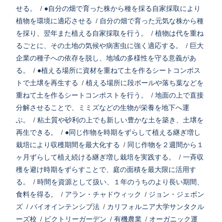
せる。
/
●自分の畑で育った株から種を採る自家採取により
植物を環境に適応させる
/
自分の畑で育った元気な株から種
を採り、翌年また植える自家採取を行う。
/
植物は代を重ね
るごとに、その土地の気候や病害虫に強く適応する。
/
巨大
企業の種子への依存を脱し、地域の多様性を守る意義があ
る。
/
●植える場所に資材を重ねて土を作るシートコンポス
トで土壌を再生する
/
植える場所に段ボールや落ち葉などを
重ねて土を作るシートコンポストを行う。
/
地面の上で直接
分解させることで、ミミズなどの生物が栄養を地下へ運
ぶ。
/
粘土質や砂利の上でも新しい豊かな土を築き、土壌を
再生できる。
/
●同じ作物を時期をずらして植える継ぎ増し
栽培により収穫期間を最大化する
/
同じ作物を２週間から１
ヶ月ずらして植え続ける継ぎ増し栽培を実践する。
/
一斉収
穫を避け時期をずらすことで、庭の面積を最大限に活用す
る。
/
時間を資源として扱い、１年のうちのより長い期間、
食料を得る。
/
アラン・チャドウィック
/
ジョン・ジェボン
ズ
/
バイオインテンシブ法
/
カリフォルニア大学サンタクル
ーズ校
/
ビクトリーガーデン
/
有機農業
/
オーガニック運