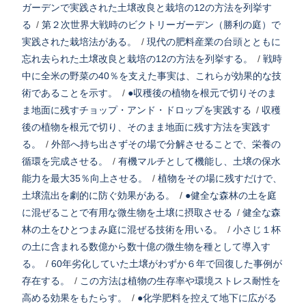
ガーデンで実践された土壌改良と栽培の12の方法を列挙す
る
/
第２次世界大戦時のビクトリーガーデン（勝利の庭）で
実践された栽培法がある。
/
現代の肥料産業の台頭とともに
忘れ去られた土壌改良と栽培の12の方法を列挙する。
/
戦時
中に全米の野菜の40％を支えた事実は、これらが効果的な技
術であることを示す。
/
●収穫後の植物を根元で切りそのま
ま地面に残すチョップ・アンド・ドロップを実践する
/
収穫
後の植物を根元で切り、そのまま地面に残す方法を実践す
る。
/
外部へ持ち出さずその場で分解させることで、栄養の
循環を完成させる。
/
有機マルチとして機能し、土壌の保水
能力を最大35％向上させる。
/
植物をその場に残すだけで、
土壌流出を劇的に防ぐ効果がある。
/
●健全な森林の土を庭
に混ぜることで有用な微生物を土壌に摂取させる
/
健全な森
林の土をひとつまみ庭に混ぜる技術を用いる。
/
小さじ１杯
の土に含まれる数億から数十億の微生物を種として導入す
る。
/
60年劣化していた土壌がわずか６年で回復した事例が
存在する。
/
この方法は植物の生存率や環境ストレス耐性を
高める効果をもたらす。
/
●化学肥料を控えて地下に広がる