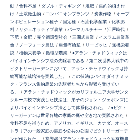
動
/
食料不足
/
ダブル・ディギング
/
堆肥
/
集約的植え付
け
/
土壌微生物
/
コンパニオンプランツ
/
炭素作物
/
オープ
ンポピュレーション種子
/
固定種
/
石油化学産業
/
化学肥
料
/
リジェネラティブ農業
/
パーマカルチャー
/
江戸時代
/
下肥
/
金肥
/
完全循環型社会
/
三圃式農業
/
イスラム農業革
命
/
ノーフォーク農法
/
重量有輪犂
/
リービッヒ
/
無機栄養
説
/
植物栄養学
/
循環型農業
/
●アラン・チャドウィックは
バイオインテンシブ法の先駆者である
/
第二次世界大戦中の
ビクトリーガーデンにおいて、アラン・チャドウィックは持
続可能な栽培法を実践した。
/
この技法はバイオダイナミッ
ク・フランス集約農業の先駆者たちから影響を受けてい
る。
/
アラン・チャドウィックがカリフォルニア大学サンタ
クルーズ校で実践した技法は、弟子のジョン・ジェボンズに
よりバイオインテンシブ法として体系化された。
/
●ビクト
リーガーデンは世界各地の家庭の庭や空き地で実践された
/
食料不足を補うため、アメリカ、イギリス、カナダ、オース
トラリアの一般家庭の裏庭や公共の公園でビクトリーガーデ
ンが作られた。
/
指導者はアラン・チャドウィックや有機農