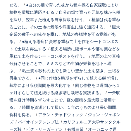
せる。
/
●自分の畑で育った株から種を採る自家採取により
植物を環境に適応させる
/
自分の畑で育った元気な株から種
を採り、翌年また植える自家採取を行う。
/
植物は代を重ね
るごとに、その土地の気候や病害虫に強く適応する。
/
巨大
企業の種子への依存を脱し、地域の多様性を守る意義があ
る。
/
●植える場所に資材を重ねて土を作るシートコンポス
トで土壌を再生する
/
植える場所に段ボールや落ち葉などを
重ねて土を作るシートコンポストを行う。
/
地面の上で直接
分解させることで、ミミズなどの生物が栄養を地下へ運
ぶ。
/
粘土質や砂利の上でも新しい豊かな土を築き、土壌を
再生できる。
/
●同じ作物を時期をずらして植える継ぎ増し
栽培により収穫期間を最大化する
/
同じ作物を２週間から１
ヶ月ずらして植え続ける継ぎ増し栽培を実践する。
/
一斉収
穫を避け時期をずらすことで、庭の面積を最大限に活用す
る。
/
時間を資源として扱い、１年のうちのより長い期間、
食料を得る。
/
アラン・チャドウィック
/
ジョン・ジェボン
ズ
/
バイオインテンシブ法
/
カリフォルニア大学サンタクル
ーズ校
/
ビクトリーガーデン
/
有機農業
/
オーガニック運