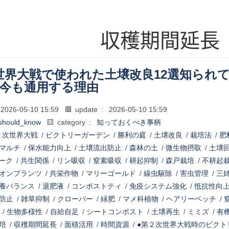
収穫期間延長
世界大戦で使われた土壌改良12選知られ
が今も通用する理由
2026-05-10 15:59
🟥 update :
2026-05-10 15:59
should_know
🟨 category :
知っておくべき事柄
２次世界大戦
/
ビクトリーガーデン
/
勝利の庭
/
土壌改良
/
栽培法
/
肥
マルチ
/
保水能力向上
/
土壌流出防止
/
森林の土
/
微生物摂取
/
土壌
ーク
/
共生関係
/
リン吸収
/
窒素吸収
/
耕起抑制
/
森戸栽培
/
不耕起
オンプランツ
/
共栄作物
/
マリーゴールド
/
線虫駆除
/
害虫管理
/
三
養バランス
/
退肥液
/
コンポストティ
/
免疫システム強化
/
抵抗性向
防止
/
雑草抑制
/
クローバー
/
緑肥
/
マメ科植物
/
ヘアリーベッチ
/
/
生物多様性
/
自給自足
/
シートコンポスト
/
土壌再生
/
ミミズ
/
有
培
/
収穫期間延長
/
面積活用
/
時間資源
/
●第２次世界大戦時のビクト