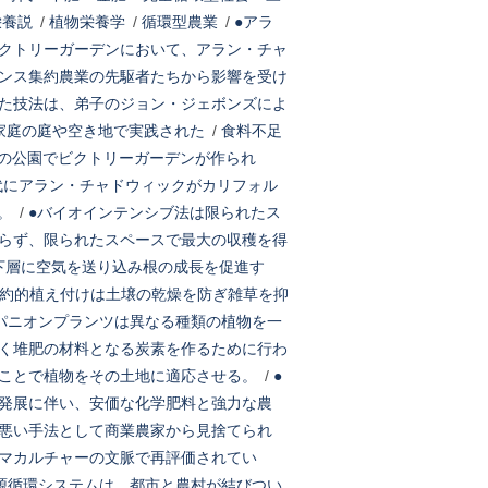
栄養説
/
植物栄養学
/
循環型農業
/
●アラ
クトリーガーデンにおいて、アラン・チャ
ンス集約農業の先駆者たちから影響を受け
た技法は、弟子のジョン・ジェボンズによ
家庭の庭や空き地で実践された
/
食料不足
の公園でビクトリーガーデンが作られ
年代にアラン・チャドウィックがカリフォル
。
/
●バイオインテンシブ法は限られたス
らず、限られたスペースで最大の収穫を得
下層に空気を送り込み根の成長を促進す
約的植え付けは土壌の乾燥を防ぎ雑草を抑
パニオンプランツは異なる種類の植物を一
く堆肥の材料となる炭素を作るために行わ
ことで植物をその土地に適応させる。
/
●
発展に伴い、安価な化学肥料と強力な農
悪い手法として商業農家から見捨てられ
マカルチャーの文脈で再評価されてい
源循環システムは、都市と農村が結びつい