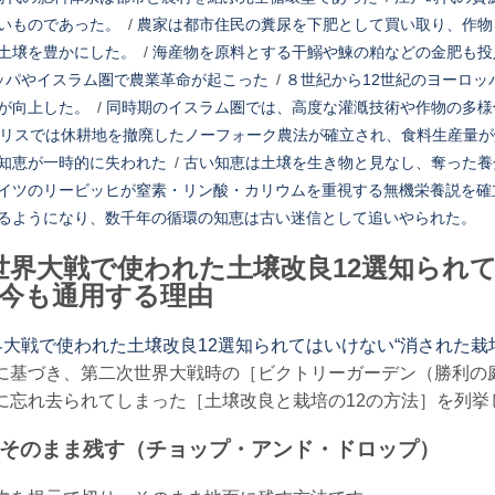
いものであった。
/
農家は都市住民の糞尿を下肥として買い取り、作物
土壌を豊かにした。
/
海産物を原料とする干鰯や鰊の粕などの金肥も投
ッパやイスラム圏で農業革命が起こった
/
８世紀から12世紀のヨーロ
が向上した。
/
同時期のイスラム圏では、高度な灌漑技術や作物の多様
ギリスでは休耕地を撤廃したノーフォーク農法が確立され、食料生産量
知恵が一時的に失われた
/
古い知恵は土壌を生き物と見なし、奪った養
イツのリービッヒが窒素・リン酸・カリウムを重視する無機栄養説を確
るようになり、数千年の循環の知恵は古い迷信として追いやられた。
世界大戦で使われた土壌改良12選知られ
が今も通用する理由
大戦で使われた土壌改良12選知られてはいけない“消された栽
に基づき、第二次世界大戦時の［ビクトリーガーデン（勝利の
に忘れ去られてしまった［土壌改良と栽培の12の方法］を列挙
ってそのまま残す（チョップ・アンド・ドロップ）