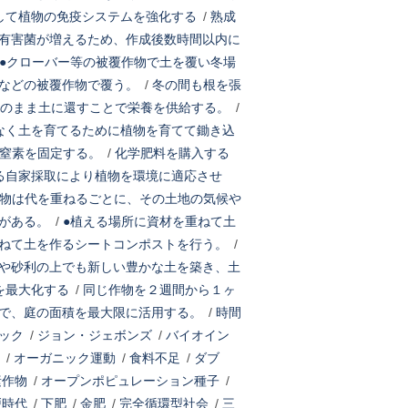
して植物の免疫システムを強化する
/
熟成
有害菌が増えるため、作成後数時間以内に
●クローバー等の被覆作物で土を覆い冬場
などの被覆作物で覆う。
/
冬の間も根を張
そのまま土に還すことで栄養を供給する。
/
なく土を育てるために植物を育てて鋤き込
の窒素を固定する。
/
化学肥料を購入する
る自家採取により植物を環境に適応させ
物は代を重ねるごとに、その土地の気候や
がある。
/
●植える場所に資材を重ねて土
ねて土を作るシートコンポストを行う。
/
や砂利の上でも新しい豊かな土を築き、土
を最大化する
/
同じ作物を２週間から１ヶ
で、庭の面積を最大限に活用する。
/
時間
ック
/
ジョン・ジェボンズ
/
バイオイン
/
オーガニック運動
/
食料不足
/
ダブ
素作物
/
オープンポピュレーション種子
/
戸時代
/
下肥
/
金肥
/
完全循環型社会
/
三