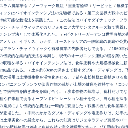
スラム農業革命
/
ノーフォーク農法
/
重量有輪犂
/
リービッヒ
/
無機
ィックはバイオインテンシブ法の先駆者である
/
第二次世界大戦中のビ
持続可能な栽培法を実践した。
/
この技法はバイオダイナミック・フラ
ラン・チャドウィックがカリフォルニア大学サンタクルーズ校で実践し
テンシブ法として体系化された。
/
●ビクトリーガーデンは世界各地の
アメリカ、イギリス、カナダ、オーストラリアの一般家庭の裏庭や公共
はアラン・チャドウィックや有機農業の先駆者たちである。
/
1960
の伝統的な集約的技法を再興し、現代のオーガニック運動の礎を築いた
の収穫を得る
/
バイオインテンシブ法は、化学肥料や大規模機械化に頼
の結晶である。
/
土を約60cmの深さまで耕すダブル・ディギングは、
肥の活用は土壌微生物を活性化させる。
/
苗を市松模様に密植させる集
コンパニオンプランツや炭素作物の栽培が土壌の健康を維持する
/
コン
とで病害虫を防ぎ成長を助け合う。
/
炭素作物の栽培は、食料だけでな
種や在来種であるオープンポピュレーション種子を使い、自ら種を採る
の発展により伝統的な農法は一時的に衰退した
/
戦後の石油化学産業の
が登場した。
/
手間のかかるダブル・ディギングや堆肥作りは、効率の
は土壌劣化への懸念から、これらの知恵はリジェネラティブ農業やパー
時代の肥料体系は都市と農村を結ぶ完全循環型であった
/
江戸時代の資