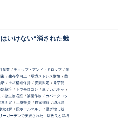
てはいけない“消された栽
料産業
/
チョップ・アンド・ドロップ
/
栄
回復
/
生存率向上
/
環境ストレス耐性
/
菌
栽培
/
土壌構造保持
/
炭素固定
/
発芽促
姉妹栽培
/
トウモロコシ
/
豆
/
カボチャ
/
上
/
微生物増殖
/
被覆作物
/
カバークロッ
窒素固定
/
土壌投資
/
自家採取
/
環境適
機物分解
/
段ボールマルチ
/
継ぎ増し栽
リーガーデンで実践された土壌改良と栽培