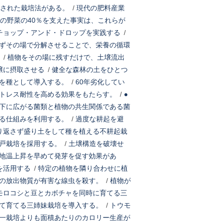
された栽培法がある。
/
現代の肥料産業
の野菜の40％を支えた事実は、これらが
チョップ・アンド・ドロップを実践する
/
ずその場で分解させることで、栄養の循環
/
植物をその場に残すだけで、土壌流出
壌に摂取させる
/
健全な森林の土をひとつ
を種として導入する。
/
60年劣化してい
トレス耐性を高める効果をもたらす。
/
●
下に広がる菌類と植物の共生関係である菌
る仕組みを利用する。
/
過度な耕起を避
り返さず盛り土をして種を植える不耕起栽
戸栽培を採用する。
/
土壌構造を破壊せ
地温上昇を早めて発芽を促す効果があ
を活用する
/
特定の植物を隣り合わせに植
の放出物質が有害な線虫を殺す。
/
植物が
モロコシと豆とカボチャを同時に育てる三
て育てる三姉妹栽培を導入する。
/
トウモ
一栽培よりも面積あたりのカロリー生産が