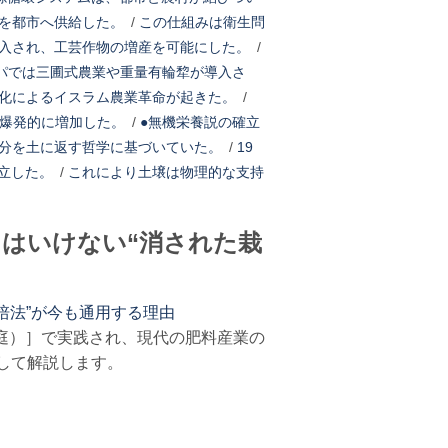
を都市へ供給した。
/
この仕組みは衛生問
入され、工芸作物の増産を可能にした。
/
ッパでは三圃式農業や重量有輪犂が導入さ
化によるイスラム農業革命が起きた。
/
が爆発的に増加した。
/
●無機栄養説の確立
分を土に返す哲学に基づいていた。
/
19
立した。
/
これにより土壌は物理的な支持
てはいけない“消された栽
培法”が今も通用する理由
庭）］で実践され、現代の肥料産業の
して解説します。