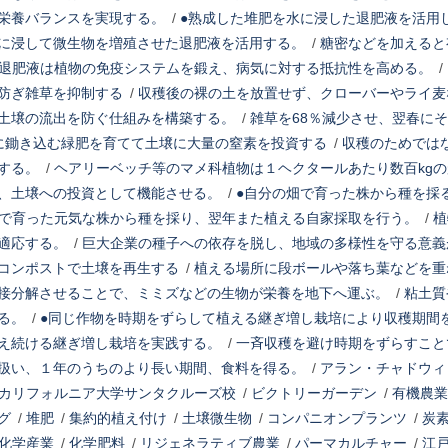
栄養バランスを実現する。
/
●熟成した堆肥を水に浸した退肥液を活用
に浸して微生物を増殖させた退肥液を活用する。
/
糖密などを加えると
退肥液は植物の免疫システムを鍛え、病気に対する抵抗性を高める。
/
防ぎ雑草を抑制する
/
収穫後の裸の土を放置せず、クローバーやライ麦
土壌の流出を防ぐ仕組みを構築する。
/
雑草を68％減少させ、翌春に
に鋤き込む緑肥を育てて土壌に大量の窒素を投資する
/
収穫のためでは
する。
/
ヘアリーベッチ等のマメ科植物は１ヘクタールあたり数百kg
、土壌への投資として機能させる。
/
●自分の畑で育った株から種を採
で育った元気な株から種を採り、翌年また植える自家採取を行う。
/
植
適応する。
/
巨大企業の種子への依存を脱し、地域の多様性を守る意義
コンポストで土壌を再生する
/
植える場所に段ボールや落ち葉などを重
接分解させることで、ミミズなどの生物が栄養を地下へ運ぶ。
/
粘土質
る。
/
●同じ作物を時期をずらして植える継ぎ増し栽培により収穫期間
え続ける継ぎ増し栽培を実践する。
/
一斉収穫を避け時期をずらすこと
扱い、１年のうちのより長い期間、食料を得る。
/
アラン・チャドウィ
カリフォルニア大学サンタクルーズ校
/
ビクトリーガーデン
/
有機農業
グ
/
堆肥
/
集約的植え付け
/
土壌微生物
/
コンパニオンプランツ
/
炭
化学産業
/
化学肥料
/
リジェネラティブ農業
/
パーマカルチャー
/
江