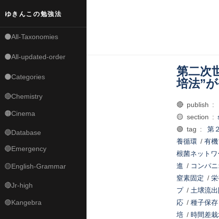
ゆきんこの勉強法
⚫All-Taxonomies
⚫All-updated-order
第二次
⚫Categories
培法”
🔴Chemistry
🔴 publish :
🟠Cinema
🟡 section :
🟢 tag :
第
🔵Database
養循環
/
有機
🔵Emergency
根菌ネットワ
進
/
コンパニ
🟡English-Grammar
窒素固定
/
栄
🔴Jr-high
プ
/
土壌流出
🟣Kangebra
応
/
種子保存
培
/
時間差栽