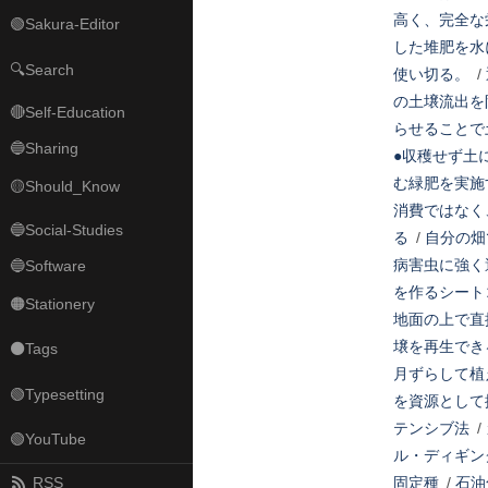
高く、完全な
🟢Sakura-Editor
した堆肥を水
🔍Search
使い切る。
/
の土壌流出を
🔴Self-Education
らせることで
🔵Sharing
●収穫せず土
む緑肥を実施
🟡Should_Know
消費ではなく
🔵Social-Studies
る
/
自分の畑
病害虫に強く
🔵Software
を作るシート
🟠Stationery
地面の上で直
壌を再生でき
⚫Tags
月ずらして植
🟢Typesetting
を資源として
テンシブ法
/
🟢YouTube
ル・ディギン
RSS
固定種
/
石油