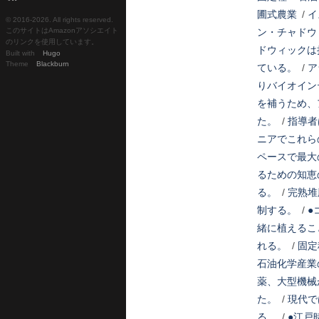
圃式農業
/
イ
© 2016-
2026. All rights reserved.
このサイトはAmazonアソシエイト
ン・チャドウ
のリンクを使用しています。
ドウィックは
Built with
Hugo
Theme
Blackburn
ている。
/
ア
りバイオイン
を補うため、
た。
/
指導者
ニアでこれら
ペースで最大
るための知恵
る。
/
完熟堆
制する。
/
●
緒に植えるこ
れる。
/
固定
石油化学産業
薬、大型機械
た。
/
現代で
る。
/
●江戸