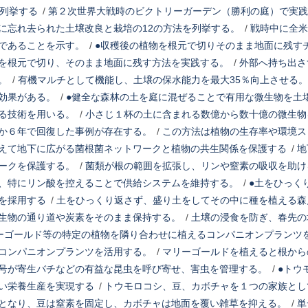
を列挙する
/
第２次世界大戦時のビクトリーガーデン（勝利の庭）で実践
に忘れ去られた土壌改良と栽培の12の方法を列挙する。
/
戦時中に全米
であることを示す。
/
●収穫後の植物を根元で切りそのまま地面に残す
を根元で切り、そのまま地面に残す方法を実践する。
/
外部へ持ち出さ
。
/
有機マルチとして機能し、土壌の保水能力を最大35％向上させる。
効果がある。
/
●健全な森林の土を庭に混ぜることで有用な微生物を土
る技術を用いる。
/
小さじ１杯の土に含まれる数億から数十億の微生物
か６年で回復した事例が存在する。
/
この方法は植物の生存率や環境ス
えて地下に広がる菌根菌ネットワークと植物の共生関係を保護する
/
地
ークを保護する。
/
菌類が根の範囲を拡張し、リンや窒素の吸収を助け
、特にリン酸を控えることで供給システムを維持する。
/
●土をひっく
を採用する
/
土をひっくり返さず、盛り土をしてその中に種を植える森
生物の通り道や炭素をそのまま保持する。
/
土壌の浸食を防ぎ、春先の
ーゴールド等の特定の植物を隣り合わせに植えるコンパニオンプランツ
コンパニオンプランツを活用する。
/
マリーゴールドを植えると根から
号が寄生バチなどの有益な昆虫を呼び寄せ、害虫を管理する。
/
●トウ
い栄養生産を実現する
/
トウモロコシ、豆、カボチャを１つの家族とし
となり、豆は窒素を固定し、カボチャは地面を覆い雑草を抑える。
/
単