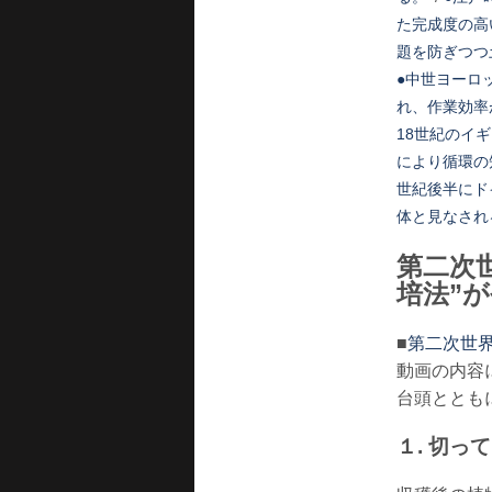
た完成度の高
題を防ぎつつ
●中世ヨーロ
れ、作業効率
18世紀のイ
により循環の
世紀後半にド
体と見なされ
第二次
培法”
■
第二次世界
動画の内容
台頭ととも
１. 切