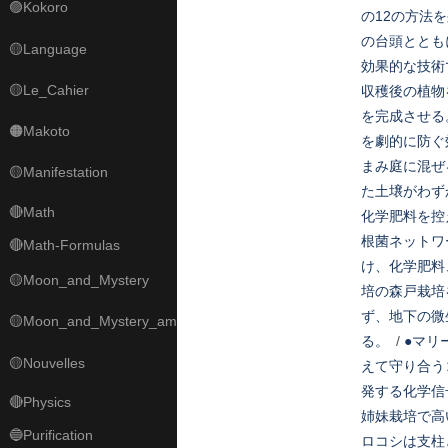
🟣Kokoro
の12の方法
の台頭ととも
🟡Language
効果的な技術
🟡Le_Cahier
収穫後の植物
を完成させる
🟠Makoto
を劇的に防ぐ
まみ庭に混ぜ
🟡Manifestation
た土壌がわず
🔴Math
化学肥料を控
根菌ネットワ
🔴Math-Formulas
け、化学肥料
🟡Moon_and_Mystery
培の森戸栽培
ず、地下の微
🟡Moon_and_Mystery_am
る。
/
●マリ
🟡Nouvelles
えて守り合う
発する化学信
🔴Physics
姉妹栽培で高
🔵Purification
ロコシは支柱