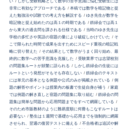
い
/
しかし受験戦略として数学の苦手意識に悩む受験生には
非常に有効なアプローチである
/
本稿では数学を暗記物と捉
えた勉強法や試験での考え方を解説する
/
ゆき先生が数学を
暗記物と捉え始めたのは高１の時期である
/
鉄緑会では高１
から東大の過去問を課される仕様である
/
当時のゆき先生は
学校の多忙さや英語の宿題の量により破綻しかけていた
/
そ
こで限られた時間で成果を出すためにスピード重視の暗記戦
略に切り替えた
/
その結果として数学がうまく回り始め、最
終的に数学への苦手意識を克服した
/
受験業界では志望校別
の問題集ルートが頻繁に語られる
/
しかし鉄緑会の生徒には
ルートという発想がそもそも存在しない
/
鉄緑会のテキスト
には単元の基本となる例題や公式のみが掲載されている
/
例
題の解答やポイントは授業内の板書で生徒自身が補う
/
家庭
では例題の解き直しと宿題の問題集に取り組む
/
鉄緑会の問
題集は簡単な問題から応用問題までをすべて網羅している
/
そのため市販教材のように難易度順に何冊もこなすルートは
必要ない
/
塾生は１週間で基礎から応用までを強制的に網羅
させられ、翌週の復習テストに備える
/
不合格者は追試や解