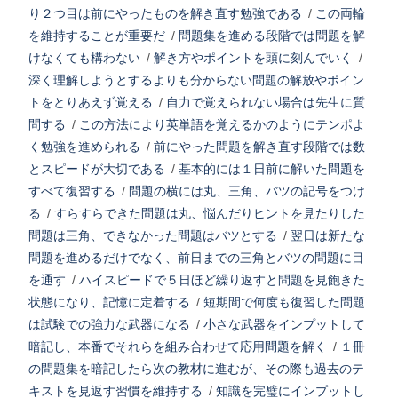
り２つ目は前にやったものを解き直す勉強である
/
この両輪
を維持することが重要だ
/
問題集を進める段階では問題を解
けなくても構わない
/
解き方やポイントを頭に刻んでいく
/
深く理解しようとするよりも分からない問題の解放やポイン
トをとりあえず覚える
/
自力で覚えられない場合は先生に質
問する
/
この方法により英単語を覚えるかのようにテンポよ
く勉強を進められる
/
前にやった問題を解き直す段階では数
とスピードが大切である
/
基本的には１日前に解いた問題を
すべて復習する
/
問題の横には丸、三角、バツの記号をつけ
る
/
すらすらできた問題は丸、悩んだりヒントを見たりした
問題は三角、できなかった問題はバツとする
/
翌日は新たな
問題を進めるだけでなく、前日までの三角とバツの問題に目
を通す
/
ハイスピードで５日ほど繰り返すと問題を見飽きた
状態になり、記憶に定着する
/
短期間で何度も復習した問題
は試験での強力な武器になる
/
小さな武器をインプットして
暗記し、本番でそれらを組み合わせて応用問題を解く
/
１冊
の問題集を暗記したら次の教材に進むが、その際も過去のテ
キストを見返す習慣を維持する
/
知識を完璧にインプットし