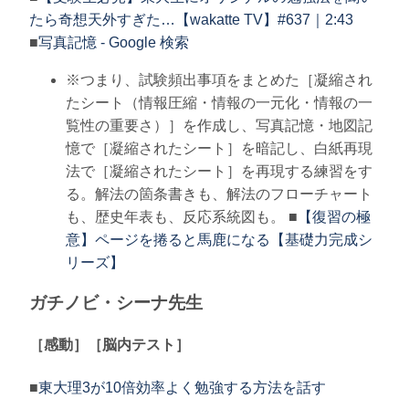
たら奇想天外すぎた…【wakatte TV】#637｜2:43
■
写真記憶 - Google 検索
※つまり、試験頻出事項をまとめた［凝縮され
たシート（情報圧縮・情報の一元化・情報の一
覧性の重要さ）］を作成し、写真記憶・地図記
憶で［凝縮されたシート］を暗記し、白紙再現
法で［凝縮されたシート］を再現する練習をす
る。解法の箇条書きも、解法のフローチャート
も、歴史年表も、反応系統図も。 ■
【復習の極
意】ページを捲ると馬鹿になる【基礎力完成シ
リーズ】
ガチノビ・シーナ先生
［感動］［脳内テスト］
■
東大理3が10倍効率よく勉強する方法を話す