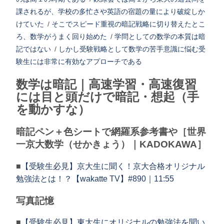
課されるが、学校の多忙さや英語の宿題の量により破綻しか
けていた
/
そこでスピード重視の暗記戦略に切り替えたとこ
ろ、数学がうまく回り始めた
/
学問としての数学の本質は暗
記ではない
/
しかし受験戦略として数学の苦手意識に悩む受
験生には非常に有効なアプローチである
数学は暗記｜高速学習・高速復習
には目と頭だけで暗記・想起（手
を動かすな）
暗記ペン＋色シートで網羅系参考書や［世界
一京大数学（せかきょう）｜KADOKAWA］
■
【受験生必見】京大生に聞く！京大合格オリジナル
勉強法とは！？【wakatte TV】#890｜11:55
写真記憶
■
【受験生必見】東大生にオリジナルの勉強法を聞い