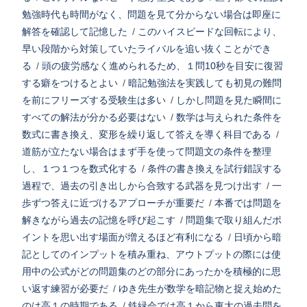
勉強時代も時間がなく、問題を見て分からない場合は即座に
解答を確認して記憶した
/
このハイスピードな回転により、
早い段階から対策していたライバルを追い抜くことができ
る
/
頭の疲労感なく進められるため、１問10秒を目安に復習
する癖をつけるとよい
/
暗記勉強法を実践しても初見の難問
を前にフリーズする受験生は多い
/
しかし問題を見た瞬間に
すべての解法が分かる必要はない
/
数学は与えられた条件を
数式に書き換え、変形を繰り返して答えを導く科目である
/
道筋が立たない場合はまず手を使って問題文の条件を整理
し、１つ１つを数式化する
/
条件の書き換えを試行錯誤する
過程で、過去の引き出しから合致する武器を見つけ出す
/
一
歩ずつ答えに近づけるアプローチが重要だ
/
本番では問題を
解きながら過去の記憶を呼び起こす
/
問題集で取り組んだポ
イントを思い出す場面が増えるほど有利になる
/
日頃から暗
記としてのインプットを積み重ね、アウトプットの際には使
用中の公式がどの問題集のどの部分にあったかを積極的に思
い返す練習が必要だ
/
ゆき先生が数学を暗記物と捉え始めた
のは高１の時期である
/
鉄緑会では高１から東大の過去問を