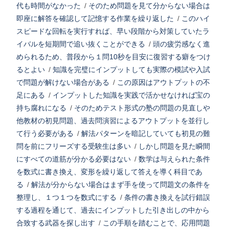
代も時間がなかった
/
そのため問題を見て分からない場合は
即座に解答を確認して記憶する作業を繰り返した
/
このハイ
スピードな回転を実行すれば、早い段階から対策していたラ
イバルを短期間で追い抜くことができる
/
頭の疲労感なく進
められるため、普段から１問10秒を目安に復習する癖をつけ
るとよい
/
知識を完璧にインプットしても実際の模試や入試
で問題が解けない場合がある
/
この原因はアウトプットの不
足にある
/
インプットした知識を実践で活かせなければ宝の
持ち腐れになる
/
そのためテスト形式の塾の問題の見直しや
他教材の初見問題、過去問演習によるアウトプットを並行し
て行う必要がある
/
解法パターンを暗記していても初見の難
問を前にフリーズする受験生は多い
/
しかし問題を見た瞬間
にすべての道筋が分かる必要はない
/
数学は与えられた条件
を数式に書き換え、変形を繰り返して答えを導く科目であ
る
/
解法が分からない場合はまず手を使って問題文の条件を
整理し、１つ１つを数式にする
/
条件の書き換えを試行錯誤
する過程を通じて、過去にインプットした引き出しの中から
合致する武器を探し出す
/
この手順を踏むことで、応用問題