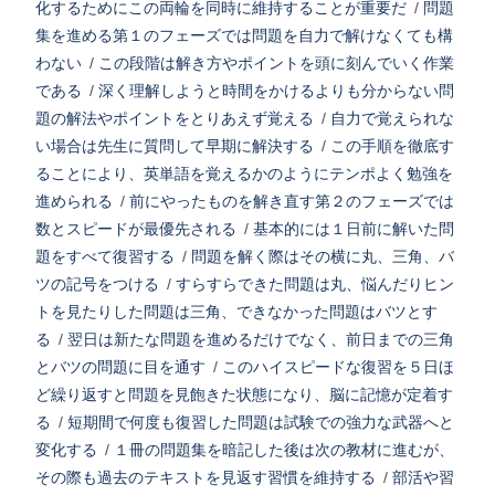
化するためにこの両輪を同時に維持することが重要だ
/
問題
集を進める第１のフェーズでは問題を自力で解けなくても構
わない
/
この段階は解き方やポイントを頭に刻んでいく作業
である
/
深く理解しようと時間をかけるよりも分からない問
題の解法やポイントをとりあえず覚える
/
自力で覚えられな
い場合は先生に質問して早期に解決する
/
この手順を徹底す
ることにより、英単語を覚えるかのようにテンポよく勉強を
進められる
/
前にやったものを解き直す第２のフェーズでは
数とスピードが最優先される
/
基本的には１日前に解いた問
題をすべて復習する
/
問題を解く際はその横に丸、三角、バ
ツの記号をつける
/
すらすらできた問題は丸、悩んだりヒン
トを見たりした問題は三角、できなかった問題はバツとす
る
/
翌日は新たな問題を進めるだけでなく、前日までの三角
とバツの問題に目を通す
/
このハイスピードな復習を５日ほ
ど繰り返すと問題を見飽きた状態になり、脳に記憶が定着す
る
/
短期間で何度も復習した問題は試験での強力な武器へと
変化する
/
１冊の問題集を暗記した後は次の教材に進むが、
その際も過去のテキストを見返す習慣を維持する
/
部活や習