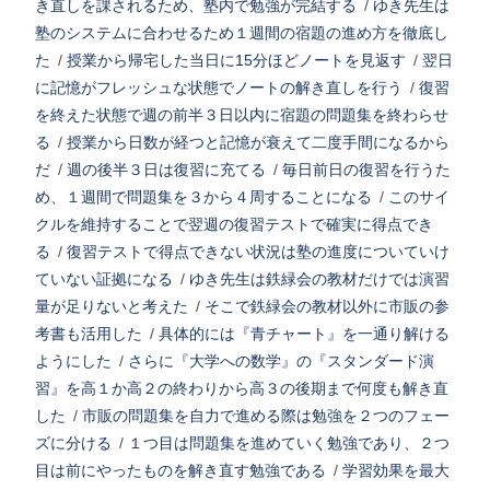
き直しを課されるため、塾内で勉強が完結する
/
ゆき先生は
塾のシステムに合わせるため１週間の宿題の進め方を徹底し
た
/
授業から帰宅した当日に15分ほどノートを見返す
/
翌日
に記憶がフレッシュな状態でノートの解き直しを行う
/
復習
を終えた状態で週の前半３日以内に宿題の問題集を終わらせ
る
/
授業から日数が経つと記憶が衰えて二度手間になるから
だ
/
週の後半３日は復習に充てる
/
毎日前日の復習を行うた
め、１週間で問題集を３から４周することになる
/
このサイ
クルを維持することで翌週の復習テストで確実に得点でき
る
/
復習テストで得点できない状況は塾の進度についていけ
ていない証拠になる
/
ゆき先生は鉄緑会の教材だけでは演習
量が足りないと考えた
/
そこで鉄緑会の教材以外に市販の参
考書も活用した
/
具体的には『青チャート』を一通り解ける
ようにした
/
さらに『大学への数学』の『スタンダード演
習』を高１か高２の終わりから高３の後期まで何度も解き直
した
/
市販の問題集を自力で進める際は勉強を２つのフェー
ズに分ける
/
１つ目は問題集を進めていく勉強であり、２つ
目は前にやったものを解き直す勉強である
/
学習効果を最大