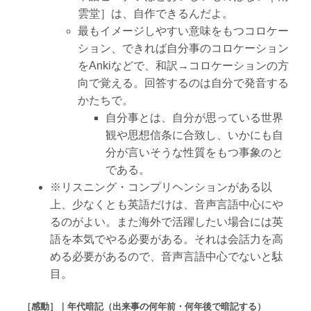
雲堂］は、自作できるんだよ。
最もイメージしやすい意味をもつコロケー
ション、できれば自分事のコロケーション
をAnkiなどで、和訳→コロケーションの方
向で覚える。回答するのは自分で発音する
かたちで。
自分事とは、自分が思っている世界
観や思想信条に合致し、いかにも自
分が言いそうな性質をもつ事象のと
である。
※リスニング・コンプリヘンションがある以
上、少なくとも英語だけは、音声言語中心にや
るのがよい。また海外で活躍したい場合には英
語を本気でやる必要がある。それは会話力を高
める必要があるので、音声言語中心でないと駄
目。
［感動］｜年代暗記（出来事の何年前・何年後で暗記する）