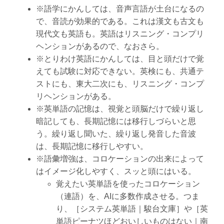
※語学にかんしては、音声言語が土台になるの
で、音読が効果的である。これは漢文も古文も
現代文も英語も。英語はリスニング・コンプリ
ヘンションがあるので、なおさら。
※とりわけ英語にかんしては、目と頭だけで覚
えても試験に対応できない。英検にも、共通テ
ストにも、東大二次にも、リスニング・コンプ
リヘンションがある。
※英単語の記憶は、視覚と頭脳だけで繰り返し
暗記しても、長期記憶には移行しづらいと思
う。繰り返し聞いた、繰り返し発音した音波
は、長期記憶に移行しやすい。
※語彙増強は、コロケーションの出来によって
はイメージ化しやすく、スッと頭にはいる。
覚えたい英単語を使ったコロケーション
（連語）を、AIに多数作成させる。つま
り、［システム英単語｜駿台文庫］や［英
単語ピーナツほどおいしいものはない｜南