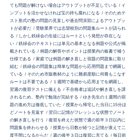
ても問題が解けない場合はアウトプットが不足している
/
イ
ンプットを活かせなければ宝の持ち腐れになる
/
そのためテ
スト形式の塾の問題の見直しや過去問演習によるアウトプッ
トが必要だ
/
受験業界では志望校別の問題集ルートが語られ
る
/
しかし鉄緑会の生徒にはルートという発想が存在しな
い
/
鉄緑会のテキストには単元の基本となる例題や公式が掲
載されている
/
例題の解答やポイントは授業内の板書で補う
仕様である
/
家庭では例題の解き直しと宿題の問題集に取り
組む
/
鉄緑会の問題集は簡単な問題から応用問題まで網羅し
ている
/
そのため市販教材のように難易度順に何冊もこなす
ルートは不要である
/
１週間で基礎から応用までを網羅し、
翌週の復習テストに備える
/
不合格者は追試や解き直しを課
されるため、塾内で勉強が完結する
/
ゆき先生の１週間の宿
題の進め方は徹底していた
/
授業から帰宅した当日に15分ほ
どノートを見返す
/
翌日に記憶がフレッシュな状態でノート
の解き直しを行う
/
復習を終えた状態で週の前半３日以内に
問題集を終わらせる
/
授業から日数が経つと記憶が衰えて二
度手間になるからだ
/
週の後半３日は復習に充てる
/
毎日前