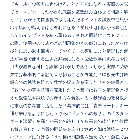
でも一歩ずつ答えに近づけることが可能になる
/
実際の入試
ではインプットした小さな武器を複数組み合わせて問題を解
く
/
したがって問題集で取り組んだポイントを試験中に思い
出す場面が増えるほど有利になる
/
受験生は日頃から暗記と
してのインプットを積み重ねる
/
それと同時にアウトプット
の際、使用中の公式がどの問題集のどの部分にあったかを積
極的に思い返す練習をしておく
/
この連動により暗記した解
法が本番で使える生きた武器になる
/
受験数学は思考力や応
用力が必要な科目と誤解されがちである
/
しかし実際の受験
数学は基本的に暗記で乗り切ることが可能だ
/
ゆき先生は鉄
緑会での勉強を通じて数学の捉え方を変えた
/
その結果とし
て数学への苦手意識を克服した
/
本稿では数学を暗記物と捉
えた勉強法や試験での考え方を解説する
/
鉄緑会の教材以外
に市販の参考書も活用した
/
具体的には『青チャート』を一
通り解けるようにした
/
さらに『大学への数学』の『スタン
ダード演習』を高１か高２の終わりから高３の後期まで何度
も解き直した
/
市販の問題集を自力で進める際は勉強を２つ
のフェーズに分ける
/
１つ目は問題集を進めていく勉強であ