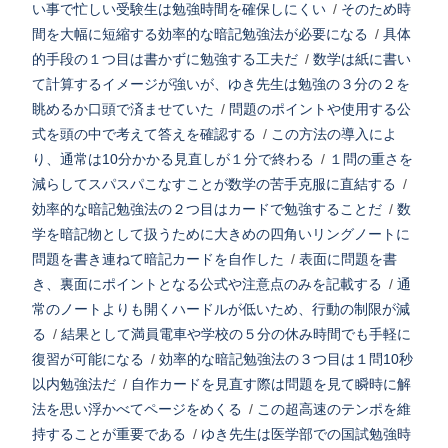
い事で忙しい受験生は勉強時間を確保しにくい
/
そのため時
間を大幅に短縮する効率的な暗記勉強法が必要になる
/
具体
的手段の１つ目は書かずに勉強する工夫だ
/
数学は紙に書い
て計算するイメージが強いが、ゆき先生は勉強の３分の２を
眺めるか口頭で済ませていた
/
問題のポイントや使用する公
式を頭の中で考えて答えを確認する
/
この方法の導入によ
り、通常は10分かかる見直しが１分で終わる
/
１問の重さを
減らしてスパスパこなすことが数学の苦手克服に直結する
/
効率的な暗記勉強法の２つ目はカードで勉強することだ
/
数
学を暗記物として扱うために大きめの四角いリングノートに
問題を書き連ねて暗記カードを自作した
/
表面に問題を書
き、裏面にポイントとなる公式や注意点のみを記載する
/
通
常のノートよりも開くハードルが低いため、行動の制限が減
る
/
結果として満員電車や学校の５分の休み時間でも手軽に
復習が可能になる
/
効率的な暗記勉強法の３つ目は１問10秒
以内勉強法だ
/
自作カードを見直す際は問題を見て瞬時に解
法を思い浮かべてページをめくる
/
この超高速のテンポを維
持することが重要である
/
ゆき先生は医学部での国試勉強時