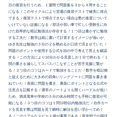
日の復習を行うため、１週間で問題集を３から４周すること
になる
/
このサイクルにより翌週の復習テストで確実に得点
できる
/
復習テストで得点できない場合は塾の進度について
いけていない証拠になる
/
部活や習い事で忙しい受験生に向
けた効率的な暗記勉強法が存在する
/
１つ目は書かずに勉強
する工夫だ
/
数学は紙に書いて計算するイメージが強いが、
ゆき先生は勉強の３分の２を眺めるか口頭で済ませていた
/
問題のポイントや使用する公式を頭の中で考えて答えを確認
する
/
この方法により10分かかる見直しが１分で終わる
/
１
問の重さを減らしてスパスパこなすことが苦手克服に繋が
る
/
２つ目のコツはカードで勉強することだ
/
数学を暗記物
と捉えるために大きめの四角いリングノートに問題を書き連
ねていた
/
表面に問題を書き、裏面にポイントとなる公式や
注意点を記載する
/
通常のノートよりも開くハードルが低い
ため、満員電車や学校の５分の休み時間でも手軽に復習が可
能になる
/
３つ目のコツは１問10秒以内勉強法だ
/
自作カー
ドを見直す際は問題を見て瞬時に解法を思い浮かべてめく
る
/
このリアルなスピード感が重要である
/
医学部での国試