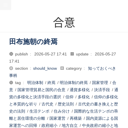
合意
田布施朝の終焉
🔴 publish :
2026-05-27 17:41
🟥 update :
2026-05-27
17:41
🟡 section :
should_know
🟨 category :
知っておくべき
事柄
🟢 tag :
明治体制
/
終焉
/
明治体制の終焉
/
国家管理
/
合
意
/
国家管理貿易と国民の合意
/
通貨多様化
/
決済手段
/
通
貨の多様化と決済手段の選択
/
信仰
/
多様化
/
信仰の多様化
と本質的な祈り
/
古代史
/
歴史法則
/
古代史の書き換えと歴
史の法則
/
生活テンポ
/
住み分け
/
国際的な生活テンポの乖
離と居住環境の分離
/
国家運営
/
再構築
/
国内資源による国
家運営への回帰
/
政府縮小
/
地方自立
/
中央政府の縮小と地