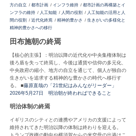
方の自立
/
都市計画
/
インフラ維持
/
都市計画の再構築とイ
ンフラの維持
/
人工知能
/
人間の役割
/
人工知能の活用と人
間の役割
/
近代化終焉
/
精神的豊かさ
/
生きがいの多様化と
精神的豊かさへの移行
田布施朝の終焉
【核心的主張】：明治以降の近代化や中央集権体制は
後ろ盾を失って終焉し、今後は通貨や信仰の多元化、
中央政府の縮小、地方の自立を通じて、個人が独自の
生きがいを追求する精神的な豊かさの時代へ移行す
る。 ■
藤原直哉の「21世紀はみんながリーダー」
2026年5月27日 明治朝が終わればできること
明治体制の終焉
イギリスのシティとの連携やアメリカの支援によって
維持されてきた明治以降の体制は終わりを迎える。
トランプ政権の動向や横須賀からの米空母の出港はこ