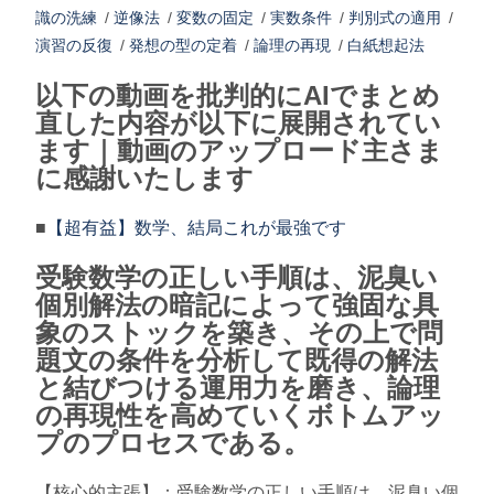
識の洗練
/
逆像法
/
変数の固定
/
実数条件
/
判別式の適用
/
演習の反復
/
発想の型の定着
/
論理の再現
/
白紙想起法
以下の動画を批判的にAIでまとめ
直した内容が以下に展開されてい
ます｜動画のアップロード主さま
に感謝いたします
■
【超有益】数学、結局これが最強です
受験数学の正しい手順は、泥臭い
個別解法の暗記によって強固な具
象のストックを築き、その上で問
題文の条件を分析して既得の解法
と結びつける運用力を磨き、論理
の再現性を高めていくボトムアッ
プのプロセスである。
【核心的主張】：受験数学の正しい手順は、泥臭い個