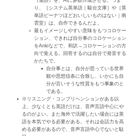
（連語）を、AIに多数作成させる。つま
り、［システム英単語｜駿台文庫］や［英
単語ピーナツほどおいしいものはない｜南
雲堂］は、自作できるんだよ。
最もイメージしやすい意味をもつコロケー
ション、できれば自分事のコロケーション
をAnkiなどで、和訳→コロケーションの方
向で覚える。回答するのは自分で発音する
かたちで。
自分事とは、自分が思っている世界
観や思想信条に合致し、いかにも自
分が言いそうな性質をもつ事象のと
である。
※リスニング・コンプリヘンションがある以
上、少なくとも英語だけは、音声言語中心にや
るのがよい。また海外で活躍したい場合には英
語を本気でやる必要がある。それは会話力を高
める必要があるので、音声言語中心でないと駄