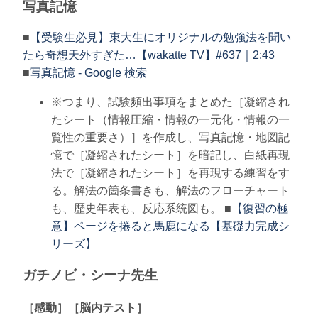
写真記憶
■
【受験生必見】東大生にオリジナルの勉強法を聞い
たら奇想天外すぎた…【wakatte TV】#637｜2:43
■
写真記憶 - Google 検索
※つまり、試験頻出事項をまとめた［凝縮され
たシート（情報圧縮・情報の一元化・情報の一
覧性の重要さ）］を作成し、写真記憶・地図記
憶で［凝縮されたシート］を暗記し、白紙再現
法で［凝縮されたシート］を再現する練習をす
る。解法の箇条書きも、解法のフローチャート
も、歴史年表も、反応系統図も。 ■
【復習の極
意】ページを捲ると馬鹿になる【基礎力完成シ
リーズ】
ガチノビ・シーナ先生
［感動］［脳内テスト］