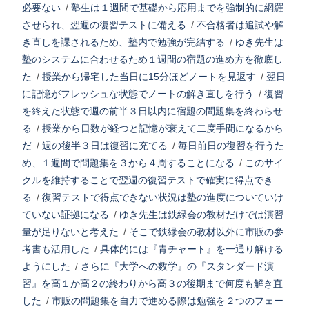
必要ない
/
塾生は１週間で基礎から応用までを強制的に網羅
させられ、翌週の復習テストに備える
/
不合格者は追試や解
き直しを課されるため、塾内で勉強が完結する
/
ゆき先生は
塾のシステムに合わせるため１週間の宿題の進め方を徹底し
た
/
授業から帰宅した当日に15分ほどノートを見返す
/
翌日
に記憶がフレッシュな状態でノートの解き直しを行う
/
復習
を終えた状態で週の前半３日以内に宿題の問題集を終わらせ
る
/
授業から日数が経つと記憶が衰えて二度手間になるから
だ
/
週の後半３日は復習に充てる
/
毎日前日の復習を行うた
め、１週間で問題集を３から４周することになる
/
このサイ
クルを維持することで翌週の復習テストで確実に得点でき
る
/
復習テストで得点できない状況は塾の進度についていけ
ていない証拠になる
/
ゆき先生は鉄緑会の教材だけでは演習
量が足りないと考えた
/
そこで鉄緑会の教材以外に市販の参
考書も活用した
/
具体的には『青チャート』を一通り解ける
ようにした
/
さらに『大学への数学』の『スタンダード演
習』を高１か高２の終わりから高３の後期まで何度も解き直
した
/
市販の問題集を自力で進める際は勉強を２つのフェー