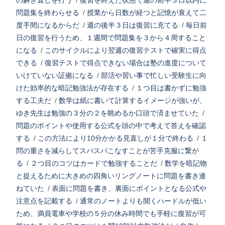
の解き直しを行う
/
復習を終えた状態で週の前半３日以内に
問題集を終わらせる
/
授業から日数が経つと記憶が衰えて二
度手間になるからだ
/
週の後半３日は復習に充てる
/
毎日前
日の復習を行うため、１週間で問題集を３から４周すること
になる
/
このサイクルにより翌週の復習テストで確実に得点
できる
/
復習テストで得点できない場合は塾の進度について
いけていない証拠になる
/
部活や習い事で忙しい受験生に向
けた効率的な暗記勉強法が存在する
/
１つ目は書かずに勉強
する工夫だ
/
数学は紙に書いて計算するイメージが強いが、
ゆき先生は勉強の３分の２を眺めるか口頭で済ませていた
/
問題のポイントや使用する公式を頭の中で考えて答えを確認
する
/
この方法により10分かかる見直しが１分で終わる
/
１
問の重さを減らしてスパスパこなすことが苦手克服に繋が
る
/
２つ目のコツはカードで勉強することだ
/
数学を暗記物
と捉えるために大きめの四角いリングノートに問題を書き連
ねていた
/
表面に問題を書き、裏面にポイントとなる公式や
注意点を記載する
/
通常のノートよりも開くハードルが低い
ため、満員電車や学校の５分の休み時間でも手軽に復習が可