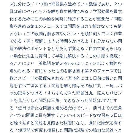
ズに分ける
/
１つ目は問題集を進めていく勉強であり、２つ
目は前にやったものを解き直す勉強である
/
学習効果を最大
化するためにこの両輪を同時に維持することが重要だ
/
問題
集を進める第１のフェーズでは問題を自力で解けなくても構
わない
/
この段階は解き方やポイントを頭に刻んでいく作業
である
/
深く理解しようと時間をかけるよりも分からない問
題の解法やポイントをとりあえず覚える
/
自力で覚えられな
い場合は先生に質問して早期に解決する
/
この手順を徹底す
ることにより、英単語を覚えるかのようにテンポよく勉強を
進められる
/
前にやったものを解き直す第２のフェーズでは
数とスピードが最優先される
/
基本的には１日前に解いた問
題をすべて復習する
/
問題を解く際はその横に丸、三角、バ
ツの記号をつける
/
すらすらできた問題は丸、悩んだりヒン
トを見たりした問題は三角、できなかった問題はバツとす
る
/
翌日は新たな問題を進めるだけでなく、前日までの三角
とバツの問題に目を通す
/
このハイスピードな復習を５日ほ
ど繰り返すと問題を見飽きた状態になり、脳に記憶が定着す
る
/
短期間で何度も復習した問題は試験での強力な武器へと