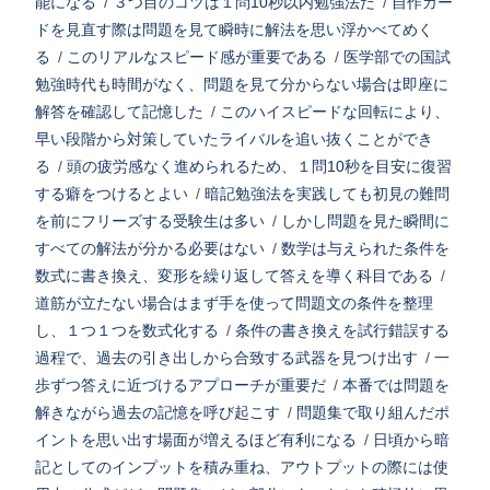
能になる
/
３つ目のコツは１問10秒以内勉強法だ
/
自作カー
ドを見直す際は問題を見て瞬時に解法を思い浮かべてめく
る
/
このリアルなスピード感が重要である
/
医学部での国試
勉強時代も時間がなく、問題を見て分からない場合は即座に
解答を確認して記憶した
/
このハイスピードな回転により、
早い段階から対策していたライバルを追い抜くことができ
る
/
頭の疲労感なく進められるため、１問10秒を目安に復習
する癖をつけるとよい
/
暗記勉強法を実践しても初見の難問
を前にフリーズする受験生は多い
/
しかし問題を見た瞬間に
すべての解法が分かる必要はない
/
数学は与えられた条件を
数式に書き換え、変形を繰り返して答えを導く科目である
/
道筋が立たない場合はまず手を使って問題文の条件を整理
し、１つ１つを数式化する
/
条件の書き換えを試行錯誤する
過程で、過去の引き出しから合致する武器を見つけ出す
/
一
歩ずつ答えに近づけるアプローチが重要だ
/
本番では問題を
解きながら過去の記憶を呼び起こす
/
問題集で取り組んだポ
イントを思い出す場面が増えるほど有利になる
/
日頃から暗
記としてのインプットを積み重ね、アウトプットの際には使