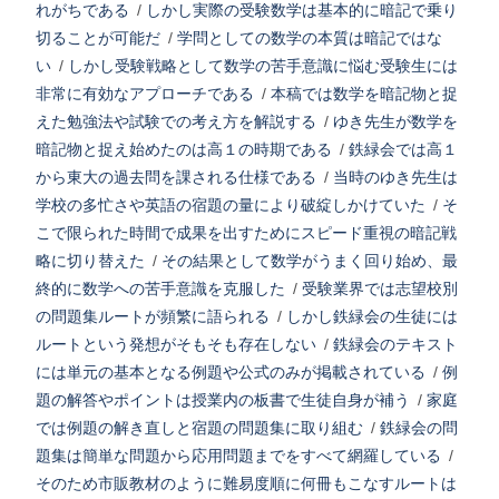
れがちである
/
しかし実際の受験数学は基本的に暗記で乗り
切ることが可能だ
/
学問としての数学の本質は暗記ではな
い
/
しかし受験戦略として数学の苦手意識に悩む受験生には
非常に有効なアプローチである
/
本稿では数学を暗記物と捉
えた勉強法や試験での考え方を解説する
/
ゆき先生が数学を
暗記物と捉え始めたのは高１の時期である
/
鉄緑会では高１
から東大の過去問を課される仕様である
/
当時のゆき先生は
学校の多忙さや英語の宿題の量により破綻しかけていた
/
そ
こで限られた時間で成果を出すためにスピード重視の暗記戦
略に切り替えた
/
その結果として数学がうまく回り始め、最
終的に数学への苦手意識を克服した
/
受験業界では志望校別
の問題集ルートが頻繁に語られる
/
しかし鉄緑会の生徒には
ルートという発想がそもそも存在しない
/
鉄緑会のテキスト
には単元の基本となる例題や公式のみが掲載されている
/
例
題の解答やポイントは授業内の板書で生徒自身が補う
/
家庭
では例題の解き直しと宿題の問題集に取り組む
/
鉄緑会の問
題集は簡単な問題から応用問題までをすべて網羅している
/
そのため市販教材のように難易度順に何冊もこなすルートは