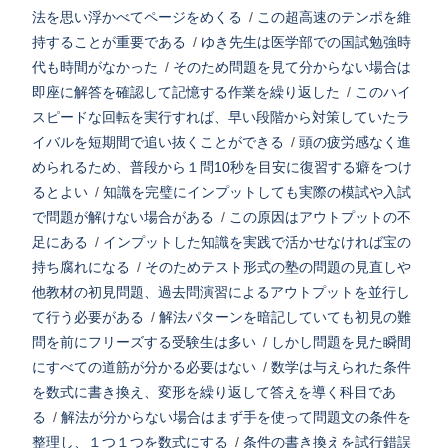
法を思い浮かべてページをめくる
/
この超高速のテンポを維
持することが重要である
/
ゆき先生は医学部での国試勉強時
代も時間がなかった
/
そのため問題を見て分からない場合は
即座に解答を確認して記憶する作業を繰り返した
/
このハイ
スピードな回転を実行すれば、早い段階から対策していたラ
イバルを短期間で追い抜くことができる
/
頭の疲労感なく進
められるため、普段から１問10秒を目安に復習する癖をつけ
るとよい
/
知識を完璧にインプットしても実際の模試や入試
で問題が解けない場合がある
/
この原因はアウトプットの不
足にある
/
インプットした知識を実践で活かせなければ宝の
持ち腐れになる
/
そのためテスト形式の塾の問題の見直しや
他教材の初見問題、過去問演習によるアウトプットを並行し
て行う必要がある
/
解法パターンを暗記していても初見の難
問を前にフリーズする受験生は多い
/
しかし問題を見た瞬間
にすべての道筋が分かる必要はない
/
数学は与えられた条件
を数式に書き換え、変形を繰り返して答えを導く科目であ
る
/
解法が分からない場合はまず手を使って問題文の条件を
整理し、１つ１つを数式にする
/
条件の書き換えを試行錯誤