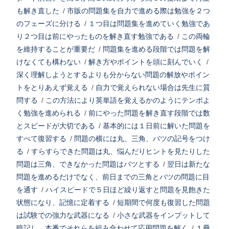
も解き直した
/
市販の問題集を自力で進める際は勉強を２つ
のフェーズに分ける
/
１つ目は問題集を進めていく勉強であ
り２つ目は前にやったものを解き直す勉強である
/
この両輪
を維持することが重要だ
/
問題集を進める段階では問題を解
けなくても構わない
/
解き方やポイントを頭に刻んでいく
/
深く理解しようとするよりも分からない問題の解放やポイン
トをとりあえず覚える
/
自力で覚えられない場合は先生に質
問する
/
この方法により英単語を覚えるかのようにテンポよ
く勉強を進められる
/
前にやった問題を解き直す段階では数
とスピードが大切である
/
基本的には１日前に解いた問題を
すべて復習する
/
問題の横には丸、三角、バツの記号をつけ
る
/
すらすらできた問題は丸、悩んだりヒントを見たりした
問題は三角、できなかった問題はバツとする
/
翌日は新たな
問題を進めるだけでなく、前日までの三角とバツの問題に目
を通す
/
ハイスピードで５日ほど繰り返すと問題を見飽きた
状態になり、記憶に定着する
/
短期間で何度も復習した問題
は試験での強力な武器になる
/
小さな武器をインプットして
暗記し、本番でそれらを組み合わせて応用問題を解く
/
１冊