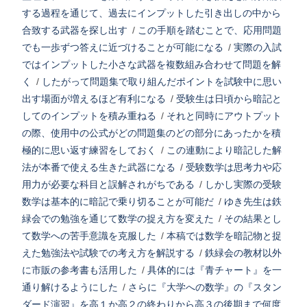
する過程を通じて、過去にインプットした引き出しの中から
合致する武器を探し出す
/
この手順を踏むことで、応用問題
でも一歩ずつ答えに近づけることが可能になる
/
実際の入試
ではインプットした小さな武器を複数組み合わせて問題を解
く
/
したがって問題集で取り組んだポイントを試験中に思い
出す場面が増えるほど有利になる
/
受験生は日頃から暗記と
してのインプットを積み重ねる
/
それと同時にアウトプット
の際、使用中の公式がどの問題集のどの部分にあったかを積
極的に思い返す練習をしておく
/
この連動により暗記した解
法が本番で使える生きた武器になる
/
受験数学は思考力や応
用力が必要な科目と誤解されがちである
/
しかし実際の受験
数学は基本的に暗記で乗り切ることが可能だ
/
ゆき先生は鉄
緑会での勉強を通じて数学の捉え方を変えた
/
その結果とし
て数学への苦手意識を克服した
/
本稿では数学を暗記物と捉
えた勉強法や試験での考え方を解説する
/
鉄緑会の教材以外
に市販の参考書も活用した
/
具体的には『青チャート』を一
通り解けるようにした
/
さらに『大学への数学』の『スタン
ダード演習』を高１か高２の終わりから高３の後期まで何度