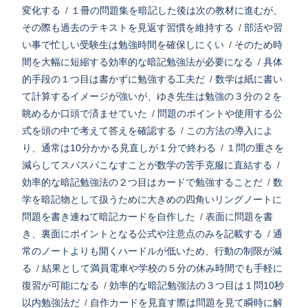
変化する
/
１冊の問題集を暗記した後は次の教材に進むが、
その際も過去のテキストを見返す習慣を維持する
/
部活や習
い事で忙しい受験生は勉強時間を確保しにくい
/
そのため時
間を大幅に短縮する効率的な暗記勉強法が必要になる
/
具体
的手段の１つ目は書かずに勉強する工夫だ
/
数学は紙に書い
て計算するイメージが強いが、ゆき先生は勉強の３分の２を
眺めるか口頭で済ませていた
/
問題のポイントや使用する公
式を頭の中で考えて答えを確認する
/
この方法の導入によ
り、通常は10分かかる見直しが１分で終わる
/
１問の重さを
減らしてスパスパこなすことが数学の苦手克服に直結する
/
効率的な暗記勉強法の２つ目はカードで勉強することだ
/
数
学を暗記物として扱うために大きめの四角いリングノートに
問題を書き連ねて暗記カードを自作した
/
表面に問題を書
き、裏面にポイントとなる公式や注意点のみを記載する
/
通
常のノートよりも開くハードルが低いため、行動の制限が減
る
/
結果として満員電車や学校の５分の休み時間でも手軽に
復習が可能になる
/
効率的な暗記勉強法の３つ目は１問10秒
以内勉強法だ
/
自作カードを見直す際は問題を見て瞬時に解