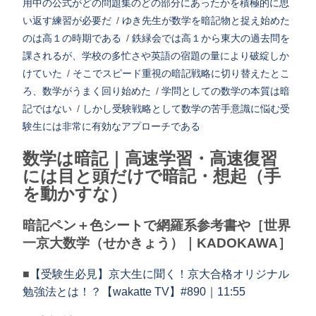
用中の公式がどの問題集のどの部分にあったかを積極的に思
い返す練習が必要だ
/
ゆき先生が数学を暗記物と捉え始めた
のは高１の時期である
/
鉄緑会では高１から東大の過去問を
課されるが、学校の多忙さや英語の宿題の量により破綻しか
けていた
/
そこでスピード重視の暗記戦略に切り替えたとこ
ろ、数学がうまく回り始めた
/
学問としての数学の本質は暗
記ではない
/
しかし受験戦略として数学の苦手意識に悩む受
験生には非常に有効なアプローチである
数学は暗記｜高速学習・高速復習
には目と頭だけで暗記・想起（手
を動かすな）
暗記ペン＋色シートで網羅系参考書や［世界
一京大数学（せかきょう）｜KADOKAWA］
■
【受験生必見】京大生に聞く！京大合格オリジナル
勉強法とは！？【wakatte TV】#890｜11:55