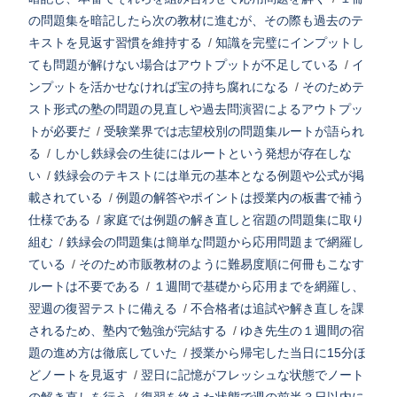
の問題集を暗記したら次の教材に進むが、その際も過去のテ
キストを見返す習慣を維持する
/
知識を完璧にインプットし
ても問題が解けない場合はアウトプットが不足している
/
イ
ンプットを活かせなければ宝の持ち腐れになる
/
そのためテ
スト形式の塾の問題の見直しや過去問演習によるアウトプッ
トが必要だ
/
受験業界では志望校別の問題集ルートが語られ
る
/
しかし鉄緑会の生徒にはルートという発想が存在しな
い
/
鉄緑会のテキストには単元の基本となる例題や公式が掲
載されている
/
例題の解答やポイントは授業内の板書で補う
仕様である
/
家庭では例題の解き直しと宿題の問題集に取り
組む
/
鉄緑会の問題集は簡単な問題から応用問題まで網羅し
ている
/
そのため市販教材のように難易度順に何冊もこなす
ルートは不要である
/
１週間で基礎から応用までを網羅し、
翌週の復習テストに備える
/
不合格者は追試や解き直しを課
されるため、塾内で勉強が完結する
/
ゆき先生の１週間の宿
題の進め方は徹底していた
/
授業から帰宅した当日に15分ほ
どノートを見返す
/
翌日に記憶がフレッシュな状態でノート