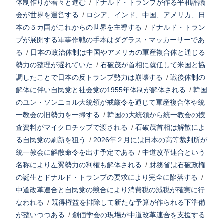
体制作りが着々と進む
/
ドナルド・トランプが作る平和評議
会が世界を運営する
/
ロシア、インド、中国、アメリカ、日
本の５カ国がこれからの世界を主導する
/
ドナルド・トラン
プが展開する軍事作戦の手本はダグラス・マッカーサーであ
る
/
日本の政治体制は中国やアメリカの軍産複合体と通じる
勢力の整理が遅れていた
/
石破茂が首相に就任して米国と協
調したことで日本の反トランプ勢力は崩壊する
/
戦後体制の
解体に伴い自民党と社会党の1955年体制が解体される
/
韓国
のユン・ソンニョル大統領が戒厳令を通じて軍産複合体や統
一教会の旧勢力を一掃する
/
韓国の大統領から統一教会の捜
査資料がマイクロチップで渡される
/
石破茂首相は解散によ
る自民党の刷新を狙う
/
2026年２月には日本の高等裁判所が
統一教会に解散命令を出す予定である
/
中道改革連合という
名称により左翼勢力の利権も解体される
/
財務省は石破政権
の誕生とドナルド・トランプの要求により完全に陥落する
/
中道改革連合と自民党の競合により消費税の減税が確実に行
なわれる
/
既得権益を排除して新たな予算が作られる下準備
が整いつつある
/
創価学会の現場が中道改革連合を支援する