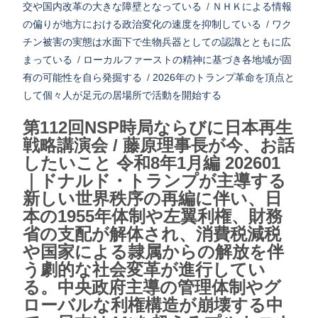
交や国内改革の大きな障壁となっている
/
ＮＨＫによる情報
の偏りが地方における政治変化の速度を抑制している
/
ワク
チン被害の実態は水面下で生物兵器としての認識とともに広
まっている
/
ローカルファーストの精神に基づき各地域が固
有の可能性を自ら発掘する
/
2026年のトランプ革命を頂点と
して個々人が足元の居場所で活動を開始する
第112回NSP時局ならびに日本再生
戦略講演会 / 藤原理事長が今、お話
したいこと 令和8年1月編 202601
｜ドナルド・トランプが主導する
新しい世界秩序の再編に伴い、日
本の1955年体制や左翼利権、財務
省の支配が解体され、消費税減税
や国家による隷属からの解放を伴
う劇的な社会変革が進行してい
る。中央政府主導の管理体制やグ
ローバルな利権構造が崩壊する中