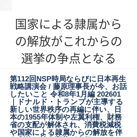
国家による隷属から
の解放がこれからの
選挙の争点となる
第112回NSP時局ならびに日本再生
戦略講演会 / 藤原理事長が今、お話
したいこと 令和8年1月編 202601
｜ドナルド・トランプが主導する
新しい世界秩序の再編に伴い、日
本の1955年体制や左翼利権、財務
省の支配が解体され、消費税減税
や国家による隷属からの解放を伴