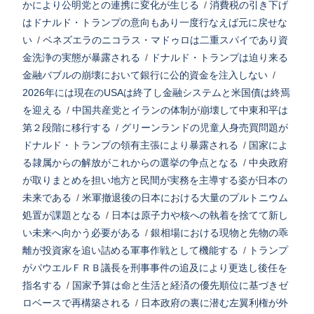
かにより公明党との連携に変化が生じる
/
消費税の引き下げ
はドナルド・トランプの意向もあり一度行なえば元に戻せな
い
/
ベネズエラのニコラス・マドゥロは二重スパイであり資
金洗浄の実態が暴露される
/
ドナルド・トランプは迫り来る
金融バブルの崩壊において銀行に公的資金を注入しない
/
2026年には現在のUSAは終了し金融システムと米国債は終焉
を迎える
/
中国共産党とイランの体制が崩壊して中東和平は
第２段階に移行する
/
グリーンランドの児童人身売買問題が
ドナルド・トランプの領有主張により暴露される
/
国家によ
る隷属からの解放がこれからの選挙の争点となる
/
中央政府
が取りまとめを担い地方と民間が実務を主導する姿が日本の
未来である
/
米軍撤退後の日本における大量のプルトニウム
処置が課題となる
/
日本は原子力や核への執着を捨てて新し
い未来へ向かう必要がある
/
銀相場における現物と先物の乖
離が投資家を追い詰める軍事作戦として機能する
/
トランプ
がパウエルＦＲＢ議長を刑事事件の追及により更迭し後任を
指名する
/
国家予算は命と生活と経済の優先順位に基づきゼ
ロベースで再構築される
/
日本政府の裏に潜む左翼利権が外