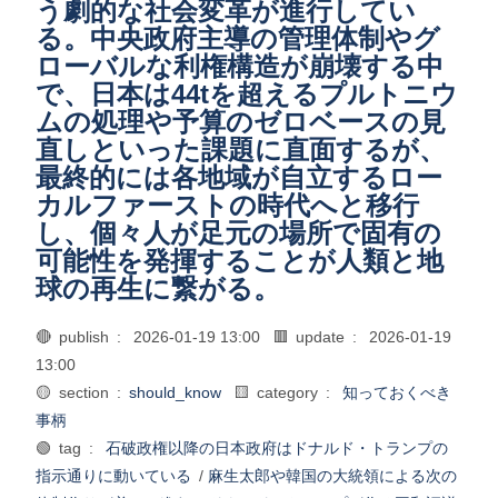
う劇的な社会変革が進行してい
る。中央政府主導の管理体制やグ
ローバルな利権構造が崩壊する中
で、日本は44tを超えるプルトニウ
ムの処理や予算のゼロベースの見
直しといった課題に直面するが、
最終的には各地域が自立するロー
カルファーストの時代へと移行
し、個々人が足元の場所で固有の
可能性を発揮することが人類と地
球の再生に繋がる。
🔴 publish :
2026-01-19 13:00
🟥 update :
2026-01-19
13:00
🟡 section :
should_know
🟨 category :
知っておくべき
事柄
🟢 tag :
石破政権以降の日本政府はドナルド・トランプの
指示通りに動いている
/
麻生太郎や韓国の大統領による次の