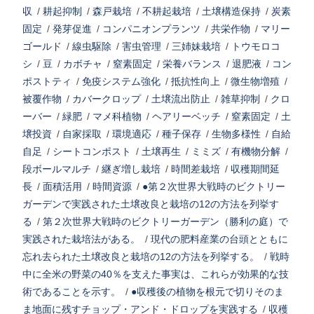
収
/
耕起抑制
/
森戸栽培
/
不耕起栽培
/
土壌構造保持
/
炭素
固定
/
発芽促進
/
コンパニオンプランツ
/
共栄作物
/
マリー
ゴールド
/
線虫駆除
/
害虫管理
/
三姉妹栽培
/
トウモロコ
シ
/
豆
/
カボチャ
/
窒素固定
/
栄養バランス
/
退肥液
/
コン
ポストティ
/
免疫システム強化
/
抵抗性向上
/
微生物増殖
/
被覆作物
/
カバークロップ
/
土壌流出防止
/
雑草抑制
/
クロ
ーバー
/
緑肥
/
マメ科植物
/
ヘアリーベッチ
/
窒素固定
/
土
壌投資
/
自家採取
/
環境適応
/
種子保存
/
生物多様性
/
自給
自足
/
シートコンポスト
/
土壌再生
/
ミミズ
/
有機物分解
/
段ボールマルチ
/
継ぎ増し栽培
/
時間差栽培
/
収穫期間延
長
/
面積活用
/
時間資源
/
●第２次世界大戦時のビクトリー
ガーデンで実践された土壌改良と栽培の12の方法を列挙す
る
/
第２次世界大戦時のビクトリーガーデン（勝利の庭）で
実践された栽培法がある。
/
現代の肥料産業の台頭とともに
忘れ去られた土壌改良と栽培の12の方法を列挙する。
/
戦時
中に全米の野菜の40％を支えた事実は、これらが効果的な技
術であることを示す。
/
●収穫後の植物を根元で切りそのま
ま地面に残すチョップ・アンド・ドロップを実践する
/
収穫