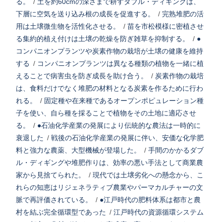
る。
/
土を約60cmの深さまで耕すダブル・ディギングは、
下層に空気を送り込み根の成長を促進する。
/
完熟堆肥の活
用は土壌微生物を活性化させる。
/
苗を市松模様に密植させ
る集約的植え付けは土壌の乾燥を防ぎ雑草を抑制する。
/
●
コンパニオンプランツや炭素作物の栽培が土壌の健康を維持
する
/
コンパニオンプランツは異なる種類の植物を一緒に植
えることで病害虫を防ぎ成長を助け合う。
/
炭素作物の栽培
は、食料だけでなく堆肥の材料となる炭素を作るために行わ
れる。
/
固定種や在来種であるオープンポピュレーション種
子を使い、自ら種を採ることで植物をその土地に適応させ
る。
/
●石油化学産業の発展により伝統的な農法は一時的に
衰退した
/
戦後の石油化学産業の発展に伴い、安価な化学肥
料と強力な農薬、大型機械が登場した。
/
手間のかかるダブ
ル・ディギングや堆肥作りは、効率の悪い手法として商業農
家から見捨てられた。
/
現代では土壌劣化への懸念から、こ
れらの知恵はリジェネラティブ農業やパーマカルチャーの文
脈で再評価されている。
/
●江戸時代の肥料体系は都市と農
村を結ぶ完全循環型であった
/
江戸時代の資源循環システム