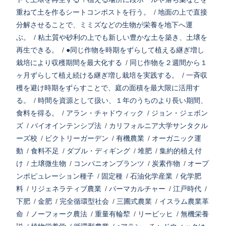
重ねて土を作るシートコンポストを行う。
/
地面の上で直接
分解させることで、ミミズなどの生物が栄養を地下へ運
ぶ。
/
粘土質や砂利の上でも新しい豊かな土を築き、土壌を
再生できる。
/
●同じ作物を時期をずらして植える継ぎ増し
栽培により収穫期間を最大化する
/
同じ作物を２週間から１
ヶ月ずらして植え続ける継ぎ増し栽培を実践する。
/
一斉収
穫を避け時期をずらすことで、庭の面積を最大限に活用す
る。
/
時間を資源として扱い、１年のうちのより長い期間、
食料を得る。
/
アラン・チャドウィック
/
ジョン・ジェボン
ズ
/
バイオインテンシブ法
/
カリフォルニア大学サンタクル
ーズ校
/
ビクトリーガーデン
/
有機農業
/
オーガニック運
動
/
食料不足
/
ダブル・ディギング
/
堆肥
/
集約的植え付
け
/
土壌微生物
/
コンパニオンプランツ
/
炭素作物
/
オープ
ンポピュレーション種子
/
固定種
/
石油化学産業
/
化学肥
料
/
リジェネラティブ農業
/
パーマカルチャー
/
江戸時代
/
下肥
/
金肥
/
完全循環型社会
/
三圃式農業
/
イスラム農業革
命
/
ノーフォーク農法
/
重量有輪犂
/
リービッヒ
/
無機栄養