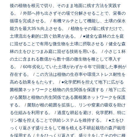
後の植物を根元で切り、そのまま地面に残す方法を実践す
る。
/
外部へ持ち出さずその場で分解させることで、栄養の
循環を完成させる。
/
有機マルチとして機能し、土壌の保水
能力を最大35％向上させる。
/
植物をその場に残すだけで、
土壌流出を劇的に防ぐ効果がある。
/
●健全な森林の土を庭
に混ぜることで有用な微生物を土壌に摂取させる
/
健全な森
林の土をひとつまみ庭に混ぜる技術を用いる。
/
小さじ１杯
の土に含まれる数億から数十億の微生物を種として導入す
る。
/
60年劣化していた土壌がわずか６年で回復した事例が
存在する。
/
この方法は植物の生存率や環境ストレス耐性を
高める効果をもたらす。
/
●化学肥料を控えて地下に広がる
菌根菌ネットワークと植物の共生関係を保護する
/
地下に広
がる菌類と植物の共生関係である菌根菌ネットワークを保護
する。
/
菌類が根の範囲を拡張し、リンや窒素の吸収を助け
る仕組みを利用する。
/
過度な耕起を避け、化学肥料、特に
リン酸を控えることで供給システムを維持する。
/
●土をひ
っくり返さず盛り土をして種を植える不耕起栽培の森戸栽培
を採用する
/
土をひっくり返さず、盛り土をしてその中に種