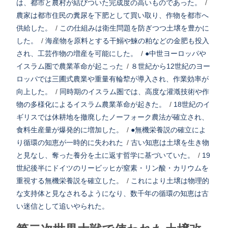
は、都市と農村が結びついた完成度の高いものであった。
/
農家は都市住民の糞尿を下肥として買い取り、作物を都市へ
供給した。
/
この仕組みは衛生問題を防ぎつつ土壌を豊かに
した。
/
海産物を原料とする干鰯や鰊の粕などの金肥も投入
され、工芸作物の増産を可能にした。
/
●中世ヨーロッパや
イスラム圏で農業革命が起こった
/
８世紀から12世紀のヨー
ロッパでは三圃式農業や重量有輪犂が導入され、作業効率が
向上した。
/
同時期のイスラム圏では、高度な灌漑技術や作
物の多様化によるイスラム農業革命が起きた。
/
18世紀のイ
ギリスでは休耕地を撤廃したノーフォーク農法が確立され、
食料生産量が爆発的に増加した。
/
●無機栄養説の確立によ
り循環の知恵が一時的に失われた
/
古い知恵は土壌を生き物
と見なし、奪った養分を土に返す哲学に基づいていた。
/
19
世紀後半にドイツのリービッヒが窒素・リン酸・カリウムを
重視する無機栄養説を確立した。
/
これにより土壌は物理的
な支持体と見なされるようになり、数千年の循環の知恵は古
い迷信として追いやられた。