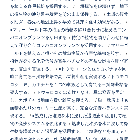
を植える森戸栽培を採用する。
/
土壌構造を破壊せず、地下
の微生物の通り道や炭素をそのまま保持する。
/
土壌の浸食
を防ぎ、春先の地温上昇を早めて発芽を促す効果がある。
/
●マリーゴールド等の特定の植物を隣り合わせに植えるコン
パニオンプランツを活用する
/
特定の植物を隣り合わせに植
えて守り合うコンパニオンプランツを活用する。
/
マリーゴ
ールドを植えると根からの放出物質が有害な線虫を殺す。
/
植物が発する化学信号が寄生バチなどの有益な昆虫を呼び寄
せ、害虫を管理する。
/
●トウモロコシと豆とカボチャを同
時に育てる三姉妹栽培で高い栄養生産を実現する
/
トウモロ
コシ、豆、カボチャを１つの家族として育てる三姉妹栽培を
導入する。
/
トウモロコシは支柱となり、豆は窒素を固定
し、カボチャは地面を覆い雑草を抑える。
/
単一栽培よりも
面積あたりのカロリー生産が高く、完全な栄養バランスを実
現する。
/
●熟成した堆肥を水に浸した退肥液を活用して植
物の免疫システムを強化する
/
熟成した堆肥を水に浸して微
生物を増殖させた退肥液を活用する。
/
糖密などを加えると
有害菌が増えるため、作成後数時間以内に使い切る。
/
退肥