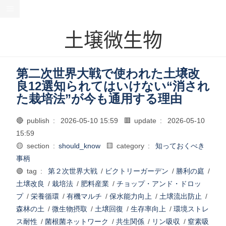
土壌微生物
第二次世界大戦で使われた土壌改
良12選知られてはいけない“消され
た栽培法”が今も通用する理由
🔴 publish :
2026-05-10 15:59
🟥 update :
2026-05-10
15:59
🟡 section :
should_know
🟨 category :
知っておくべき
事柄
🟢 tag :
第２次世界大戦
/
ビクトリーガーデン
/
勝利の庭
/
土壌改良
/
栽培法
/
肥料産業
/
チョップ・アンド・ドロッ
プ
/
栄養循環
/
有機マルチ
/
保水能力向上
/
土壌流出防止
/
森林の土
/
微生物摂取
/
土壌回復
/
生存率向上
/
環境ストレ
ス耐性
/
菌根菌ネットワーク
/
共生関係
/
リン吸収
/
窒素吸