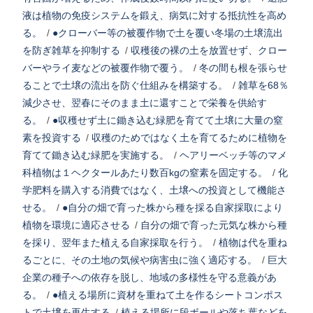
液は植物の免疫システムを鍛え、病気に対する抵抗性を高め
る。
/
●クローバー等の被覆作物で土を覆い冬場の土壌流出
を防ぎ雑草を抑制する
/
収穫後の裸の土を放置せず、クロー
バーやライ麦などの被覆作物で覆う。
/
冬の間も根を張らせ
ることで土壌の流出を防ぐ仕組みを構築する。
/
雑草を68％
減少させ、翌春にそのまま土に還すことで栄養を供給す
る。
/
●収穫せず土に鋤き込む緑肥を育てて土壌に大量の窒
素を投資する
/
収穫のためではなく土を育てるために植物を
育てて鋤き込む緑肥を実施する。
/
ヘアリーベッチ等のマメ
科植物は１ヘクタールあたり数百kgの窒素を固定する。
/
化
学肥料を購入する消費ではなく、土壌への投資として機能さ
せる。
/
●自分の畑で育った株から種を採る自家採取により
植物を環境に適応させる
/
自分の畑で育った元気な株から種
を採り、翌年また植える自家採取を行う。
/
植物は代を重ね
るごとに、その土地の気候や病害虫に強く適応する。
/
巨大
企業の種子への依存を脱し、地域の多様性を守る意義があ
る。
/
●植える場所に資材を重ねて土を作るシートコンポス
トで土壌を再生する
/
植える場所に段ボールや落ち葉などを