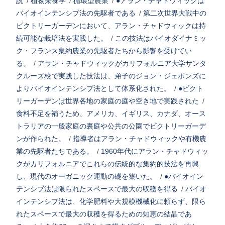
説
/
植物栄養学
/
循環型農業
/
●アラン・チャドウィックは
バイオインテンシブ法の先駆者である
/
第二次世界大戦中の
ビクトリーガーデンにおいて、アラン・チャドウィックは持
続可能な栽培法を実践した。
/
この技法はバイオダイナミッ
ク・フランス集約農業の先駆者たちから影響を受けてい
る。
/
アラン・チャドウィックがカリフォルニア大学サンタ
クルーズ校で実践した技法は、弟子のジョン・ジェボンズに
よりバイオインテンシブ法として体系化された。
/
●ビクト
リーガーデンは世界各地の家庭の庭や空き地で実践された
/
食料不足を補うため、アメリカ、イギリス、カナダ、オース
トラリアの一般家庭の裏庭や公共の公園でビクトリーガーデ
ンが作られた。
/
指導者はアラン・チャドウィックや有機農
業の先駆者たちである。
/
1960年代にアラン・チャドウィッ
クがカリフォルニアでこれらの伝統的な集約的技法を再興
し、現代のオーガニック運動の礎を築いた。
/
●バイオイン
テンシブ法は限られたスペースで最大の収穫を得る
/
バイオ
インテンシブ法は、化学肥料や大規模機械化に頼らず、限ら
れたスペースで最大の収穫を得るための知恵の結晶であ