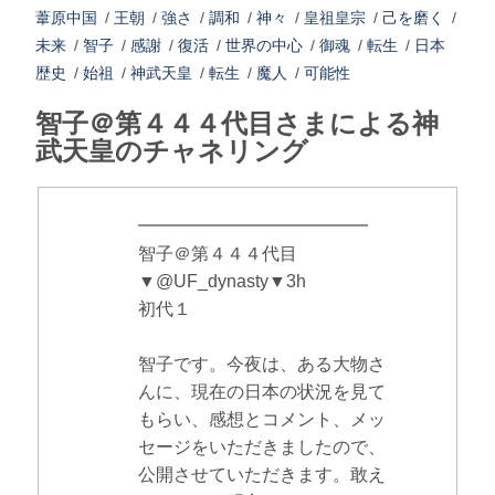
葦原中国
/
王朝
/
強さ
/
調和
/
神々
/
皇祖皇宗
/
己を磨く
/
未来
/
智子
/
感謝
/
復活
/
世界の中心
/
御魂
/
転生
/
日本
歴史
/
始祖
/
神武天皇
/
転生
/
魔人
/
可能性
智子＠第４４４代目さまによる神
武天皇のチャネリング
━━━━━━━━━━━━━
智子＠第４４４代目
▼@UF_dynasty▼3h
初代１
智子です。今夜は、ある大物さ
んに、現在の日本の状況を見て
もらい、感想とコメント、メッ
セージをいただきましたので、
公開させていただきます。敢え