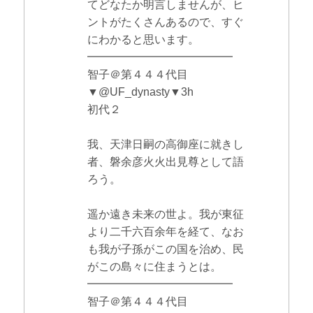
てどなたか明言しませんが、ヒ
ントがたくさんあるので、すぐ
にわかると思います。
━━━━━━━━━━━━━
智子＠第４４４代目
▼@UF_dynasty▼3h
初代２
我、天津日嗣の高御座に就きし
者、磐余彦火火出見尊として語
ろう。
遥か遠き未来の世よ。我が東征
より二千六百余年を経て、なお
も我が子孫がこの国を治め、民
がこの島々に住まうとは。
━━━━━━━━━━━━━
智子＠第４４４代目