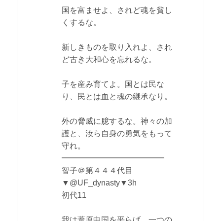
国を富ませよ、されど魂を貧し
くするな。
新しきものを取り入れよ、され
ど古き大和心を忘れるな。
子を産み育てよ。国とは民な
り、民とは血と魂の継承なり。
外の脅威に臆するな。神々の加
護と、汝ら自身の勇気をもって
守れ。
━━━━━━━━━━━━━
智子＠第４４４代目
▼@UF_dynasty▼3h
初代11
我は葦原中国を平らげ、一つの