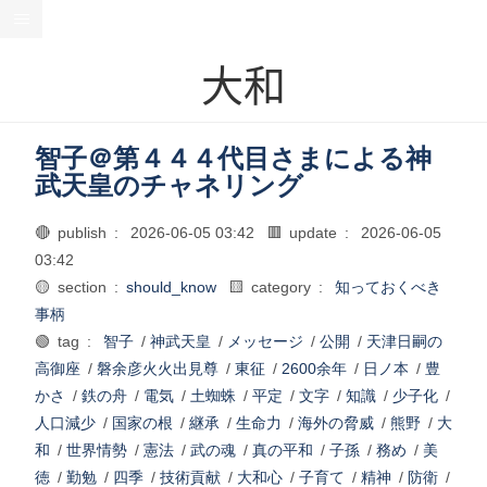
大和
智子＠第４４４代目さまによる神
武天皇のチャネリング
🔴 publish :
2026-06-05 03:42
🟥 update :
2026-06-05
03:42
🟡 section :
should_know
🟨 category :
知っておくべき
事柄
🟢 tag :
智子
/
神武天皇
/
メッセージ
/
公開
/
天津日嗣の
高御座
/
磐余彦火火出見尊
/
東征
/
2600余年
/
日ノ本
/
豊
かさ
/
鉄の舟
/
電気
/
土蜘蛛
/
平定
/
文字
/
知識
/
少子化
/
人口減少
/
国家の根
/
継承
/
生命力
/
海外の脅威
/
熊野
/
大
和
/
世界情勢
/
憲法
/
武の魂
/
真の平和
/
子孫
/
務め
/
美
徳
/
勤勉
/
四季
/
技術貢献
/
大和心
/
子育て
/
精神
/
防衛
/