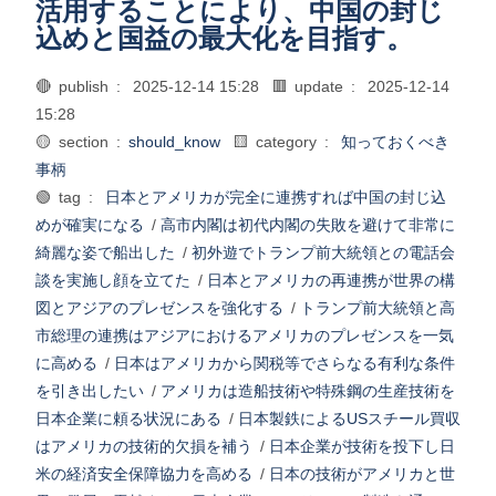
活用することにより、中国の封じ
込めと国益の最大化を目指す。
🔴 publish :
2025-12-14 15:28
🟥 update :
2025-12-14
15:28
🟡 section :
should_know
🟨 category :
知っておくべき
事柄
🟢 tag :
日本とアメリカが完全に連携すれば中国の封じ込
めが確実になる
/
高市内閣は初代内閣の失敗を避けて非常に
綺麗な姿で船出した
/
初外遊でトランプ前大統領との電話会
談を実施し顔を立てた
/
日本とアメリカの再連携が世界の構
図とアジアのプレゼンスを強化する
/
トランプ前大統領と高
市総理の連携はアジアにおけるアメリカのプレゼンスを一気
に高める
/
日本はアメリカから関税等でさらなる有利な条件
を引き出したい
/
アメリカは造船技術や特殊鋼の生産技術を
日本企業に頼る状況にある
/
日本製鉄によるUSスチール買収
はアメリカの技術的欠損を補う
/
日本企業が技術を投下し日
米の経済安全保障協力を高める
/
日本の技術がアメリカと世