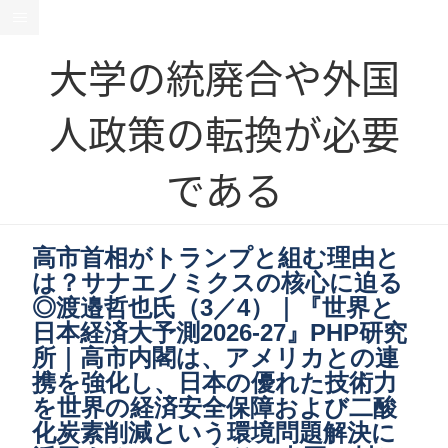
大学の統廃合や外国
人政策の転換が必要
である
高市首相がトランプと組む理由と
は？サナエノミクスの核心に迫る
◎渡邉哲也氏（3／4）｜『世界と
日本経済大予測2026-27』PHP研究
所｜高市内閣は、アメリカとの連
携を強化し、日本の優れた技術力
を世界の経済安全保障および二酸
化炭素削減という環境問題解決に