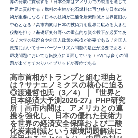
界の発展に貢献する
/
日本企業はアメリカでの製造を通じて
世界に貢献する
/
燃料の主軸が化石燃料に再び移り日本の技
術が重要になる
/
日本の技術が二酸化炭素削減と世界復旧の
中心となる
/
高市内閣は日本の技術力を世界に広める大きな
役割を担う
/
基礎研究分野への重点的な資金投下が必要であ
る
/
大学の統廃合や外国人政策の転換が必要である
/
外国人
政策においてオーバーツーリズム問題の是正が必要である
/
環境問題においても転換点に直面している
/
EVには多くの問
題が出てきておりハイブリッドが優位である
高市首相がトランプと組む理由と
は？サナエノミクスの核心に迫る
◎渡邉哲也氏（3／4）｜『世界と
日本経済大予測2026-27』PHP研究
所｜高市内閣は、アメリカとの連
携を強化し、日本の優れた技術力
を世界の経済安全保障および二酸
化炭素削減という環境問題解決に