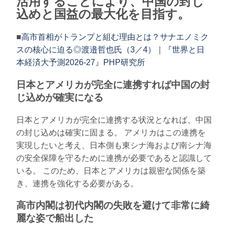
活用することにより、中国の封じ
込めと国益の最大化を目指す。
■
高市首相がトランプと組む理由とは？サナエノミク
スの核心に迫る◎渡邉哲也氏（3／4）｜『世界と日
本経済大予測2026-27』PHP研究所
日本とアメリカが完全に連携すれば中国の封
じ込めが確実になる
日本とアメリカが完全に連携する状況となれば、中国
の封じ込めは確実に固まる。 アメリカはこの連携を
実現したいと考え、日本側も東シナ海および南シナ海
の安全保障を守るために連携が必要であると認識して
いる。 このため、日本とアメリカは親密な関係を築
き、連携を強化する必要がある。
高市内閣は初代内閣の失敗を避けて非常に綺
麗な姿で船出した