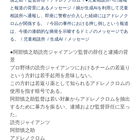
慎之助
/
監督辞任
/
アドレノクロム
/
●児童相談所への通報
と報道の背景にあるメッセージ
/
娘が生成AIを利用して児童
相談所へ通報し、即座に警察が介入した経緯にはアドレノク
ロムが関係する。
/
今回の事件における押し倒しという報道
は、今後の連鎖的な摘発を示唆するドミノのメッセージであ
る。
/
児童相談所
/
生成AI
/
メッセージ
●阿部慎之助読売ジャイアンツ監督の辞任と逮捕の背
景
プロ野球の読売ジャイアンツにおけるチームの若返り
という方針は若手起用を意味しない。
この方針は若返り薬として知られるアドレノクロムの
使用を指す暗号である。
阿部慎之助監督は若い対象からアドレノクロムを抽出
するために暴力を振るい、逮捕および監督辞任に至っ
た。
読売ジャイアンツ
阿部慎之助
アドレノクロム