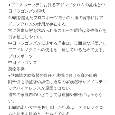
●プロスポーツ界におけるアドレノクロムの蔓延と中
日ドラゴンズの現状
40歳を超えたプロスポーツ選手の活躍の背景にはア
ドレノクロムの使用が存在する。
常に興奮状態を求められるスポーツ環境は薬物依存を
引き起こしやすい。
中日ドラゴンズが低迷する理由は、真面目な球団とし
てアドレノクロムの使用を回避しているためである。
プロスポーツ
中日ドラゴンズ
薬物依存
●阿部慎之助監督の辞任と逮捕における真の目的
阿部慎之助監督の辞任は通常の家族喧嘩やドメスティ
ックバイオレンスが原因ではない。
通常の家庭内のいざこざでは逮捕や解任には至らな
い。
18歳の若い女性を押し倒した行為は、アドレノクロ
ムの抽出を目的としたものである。