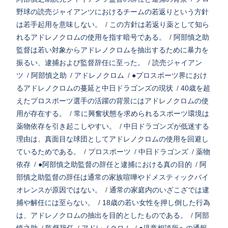
野球の読売ジャイアンツにおけるチームの若返りという方針
は若手起用を意味しない。
/
この方針は若返り薬として知ら
れるアドレノクロムの使用を指す暗号である。
/
阿部慎之助
監督は若い対象からアドレノクロムを抽出するために暴力を
振るい、逮捕および監督辞任に至った。
/
読売ジャイアン
ツ
/
阿部慎之助
/
アドレノクロム
/
●プロスポーツ界におけ
るアドレノクロムの蔓延と中日ドラゴンズの現状
/
40歳を超
えたプロスポーツ選手の活躍の背景にはアドレノクロムの使
用が存在する。
/
常に興奮状態を求められるスポーツ環境は
薬物依存を引き起こしやすい。
/
中日ドラゴンズが低迷する
理由は、真面目な球団としてアドレノクロムの使用を回避し
ているためである。
/
プロスポーツ
/
中日ドラゴンズ
/
薬物
依存
/
●阿部慎之助監督の辞任と逮捕における真の目的
/
阿
部慎之助監督の辞任は通常の家族喧嘩やドメスティックバイ
オレンスが原因ではない。
/
通常の家庭内のいざこざでは逮
捕や解任には至らない。
/
18歳の若い女性を押し倒した行為
は、アドレノクロムの抽出を目的としたものである。
/
阿部