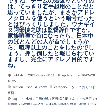
ですね。チームの若返りというの
は、てっきり若手起用のことだと
思っていましたが、まさかアドレ
ノクロムを使うという暗号だった
とはびっくりしました。ウナギイ
ヌ阿部慎之助は監督辞任ですか。
家族喧嘩で首になったら、日本中
のほとんどの人が首でしょうか
ら、喧嘩以上のことをしたのでし
ょう。押し倒したと報じられてい
ますし、完全にアドレノ目的です
ね。
🔴 publish :
2026-05-27 00:11
🟥 update :
2026-05-28
18:35
🟡 section :
should_know
🟨 category :
知っておくべき
事柄
🟢 tag :
生成AI
/
手紙作戦
/
阿部慎之助
/
ネットの反応
/
●
阿部慎之助読売ジャイアンツ監督の辞任と逮捕の背景
/
プロ