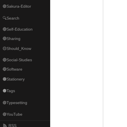
🟢Sakura-Editor
🔍Search
🔴Self-Education
🔵Sharing
🟡Should_Know
🔵Social-Studies
🔵Software
🟠Stationery
⚫Tags
🟢Typesetting
🟢YouTube
RSS