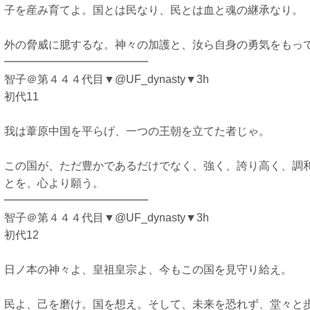
子を産み育てよ。国とは民なり、民とは血と魂の継承なり。
外の脅威に臆するな。神々の加護と、汝ら自身の勇気をもっ
━━━━━━━━━━━━━
智子＠第４４４代目▼@UF_dynasty▼3h
初代11
我は葦原中国を平らげ、一つの王朝を立てた者じゃ。
この国が、ただ豊かであるだけでなく、強く、誇り高く、調
とを、心より願う。
━━━━━━━━━━━━━
智子＠第４４４代目▼@UF_dynasty▼3h
初代12
日ノ本の神々よ、皇祖皇宗よ、今もこの国を見守り給え。
民よ、己を磨け。国を想え。そして、未来を恐れず、堂々と