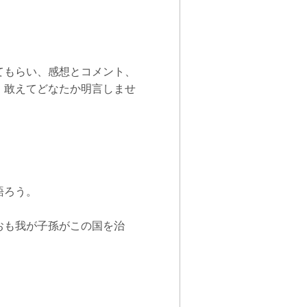
てもらい、感想とコメント、
。敢えてどなたか明言しませ
。
語ろう。
おも我が子孫がこの国を治