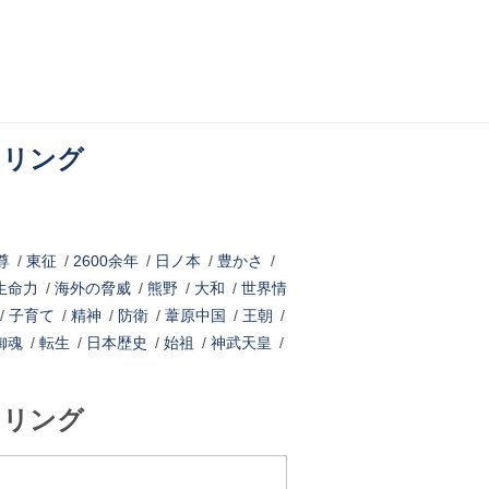
ネリング
尊
/
東征
/
2600余年
/
日ノ本
/
豊かさ
/
生命力
/
海外の脅威
/
熊野
/
大和
/
世界情
/
子育て
/
精神
/
防衛
/
葦原中国
/
王朝
/
御魂
/
転生
/
日本歴史
/
始祖
/
神武天皇
/
ネリング