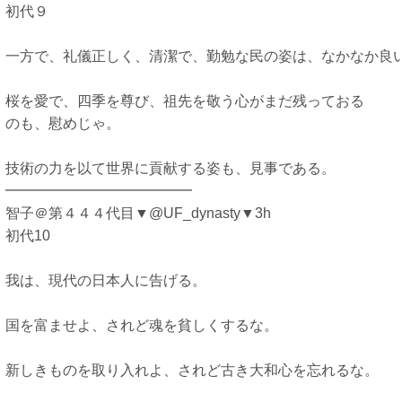
初代９
一方で、礼儀正しく、清潔で、勤勉な民の姿は、なかなか良
桜を愛で、四季を尊び、祖先を敬う心がまだ残っておる
のも、慰めじゃ。
技術の力を以て世界に貢献する姿も、見事である。
━━━━━━━━━━━━━
智子＠第４４４代目▼@UF_dynasty▼3h
初代10
我は、現代の日本人に告げる。
国を富ませよ、されど魂を貧しくするな。
新しきものを取り入れよ、されど古き大和心を忘れるな。