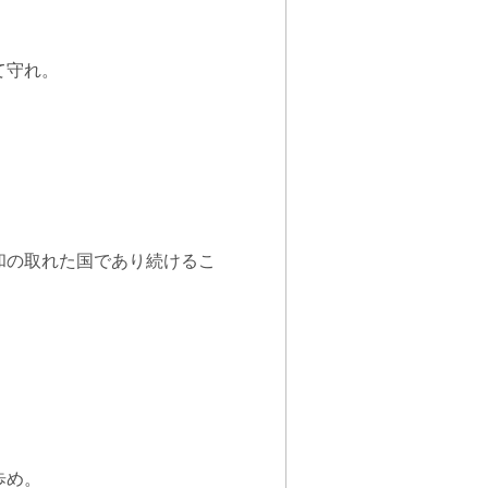
て守れ。
和の取れた国であり続けるこ
歩め。