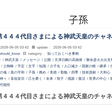
子孫
第４４４代目さまによる神武天皇のチャ
2026-06-05 03:42
🟥 update :
2026-06-05 03:42
should_know
🟨 category :
知っておくべき事柄
子
/
神武天皇
/
メッセージ
/
公開
/
天津日嗣の高御座
/
磐余彦火火出見
/
土蜘蛛
/
平定
/
文字
/
知識
/
少子化
/
人口減少
/
国家の根
/
継承
/
の魂
/
真の平和
/
子孫
/
務め
/
美徳
/
勤勉
/
四季
/
技術貢献
/
大和心
神々
/
皇祖皇宗
/
己を磨く
/
未来
/
智子
/
感謝
/
復活
/
世界の中心
/
可能性
第４４４代目さまによる神武天皇のチャ