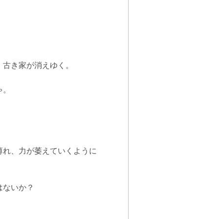
、古き家が消えゆく。
ゃ。
薄れ、力が萎えていくように
はないか？