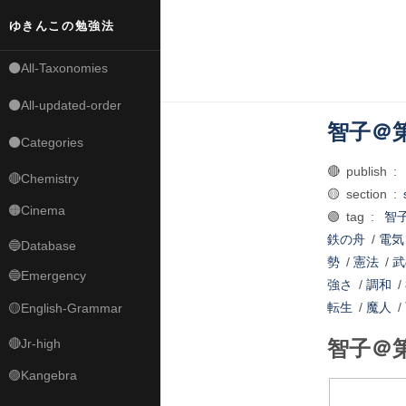
ゆきんこの勉強法
⚫All-Taxonomies
⚫All-updated-order
智子＠
⚫Categories
🔴 publish :
🔴Chemistry
🟡 section :
🟠Cinema
🟢 tag :
智
鉄の舟
/
電気
🔵Database
勢
/
憲法
/
武
🔵Emergency
強さ
/
調和
/
転生
/
魔人
/
🟡English-Grammar
🔴Jr-high
智子＠
🟣Kangebra