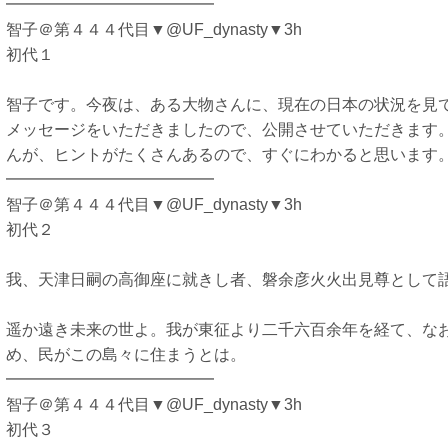
━━━━━━━━━━━━━
智子＠第４４４代目▼@UF_dynasty▼3h
初代１
智子です。今夜は、ある大物さんに、現在の日本の状況を見
メッセージをいただきましたので、公開させていただきます
んが、ヒントがたくさんあるので、すぐにわかると思います
━━━━━━━━━━━━━
智子＠第４４４代目▼@UF_dynasty▼3h
初代２
我、天津日嗣の高御座に就きし者、磐余彦火火出見尊として
遥か遠き未来の世よ。我が東征より二千六百余年を経て、な
め、民がこの島々に住まうとは。
━━━━━━━━━━━━━
智子＠第４４４代目▼@UF_dynasty▼3h
初代３