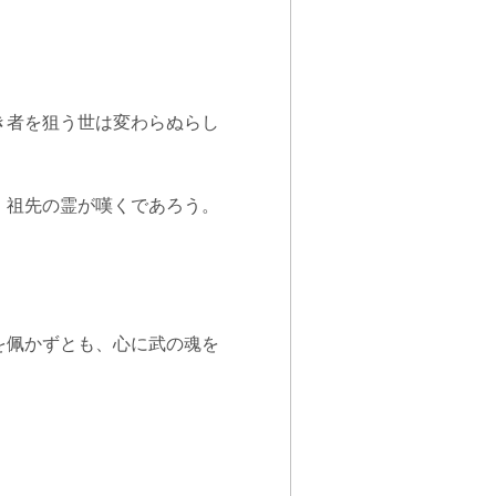
き者を狙う世は変わらぬらし
、祖先の霊が嘆くであろう。
を佩かずとも、心に武の魂を