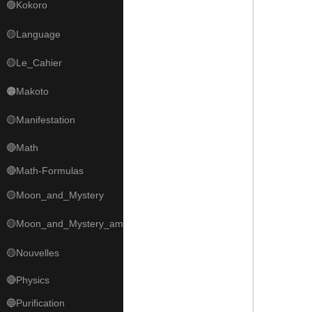
🟣Kokoro
🟡Language
🟡Le_Cahier
🟠Makoto
🟡Manifestation
🔴Math
🔴Math-Formulas
🟡Moon_and_Mystery
🟡Moon_and_Mystery_am
🟡Nouvelles
🔴Physics
🔵Purification