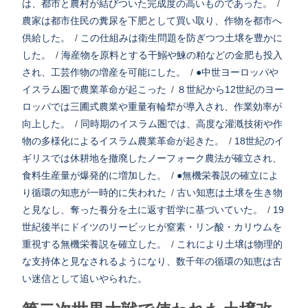
は、都市と農村が結びついた完成度の高いものであった。
/
農家は都市住民の糞尿を下肥として買い取り、作物を都市へ
供給した。
/
この仕組みは衛生問題を防ぎつつ土壌を豊かに
した。
/
海産物を原料とする干鰯や鰊の粕などの金肥も投入
され、工芸作物の増産を可能にした。
/
●中世ヨーロッパや
イスラム圏で農業革命が起こった
/
８世紀から12世紀のヨー
ロッパでは三圃式農業や重量有輪犂が導入され、作業効率が
向上した。
/
同時期のイスラム圏では、高度な灌漑技術や作
物の多様化によるイスラム農業革命が起きた。
/
18世紀のイ
ギリスでは休耕地を撤廃したノーフォーク農法が確立され、
食料生産量が爆発的に増加した。
/
●無機栄養説の確立によ
り循環の知恵が一時的に失われた
/
古い知恵は土壌を生き物
と見なし、奪った養分を土に返す哲学に基づいていた。
/
19
世紀後半にドイツのリービッヒが窒素・リン酸・カリウムを
重視する無機栄養説を確立した。
/
これにより土壌は物理的
な支持体と見なされるようになり、数千年の循環の知恵は古
い迷信として追いやられた。