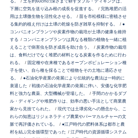
る。
/
土を約60cmの深さまで耕すダブル・ディギングは、
下層に空気を送り込み根の成長を促進する。
/
完熟堆肥の活
用は土壌微生物を活性化させる。
/
苗を市松模様に密植させ
る集約的植え付けは土壌の乾燥を防ぎ雑草を抑制する。
/
●
コンパニオンプランツや炭素作物の栽培が土壌の健康を維持
する
/
コンパニオンプランツは異なる種類の植物を一緒に植
えることで病害虫を防ぎ成長を助け合う。
/
炭素作物の栽培
は、食料だけでなく堆肥の材料となる炭素を作るために行わ
れる。
/
固定種や在来種であるオープンポピュレーション種
子を使い、自ら種を採ることで植物をその土地に適応させ
る。
/
●石油化学産業の発展により伝統的な農法は一時的に
衰退した
/
戦後の石油化学産業の発展に伴い、安価な化学肥
料と強力な農薬、大型機械が登場した。
/
手間のかかるダブ
ル・ディギングや堆肥作りは、効率の悪い手法として商業農
家から見捨てられた。
/
現代では土壌劣化への懸念から、こ
れらの知恵はリジェネラティブ農業やパーマカルチャーの文
脈で再評価されている。
/
●江戸時代の肥料体系は都市と農
村を結ぶ完全循環型であった
/
江戸時代の資源循環システム