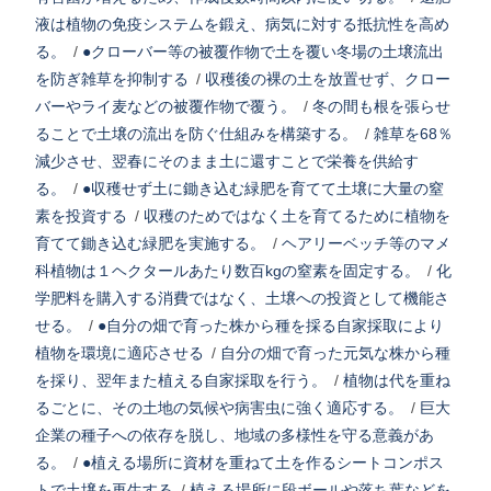
液は植物の免疫システムを鍛え、病気に対する抵抗性を高め
る。
/
●クローバー等の被覆作物で土を覆い冬場の土壌流出
を防ぎ雑草を抑制する
/
収穫後の裸の土を放置せず、クロー
バーやライ麦などの被覆作物で覆う。
/
冬の間も根を張らせ
ることで土壌の流出を防ぐ仕組みを構築する。
/
雑草を68％
減少させ、翌春にそのまま土に還すことで栄養を供給す
る。
/
●収穫せず土に鋤き込む緑肥を育てて土壌に大量の窒
素を投資する
/
収穫のためではなく土を育てるために植物を
育てて鋤き込む緑肥を実施する。
/
ヘアリーベッチ等のマメ
科植物は１ヘクタールあたり数百kgの窒素を固定する。
/
化
学肥料を購入する消費ではなく、土壌への投資として機能さ
せる。
/
●自分の畑で育った株から種を採る自家採取により
植物を環境に適応させる
/
自分の畑で育った元気な株から種
を採り、翌年また植える自家採取を行う。
/
植物は代を重ね
るごとに、その土地の気候や病害虫に強く適応する。
/
巨大
企業の種子への依存を脱し、地域の多様性を守る意義があ
る。
/
●植える場所に資材を重ねて土を作るシートコンポス
トで土壌を再生する
/
植える場所に段ボールや落ち葉などを