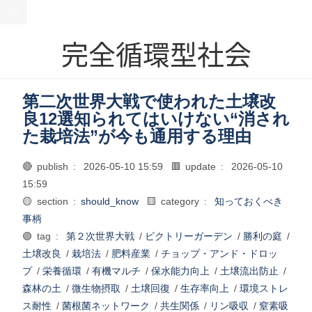
完全循環型社会
第二次世界大戦で使われた土壌改
良12選知られてはいけない“消され
た栽培法”が今も通用する理由
🔴 publish :
2026-05-10 15:59
🟥 update :
2026-05-10
15:59
🟡 section :
should_know
🟨 category :
知っておくべき
事柄
🟢 tag :
第２次世界大戦
/
ビクトリーガーデン
/
勝利の庭
/
土壌改良
/
栽培法
/
肥料産業
/
チョップ・アンド・ドロッ
プ
/
栄養循環
/
有機マルチ
/
保水能力向上
/
土壌流出防止
/
森林の土
/
微生物摂取
/
土壌回復
/
生存率向上
/
環境ストレ
ス耐性
/
菌根菌ネットワーク
/
共生関係
/
リン吸収
/
窒素吸