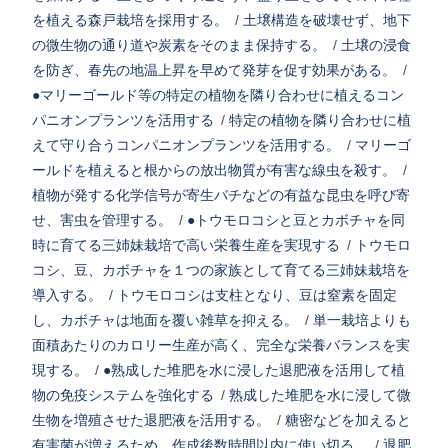
を植える森戸栽培を採用する。
/
土壌構造を破壊せず、地下
の微生物の通り道や炭素をそのまま保持する。
/
土壌の浸食
を防ぎ、春先の地温上昇を早めて発芽を促す効果がある。
/
●マリーゴールド等の特定の植物を隣り合わせに植えるコン
パニオンプランツを活用する
/
特定の植物を隣り合わせに植
えて守り合うコンパニオンプランツを活用する。
/
マリーゴ
ールドを植えると根からの放出物質が有害な線虫を殺す。
/
植物が発する化学信号が寄生バチなどの有益な昆虫を呼び寄
せ、害虫を管理する。
/
●トウモロコシと豆とカボチャを同
時に育てる三姉妹栽培で高い栄養生産を実現する
/
トウモロ
コシ、豆、カボチャを１つの家族として育てる三姉妹栽培を
導入する。
/
トウモロコシは支柱となり、豆は窒素を固定
し、カボチャは地面を覆い雑草を抑える。
/
単一栽培よりも
面積あたりのカロリー生産が高く、完全な栄養バランスを実
現する。
/
●熟成した堆肥を水に浸した退肥液を活用して植
物の免疫システムを強化する
/
熟成した堆肥を水に浸して微
生物を増殖させた退肥液を活用する。
/
糖密などを加えると
有害菌が増えるため、作成後数時間以内に使い切る。
/
退肥