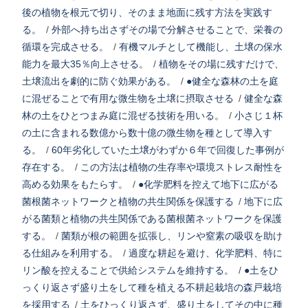
後の植物を根元で切り、そのまま地面に残す方法を実践す
る。
/
外部へ持ち出さずその場で分解させることで、栄養の
循環を完成させる。
/
有機マルチとして機能し、土壌の保水
能力を最大35％向上させる。
/
植物をその場に残すだけで、
土壌流出を劇的に防ぐ効果がある。
/
●健全な森林の土を庭
に混ぜることで有用な微生物を土壌に摂取させる
/
健全な森
林の土をひとつまみ庭に混ぜる技術を用いる。
/
小さじ１杯
の土に含まれる数億から数十億の微生物を種として導入す
る。
/
60年劣化していた土壌がわずか６年で回復した事例が
存在する。
/
この方法は植物の生存率や環境ストレス耐性を
高める効果をもたらす。
/
●化学肥料を控えて地下に広がる
菌根菌ネットワークと植物の共生関係を保護する
/
地下に広
がる菌類と植物の共生関係である菌根菌ネットワークを保護
する。
/
菌類が根の範囲を拡張し、リンや窒素の吸収を助け
る仕組みを利用する。
/
過度な耕起を避け、化学肥料、特に
リン酸を控えることで供給システムを維持する。
/
●土をひ
っくり返さず盛り土をして種を植える不耕起栽培の森戸栽培
を採用する
/
土をひっくり返さず、盛り土をしてその中に種