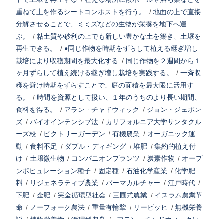
重ねて土を作るシートコンポストを行う。
/
地面の上で直接
分解させることで、ミミズなどの生物が栄養を地下へ運
ぶ。
/
粘土質や砂利の上でも新しい豊かな土を築き、土壌を
再生できる。
/
●同じ作物を時期をずらして植える継ぎ増し
栽培により収穫期間を最大化する
/
同じ作物を２週間から１
ヶ月ずらして植え続ける継ぎ増し栽培を実践する。
/
一斉収
穫を避け時期をずらすことで、庭の面積を最大限に活用す
る。
/
時間を資源として扱い、１年のうちのより長い期間、
食料を得る。
/
アラン・チャドウィック
/
ジョン・ジェボン
ズ
/
バイオインテンシブ法
/
カリフォルニア大学サンタクル
ーズ校
/
ビクトリーガーデン
/
有機農業
/
オーガニック運
動
/
食料不足
/
ダブル・ディギング
/
堆肥
/
集約的植え付
け
/
土壌微生物
/
コンパニオンプランツ
/
炭素作物
/
オープ
ンポピュレーション種子
/
固定種
/
石油化学産業
/
化学肥
料
/
リジェネラティブ農業
/
パーマカルチャー
/
江戸時代
/
下肥
/
金肥
/
完全循環型社会
/
三圃式農業
/
イスラム農業革
命
/
ノーフォーク農法
/
重量有輪犂
/
リービッヒ
/
無機栄養