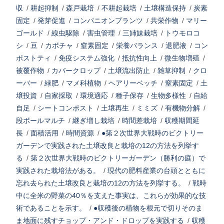
収
/
耕起抑制
/
森戸栽培
/
不耕起栽培
/
土壌構造保持
/
炭素
固定
/
発芽促進
/
コンパニオンプランツ
/
共栄作物
/
マリー
ゴールド
/
線虫駆除
/
害虫管理
/
三姉妹栽培
/
トウモロコ
シ
/
豆
/
カボチャ
/
窒素固定
/
栄養バランス
/
退肥液
/
コン
ポストティ
/
免疫システム強化
/
抵抗性向上
/
微生物増殖
/
被覆作物
/
カバークロップ
/
土壌流出防止
/
雑草抑制
/
クロ
ーバー
/
緑肥
/
マメ科植物
/
ヘアリーベッチ
/
窒素固定
/
土
壌投資
/
自家採取
/
環境適応
/
種子保存
/
生物多様性
/
自給
自足
/
シートコンポスト
/
土壌再生
/
ミミズ
/
有機物分解
/
段ボールマルチ
/
継ぎ増し栽培
/
時間差栽培
/
収穫期間延
長
/
面積活用
/
時間資源
/
●第２次世界大戦時のビクトリー
ガーデンで実践された土壌改良と栽培の12の方法を列挙す
る
/
第２次世界大戦時のビクトリーガーデン（勝利の庭）で
実践された栽培法がある。
/
現代の肥料産業の台頭とともに
忘れ去られた土壌改良と栽培の12の方法を列挙する。
/
戦時
中に全米の野菜の40％を支えた事実は、これらが効果的な技
術であることを示す。
/
●収穫後の植物を根元で切りそのま
ま地面に残すチョップ・アンド・ドロップを実践する
/
収穫