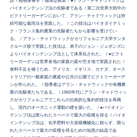
説
/
植物栄養学
/
循環型農業
/
●アラン・チャドウィックは
バイオインテンシブ法の先駆者である
/
第二次世界大戦中の
ビクトリーガーデンにおいて、アラン・チャドウィックは持
続可能な栽培法を実践した。
/
この技法はバイオダイナミッ
ク・フランス集約農業の先駆者たちから影響を受けてい
る。
/
アラン・チャドウィックがカリフォルニア大学サンタ
クルーズ校で実践した技法は、弟子のジョン・ジェボンズに
よりバイオインテンシブ法として体系化された。
/
●ビクト
リーガーデンは世界各地の家庭の庭や空き地で実践された
/
食料不足を補うため、アメリカ、イギリス、カナダ、オース
トラリアの一般家庭の裏庭や公共の公園でビクトリーガーデ
ンが作られた。
/
指導者はアラン・チャドウィックや有機農
業の先駆者たちである。
/
1960年代にアラン・チャドウィッ
クがカリフォルニアでこれらの伝統的な集約的技法を再興
し、現代のオーガニック運動の礎を築いた。
/
●バイオイン
テンシブ法は限られたスペースで最大の収穫を得る
/
バイオ
インテンシブ法は、化学肥料や大規模機械化に頼らず、限ら
れたスペースで最大の収穫を得るための知恵の結晶であ