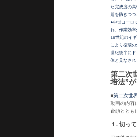
た完成度の高
題を防ぎつつ
●中世ヨーロ
れ、作業効率
18世紀のイ
により循環の
世紀後半にド
体と見なされ
第二次
培法”
■
第二次世界
動画の内容
台頭ととも
１. 切