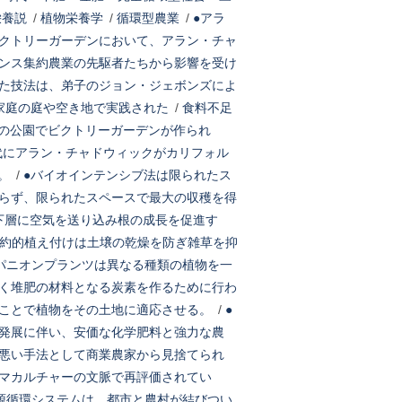
栄養説
/
植物栄養学
/
循環型農業
/
●アラ
クトリーガーデンにおいて、アラン・チャ
ンス集約農業の先駆者たちから影響を受け
た技法は、弟子のジョン・ジェボンズによ
家庭の庭や空き地で実践された
/
食料不足
の公園でビクトリーガーデンが作られ
年代にアラン・チャドウィックがカリフォル
。
/
●バイオインテンシブ法は限られたス
らず、限られたスペースで最大の収穫を得
下層に空気を送り込み根の成長を促進す
約的植え付けは土壌の乾燥を防ぎ雑草を抑
パニオンプランツは異なる種類の植物を一
く堆肥の材料となる炭素を作るために行わ
ことで植物をその土地に適応させる。
/
●
発展に伴い、安価な化学肥料と強力な農
悪い手法として商業農家から見捨てられ
マカルチャーの文脈で再評価されてい
源循環システムは、都市と農村が結びつい