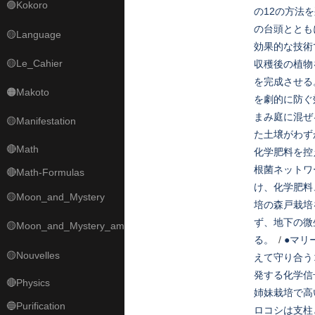
🟣Kokoro
の12の方法
の台頭ととも
🟡Language
効果的な技術
🟡Le_Cahier
収穫後の植物
を完成させる
🟠Makoto
を劇的に防ぐ
まみ庭に混ぜ
🟡Manifestation
た土壌がわず
🔴Math
化学肥料を控
根菌ネットワ
🔴Math-Formulas
け、化学肥料
🟡Moon_and_Mystery
培の森戸栽培
ず、地下の微
🟡Moon_and_Mystery_am
る。
/
●マリ
🟡Nouvelles
えて守り合う
発する化学信
🔴Physics
姉妹栽培で高
🔵Purification
ロコシは支柱