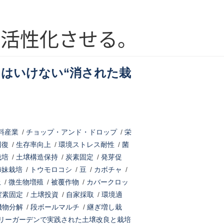
を活性化させる。
てはいけない“消された栽
料産業
/
チョップ・アンド・ドロップ
/
栄
回復
/
生存率向上
/
環境ストレス耐性
/
菌
栽培
/
土壌構造保持
/
炭素固定
/
発芽促
姉妹栽培
/
トウモロコシ
/
豆
/
カボチャ
/
上
/
微生物増殖
/
被覆作物
/
カバークロッ
窒素固定
/
土壌投資
/
自家採取
/
環境適
機物分解
/
段ボールマルチ
/
継ぎ増し栽
リーガーデンで実践された土壌改良と栽培