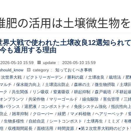
堆肥の活用は土壌微生物
世界大戦で使われた土壌改良12選知られ
が今も通用する理由
2026-05-10 15:59
🟥 update :
2026-05-10 15:59
should_know
🟨 category :
知っておくべき事柄
２次世界大戦
/
ビクトリーガーデン
/
勝利の庭
/
土壌改良
/
栽培法
/
肥
マルチ
/
保水能力向上
/
土壌流出防止
/
森林の土
/
微生物摂取
/
土壌
ーク
/
共生関係
/
リン吸収
/
窒素吸収
/
耕起抑制
/
森戸栽培
/
不耕起
オンプランツ
/
共栄作物
/
マリーゴールド
/
線虫駆除
/
害虫管理
/
三
養バランス
/
退肥液
/
コンポストティ
/
免疫システム強化
/
抵抗性向
防止
/
雑草抑制
/
クローバー
/
緑肥
/
マメ科植物
/
ヘアリーベッチ
/
/
生物多様性
/
自給自足
/
シートコンポスト
/
土壌再生
/
ミミズ
/
有
培
/
収穫期間延長
/
面積活用
/
時間資源
/
●第２次世界大戦時のビクト