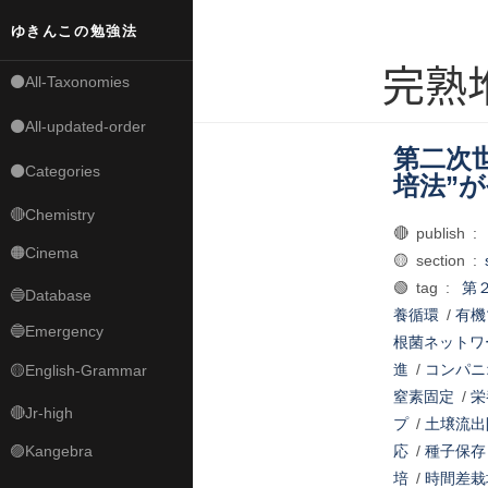
ゆきんこの勉強法
完熟
⚫All-Taxonomies
⚫All-updated-order
第二次
⚫Categories
培法”
🔴Chemistry
🔴 publish :
🟠Cinema
🟡 section :
🟢 tag :
第
🔵Database
養循環
/
有機
🔵Emergency
根菌ネットワ
進
/
コンパニ
🟡English-Grammar
窒素固定
/
栄
🔴Jr-high
プ
/
土壌流出
🟣Kangebra
応
/
種子保存
培
/
時間差栽