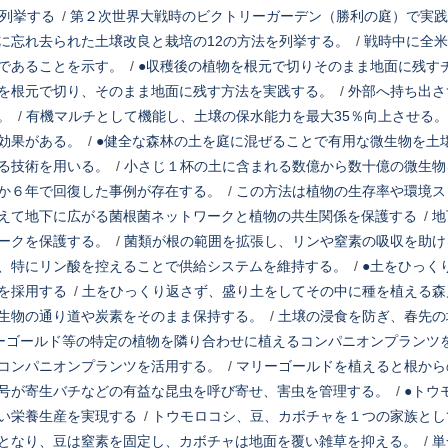
を列挙する
/
第２次世界大戦時のビクトリーガーデン（勝利の庭）で実践
に忘れ去られた土壌改良と栽培の12の方法を列挙する。
/
戦時中に全米
であることを示す。
/
●収穫後の植物を根元で切りそのまま地面に残す
を根元で切り、そのまま地面に残す方法を実践する。
/
外部へ持ち出さ
。
/
有機マルチとして機能し、土壌の保水能力を最大35％向上させる。
効果がある。
/
●健全な森林の土を庭に混ぜることで有用な微生物を土
る技術を用いる。
/
小さじ１杯の土に含まれる数億から数十億の微生物
か６年で回復した事例が存在する。
/
この方法は植物の生存率や環境ス
えて地下に広がる菌根菌ネットワークと植物の共生関係を保護する
/
地
ークを保護する。
/
菌類が根の範囲を拡張し、リンや窒素の吸収を助け
、特にリン酸を控えることで供給システムを維持する。
/
●土をひっく
を採用する
/
土をひっくり返さず、盛り土をしてその中に種を植える森
生物の通り道や炭素をそのまま保持する。
/
土壌の浸食を防ぎ、春先の
ーゴールド等の特定の植物を隣り合わせに植えるコンパニオンプランツ
コンパニオンプランツを活用する。
/
マリーゴールドを植えると根から
号が寄生バチなどの有益な昆虫を呼び寄せ、害虫を管理する。
/
●トウ
い栄養生産を実現する
/
トウモロコシ、豆、カボチャを１つの家族とし
となり、豆は窒素を固定し、カボチャは地面を覆い雑草を抑える。
/
単