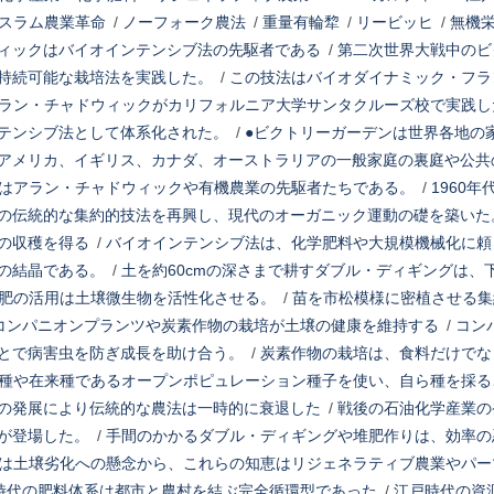
スラム農業革命
/
ノーフォーク農法
/
重量有輪犂
/
リービッヒ
/
無機
ィックはバイオインテンシブ法の先駆者である
/
第二次世界大戦中のビ
持続可能な栽培法を実践した。
/
この技法はバイオダイナミック・フラ
ラン・チャドウィックがカリフォルニア大学サンタクルーズ校で実践し
テンシブ法として体系化された。
/
●ビクトリーガーデンは世界各地の
アメリカ、イギリス、カナダ、オーストラリアの一般家庭の裏庭や公共
はアラン・チャドウィックや有機農業の先駆者たちである。
/
1960
の伝統的な集約的技法を再興し、現代のオーガニック運動の礎を築いた
の収穫を得る
/
バイオインテンシブ法は、化学肥料や大規模機械化に頼
の結晶である。
/
土を約60cmの深さまで耕すダブル・ディギングは、
肥の活用は土壌微生物を活性化させる。
/
苗を市松模様に密植させる集
コンパニオンプランツや炭素作物の栽培が土壌の健康を維持する
/
コン
とで病害虫を防ぎ成長を助け合う。
/
炭素作物の栽培は、食料だけでな
種や在来種であるオープンポピュレーション種子を使い、自ら種を採る
の発展により伝統的な農法は一時的に衰退した
/
戦後の石油化学産業の
が登場した。
/
手間のかかるダブル・ディギングや堆肥作りは、効率の
は土壌劣化への懸念から、これらの知恵はリジェネラティブ農業やパー
時代の肥料体系は都市と農村を結ぶ完全循環型であった
/
江戸時代の資