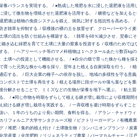
栄養バランスを実現する。
/
●熟成した堆肥を水に浸した退肥液を活用
に浸して微生物を増殖させた退肥液を活用する。
/
糖密などを加えると
退肥液は植物の免疫システムを鍛え、病気に対する抵抗性を高める。
/
防ぎ雑草を抑制する
/
収穫後の裸の土を放置せず、クローバーやライ麦
土壌の流出を防ぐ仕組みを構築する。
/
雑草を68％減少させ、翌春に
に鋤き込む緑肥を育てて土壌に大量の窒素を投資する
/
収穫のためでは
する。
/
ヘアリーベッチ等のマメ科植物は１ヘクタールあたり数百kg
、土壌への投資として機能させる。
/
●自分の畑で育った株から種を採
で育った元気な株から種を採り、翌年また植える自家採取を行う。
/
植
適応する。
/
巨大企業の種子への依存を脱し、地域の多様性を守る意義
コンポストで土壌を再生する
/
植える場所に段ボールや落ち葉などを重
接分解させることで、ミミズなどの生物が栄養を地下へ運ぶ。
/
粘土質
る。
/
●同じ作物を時期をずらして植える継ぎ増し栽培により収穫期間
え続ける継ぎ増し栽培を実践する。
/
一斉収穫を避け時期をずらすこと
扱い、１年のうちのより長い期間、食料を得る。
/
アラン・チャドウィ
カリフォルニア大学サンタクルーズ校
/
ビクトリーガーデン
/
有機農業
グ
/
堆肥
/
集約的植え付け
/
土壌微生物
/
コンパニオンプランツ
/
炭
化学産業
/
化学肥料
/
リジェネラティブ農業
/
パーマカルチャー
/
江