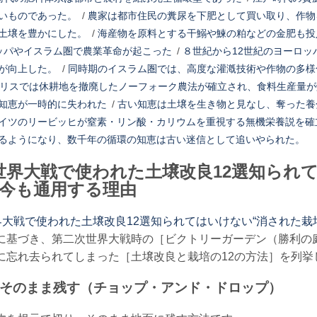
いものであった。
/
農家は都市住民の糞尿を下肥として買い取り、作物
土壌を豊かにした。
/
海産物を原料とする干鰯や鰊の粕などの金肥も投
ッパやイスラム圏で農業革命が起こった
/
８世紀から12世紀のヨーロ
が向上した。
/
同時期のイスラム圏では、高度な灌漑技術や作物の多様
ギリスでは休耕地を撤廃したノーフォーク農法が確立され、食料生産量
知恵が一時的に失われた
/
古い知恵は土壌を生き物と見なし、奪った養
イツのリービッヒが窒素・リン酸・カリウムを重視する無機栄養説を確
るようになり、数千年の循環の知恵は古い迷信として追いやられた。
世界大戦で使われた土壌改良12選知られ
が今も通用する理由
大戦で使われた土壌改良12選知られてはいけない“消された栽
に基づき、第二次世界大戦時の［ビクトリーガーデン（勝利の
に忘れ去られてしまった［土壌改良と栽培の12の方法］を列挙
ってそのまま残す（チョップ・アンド・ドロップ）