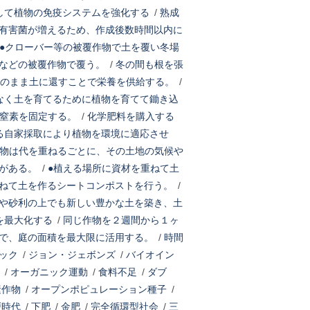
して植物の免疫システムを強化する
/
熟成
有害菌が増えるため、作成後数時間以内に
●クローバー等の被覆作物で土を覆い冬場
などの被覆作物で覆う。
/
冬の間も根を張
そのまま土に還すことで栄養を供給する。
/
なく土を育てるために植物を育てて鋤き込
の窒素を固定する。
/
化学肥料を購入する
る自家採取により植物を環境に適応させ
物は代を重ねるごとに、その土地の気候や
がある。
/
●植える場所に資材を重ねて土
ねて土を作るシートコンポストを行う。
/
や砂利の上でも新しい豊かな土を築き、土
を最大化する
/
同じ作物を２週間から１ヶ
で、庭の面積を最大限に活用する。
/
時間
ック
/
ジョン・ジェボンズ
/
バイオイン
/
オーガニック運動
/
食料不足
/
ダブ
素作物
/
オープンポピュレーション種子
/
戸時代
/
下肥
/
金肥
/
完全循環型社会
/
三