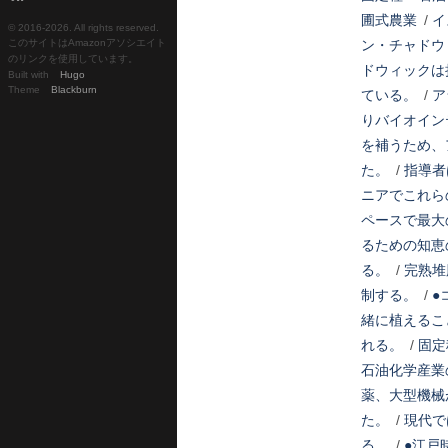
圃式農業
/
イ
© 2016-
2026. All rights reserved.
このサイトはAmazonアソシエイト
ン・チャドウ
のリンクを使用しています。
ドウィックは
Built with
Hugo
Theme
Blackburn
ている。
/
ア
りバイオイン
を補うため、
た。
/
指導者
ニアでこれら
ペースで最大
るための知恵
る。
/
完熟堆
制する。
/
●
緒に植えるこ
れる。
/
固定
石油化学産業
薬、大型機械
た。
/
現代で
る。
/
●江戸