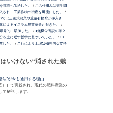
を都市へ供給した。
/
この仕組みは衛生問
入され、工芸作物の増産を可能にした。
/
ッパでは三圃式農業や重量有輪犂が導入さ
化によるイスラム農業革命が起きた。
/
が爆発的に増加した。
/
●無機栄養説の確立
分を土に返す哲学に基づいていた。
/
19
立した。
/
これにより土壌は物理的な支持
てはいけない“消された栽
培法”が今も通用する理由
庭）］で実践され、現代の肥料産業の
して解説します。