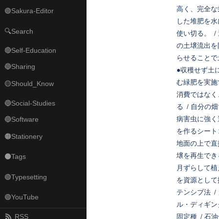
高く、完全な
🟢Sakura-Editor
した堆肥を水
🔍Search
使い切る。
/
の土壌流出を
🔴Self-Education
らせることで
🔵Sharing
●収穫せず土
む緑肥を実施
🟡Should_Know
消費ではなく
🔵Social-Studies
る
/
自分の畑
病害虫に強く
🔵Software
を作るシート
🟠Stationery
地面の上で直
壌を再生でき
⚫Tags
月ずらして植
🟢Typesetting
を資源として
テンシブ法
/
🟢YouTube
ル・ディギン
RSS
固定種
/
石油