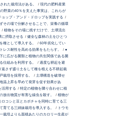
された栽培法がある。
/
現代の肥料産業
の野菜の40％を支えた事実は、これらが
チョップ・アンド・ドロップを実践する
/
ずその場で分解させることで、栄養の循環
/
植物をその場に残すだけで、土壌流出
壌に摂取させる
/
健全な森林の土をひとつ
を種として導入する。
/
60年劣化してい
トレス耐性を高める効果をもたらす。
/
●
下に広がる菌類と植物の共生関係である菌
る仕組みを利用する。
/
過度な耕起を避
り返さず盛り土をして種を植える不耕起栽
戸栽培を採用する。
/
土壌構造を破壊せ
地温上昇を早めて発芽を促す効果があ
を活用する
/
特定の植物を隣り合わせに植
の放出物質が有害な線虫を殺す。
/
植物が
モロコシと豆とカボチャを同時に育てる三
て育てる三姉妹栽培を導入する。
/
トウモ
一栽培よりも面積あたりのカロリー生産が