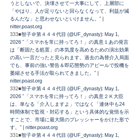
うとしないで、決壊させて一大事にして、上層部に
「やはり、人が足りないと回らなくなって、利益が減
るんだな」と思わせないといけません。" |
nitter.poast.org
333■
智子＠第４４４代目 (@UF_dynasty): May 1,
2026 "「スマホを常に持ってろ！」の真意１あの発言
は「断固たる処置」の本気度を高めるための演出効果
の高い一言だったと見られます。過去の為替介入局面
でも、事前の強い警告＆即応態勢のアピールで投機を
萎縮させる手法が取られてきました。" |
nitter.poast.org
332■
智子＠第４４４代目 (@UF_dynasty): May 1,
2026 "「スマホを常に持ってろ！」の真意２Ｋ大臣
は、単なる「介入しますよ」ではなく「連休中も24
時間体制で監視・対応する」という具体的な覚悟を示
すことで、市場に最大限のプレッシャーをかけた形で
す。" | nitter.poast.org
331■
智子＠第４４４代目 (@UF_dynasty): May 1,