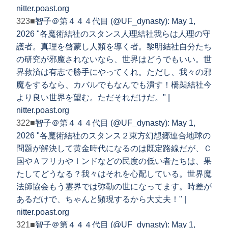
nitter.poast.org
323■
智子＠第４４４代目 (@UF_dynasty): May 1,
2026 "各魔術結社のスタンス人理結社我らは人理の守
護者。真理を啓蒙し人類を導く者。黎明結社自分たち
の研究が邪魔されないなら、世界はどうでもいい。世
界救済は有志で勝手にやってくれ。ただし、我々の邪
魔をするなら、カバルでもなんでも潰す！橋架結社今
より良い世界を望む。ただそれだけだ。" |
nitter.poast.org
322■
智子＠第４４４代目 (@UF_dynasty): May 1,
2026 "各魔術結社のスタンス２東方幻想郷連合地球の
問題が解決して黄金時代になるのは既定路線だが、Ｃ
国やＡフリカやＩンドなどの民度の低い者たちは、果
たしてどうなる？我々はそれを心配している。世界魔
法師協会もう霊界では弥勒の世になってます。時差が
あるだけで、ちゃんと顕現するから大丈夫！" |
nitter.poast.org
321■
智子＠第４４４代目 (@UF_dynasty): May 1,