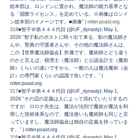
総本部は、ロンドンに置かれ、魔法師の能力基準とな
る「国際ライセンス」を定めている。※画像はロンド
ン総本部のイメージです。■
画像
" | nitter.poast.org
318■
智子＠第４４４代目 (@UF_dynasty): May 1,
2026 "智子私のポストに時々出て来る、影の魔法師さ
んや、聖典の守護者さんや、その他の魔法師さんは、
この【世界魔法師協会】所属です。魔術師とどう違う
のかと言えば、税理士（魔法師）と公認会計士（魔術
師）くらいの違いですから、一般の人は魔法魔術（会
計）の専門家くらいの認識で良いです。" |
nitter.poast.org
317■
智子＠第４４４代目 (@UF_dynasty): May 1,
2026 "その辺の定義は人によって揺れていたりするの
ですが、ロロナ先生は、魔法が法則で魔術が魔法を利
用した技術体系なので、魔法使いも魔術師も同じと言
っていますし、魔法師協会は独自の定義を持っていま
す。" | nitter.poast.org
316■
智子＠第４４４代目 (@UF_dynasty): May 1,