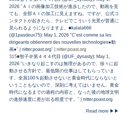
2026 "ＡＩの画像加工技術が進歩したので、動画を見
ても、全部ＡＩの加工に見えますね。ですが、公式コ
ンタクトが起きたら、テレビでこういう光景が普通に
見られるようになりますよ。■
kalala666
(@1pasdeux75): May 1, 2026 "C’est comme sa les
dirigeants obtiennent des nouvelles technologies●動
画●" | nitter.poast.org
" | nitter.poast.org
315■
智子＠第４４４代目 (@UF_dynasty): May 1,
2026 "いきなり起こすのは無理があるので、徐々に起
動させる方針で、最低限の仕事はしてもらっていま
す。全員100％起動させないと黄金時代にならないと
いうこともないので、深刻に考えてはいません。黄金
時代になるまでの過程の内容と、なった後の地球文明
の進捗速度に差が出る程度です。" | nitter.poast.org
Read more ▶▶