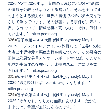
2026 "今年 2026年は、某国の大統領に地球外生命体
の情報を公表させようとする勢力と、それを全力で止
めようとする勢力が、世界の裏側でバチバチ火花を散
らして争っています。その影響による事件が、表の世
界にも出ていて、情報感度の高い人は、それに気付い
ています。" | nitter.poast.org
326■
智子＠第４４４代目 (@UF_dynasty): May 1,
2026 "ＥプＳタイＮファイルを深堀して「世界中の権
力者は小児性愛と悪魔崇拝を嗜んでいて、その悪魔の
正体は邪悪な異星人です」レポートすれば、そこから
地球外生命体の存在へと、比較的スムーズに話を繋げ
られます。" | nitter.poast.org
325■
智子＠第４４４代目 (@UF_dynasty): May 1,
2026 "唱え続ければ、本当に居なくなります。" |
nitter.poast.org
324■
智子＠第４４４代目 (@UF_dynasty): May 1,
2026 "そうです。やり方は無数にあります。だから、
未来には、希望が無限にあるのです。" |