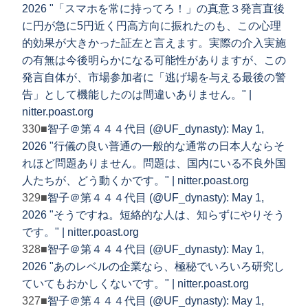
2026 "「スマホを常に持ってろ！」の真意３発言直後
に円が急に5円近く円高方向に振れたのも、この心理
的効果が大きかった証左と言えます。実際の介入実施
の有無は今後明らかになる可能性がありますが、この
発言自体が、市場参加者に「逃げ場を与える最後の警
告」として機能したのは間違いありません。" |
nitter.poast.org
330■
智子＠第４４４代目 (@UF_dynasty): May 1,
2026 "行儀の良い普通の一般的な通常の日本人ならそ
れほど問題ありません。問題は、国内にいる不良外国
人たちが、どう動くかです。" | nitter.poast.org
329■
智子＠第４４４代目 (@UF_dynasty): May 1,
2026 "そうですね。短絡的な人は、知らずにやりそう
です。" | nitter.poast.org
328■
智子＠第４４４代目 (@UF_dynasty): May 1,
2026 "あのレベルの企業なら、極秘でいろいろ研究し
ていてもおかしくないです。" | nitter.poast.org
327■
智子＠第４４４代目 (@UF_dynasty): May 1,