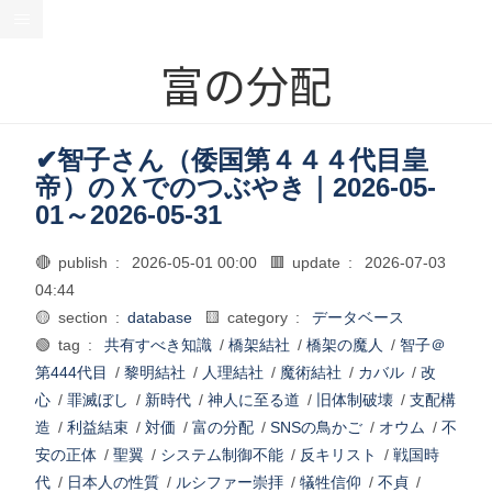
富の分配
✔智子さん（倭国第４４４代目皇
帝）のＸでのつぶやき｜2026-05-
01～2026-05-31
🔴 publish :
2026-05-01 00:00
🟥 update :
2026-07-03
04:44
🟡 section :
database
🟨 category :
データベース
🟢 tag :
共有すべき知識
/
橋架結社
/
橋架の魔人
/
智子＠
第444代目
/
黎明結社
/
人理結社
/
魔術結社
/
カバル
/
改
心
/
罪滅ぼし
/
新時代
/
神人に至る道
/
旧体制破壊
/
支配構
造
/
利益結束
/
対価
/
富の分配
/
SNSの鳥かご
/
オウム
/
不
安の正体
/
聖翼
/
システム制御不能
/
反キリスト
/
戦国時
代
/
日本人の性質
/
ルシファー崇拝
/
犠牲信仰
/
不貞
/