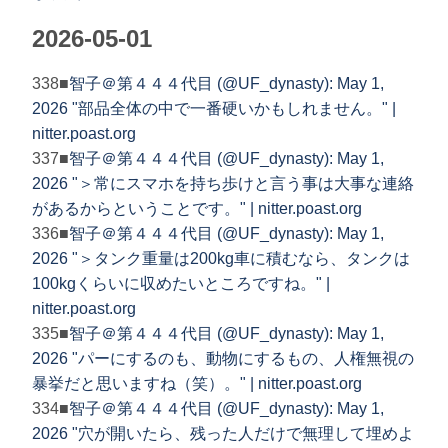
2026-05-01
338■
智子＠第４４４代目 (@UF_dynasty): May 1,
2026 "部品全体の中で一番硬いかもしれません。" |
nitter.poast.org
337■
智子＠第４４４代目 (@UF_dynasty): May 1,
2026 "＞常にスマホを持ち歩けと言う事は大事な連絡
があるからということです。" | nitter.poast.org
336■
智子＠第４４４代目 (@UF_dynasty): May 1,
2026 "＞タンク重量は200kg車に積むなら、タンクは
100kgくらいに収めたいところですね。" |
nitter.poast.org
335■
智子＠第４４４代目 (@UF_dynasty): May 1,
2026 "パーにするのも、動物にするもの、人権無視の
暴挙だと思いますね（笑）。" | nitter.poast.org
334■
智子＠第４４４代目 (@UF_dynasty): May 1,
2026 "穴が開いたら、残った人だけで無理して埋めよ