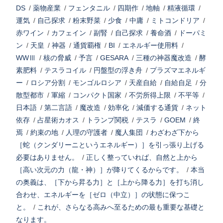
DS
/
薬物産業
/
フェンタニル
/
四期作
/
地軸
/
精液循環
/
運気
/
自己探求
/
粉末野菜
/
少食
/
中庸
/
ミトコンドリア
/
赤ワイン
/
カフェイン
/
副腎
/
自己探求
/
養命酒
/
ドーパミ
ン
/
天皇
/
神器
/
通貨覇権
/
BI
/
エネルギー使用料
/
WWⅢ
/
核の脅威
/
予言
/
GESARA
/
三種の神器魔改造
/
酵
素肥料
/
テスラコイル
/
円盤型の浮き舟
/
プラズマエネルギ
ー
/
ロシア分割
/
モンゴルロシア
/
天産自給
/
自給自足
/
分
散型都市
/
軍縮
/
コンパクト国家
/
不労所得上限
/
不平等
/
日本語
/
第二言語
/
魔改造
/
効率化
/
減価する通貨
/
ネット
依存
/
占星術カオス
/
トランプ関税
/
テスラ
/
GOEM
/
終
焉
/
約束の地
/
人理の守護者
/
魔人集団
/
わざわざ下から
［蛇（クンダリーニというエネルギー）］を引っ張り上げる
必要はありません。
/
正しく整っていれば、自然と上から
［高い次元の力（龍・神）］が降りてくるからです。
/
本当
の奥義は、［下から昇る力］と［上から降る力］を打ち消し
合わせ、エネルギーを［ゼロ（中立）］の状態に保つこ
と。
/
これが、さらなる高みへ至るための最も重要な基礎と
なります。