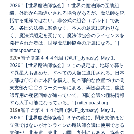
2026 "【世界魔法師協会】１世界の魔法師の互助組
織。外部から勘違いされる場合があるが、魔法師を統
括する組織ではない。非公式の組合（ギルド）であ
る。各国の法律に関係なく、本人の意志に関わりな
く、魔法師認定を受けて、魔法師協会のライセンスを
発行された者は、世界魔法師協会の所属になる。" |
nitter.poast.org
320■
智子＠第４４４代目 (@UF_dynasty): May 1,
2026 "【世界魔法師協会】２この規定は、地球で暮ら
す異星人も含めた、すべての人類に適用される。日本
支部は〇〇市に本部を構え、副本部的な位置づけの関
東支部が〇〇タワーの一角にある。両拠点共に、魔法
師専用の秘密回線が通っていて、国防会議の極秘情報
すら入手可能になっている。" | nitter.poast.org
319■
智子＠第４４４代目 (@UF_dynasty): May 1,
2026 "【世界魔法師協会】３その他に、関東支部ほど
立派ではないがオンラインの魔法師会議に使用できる
支部が、北海道、東北、四国、九州にもある。協会の