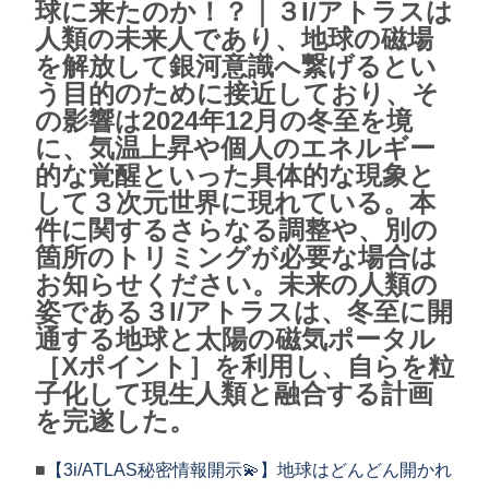
球に来たのか！？｜３I/アトラスは
人類の未来人であり、地球の磁場
を解放して銀河意識へ繋げるとい
う目的のために接近しており、そ
の影響は2024年12月の冬至を境
に、気温上昇や個人のエネルギー
的な覚醒といった具体的な現象と
して３次元世界に現れている。本
件に関するさらなる調整や、別の
箇所のトリミングが必要な場合は
お知らせください。未来の人類の
姿である３I/アトラスは、冬至に開
通する地球と太陽の磁気ポータル
［Xポイント］を利用し、自らを粒
子化して現生人類と融合する計画
を完遂した。
■
【3i/ATLAS秘密情報開示💫】地球はどんどん開かれ