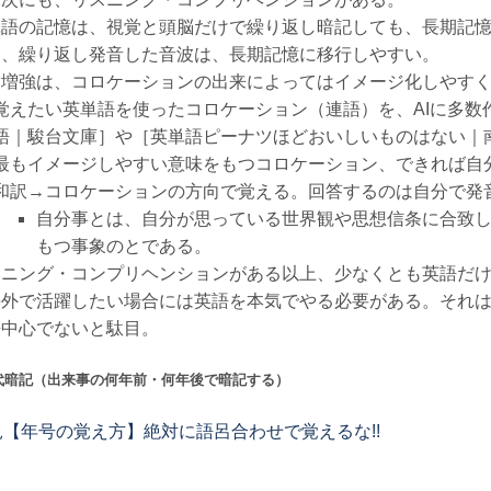
単語の記憶は、視覚と頭脳だけで繰り返し暗記しても、長期記
た、繰り返し発音した音波は、長期記憶に移行しやすい。
彙増強は、コロケーションの出来によってはイメージ化しやす
覚えたい英単語を使ったコロケーション（連語）を、AIに多数
語｜駿台文庫］や［英単語ピーナツほどおいしいものはない｜
最もイメージしやすい意味をもつコロケーション、できれば自分
和訳→コロケーションの方向で覚える。回答するのは自分で発
自分事とは、自分が思っている世界観や思想信条に合致
もつ事象のとである。
スニング・コンプリヘンションがある以上、少なくとも英語だ
海外で活躍したい場合には英語を本気でやる必要がある。それ
語中心でないと駄目。
代暗記（出来事の何年前・何年後で暗記する）
【年号の覚え方】絶対に語呂合わせで覚えるな!!