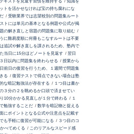
テキストを見返す習慣を維持する
/
知識を
ットを活かせなければ宝の持ち腐れにな
だ
/
受験業界では志望校別の問題集ルート
ストには単元の基本となる例題や公式が掲
題の解き直しと宿題の問題集に取り組む
/
うに難易度順に何冊もこなすルートは不要
は追試や解き直しを課されるため、塾内で
た当日に15分ほどノートを見返す
/
翌日
３日以内に問題集を終わらせる
/
授業から
日前日の復習を行うため、１週間で問題集
きる
/
復習テストで得点できない場合は塾
的な暗記勉強法が存在する
/
１つ目は書か
の３分の２を眺めるか口頭で済ませてい
り10分かかる見直しが１分で終わる
/
１
で勉強することだ
/
数学を暗記物と捉える
面にポイントとなる公式や注意点を記載す
でも手軽に復習が可能になる
/
３つ目のコ
かべてめくる
/
このリアルなスピード感