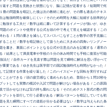
り返すと問題を見飽きた状態になり、脳に記憶が定着する
/
短期間で何
１冊の問題集を暗記した後は次の教材に進むが、その際も過去のテキス
生は勉強時間を確保しにくい
/
そのため時間を大幅に短縮する効率的な
に勉強する工夫だ
/
数学は紙に書いて計算するイメージが強いが、ゆき
問題のポイントや使用する公式を頭の中で考えて答えを確認する
/
この
終わる
/
１問の重さを減らしてスパスパこなすことが数学の苦手克服に
することだ
/
数学を暗記物として扱うために大きめの四角いリングノー
題を書き、裏面にポイントとなる公式や注意点のみを記載する
/
通常の
る
/
結果として満員電車や学校の５分の休み時間でも手軽に復習が可能
勉強法だ
/
自作カードを見直す際は問題を見て瞬時に解法を思い浮かべて
が重要である
/
ゆき先生は医学部での国試勉強時代も時間がなかった
/
して記憶する作業を繰り返した
/
このハイスピードな回転を実行すれば
くことができる
/
頭の疲労感なく進められるため、普段から１問10秒
プットしても実際の模試や入試で問題が解けない場合がある
/
この原因
践で活かせなければ宝の持ち腐れになる
/
そのためテスト形式の塾の問
トプットを並行して行う必要がある
/
解法パターンを暗記していても初
題を見た瞬間にすべての道筋が分かる必要はない
/
数学は与えられた条