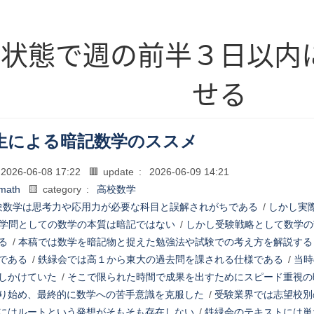
た状態で週の前半３日以内
せる
生による暗記数学のススメ
2026-06-08 17:22
🟥 update :
2026-06-09 14:21
math
🟨 category :
高校数学
験数学は思考力や応用力が必要な科目と誤解されがちである
/
しかし実
学問としての数学の本質は暗記ではない
/
しかし受験戦略として数学の
る
/
本稿では数学を暗記物と捉えた勉強法や試験での考え方を解説する
である
/
鉄緑会では高１から東大の過去問を課される仕様である
/
当時
しかけていた
/
そこで限られた時間で成果を出すためにスピード重視の
り始め、最終的に数学への苦手意識を克服した
/
受験業界では志望校別
にはルートという発想がそもそも存在しない
/
鉄緑会のテキストには単