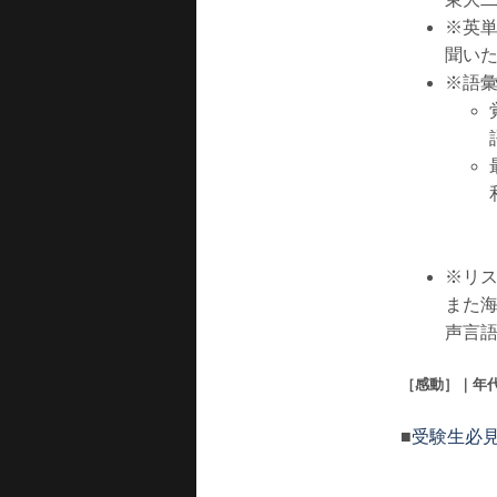
※英
聞い
※語
※リ
また
声言
［感動］｜年
■
受験生必見