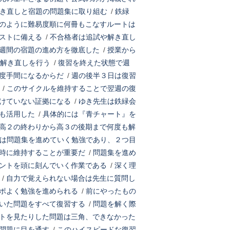
き直しと宿題の問題集に取り組む
/
鉄緑
のように難易度順に何冊もこなすルートは
ストに備える
/
不合格者は追試や解き直し
週間の宿題の進め方を徹底した
/
授業から
解き直しを行う
/
復習を終えた状態で週
度手間になるからだ
/
週の後半３日は復習
/
このサイクルを維持することで翌週の復
けていない証拠になる
/
ゆき先生は鉄緑会
も活用した
/
具体的には『青チャート』を
高２の終わりから高３の後期まで何度も解
は問題集を進めていく勉強であり、２つ目
時に維持することが重要だ
/
問題集を進め
ントを頭に刻んでいく作業である
/
深く理
/
自力で覚えられない場合は先生に質問し
ポよく勉強を進められる
/
前にやったもの
いた問題をすべて復習する
/
問題を解く際
トを見たりした問題は三角、できなかった
問題に目を通す
/
このハイスピードな復習