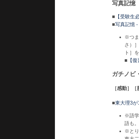
写真記憶
■
【受験生必
■
写真記憶 - 
※つ
さ）
ト］
■
【復
ガチノビ
［感動］［
■
東大理3が
※語
語も
※と
東大