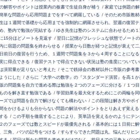
の解答やポイントは授業内の板書で生徒自身が補う
/
家庭では例題の解
簡単な問題から応用問題までをすべて網羅している
/
そのため市販教材
生は１週間で基礎から応用までを強制的に網羅させられ、翌週の復習テ
め、塾内で勉強が完結する
/
ゆき先生は塾のシステムに合わせるため１
に15分ほどノートを見返す
/
翌日に記憶がフレッシュな状態でノートの
内に宿題の問題集を終わらせる
/
授業から日数が経つと記憶が衰えて二
日前日の復習を行うため、１週間で問題集を３から４周することになる
実に得点できる
/
復習テストで得点できない状況は塾の進度についてい
は演習量が足りないと考えた
/
そこで鉄緑会の教材以外に市販の参考書
ようにした
/
さらに『大学への数学』の『スタンダード演習』を高１か
販の問題集を自力で進める際は勉強を２つのフェーズに分ける
/
１つ目
ものを解き直す勉強である
/
学習効果を最大化するためにこの両輪を同
ーズでは問題を自力で解けなくても構わない
/
この段階は解き方やポイ
間をかけるよりも分からない問題の解法やポイントをとりあえず覚える
する
/
この手順を徹底することにより、英単語を覚えるかのようにテン
２のフェーズでは数とスピードが最優先される
/
基本的には１日前に解
、三角、バツの記号をつける
/
すらすらできた問題は丸、悩んだりヒン
する
/
翌日は新たな問題を進めるだけでなく、前日までの三角とバツの