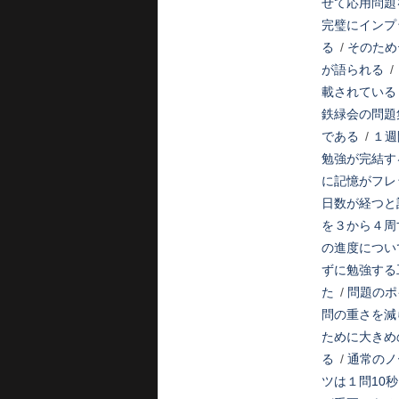
せて応用問題
完璧にインプ
る
/
そのため
が語られる
/
載されている
鉄緑会の問題
である
/
１週
勉強が完結す
に記憶がフレ
日数が経つと
を３から４周
の進度につい
ずに勉強する
た
/
問題のポ
問の重さを減
ために大きめ
る
/
通常のノ
ツは１問10