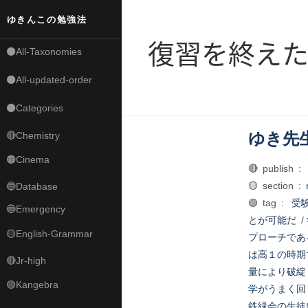
ゆきんこの勉強法
復習を終え
⚫All-Taxonomies
⚫All-updated-order
⚫Categories
ゆき先
🔴Chemistry
🟠Cinema
🔴 publish :
🟡 section :
🔵Database
🟢 tag :
受
🔵Emergency
とが可能だ
/
🟡English-Grammar
プローチであ
は高１の時期
🔴Jr-high
量により破綻
🟣Kangebra
学がうまく回
鉄緑会の生徒