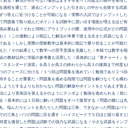
である
/
解法が分からない場合はまず手を使って問題文の条件を整理し
る過程を通じて、過去にインプットした引き出しの中から合致する武器
ずつ答えに近づけることが可能になる
/
実際の入試ではインプットした
て問題集で取り組んだポイントを試験中に思い出す場面が増えるほど有
積み重ねる
/
それと同時にアウトプットの際、使用中の公式がどの問題
おく
/
この連動により暗記した解法が本番で使える生きた武器になる
/
である
/
しかし実際の受験数学は基本的に暗記で乗り切ることが可能だ
えた
/
その結果として数学への苦手意識を克服した
/
本稿では数学を暗
会の教材以外に市販の参考書も活用した
/
具体的には『青チャート』を
『スタンダード演習』を高１か高２の終わりから高３の後期まで何度も
つのフェーズに分ける
/
１つ目は問題集を進めていく勉強であり２つ目
持することが重要だ
/
問題集を進める段階では問題を解けなくても構わ
しようとするよりも分からない問題の解放やポイントをとりあえず覚え
法により英単語を覚えるかのようにテンポよく勉強を進められる
/
前に
る
/
基本的には１日前に解いた問題をすべて復習する
/
問題の横には丸
丸、悩んだりヒントを見たりした問題は三角、できなかった問題はバツ
での三角とバツの問題に目を通す
/
ハイスピードで５日ほど繰り返すと
何度も復習した問題は試験での強力な武器になる
/
小さな武器をインプ