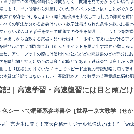
/
医学部での国試勉強時代も時間がなく、問題を見て分からない場合は
転により、早い段階から対策していたライバルを追い抜くことができる
に復習する癖をつけるとよい
/
暗記勉強法を実践しても初見の難問を前に
すべての解法が分かる必要はない
/
数学は与えられた条件を数式に書き
立たない場合はまず手を使って問題文の条件を整理し、１つ１つを数式
引き出しから合致する武器を見つけ出す
/
一歩ずつ答えに近づけるアプ
を呼び起こす
/
問題集で取り組んだポイントを思い出す場面が増えるほ
重ね、アウトプットの際には使用中の公式がどの問題集のどの部分にあ
学を暗記物と捉え始めたのは高１の時期である
/
鉄緑会では高１から東
量により破綻しかけていた
/
そこでスピード重視の暗記戦略に切り替え
の本質は暗記ではない
/
しかし受験戦略として数学の苦手意識に悩む受
暗記｜高速学習・高速復習には目と頭だけ
）
＋色シートで網羅系参考書や［世界一京大数学（せかき
見】京大生に聞く！京大合格オリジナル勉強法とは！？【wakatte 