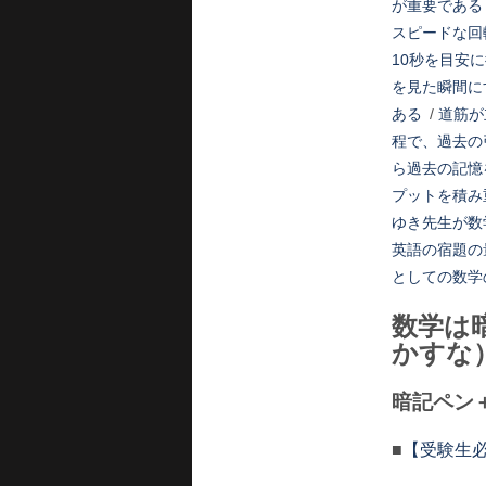
が重要である
スピードな回
10秒を目安
を見た瞬間に
ある
/
道筋が
程で、過去の
ら過去の記憶
プットを積み
ゆき先生が数
英語の宿題の
としての数学
数学は
かすな
暗記ペン
■
【受験生必