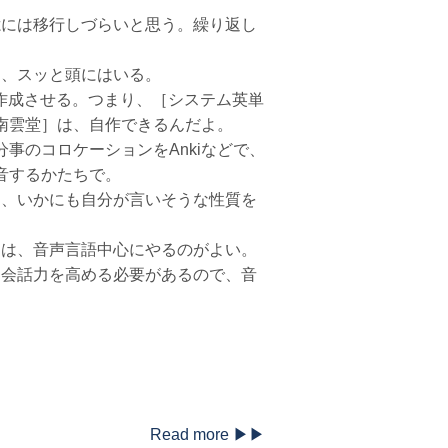
憶には移行しづらいと思う。繰り返し
く、スッと頭にはいる。
作成させる。つまり、［システム英単
南雲堂］は、自作できるんだよ。
事のコロケーションをAnkiなどで、
音するかたちで。
し、いかにも自分が言いそうな性質を
けは、音声言語中心にやるのがよい。
は会話力を高める必要があるので、音
Read more ▶▶