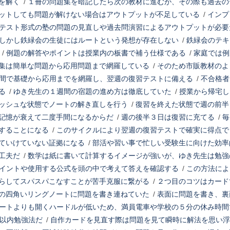
を解く
/
１冊の問題集を暗記したら次の教材に進むが、その際も過去の
ットしても問題が解けない場合はアウトプットが不足している
/
インプ
テスト形式の塾の問題の見直しや過去問演習によるアウトプットが必要
しかし鉄緑会の生徒にはルートという発想が存在しない
/
鉄緑会のテキ
/
例題の解答やポイントは授業内の板書で補う仕様である
/
家庭では例
集は簡単な問題から応用問題まで網羅している
/
そのため市販教材のよ
間で基礎から応用までを網羅し、翌週の復習テストに備える
/
不合格者
る
/
ゆき先生の１週間の宿題の進め方は徹底していた
/
授業から帰宅し
ッシュな状態でノートの解き直しを行う
/
復習を終えた状態で週の前半
記憶が衰えて二度手間になるからだ
/
週の後半３日は復習に充てる
/
毎
することになる
/
このサイクルにより翌週の復習テストで確実に得点で
ていけていない証拠になる
/
部活や習い事で忙しい受験生に向けた効率
工夫だ
/
数学は紙に書いて計算するイメージが強いが、ゆき先生は勉強
イントや使用する公式を頭の中で考えて答えを確認する
/
この方法によ
らしてスパスパこなすことが苦手克服に繋がる
/
２つ目のコツはカード
の四角いリングノートに問題を書き連ねていた
/
表面に問題を書き、裏
ートよりも開くハードルが低いため、満員電車や学校の５分の休み時間
秒以内勉強法だ
/
自作カードを見直す際は問題を見て瞬時に解法を思い浮