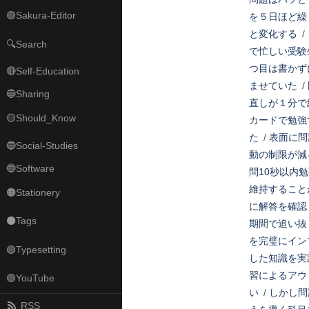
🟢Sakura-Editor
を５日ほど繰
と変化する
/
🔍Search
で忙しい受験
つ目は書かず
🔴Self-Education
ませていた
/
🔵Sharing
直しが１分で
🟡Should_Know
カードで勉強
た
/
表面に問
🔵Social-Studies
動の制限が減
🔵Software
問10秒以内
維持すること
🟠Stationery
に解答を確認
⚫Tags
期間で追い抜
を完璧にイン
🟢Typesetting
した知識を実
習によるアウ
🟢YouTube
い
/
しかし問
RSS