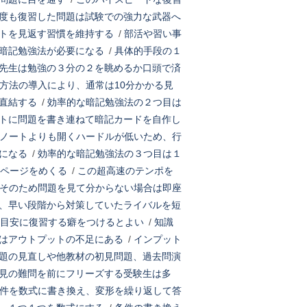
度も復習した問題は試験での強力な武器へ
トを見返す習慣を維持する
/
部活や習い事
暗記勉強法が必要になる
/
具体的手段の１
先生は勉強の３分の２を眺めるか口頭で済
方法の導入により、通常は10分かかる見
直結する
/
効率的な暗記勉強法の２つ目は
トに問題を書き連ねて暗記カードを自作し
ノートよりも開くハードルが低いため、行
になる
/
効率的な暗記勉強法の３つ目は１
ページをめくる
/
この超高速のテンポを
そのため問題を見て分からない場合は即座
、早い段階から対策していたライバルを短
を目安に復習する癖をつけるとよい
/
知識
はアウトプットの不足にある
/
インプット
題の見直しや他教材の初見問題、過去問演
見の難問を前にフリーズする受験生は多
件を数式に書き換え、変形を繰り返して答