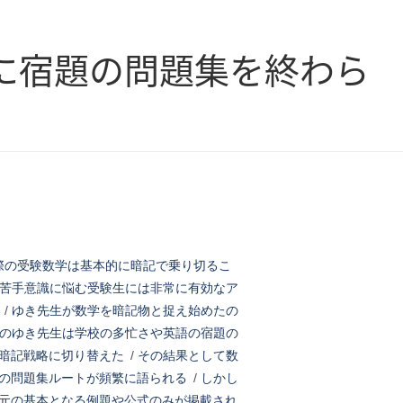
に宿題の問題集を終わら
際の受験数学は基本的に暗記で乗り切るこ
苦手意識に悩む受験生には非常に有効なア
/
ゆき先生が数学を暗記物と捉え始めたの
のゆき先生は学校の多忙さや英語の宿題の
暗記戦略に切り替えた
/
その結果として数
の問題集ルートが頻繁に語られる
/
しかし
元の基本となる例題や公式のみが掲載され