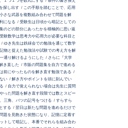
、１つ１つを数式にする
/
条件の書き換え
を探し出す
/
この手順を踏むことで、応用
小さな武器を複数組み合わせて問題を解
利になる
/
受験生は日頃から暗記としての
集のどの部分にあったかを積極的に思い返
受験数学は思考力や応用力が必要な科目と
/
ゆき先生は鉄緑会での勉強を通じて数学
記物と捉えた勉強法や試験での考え方を解
一通り解けるようにした
/
さらに『大学
解き直した
/
市販の問題集を自力で進める
は前にやったものを解き直す勉強である
/
ない
/
解き方やポイントを頭に刻んでい
る
/
自力で覚えられない場合は先生に質問
やった問題を解き直す段階では数とスピー
、三角、バツの記号をつける
/
すらすら
とする
/
翌日は新たな問題を進めるだけで
問題を見飽きた状態になり、記憶に定着す
ットして暗記し、本番でそれらを組み合わ