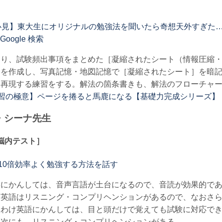
見】東大生にオリジナルの勉強法を聞いたら奇想天外すぎた…【wakat
Google 検索
まり、試験頻出事項をまとめた［凝縮されたシート（情報圧縮
］を作成し、写真記憶・地図記憶で［凝縮されたシート］を暗
を再現する練習をする。解法の箇条書きも、解法のフローチャ
習の極意】ページを捲ると馬鹿になる【基礎力完成シリーズ】
・シーナ先生
脳内テスト］
10倍効率よく勉強する方法を話す
学にかんしては、音声言語が土台になるので、音読が効果的で
。英語はリスニング・コンプリヘンションがあるので、なおさ
りわけ英語にかんしては、目と頭だけで覚えても試験に対応で
二次にも、リスニング・コンプリヘンションがある。