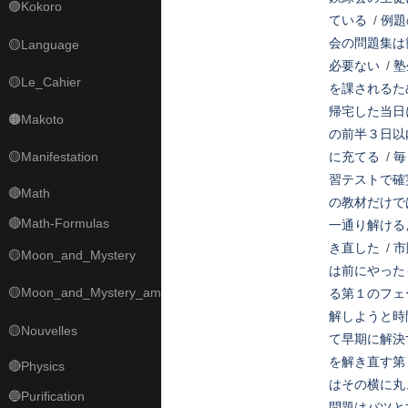
🟣Kokoro
ている
/
例題
会の問題集は
🟡Language
必要ない
/
塾
🟡Le_Cahier
を課されるた
帰宅した当日
🟠Makoto
の前半３日以
🟡Manifestation
に充てる
/
毎
習テストで確
🔴Math
の教材だけで
🔴Math-Formulas
一通り解ける
き直した
/
市
🟡Moon_and_Mystery
は前にやった
🟡Moon_and_Mystery_am
る第１のフェ
解しようと時
🟡Nouvelles
て早期に解決
を解き直す第
🔴Physics
はその横に丸
🔵Purification
問題はバツと