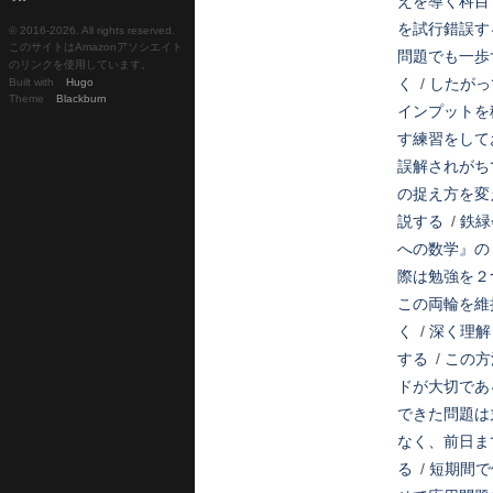
えを導く科目
を試行錯誤す
© 2016-
2026. All rights reserved.
このサイトはAmazonアソシエイト
問題でも一歩
のリンクを使用しています。
く
/
したがっ
Built with
Hugo
Theme
Blackburn
インプットを
す練習をして
誤解されがち
の捉え方を変
説する
/
鉄緑
への数学』の
際は勉強を２
この両輪を維
く
/
深く理解
する
/
この方
ドが大切であ
できた問題は
なく、前日ま
る
/
短期間で