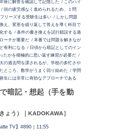
即座に解答を確認して記憶した
/
このハイ
/
頭の疲労感なく進められるため、１問
フリーズする受験生は多い
/
しかし問題
換え、変形を繰り返して答えを導く科目で
化する
/
条件の書き換えを試行錯誤する過
ローチが重要だ
/
本番では問題を解きなが
ど有利になる
/
日頃から暗記としてのイン
ったかを積極的に思い返す練習が必要だ
/
大の過去問を課されるが、学校の多忙さや
たところ、数学がうまく回り始めた
/
学問
験生には非常に有効なアプローチである
で暗記・想起（手を動
ょう）｜KADOKAWA］
TV】#890｜11:55