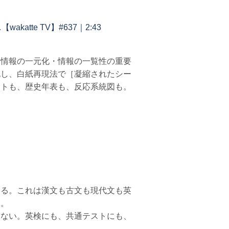
te TV】#637｜2:43
・情報の一元化・情報の一覧性の重要
記し、白紙再現法で［凝縮されたシー
ートも、歴史年表も、反応系統図も。
ある。これは漢文も古文も現代文も英
ら。
きない。英検にも、共通テストにも、