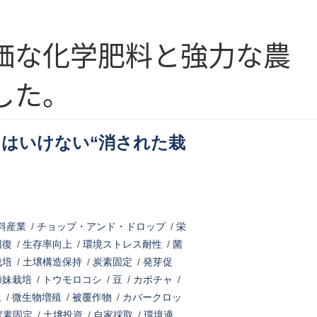
価な化学肥料と強力な農
した。
てはいけない“消された栽
料産業
/
チョップ・アンド・ドロップ
/
栄
回復
/
生存率向上
/
環境ストレス耐性
/
菌
栽培
/
土壌構造保持
/
炭素固定
/
発芽促
姉妹栽培
/
トウモロコシ
/
豆
/
カボチャ
/
上
/
微生物増殖
/
被覆作物
/
カバークロッ
窒素固定
/
土壌投資
/
自家採取
/
環境適