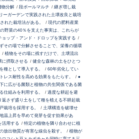
機物分解
/
段ボールマルチ
/
継ぎ増し栽
リーガーデンで実践された土壌改良と栽培
された栽培法がある。
/
現代の肥料産業
の野菜の40％を支えた事実は、これらが
チョップ・アンド・ドロップを実践する
/
ずその場で分解させることで、栄養の循環
/
植物をその場に残すだけで、土壌流出
壌に摂取させる
/
健全な森林の土をひとつ
を種として導入する。
/
60年劣化してい
トレス耐性を高める効果をもたらす。
/
●
下に広がる菌類と植物の共生関係である菌
る仕組みを利用する。
/
過度な耕起を避
り返さず盛り土をして種を植える不耕起栽
戸栽培を採用する。
/
土壌構造を破壊せ
地温上昇を早めて発芽を促す効果があ
を活用する
/
特定の植物を隣り合わせに植
の放出物質が有害な線虫を殺す。
/
植物が
モロコシと豆とカボチャを同時に育てる三