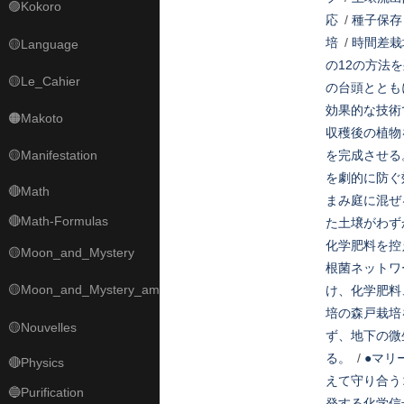
🟣Kokoro
応
/
種子保存
培
/
時間差栽
🟡Language
の12の方法
🟡Le_Cahier
の台頭ととも
効果的な技術
🟠Makoto
収穫後の植物
🟡Manifestation
を完成させる
を劇的に防ぐ
🔴Math
まみ庭に混ぜ
🔴Math-Formulas
た土壌がわず
化学肥料を控
🟡Moon_and_Mystery
根菌ネットワ
🟡Moon_and_Mystery_am
け、化学肥料
培の森戸栽培
🟡Nouvelles
ず、地下の微
る。
/
●マリ
🔴Physics
えて守り合う
🔵Purification
発する化学信