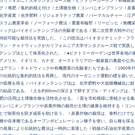
カリフォルニア大学サンタクルーズ校
/
ビクトリーガーデン
/
有機農業
グ
/
堆肥
/
集約的植え付け
/
土壌微生物
/
コンパニオンプランツ
/
炭
化学産業
/
化学肥料
/
リジェネラティブ農業
/
パーマカルチャー
/
江
スラム農業革命
/
ノーフォーク農法
/
重量有輪犂
/
リービッヒ
/
無機
ィックはバイオインテンシブ法の先駆者である
/
第二次世界大戦中のビ
持続可能な栽培法を実践した。
/
この技法はバイオダイナミック・フラ
ラン・チャドウィックがカリフォルニア大学サンタクルーズ校で実践し
テンシブ法として体系化された。
/
●ビクトリーガーデンは世界各地の
アメリカ、イギリス、カナダ、オーストラリアの一般家庭の裏庭や公共
はアラン・チャドウィックや有機農業の先駆者たちである。
/
1960
の伝統的な集約的技法を再興し、現代のオーガニック運動の礎を築いた
の収穫を得る
/
バイオインテンシブ法は、化学肥料や大規模機械化に頼
の結晶である。
/
土を約60cmの深さまで耕すダブル・ディギングは、
肥の活用は土壌微生物を活性化させる。
/
苗を市松模様に密植させる集
コンパニオンプランツや炭素作物の栽培が土壌の健康を維持する
/
コン
とで病害虫を防ぎ成長を助け合う。
/
炭素作物の栽培は、食料だけでな
種や在来種であるオープンポピュレーション種子を使い、自ら種を採る
の発展により伝統的な農法は一時的に衰退した
/
戦後の石油化学産業の