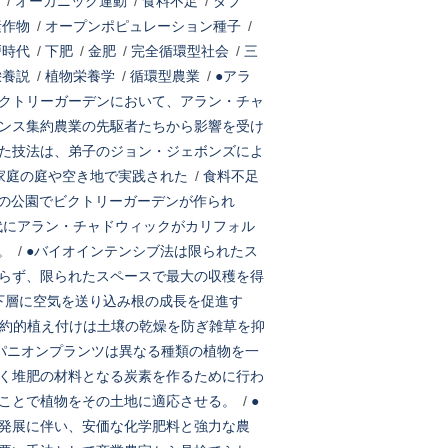
/
オーガニック運動
/
食料不足
/
ダブ
素作物
/
オープンポピュレーション種子
/
戸時代
/
下肥
/
金肥
/
完全循環型社会
/
三
栄養説
/
植物栄養学
/
循環型農業
/
●アラ
クトリーガーデンにおいて、アラン・チャ
ンス集約農業の先駆者たちから影響を受け
た技法は、弟子のジョン・ジェボンズによ
家庭の庭や空き地で実践された
/
食料不足
の公園でビクトリーガーデンが作られ
年代にアラン・チャドウィックがカリフォル
。
/
●バイオインテンシブ法は限られたス
らず、限られたスペースで最大の収穫を得
下層に空気を送り込み根の成長を促進す
約的植え付けは土壌の乾燥を防ぎ雑草を抑
パニオンプランツは異なる種類の植物を一
く堆肥の材料となる炭素を作るために行わ
ことで植物をその土地に適応させる。
/
●
発展に伴い、安価な化学肥料と強力な農