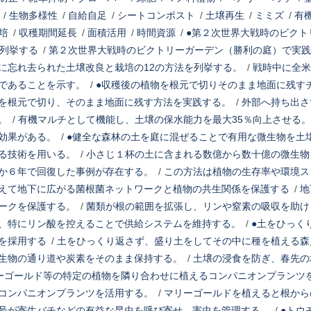
/
生物多様性
/
自給自足
/
シートコンポスト
/
土壌再生
/
ミミズ
/
有
培
/
収穫期間延長
/
面積活用
/
時間資源
/
●第２次世界大戦時のビクト
を列挙する
/
第２次世界大戦時のビクトリーガーデン（勝利の庭）で実践
に忘れ去られた土壌改良と栽培の12の方法を列挙する。
/
戦時中に全米
であることを示す。
/
●収穫後の植物を根元で切りそのまま地面に残す
を根元で切り、そのまま地面に残す方法を実践する。
/
外部へ持ち出さ
。
/
有機マルチとして機能し、土壌の保水能力を最大35％向上させる。
効果がある。
/
●健全な森林の土を庭に混ぜることで有用な微生物を土
る技術を用いる。
/
小さじ１杯の土に含まれる数億から数十億の微生物
か６年で回復した事例が存在する。
/
この方法は植物の生存率や環境ス
えて地下に広がる菌根菌ネットワークと植物の共生関係を保護する
/
地
ークを保護する。
/
菌類が根の範囲を拡張し、リンや窒素の吸収を助け
、特にリン酸を控えることで供給システムを維持する。
/
●土をひっく
を採用する
/
土をひっくり返さず、盛り土をしてその中に種を植える森
生物の通り道や炭素をそのまま保持する。
/
土壌の浸食を防ぎ、春先の
ーゴールド等の特定の植物を隣り合わせに植えるコンパニオンプランツ
コンパニオンプランツを活用する。
/
マリーゴールドを植えると根から
号が寄生バチなどの有益な昆虫を呼び寄せ、害虫を管理する。
/
●トウ