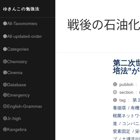
ゆきんこの勉強法
戦後の石油
⚫All-Taxonomies
⚫All-updated-order
⚫Categories
第二次
🔴Chemistry
培法”
🟠Cinema
🔴 publish :
🔵Database
🟡 section :
🔵Emergency
🟢 tag :
第
🟡English-Grammar
養循環
/
有機
根菌ネットワ
🔴Jr-high
進
/
コンパニ
🟣Kangebra
窒素固定
/
栄
プ
/
土壌流出