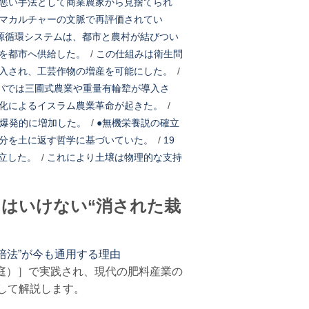
悪い手法として商業農家から見捨てられ
マカルチャーの文脈で再評価されてい
源循環システムは、都市と農村が結びつい
を都市へ供給した。
/
この仕組みは衛生問
入され、工芸作物の増産を可能にした。
/
ッパでは三圃式農業や重量有輪犂が導入さ
化によるイスラム農業革命が起きた。
/
が爆発的に増加した。
/
●無機栄養説の確立
分を土に返す哲学に基づいていた。
/
19
立した。
/
これにより土壌は物理的な支持
てはいけない“消された栽
培法”が今も通用する理由
庭）］で実践され、現代の肥料産業の
して解説します。