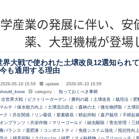
化学産業の発展に伴い、安
薬、大型機械が登場
世界大戦で使われた土壌改良12選知られ
が今も通用する理由
2026-05-10 15:59
🟥 update :
2026-05-10 15:59
should_know
🟨 category :
知っておくべき事柄
２次世界大戦
/
ビクトリーガーデン
/
勝利の庭
/
土壌改良
/
栽培法
/
肥
マルチ
/
保水能力向上
/
土壌流出防止
/
森林の土
/
微生物摂取
/
土壌
ーク
/
共生関係
/
リン吸収
/
窒素吸収
/
耕起抑制
/
森戸栽培
/
不耕起
オンプランツ
/
共栄作物
/
マリーゴールド
/
線虫駆除
/
害虫管理
/
三
養バランス
/
退肥液
/
コンポストティ
/
免疫システム強化
/
抵抗性向
防止
/
雑草抑制
/
クローバー
/
緑肥
/
マメ科植物
/
ヘアリーベッチ
/