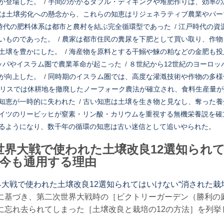
が登場した。
/
手間のかかるダブル・ディギングや堆肥作りは、効率の
は土壌劣化への懸念から、これらの知恵はリジェネラティブ農業やパー
時代の肥料体系は都市と農村を結ぶ完全循環型であった
/
江戸時代の資
いものであった。
/
農家は都市住民の糞尿を下肥として買い取り、作物
土壌を豊かにした。
/
海産物を原料とする干鰯や鰊の粕などの金肥も投
ッパやイスラム圏で農業革命が起こった
/
８世紀から12世紀のヨーロ
が向上した。
/
同時期のイスラム圏では、高度な灌漑技術や作物の多様
ギリスでは休耕地を撤廃したノーフォーク農法が確立され、食料生産量
知恵が一時的に失われた
/
古い知恵は土壌を生き物と見なし、奪った養
イツのリービッヒが窒素・リン酸・カリウムを重視する無機栄養説を確
るようになり、数千年の循環の知恵は古い迷信として追いやられた。
世界大戦で使われた土壌改良12選知られ
が今も通用する理由
大戦で使われた土壌改良12選知られてはいけない“消された栽
に基づき、第二次世界大戦時の［ビクトリーガーデン（勝利の
に忘れ去られてしまった［土壌改良と栽培の12の方法］を列挙