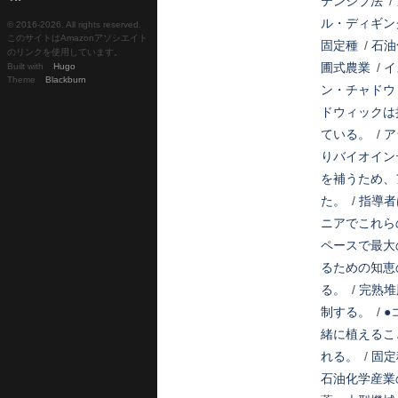
テンシブ法
/
ル・ディギン
© 2016-
2026. All rights reserved.
このサイトはAmazonアソシエイト
固定種
/
石油
のリンクを使用しています。
圃式農業
/
イ
Built with
Hugo
Theme
Blackburn
ン・チャドウ
ドウィックは
ている。
/
ア
りバイオイン
を補うため、
た。
/
指導者
ニアでこれら
ペースで最大
るための知恵
る。
/
完熟堆
制する。
/
●
緒に植えるこ
れる。
/
固定
石油化学産業