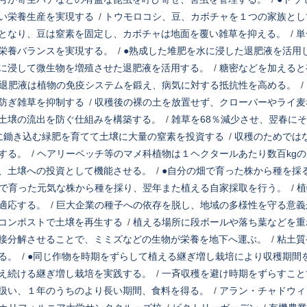
い栄養生産を実現する
/
トウモロコシ、豆、カボチャを１つの家族とし
となり、豆は窒素を固定し、カボチャは地面を覆い雑草を抑える。
/
単
栄養バランスを実現する。
/
●熟成した堆肥を水に浸した退肥液を活用
に浸して微生物を増殖させた退肥液を活用する。
/
糖密などを加えると
退肥液は植物の免疫システムを鍛え、病気に対する抵抗性を高める。
/
防ぎ雑草を抑制する
/
収穫後の裸の土を放置せず、クローバーやライ麦
土壌の流出を防ぐ仕組みを構築する。
/
雑草を68％減少させ、翌春に
に鋤き込む緑肥を育てて土壌に大量の窒素を投資する
/
収穫のためでは
する。
/
ヘアリーベッチ等のマメ科植物は１ヘクタールあたり数百kg
、土壌への投資として機能させる。
/
●自分の畑で育った株から種を採
で育った元気な株から種を採り、翌年また植える自家採取を行う。
/
植
適応する。
/
巨大企業の種子への依存を脱し、地域の多様性を守る意義
コンポストで土壌を再生する
/
植える場所に段ボールや落ち葉などを重
接分解させることで、ミミズなどの生物が栄養を地下へ運ぶ。
/
粘土質
る。
/
●同じ作物を時期をずらして植える継ぎ増し栽培により収穫期間
え続ける継ぎ増し栽培を実践する。
/
一斉収穫を避け時期をずらすこと
扱い、１年のうちのより長い期間、食料を得る。
/
アラン・チャドウィ