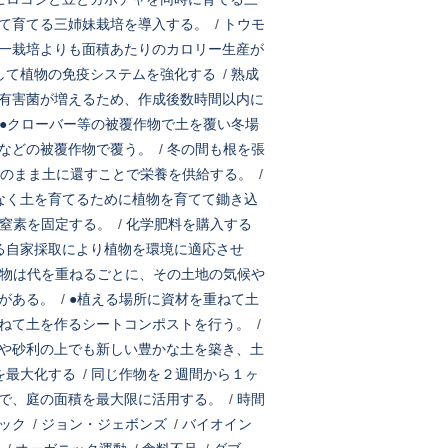
て育てる三姉妹栽培を導入する。
/
トウモ
一栽培よりも面積あたりのカロリー生産が
して植物の免疫システムを強化する
/
熟成
有害菌が増えるため、作成後数時間以内に
●クローバー等の被覆作物で土を覆い冬場
などの被覆作物で覆う。
/
冬の間も根を張
そのまま土に還すことで栄養を供給する。
/
なく土を育てるために植物を育てて鋤き込
の窒素を固定する。
/
化学肥料を購入する
る自家採取により植物を環境に適応させ
物は代を重ねるごとに、その土地の気候や
がある。
/
●植える場所に資材を重ねて土
ねて土を作るシートコンポストを行う。
/
や砂利の上でも新しい豊かな土を築き、土
を最大化する
/
同じ作物を２週間から１ヶ
で、庭の面積を最大限に活用する。
/
時間
ック
/
ジョン・ジェボンズ
/
バイオイン