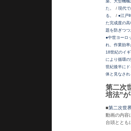
薬、大型機械
た。
/
現代で
る。
/
●江戸
た完成度の高
題を防ぎつつ
●中世ヨーロ
れ、作業効率
18世紀のイ
により循環の
世紀後半にド
体と見なされ
第二次
培法”
■
第二次世界
動画の内容
台頭ととも