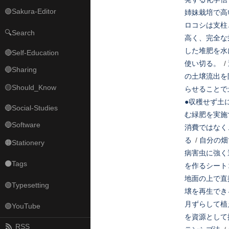
🟢Sakura-Editor
姉妹栽培で高
ロコシは支柱
🔍Search
高く、完全な
した堆肥を水
🔴Self-Education
使い切る。
/
🔵Sharing
の土壌流出を
🟡Should_Know
らせることで
●収穫せず土
🔵Social-Studies
む緑肥を実施
🔵Software
消費ではなく
る
/
自分の畑
🟠Stationery
病害虫に強く
⚫Tags
を作るシート
地面の上で直
🟢Typesetting
壌を再生でき
月ずらして植
🟢YouTube
を資源として
RSS