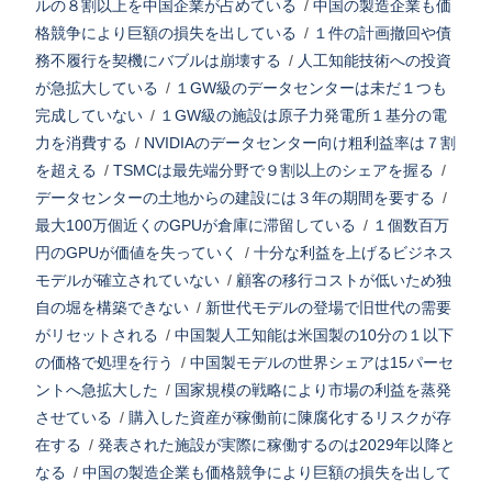
ルの８割以上を中国企業が占めている
/
中国の製造企業も価
格競争により巨額の損失を出している
/
１件の計画撤回や債
務不履行を契機にバブルは崩壊する
/
人工知能技術への投資
が急拡大している
/
１GW級のデータセンターは未だ１つも
完成していない
/
１GW級の施設は原子力発電所１基分の電
力を消費する
/
NVIDIAのデータセンター向け粗利益率は７割
を超える
/
TSMCは最先端分野で９割以上のシェアを握る
/
データセンターの土地からの建設には３年の期間を要する
/
最大100万個近くのGPUが倉庫に滞留している
/
１個数百万
円のGPUが価値を失っていく
/
十分な利益を上げるビジネス
モデルが確立されていない
/
顧客の移行コストが低いため独
自の堀を構築できない
/
新世代モデルの登場で旧世代の需要
がリセットされる
/
中国製人工知能は米国製の10分の１以下
の価格で処理を行う
/
中国製モデルの世界シェアは15パーセ
ントへ急拡大した
/
国家規模の戦略により市場の利益を蒸発
させている
/
購入した資産が稼働前に陳腐化するリスクが存
在する
/
発表された施設が実際に稼働するのは2029年以降と
なる
/
中国の製造企業も価格競争により巨額の損失を出して