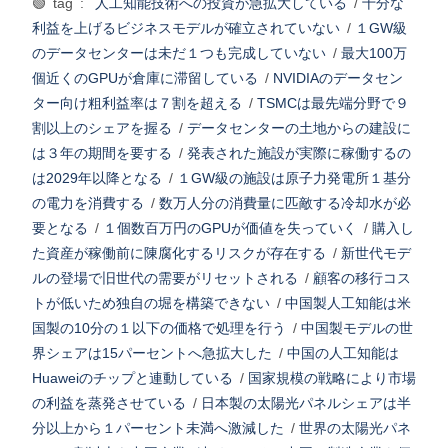
🟢 tag :
人工知能技術への投資が急拡大している
/
十分な
利益を上げるビジネスモデルが確立されていない
/
１GW級
のデータセンターは未だ１つも完成していない
/
最大100万
個近くのGPUが倉庫に滞留している
/
NVIDIAのデータセン
ター向け粗利益率は７割を超える
/
TSMCは最先端分野で９
割以上のシェアを握る
/
データセンターの土地からの建設に
は３年の期間を要する
/
発表された施設が実際に稼働するの
は2029年以降となる
/
１GW級の施設は原子力発電所１基分
の電力を消費する
/
数万人分の消費量に匹敵する冷却水が必
要となる
/
１個数百万円のGPUが価値を失っていく
/
購入し
た資産が稼働前に陳腐化するリスクが存在する
/
新世代モデ
ルの登場で旧世代の需要がリセットされる
/
顧客の移行コス
トが低いため独自の堀を構築できない
/
中国製人工知能は米
国製の10分の１以下の価格で処理を行う
/
中国製モデルの世
界シェアは15パーセントへ急拡大した
/
中国の人工知能は
Huaweiのチップと連動している
/
国家規模の戦略により市場
の利益を蒸発させている
/
日本製の太陽光パネルシェアは半
分以上から１パーセント未満へ激減した
/
世界の太陽光パネ