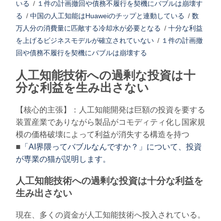
いる
/
１件の計画撤回や債務不履行を契機にバブルは崩壊す
る
/
中国の人工知能はHuaweiのチップと連動している
/
数
万人分の消費量に匹敵する冷却水が必要となる
/
十分な利益
を上げるビジネスモデルが確立されていない
/
１件の計画撤
回や債務不履行を契機にバブルは崩壊する
人工知能技術への過剰な投資は十
分な利益を生み出さない
【核心的主張】：人工知能開発は巨額の投資を要する
装置産業でありながら製品がコモディティ化し国家規
模の価格破壊によって利益が消失する構造を持つ
■
「AI界隈ってバブルなんですか？」について、投資
が専業の猫が説明します。
人工知能技術への過剰な投資は十分な利益を
生み出さない
現在、多くの資金が人工知能技術へ投入されている。