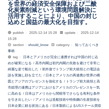
を世界の経済安全保障および二酸
化炭素削減という環境問題解決に
活用することにより、中国の封じ
込めと国益の最大化を目指す。
🔴 publish :
2025-12-14 15:28
🟥 update :
2025-12-14
15:28
🟡 section :
should_know
🟨 category :
知っておくべき
事柄
🟢 tag :
日本とアメリカが完全に連携すれば中国の封じ込
めが確実になる
/
高市内閣は初代内閣の失敗を避けて非常に
綺麗な姿で船出した
/
初外遊でトランプ前大統領との電話会
談を実施し顔を立てた
/
日本とアメリカの再連携が世界の構
図とアジアのプレゼンスを強化する
/
トランプ前大統領と高
市総理の連携はアジアにおけるアメリカのプレゼンスを一気
に高める
/
日本はアメリカから関税等でさらなる有利な条件
を引き出したい
/
アメリカは造船技術や特殊鋼の生産技術を
日本企業に頼る状況にある
/
日本製鉄によるUSスチール買収