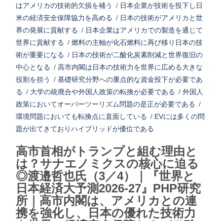
はアメリカの技術的欠損を補う
/
日本企業が技術を投下し日
米の経済安全保障協力を高める
/
日本の技術がアメリカと世
界の発展に貢献する
/
日本企業はアメリカでの製造を通じて
世界に貢献する
/
燃料の主軸が化石燃料に再び移り日本の技
術が重要になる
/
日本の技術が二酸化炭素削減と世界復旧の
中心となる
/
高市内閣は日本の技術力を世界に広める大きな
役割を担う
/
基礎研究分野への重点的な資金投下が必要であ
る
/
大学の統廃合や外国人政策の転換が必要である
/
外国人
政策においてオーバーツーリズム問題の是正が必要である
/
環境問題においても転換点に直面している
/
EVには多くの問
題が出てきておりハイブリッドが優位である
高市首相がトランプと組む理由と
は？サナエノミクスの核心に迫る
◎渡邉哲也氏（3／4）｜『世界と
日本経済大予測2026-27』PHP研究
所｜高市内閣は、アメリカとの連
携を強化し、日本の優れた技術力