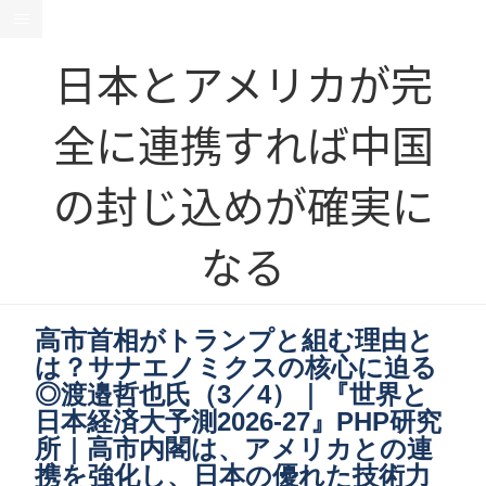
日本とアメリカが完
全に連携すれば中国
の封じ込めが確実に
なる
高市首相がトランプと組む理由と
は？サナエノミクスの核心に迫る
◎渡邉哲也氏（3／4）｜『世界と
日本経済大予測2026-27』PHP研究
所｜高市内閣は、アメリカとの連
携を強化し、日本の優れた技術力