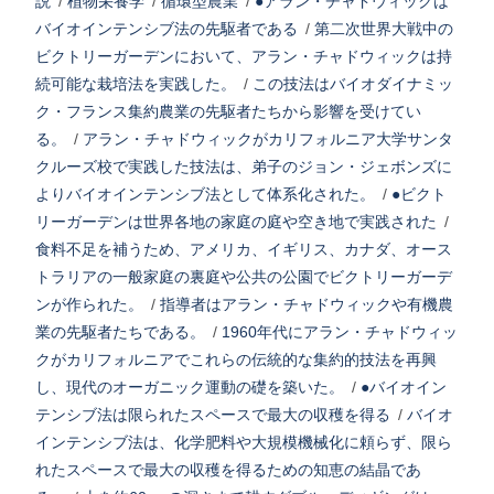
説
/
植物栄養学
/
循環型農業
/
●アラン・チャドウィックは
バイオインテンシブ法の先駆者である
/
第二次世界大戦中の
ビクトリーガーデンにおいて、アラン・チャドウィックは持
続可能な栽培法を実践した。
/
この技法はバイオダイナミッ
ク・フランス集約農業の先駆者たちから影響を受けてい
る。
/
アラン・チャドウィックがカリフォルニア大学サンタ
クルーズ校で実践した技法は、弟子のジョン・ジェボンズに
よりバイオインテンシブ法として体系化された。
/
●ビクト
リーガーデンは世界各地の家庭の庭や空き地で実践された
/
食料不足を補うため、アメリカ、イギリス、カナダ、オース
トラリアの一般家庭の裏庭や公共の公園でビクトリーガーデ
ンが作られた。
/
指導者はアラン・チャドウィックや有機農
業の先駆者たちである。
/
1960年代にアラン・チャドウィッ
クがカリフォルニアでこれらの伝統的な集約的技法を再興
し、現代のオーガニック運動の礎を築いた。
/
●バイオイン
テンシブ法は限られたスペースで最大の収穫を得る
/
バイオ
インテンシブ法は、化学肥料や大規模機械化に頼らず、限ら
れたスペースで最大の収穫を得るための知恵の結晶であ