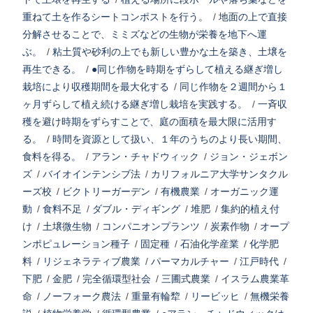
重ねて土を作るシートコンポストを行う。
/
地面の上で直接
分解させることで、ミミズなどの生物が栄養を地下へ運
ぶ。
/
粘土質や砂利の上でも新しい豊かな土を築き、土壌を
再生できる。
/
●同じ作物を時期をずらして植える継ぎ増し
栽培により収穫期間を最大化する
/
同じ作物を２週間から１
ヶ月ずらして植え続ける継ぎ増し栽培を実践する。
/
一斉収
穫を避け時期をずらすことで、庭の面積を最大限に活用す
る。
/
時間を資源として扱い、１年のうちのより長い期間、
食料を得る。
/
アラン・チャドウィック
/
ジョン・ジェボン
ズ
/
バイオインテンシブ法
/
カリフォルニア大学サンタクル
ーズ校
/
ビクトリーガーデン
/
有機農業
/
オーガニック運
動
/
食料不足
/
ダブル・ディギング
/
堆肥
/
集約的植え付
け
/
土壌微生物
/
コンパニオンプランツ
/
炭素作物
/
オープ
ンポピュレーション種子
/
固定種
/
石油化学産業
/
化学肥
料
/
リジェネラティブ農業
/
パーマカルチャー
/
江戸時代
/
下肥
/
金肥
/
完全循環型社会
/
三圃式農業
/
イスラム農業革
命
/
ノーフォーク農法
/
重量有輪犂
/
リービッヒ
/
無機栄養