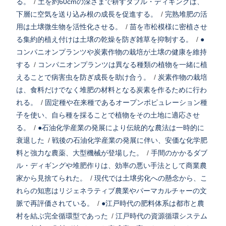
る。
/
土を約60cmの深さまで耕すダブル・ディギングは、
下層に空気を送り込み根の成長を促進する。
/
完熟堆肥の活
用は土壌微生物を活性化させる。
/
苗を市松模様に密植させ
る集約的植え付けは土壌の乾燥を防ぎ雑草を抑制する。
/
●
コンパニオンプランツや炭素作物の栽培が土壌の健康を維持
する
/
コンパニオンプランツは異なる種類の植物を一緒に植
えることで病害虫を防ぎ成長を助け合う。
/
炭素作物の栽培
は、食料だけでなく堆肥の材料となる炭素を作るために行わ
れる。
/
固定種や在来種であるオープンポピュレーション種
子を使い、自ら種を採ることで植物をその土地に適応させ
る。
/
●石油化学産業の発展により伝統的な農法は一時的に
衰退した
/
戦後の石油化学産業の発展に伴い、安価な化学肥
料と強力な農薬、大型機械が登場した。
/
手間のかかるダブ
ル・ディギングや堆肥作りは、効率の悪い手法として商業農
家から見捨てられた。
/
現代では土壌劣化への懸念から、こ
れらの知恵はリジェネラティブ農業やパーマカルチャーの文
脈で再評価されている。
/
●江戸時代の肥料体系は都市と農
村を結ぶ完全循環型であった
/
江戸時代の資源循環システム