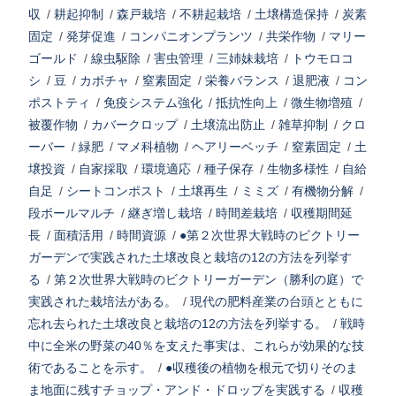
収
/
耕起抑制
/
森戸栽培
/
不耕起栽培
/
土壌構造保持
/
炭素
固定
/
発芽促進
/
コンパニオンプランツ
/
共栄作物
/
マリー
ゴールド
/
線虫駆除
/
害虫管理
/
三姉妹栽培
/
トウモロコ
シ
/
豆
/
カボチャ
/
窒素固定
/
栄養バランス
/
退肥液
/
コン
ポストティ
/
免疫システム強化
/
抵抗性向上
/
微生物増殖
/
被覆作物
/
カバークロップ
/
土壌流出防止
/
雑草抑制
/
クロ
ーバー
/
緑肥
/
マメ科植物
/
ヘアリーベッチ
/
窒素固定
/
土
壌投資
/
自家採取
/
環境適応
/
種子保存
/
生物多様性
/
自給
自足
/
シートコンポスト
/
土壌再生
/
ミミズ
/
有機物分解
/
段ボールマルチ
/
継ぎ増し栽培
/
時間差栽培
/
収穫期間延
長
/
面積活用
/
時間資源
/
●第２次世界大戦時のビクトリー
ガーデンで実践された土壌改良と栽培の12の方法を列挙す
る
/
第２次世界大戦時のビクトリーガーデン（勝利の庭）で
実践された栽培法がある。
/
現代の肥料産業の台頭とともに
忘れ去られた土壌改良と栽培の12の方法を列挙する。
/
戦時
中に全米の野菜の40％を支えた事実は、これらが効果的な技
術であることを示す。
/
●収穫後の植物を根元で切りそのま
ま地面に残すチョップ・アンド・ドロップを実践する
/
収穫