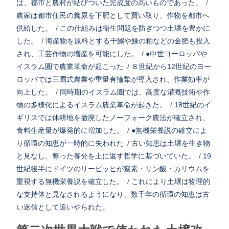
は、都市と農村が結びついた完成度の高いものであった。
/
農家は都市住民の糞尿を下肥として買い取り、作物を都市へ
供給した。
/
この仕組みは衛生問題を防ぎつつ土壌を豊かに
した。
/
海産物を原料とする干鰯や鰊の粕などの金肥も投入
され、工芸作物の増産を可能にした。
/
●中世ヨーロッパや
イスラム圏で農業革命が起こった
/
８世紀から12世紀のヨー
ロッパでは三圃式農業や重量有輪犂が導入され、作業効率が
向上した。
/
同時期のイスラム圏では、高度な灌漑技術や作
物の多様化によるイスラム農業革命が起きた。
/
18世紀のイ
ギリスでは休耕地を撤廃したノーフォーク農法が確立され、
食料生産量が爆発的に増加した。
/
●無機栄養説の確立によ
り循環の知恵が一時的に失われた
/
古い知恵は土壌を生き物
と見なし、奪った養分を土に返す哲学に基づいていた。
/
19
世紀後半にドイツのリービッヒが窒素・リン酸・カリウムを
重視する無機栄養説を確立した。
/
これにより土壌は物理的
な支持体と見なされるようになり、数千年の循環の知恵は古
い迷信として追いやられた。