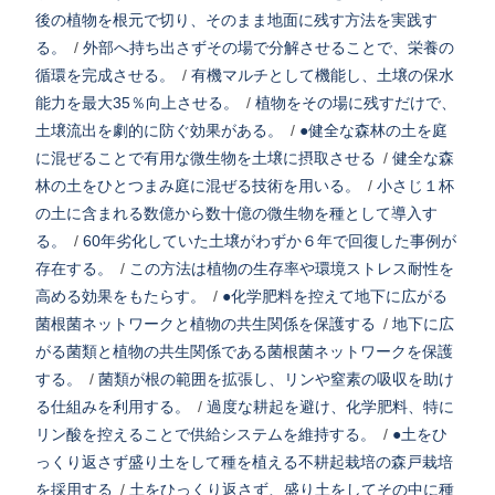
後の植物を根元で切り、そのまま地面に残す方法を実践す
る。
/
外部へ持ち出さずその場で分解させることで、栄養の
循環を完成させる。
/
有機マルチとして機能し、土壌の保水
能力を最大35％向上させる。
/
植物をその場に残すだけで、
土壌流出を劇的に防ぐ効果がある。
/
●健全な森林の土を庭
に混ぜることで有用な微生物を土壌に摂取させる
/
健全な森
林の土をひとつまみ庭に混ぜる技術を用いる。
/
小さじ１杯
の土に含まれる数億から数十億の微生物を種として導入す
る。
/
60年劣化していた土壌がわずか６年で回復した事例が
存在する。
/
この方法は植物の生存率や環境ストレス耐性を
高める効果をもたらす。
/
●化学肥料を控えて地下に広がる
菌根菌ネットワークと植物の共生関係を保護する
/
地下に広
がる菌類と植物の共生関係である菌根菌ネットワークを保護
する。
/
菌類が根の範囲を拡張し、リンや窒素の吸収を助け
る仕組みを利用する。
/
過度な耕起を避け、化学肥料、特に
リン酸を控えることで供給システムを維持する。
/
●土をひ
っくり返さず盛り土をして種を植える不耕起栽培の森戸栽培
を採用する
/
土をひっくり返さず、盛り土をしてその中に種