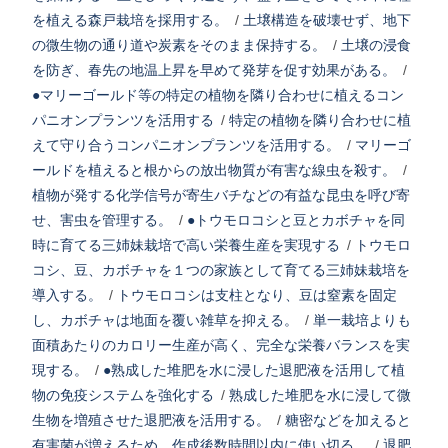
を植える森戸栽培を採用する。
/
土壌構造を破壊せず、地下
の微生物の通り道や炭素をそのまま保持する。
/
土壌の浸食
を防ぎ、春先の地温上昇を早めて発芽を促す効果がある。
/
●マリーゴールド等の特定の植物を隣り合わせに植えるコン
パニオンプランツを活用する
/
特定の植物を隣り合わせに植
えて守り合うコンパニオンプランツを活用する。
/
マリーゴ
ールドを植えると根からの放出物質が有害な線虫を殺す。
/
植物が発する化学信号が寄生バチなどの有益な昆虫を呼び寄
せ、害虫を管理する。
/
●トウモロコシと豆とカボチャを同
時に育てる三姉妹栽培で高い栄養生産を実現する
/
トウモロ
コシ、豆、カボチャを１つの家族として育てる三姉妹栽培を
導入する。
/
トウモロコシは支柱となり、豆は窒素を固定
し、カボチャは地面を覆い雑草を抑える。
/
単一栽培よりも
面積あたりのカロリー生産が高く、完全な栄養バランスを実
現する。
/
●熟成した堆肥を水に浸した退肥液を活用して植
物の免疫システムを強化する
/
熟成した堆肥を水に浸して微
生物を増殖させた退肥液を活用する。
/
糖密などを加えると
有害菌が増えるため、作成後数時間以内に使い切る。
/
退肥