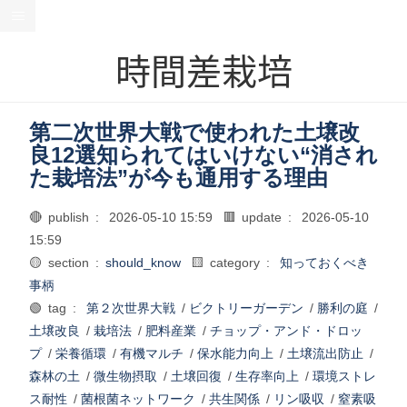
時間差栽培
第二次世界大戦で使われた土壌改
良12選知られてはいけない“消され
た栽培法”が今も通用する理由
🔴 publish :
2026-05-10 15:59
🟥 update :
2026-05-10
15:59
🟡 section :
should_know
🟨 category :
知っておくべき
事柄
🟢 tag :
第２次世界大戦
/
ビクトリーガーデン
/
勝利の庭
/
土壌改良
/
栽培法
/
肥料産業
/
チョップ・アンド・ドロッ
プ
/
栄養循環
/
有機マルチ
/
保水能力向上
/
土壌流出防止
/
森林の土
/
微生物摂取
/
土壌回復
/
生存率向上
/
環境ストレ
ス耐性
/
菌根菌ネットワーク
/
共生関係
/
リン吸収
/
窒素吸