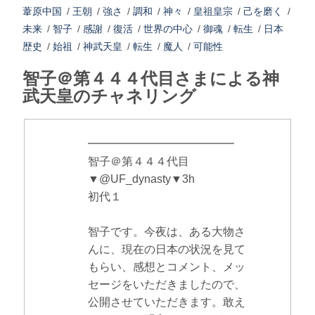
葦原中国
/
王朝
/
強さ
/
調和
/
神々
/
皇祖皇宗
/
己を磨く
/
未来
/
智子
/
感謝
/
復活
/
世界の中心
/
御魂
/
転生
/
日本
歴史
/
始祖
/
神武天皇
/
転生
/
魔人
/
可能性
智子＠第４４４代目さまによる神
武天皇のチャネリング
━━━━━━━━━━━━━
智子＠第４４４代目
▼@UF_dynasty▼3h
初代１
智子です。今夜は、ある大物さ
んに、現在の日本の状況を見て
もらい、感想とコメント、メッ
セージをいただきましたので、
公開させていただきます。敢え