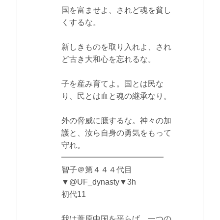
国を富ませよ、されど魂を貧し
くするな。
新しきものを取り入れよ、され
ど古き大和心を忘れるな。
子を産み育てよ。国とは民な
り、民とは血と魂の継承なり。
外の脅威に臆するな。神々の加
護と、汝ら自身の勇気をもって
守れ。
━━━━━━━━━━━━━
智子＠第４４４代目
▼@UF_dynasty▼3h
初代11
我は葦原中国を平らげ、一つの