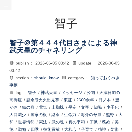
智子
智子＠第４４４代目さまによる神
武天皇のチャネリング
🔴 publish :
2026-06-05 03:42
🟥 update :
2026-06-05
03:42
🟡 section :
should_know
🟨 category :
知っておくべき
事柄
🟢 tag :
智子
/
神武天皇
/
メッセージ
/
公開
/
天津日嗣の
高御座
/
磐余彦火火出見尊
/
東征
/
2600余年
/
日ノ本
/
豊
かさ
/
鉄の舟
/
電気
/
土蜘蛛
/
平定
/
文字
/
知識
/
少子化
/
人口減少
/
国家の根
/
継承
/
生命力
/
海外の脅威
/
熊野
/
大
和
/
世界情勢
/
憲法
/
武の魂
/
真の平和
/
子孫
/
務め
/
美
徳
/
勤勉
/
四季
/
技術貢献
/
大和心
/
子育て
/
精神
/
防衛
/