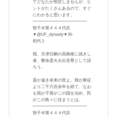
てどなたか明言しませんが、ヒ
ントがたくさんあるので、すぐ
にわかると思います。
━━━━━━━━━━━━━
智子＠第４４４代目
▼@UF_dynasty▼3h
初代２
我、天津日嗣の高御座に就きし
者、磐余彦火火出見尊として語
ろう。
遥か遠き未来の世よ。我が東征
より二千六百余年を経て、なお
も我が子孫がこの国を治め、民
がこの島々に住まうとは。
━━━━━━━━━━━━━
智子＠第４４４代目