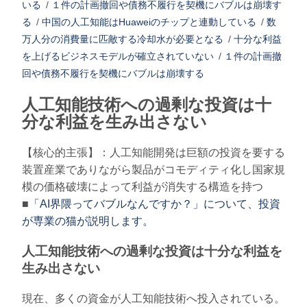
いる
/
１件の計画撤回や債務不履行を契機にバブルは崩壊す
る
/
中国の人工知能はHuaweiのチップと連動している
/
数
万人分の消費量に匹敵する冷却水が必要となる
/
十分な利益
を上げるビジネスモデルが確立されていない
/
１件の計画撤
回や債務不履行を契機にバブルは崩壊する
人工知能技術への過剰な投資は十
分な利益を生み出さない
【核心的主張】：人工知能開発は巨額の投資を要する
装置産業でありながら製品がコモディティ化し国家規
模の価格破壊によって利益が消失する構造を持つ
■
「AI界隈ってバブルなんですか？」について、投資
が専業の猫が説明します。
人工知能技術への過剰な投資は十分な利益を
生み出さない
現在、多くの資金が人工知能技術へ投入されている。