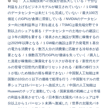
🟢 tag :
人工知能技術への投資が急拡大している
/
十分な
利益を上げるビジネスモデルが確立されていない
/
１GW級
のデータセンターは未だ１つも完成していない
/
最大100万
個近くのGPUが倉庫に滞留している
/
NVIDIAのデータセン
ター向け粗利益率は７割を超える
/
TSMCは最先端分野で９
割以上のシェアを握る
/
データセンターの土地からの建設に
は３年の期間を要する
/
発表された施設が実際に稼働するの
は2029年以降となる
/
１GW級の施設は原子力発電所１基分
の電力を消費する
/
数万人分の消費量に匹敵する冷却水が必
要となる
/
１個数百万円のGPUが価値を失っていく
/
購入し
た資産が稼働前に陳腐化するリスクが存在する
/
新世代モデ
ルの登場で旧世代の需要がリセットされる
/
顧客の移行コス
トが低いため独自の堀を構築できない
/
中国製人工知能は米
国製の10分の１以下の価格で処理を行う
/
中国製モデルの世
界シェアは15パーセントへ急拡大した
/
中国の人工知能は
Huaweiのチップと連動している
/
国家規模の戦略により市場
の利益を蒸発させている
/
日本製の太陽光パネルシェアは半
分以上から１パーセント未満へ激減した
/
世界の太陽光パネ