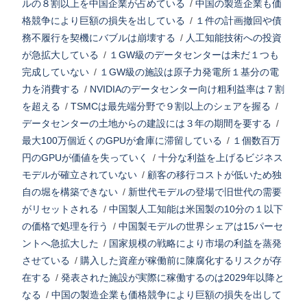
ルの８割以上を中国企業が占めている
/
中国の製造企業も価
格競争により巨額の損失を出している
/
１件の計画撤回や債
務不履行を契機にバブルは崩壊する
/
人工知能技術への投資
が急拡大している
/
１GW級のデータセンターは未だ１つも
完成していない
/
１GW級の施設は原子力発電所１基分の電
力を消費する
/
NVIDIAのデータセンター向け粗利益率は７割
を超える
/
TSMCは最先端分野で９割以上のシェアを握る
/
データセンターの土地からの建設には３年の期間を要する
/
最大100万個近くのGPUが倉庫に滞留している
/
１個数百万
円のGPUが価値を失っていく
/
十分な利益を上げるビジネス
モデルが確立されていない
/
顧客の移行コストが低いため独
自の堀を構築できない
/
新世代モデルの登場で旧世代の需要
がリセットされる
/
中国製人工知能は米国製の10分の１以下
の価格で処理を行う
/
中国製モデルの世界シェアは15パーセ
ントへ急拡大した
/
国家規模の戦略により市場の利益を蒸発
させている
/
購入した資産が稼働前に陳腐化するリスクが存
在する
/
発表された施設が実際に稼働するのは2029年以降と
なる
/
中国の製造企業も価格競争により巨額の損失を出して